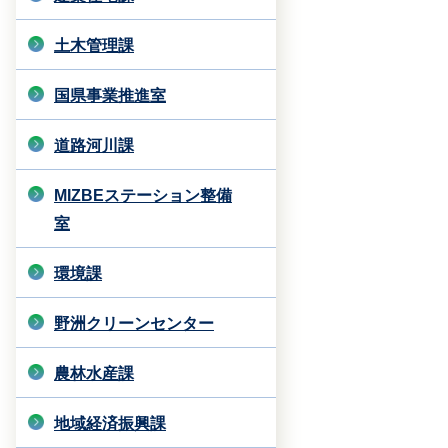
土木管理課
国県事業推進室
道路河川課
MIZBEステーション整備
室
環境課
野洲クリーンセンター
農林水産課
地域経済振興課