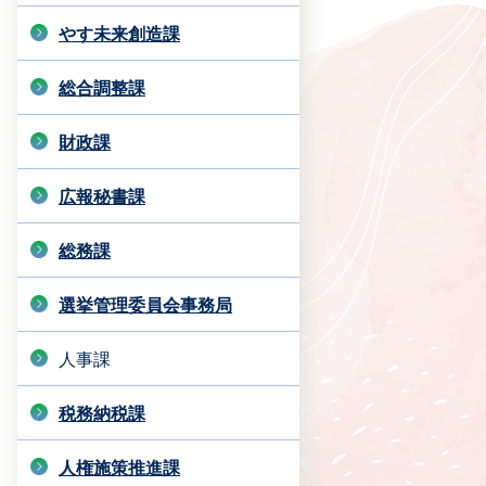
やす未来創造課
総合調整課
財政課
広報秘書課
総務課
選挙管理委員会事務局
人事課
税務納税課
人権施策推進課