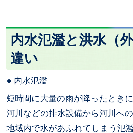
内水氾濫と洪水（
違い
● 内水氾濫
短時間に大量の雨が降ったときに
河川などの排水設備から河川へ
地域内で水があふれてしまう氾