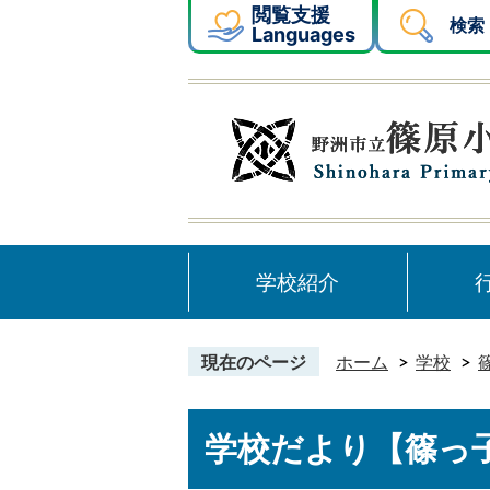
閲覧支援
検索
Languages
学校紹介
現在のページ
ホーム
学校
学校だより【篠っ