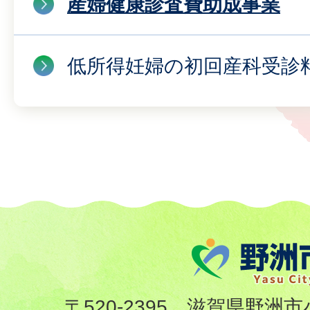
産婦健康診査費助成事業
低所得妊婦の初回産科受診
〒520-2395 滋賀県野洲市