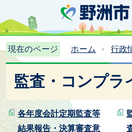
現在のページ
ホーム
行政
監査・コンプラ
各年度会計定期監査等
結果報告・決算審査意