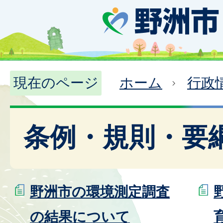
現在のページ
ホーム
行政
条例・規則・要
野洲市の環境測定調査
の結果について