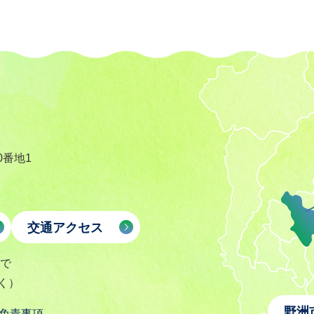
0番地1
交通アクセス
まで
く）
野洲
免責事項