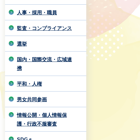
人事・採用・職員
監査・コンプライアンス
選挙
国内・国際交流・広域連
携
平和・人権
男女共同参画
情報公開・個人情報保
護・行政不服審査
SDGｓ