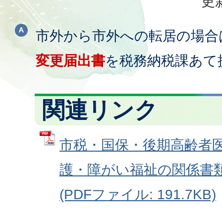
更
市外から市外への転居の場合
変更届出書
を税務納税課あて
関連リンク
市税・国保・後期高齢者
護・障がい福祉の関係書
(PDFファイル: 191.7KB)