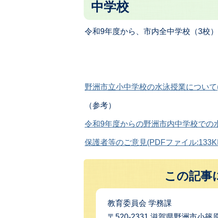
中学校
令和9年度から、市内全中学校（3校
野洲市立小中学校の水泳授業について(PD
（参考）
令和9年度からの野洲市内中学校での水泳授
保護者等のご意見(PDFファイル:133K
この記事
教育委員会 学務課
〒520-2331 滋賀県野洲市小篠