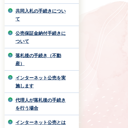
共同入札の手続きについ
て
公売保証金納付手続きに
ついて
落札後の手続き（不動
産）
インターネット公売を実
施します
代理人が落札後の手続き
を行う場合
インターネット公売とは