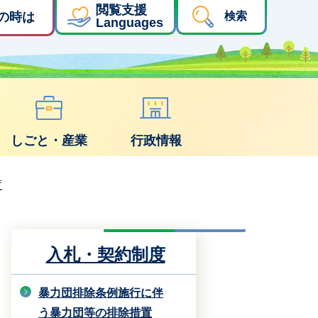
閲覧支援
の時は
検索
Languages
しごと・産業
行政情報
度
入札・契約制度
暴力団排除条例施行に伴
う暴力団等の排除措置