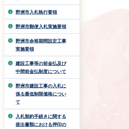
野洲市入札執行要領
野洲市郵便入札実施要領
野洲市余裕期間設定工事
実施要領
建設工事等の前金払及び
中間前金払制度について
野洲市建設工事の入札に
係る最低制限価格につい
て
入札契約手続きに関する
提出書類における押印の