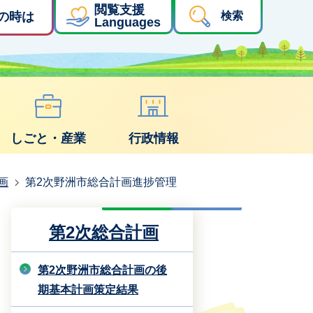
閲覧支援
の時は
検索
Languages
しごと・産業
行政情報
画
第2次野洲市総合計画進捗管理
第2次総合計画
第2次野洲市総合計画の後
期基本計画策定結果