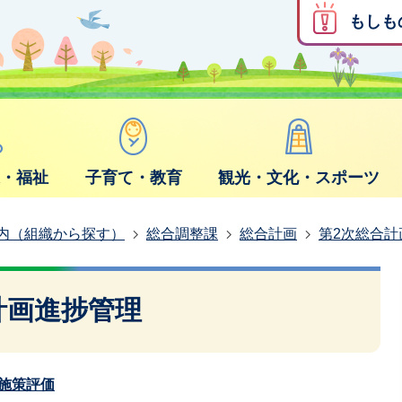
もしも
康・福祉
子育て・教育
観光・文化・スポーツ
内（組織から探す）
総合調整課
総合計画
第2次総合計
計画進捗管理
施策評価