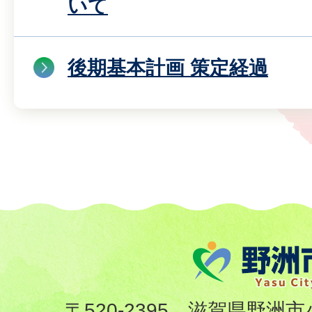
いて
後期基本計画 策定経過
〒520-2395 滋賀県野洲市