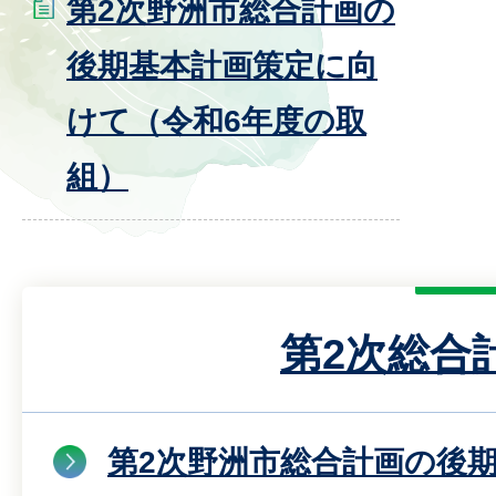
第2次野洲市総合計画の
後期基本計画策定に向
けて（令和6年度の取
組）
第2次総合
第2次野洲市総合計画の後