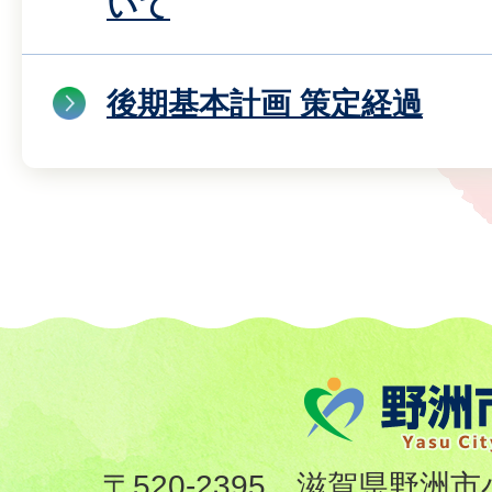
いて
後期基本計画 策定経過
〒520-2395 滋賀県野洲市