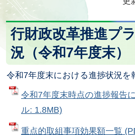
更
行財政改革推進プ
況（令和7年度末）
令和7年度末における進捗状況を
令和7年度末時点の進捗報告につ
ル: 1.8MB)
重点的取組事項効果額一覧 (P