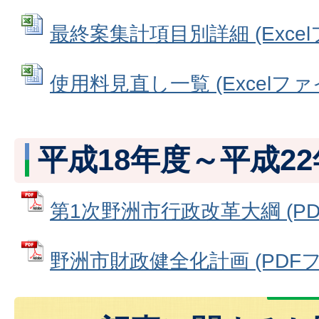
最終案集計項目別詳細 (Excelフ
使用料見直し一覧 (Excelファイル
平成18年度～平成2
第1次野洲市行政改革大綱 (PDFフ
野洲市財政健全化計画 (PDFファイ