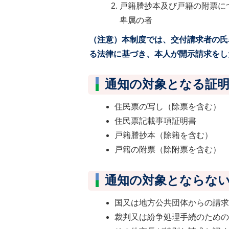
戸籍謄抄本及び戸籍の附票に
卑属の者
（注意）本制度では、交付請求者の氏
る法律に基づき、本人が開示請求をし
通知の対象となる証
住民票の写し（除票を含む）
住民票記載事項証明書
戸籍謄抄本（除籍を含む）
戸籍の附票（除附票を含む）
通知の対象とならな
国又は地方公共団体からの請
裁判又は紛争処理手続のため