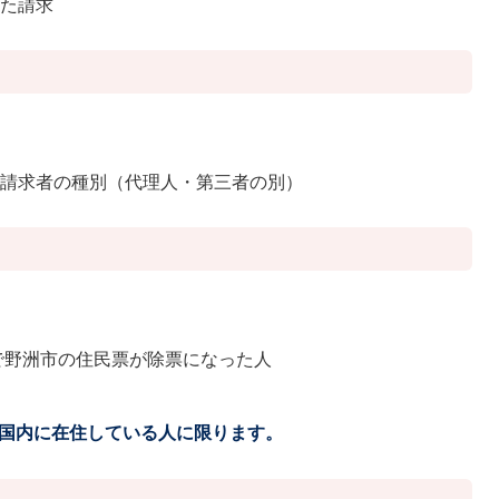
めた請求
付請求者の種別（代理人・第三者の別）
人
等で野洲市の住民票が除票になった人
人
国内に在住している人に限ります。