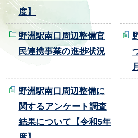
度】
野洲駅南口周辺整備官
民連携事業の進捗状況
野洲駅南口周辺整備に
関するアンケート調査
結果について【令和5年
度】