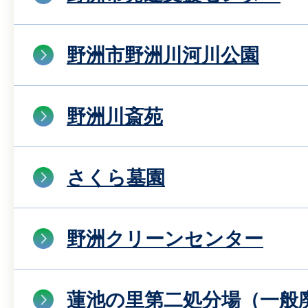
野洲市野洲川河川公園
野洲川斎苑
さくら墓園
野洲クリーンセンター
蓮池の里第二処分場（一般