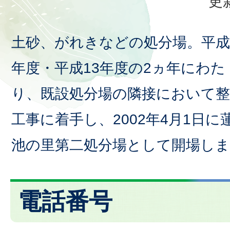
更
土砂、がれきなどの処分場。平成
年度・平成13年度の2ヵ年にわた
り、既設処分場の隣接において整
工事に着手し、2002年4月1日に
池の里第二処分場として開場し
電話番号