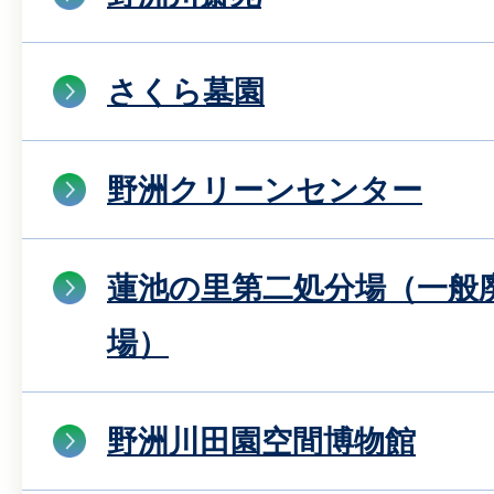
さくら墓園
野洲クリーンセンター
蓮池の里第二処分場（一般
場）
野洲川田園空間博物館