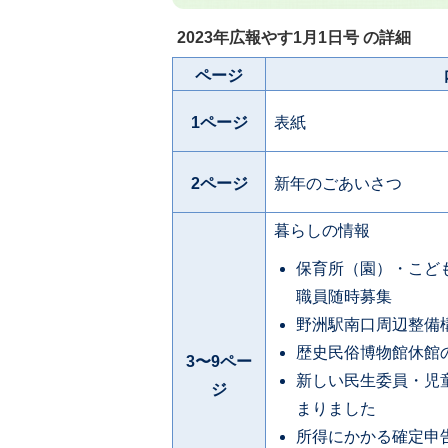
2023年広報やす1月1日号 の詳細
ページ
1ページ
表紙
2ページ
新年のごあいさつ
暮らしの情報
保育所（園）・こど
職員随時募集
野洲駅南口周辺整備
歴史民俗博物館休館
3〜9ペー
新しい民生委員・児
ジ
まりました
所得にかかる確定申