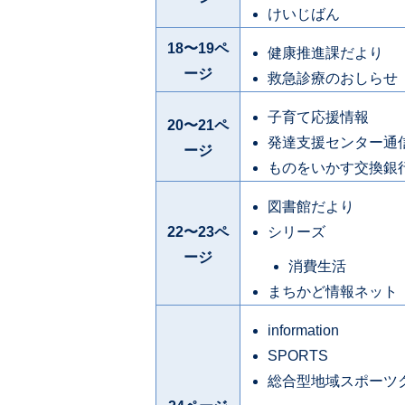
けいじばん
18〜19ペ
健康推進課だより
ージ
救急診療のおしらせ
子育て応援情報
20〜21ペ
発達支援センター通
ージ
ものをいかす交換銀
図書館だより
22〜23ペ
シリーズ
ージ
消費生活
まちかど情報ネット
information
SPORTS
総合型地域スポーツ