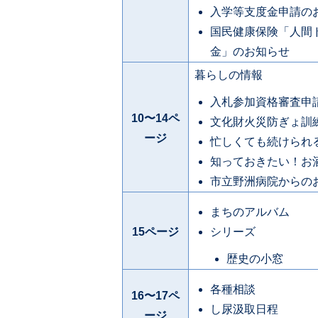
入学等支度金申請の
国民健康保険「人間
金」のお知らせ
暮らしの情報
入札参加資格審査申
10〜14ペ
文化財火災防ぎょ訓
ージ
忙しくても続けられ
知っておきたい！お
市立野洲病院からの
まちのアルバム
15ページ
シリーズ
歴史の小窓
各種相談
16〜17ペ
し尿汲取日程
ージ