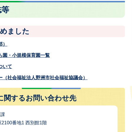
誌等
集めました
部）
も園・小規模保育園一覧
ついて
ー（社会福祉法人野洲市社会福祉協議会）
に関するお問い合わせ先
も課
原2100番地1 西別館1階