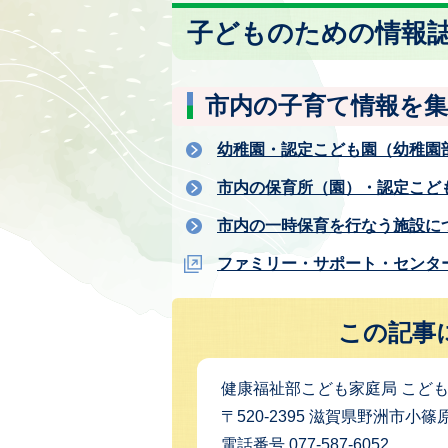
子どものための情報
市内の子育て情報を
幼稚園・認定こども園（幼稚園
市内の保育所（園）・認定こど
市内の一時保育を行なう施設に
ファミリー・サポート・センタ
この記事
健康福祉部こども家庭局 こど
〒520-2395 滋賀県野洲市小篠
電話番号 077-587-6052