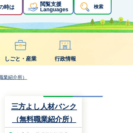
閲覧支援
の時は
検索
Languages
しごと・産業
行政情報
職業紹介所）
三方よし人材バンク
（無料職業紹介所）