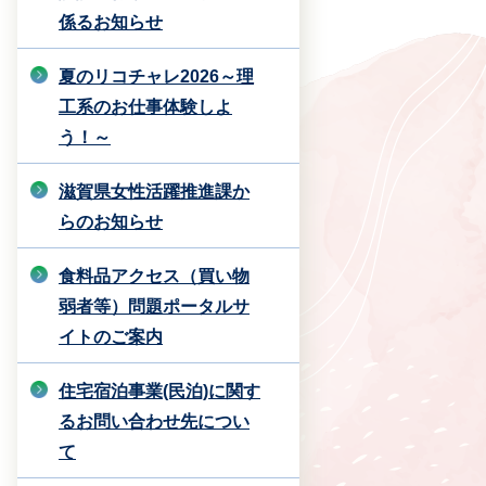
係るお知らせ
夏のリコチャレ2026～理
工系のお仕事体験しよ
う！～
滋賀県女性活躍推進課か
らのお知らせ
食料品アクセス（買い物
弱者等）問題ポータルサ
イトのご案内
住宅宿泊事業(民泊)に関す
るお問い合わせ先につい
て