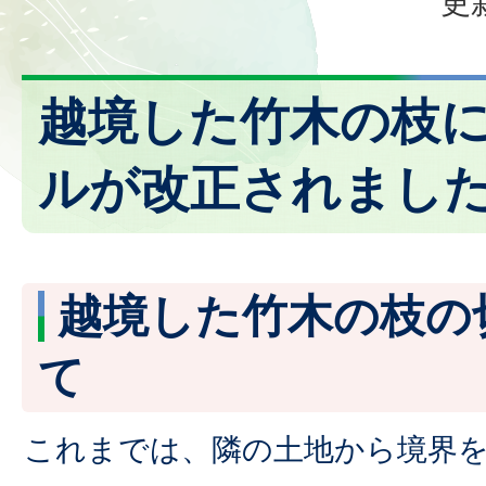
更
越境した竹木の枝
ルが改正されまし
越境した竹木の枝の
て
これまでは、隣の土地から境界