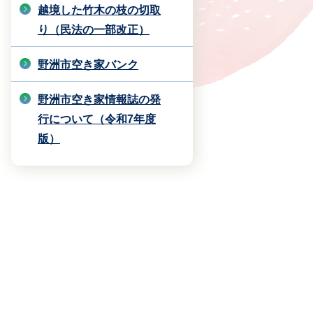
越境した竹木の枝の切取
り（民法の一部改正）
野洲市空き家バンク
野洲市空き家情報誌の発
行について（令和7年度
版）