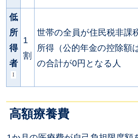
低
所
世帯の全員が住民税非課
1
得
所得（公的年金の控除額は
割
者
の合計が0円となる人
高額療養費
1か月の医療費が自己負担限度額