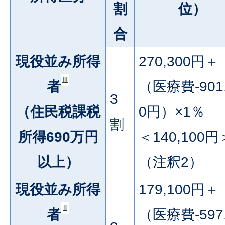
割
位）
合
現役並み所得
270,300円＋
者
（医療費-901,
3
（住民税課税
0円）×1％
割
所得690万円
＜140,100円
以上）
（注釈2）
現役並み所得
179,100円＋
者
（医療費-597,