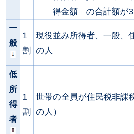
得金額」の合計額が3
一
1
現役並み所得者、一般、
般
割
の人
低
所
1
世帯の全員が住民税非課
得
割
の人）
者