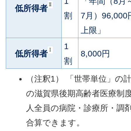
1
「年間（8月
低所得者
割
7月）96,000
上限」
1
低所得者
8,000円
割
（注釈1） 「世帯単位」の
の滋賀県後期高齢者医療制
人全員の病院・診療所・調
合算できます。