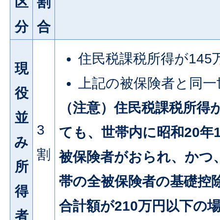
区
割
分
合
住民税課税所得が145
現
上記の被保険者と同一
役
（注意）住民税課税所得が
並
3
ても、世帯内に昭和20年
み
割
被保険者がおられ、かつ
所
帯の全被保険者の基礎控
得
合計額が210万円以下の
者