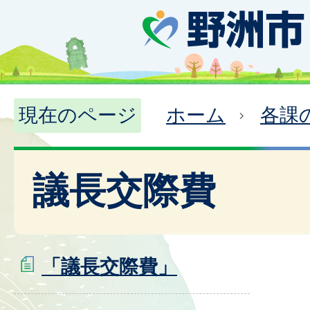
現在のページ
ホーム
各課
議長交際費
「議長交際費」