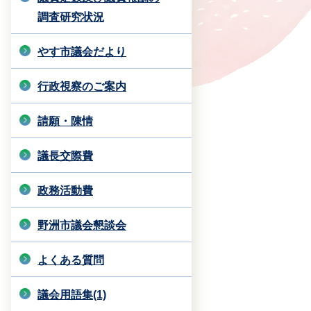
調査研究状況
やす市議会だより
行政視察のご案内
請願・陳情
議長交際費
政務活動費
野洲市議会懇談会
よくある質問
議会用語集(1)