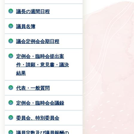
議長の週間日程
議員名簿
議会定例会会期日程
定例会・臨時会提出案
件・請願・意見書・議決
結果
代表・一般質問
定例会・臨時会会議録
委員会、特別委員会
議員定数及び議員報酬の