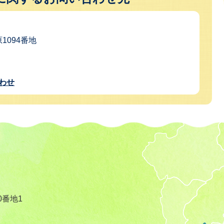
原1094番地
わせ
0番地1