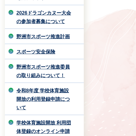
2026ドラゴンカヌー大会
の参加者募集について
野洲市スポーツ推進計画
スポーツ安全保険
野洲市スポーツ推進委員
の取り組みについて！
令和8年度 学校体育施設
開放の利用登録申請につ
いて
学校体育施設開放 利用団
体登録のオンライン申請