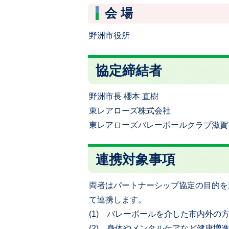
会 場
野洲市役所
協定締結者
野洲市長 櫻本 直樹
東レアローズ株式会社
東レアローズバレーボールクラブ滋賀 
連携対象事項
両者はパートナーシップ協定の目的を
て連携します。
(1) バレーボールを介した市内外の
(2) 身体やメンタルケアなど健康増