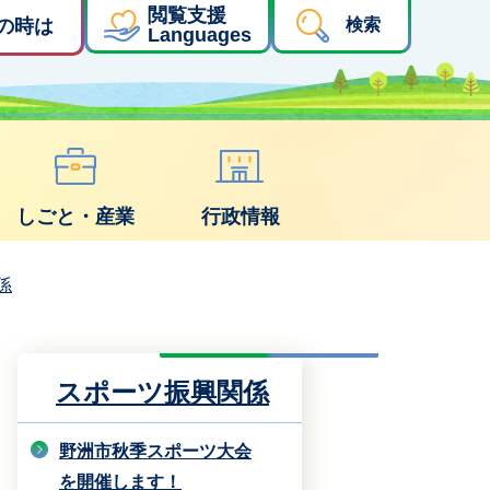
閲覧支援
の時は
検索
Languages
しごと・産業
行政情報
係
！
スポーツ振興関係
野洲市秋季スポーツ大会
を開催します！