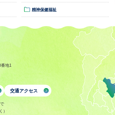
精神保健福祉
0番地1
交通アクセス
まで
く）