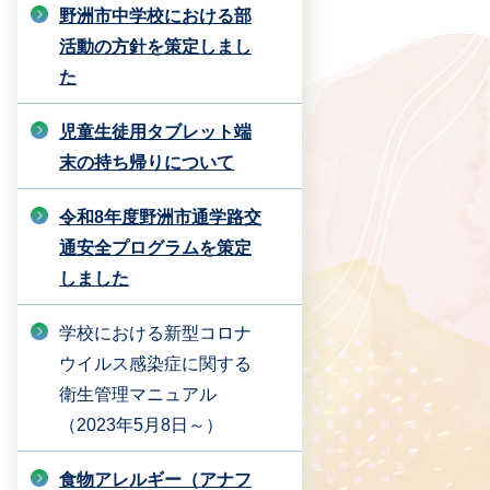
野洲市中学校における部
活動の方針を策定しまし
た
児童生徒用タブレット端
末の持ち帰りについて
令和8年度野洲市通学路交
通安全プログラムを策定
しました
学校における新型コロナ
ウイルス感染症に関する
衛生管理マニュアル
（2023年5月8日～）
食物アレルギー（アナフ