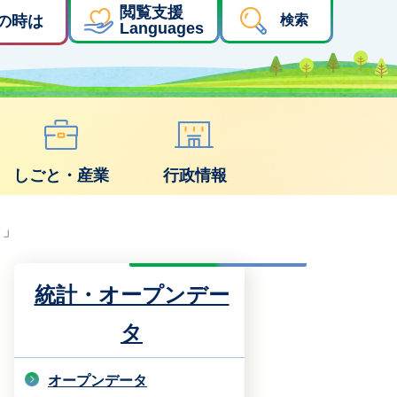
閲覧支援
の時は
検索
Languages
しごと・産業
行政情報
タ」
統計・オープンデー
タ
オープンデータ