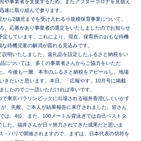
民や事業者を支援するため、またアフターコロナを見据え
迅速に取り組んで参ります。
児から2歳児までを受け入れる小規模保育事業について、
ろ、応募があり事業者の選定をいたしましたのでお知らせ
を予定しています。これにより、現在、保育所のおもな待機
幅な待機児童の解消が図れる見込みです。
て説明いたしました、返礼品を設定したふるさと納税をい
礼品については、多くの事業者さんからご協力をいただ
した。今後も一層、本市のふるさと納税をアピールし、地場
いきたいと思います。本日、「広報やす」10月号に掲載
ましたのでご一読いただければ幸いです。
つで東京パラリンピックに出場される福井香澄(ふくいかす
たが、先般、ご本人が結果報告に来庁されました。皆さん
では、4位、また、100メートル背泳ぎでは自己ベストタ
でした。福井さんが日々努力されてきた成果だと思いま
ンス・パリで開催されますので、まずは、日本代表の切符を