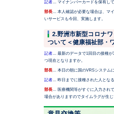
記者
… マイナンバーカードを保有し
部長
… 本人確認が必要な場合は、マ
いサービスも今回、実施します。
2.野洲市新型コロナ
ついて＜健康福祉部・
記者
… 最新のデータで1回目の接種が3
つ現在となりますか。
部長
… 本日の朝に国のVRSシステ
記者
… 昨日までに接種された人とな
部長
… 医療機関等がすぐに入力され
場合がありますのでタイムラグが生じ
意見交換等