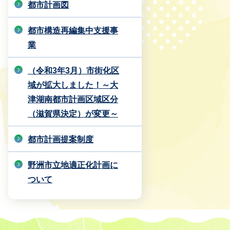
都市計画図
都市構造再編集中支援事
業
（令和3年3月）市街化区
域が拡大しました！～大
津湖南都市計画区域区分
（滋賀県決定）が変更～
都市計画提案制度
野洲市立地適正化計画に
ついて