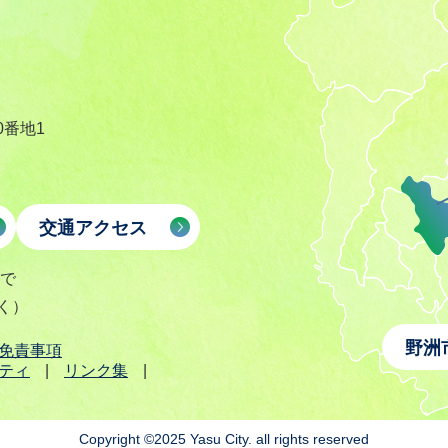
0番地1
交通アクセス
まで
く）
野洲
免責事項
ティ
リンク集
Copyright ©2025 Yasu City. all rights reserved