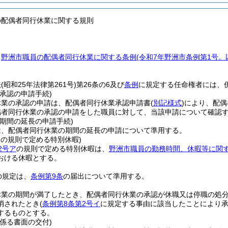
の配偶者同行休業に関する規則
、
野洲市職員の配偶者同行休業に関する条例
(令和7年野洲市条例第1号。
法
(昭和25年法律第261号)
第26条の6及び
条例
に規定する任命権者には、
承認の申請手続)
休業の承認の申請は、配偶者同行休業承認申請書
(
別記様式
)
により、配偶
偶者同行休業の承認の申請をした職員に対して、当該申請について確認
期間の延長の申請手続)
は、配偶者同行休業の期間の延長の申請について準用する。
アの規則で定める特別休暇)
2号ア
の規則で定める特別休暇は、
野洲市職員の勤務時間、休暇等に関
おける休暇とする。
の規定は、
条例第9条
の届出について準用する。
休業の期間が満了したとき、配偶者同行休業の承認が休職又は停職の処
消されたとき
(
条例第8条第2号イ
に規定する事由に該当したことにより承
するものとする。
係る書面の交付)