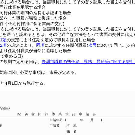
、次に掲げる場合には、当該職員に対してその旨を記載した書面を交付
同行休業を承認する場合
同行休業の期間の延長を承認する場合
業をした職員が職務に復帰した場合
に伴う任期付採用に係る書面の交付)
、次に掲げる場合には、当該職員に対してその旨を記載した書面を交付
とを適当と認めるときは、その他適当な方法をもって書面の交付に代え
1項
の規定により任期を定めて職員を採用した場合
2項
の規定により、
同項
に規定する任期付職員
(
次号
において同じ。)
の
より任期付職員が当然に退職した場合
則で定める日)
の規則で定める日は、
野洲市職員の初任給、昇格、昇給等に関する規則
実施に関し必要な事項は、市長が定める。
7年4月1日から施行する。