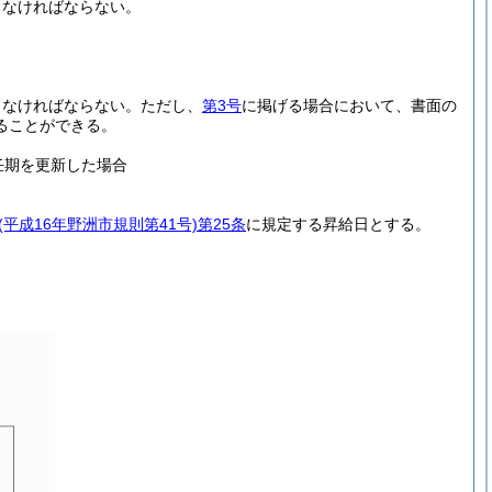
しなければならない。
しなければならない。
ただし、
第3号
に掲げる場合において、書面の
ることができる。
任期を更新した場合
(平成16年野洲市規則第41号)
第25条
に規定する昇給日とする。