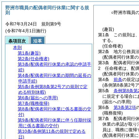
野洲市職員の配偶者同行休業に関する規
則
○野洲市職員
令和7年3月24日 規則第9号
(趣旨)
(令和7年4月1日施行)
第1条
この規則は
する。
条項目次
沿革
(任命権者)
本則
第2条
地方公務員
第1条
(趣旨)
(配偶者同行休業の
第2条
(任命権者)
第3条
配偶者同行
第3条
(配偶者同行休業の承認の申請手
2
任命権者は、配
続)
(配偶者同行休業の
第4条
(配偶者同行休業の期間の延長の
第4条
前条
の規定
申請手続)
(条例第8条第2号
第5条
(条例第8条第2号アの規則で定
第5条
条例第8条第
める特別休暇)
に規定する場合に
第6条
(届出への準用)
(届出への準用)
第7条
(職務復帰)
第6条
第3条第2項
第8条
(配偶者同行休業に係る書面の交
(職務復帰)
付)
第7条
配偶者同行
第9条
(配偶者同行休業に伴う任期付採
休業の承認が取り
用に係る書面の交付)
員は、職務に復帰
第10条
(条例第11条の規則で定める
(配偶者同行休業に
日)