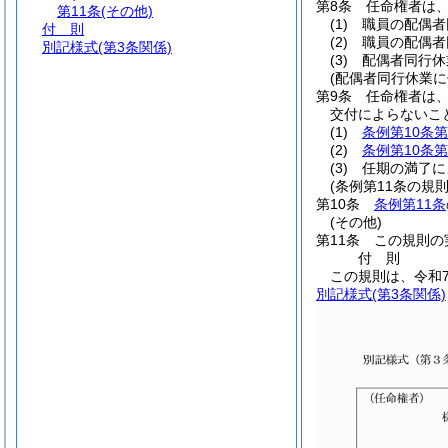
第8条
任命権者は
第11条
(その他)
(1)
職員の配偶者
付 則
(2)
職員の配偶者
別記様式
(第3条関係)
(3)
配偶者同行休
(配偶者同行休業
第9条
任命権者は
交付によらないこ
(1)
条例第10条第
(2)
条例第10条第
(3)
任期の満了に
(条例第11条の規
第10条
条例第11条
(その他)
第11条
この規則の
付
則
この規則は、令和
別記様式
(第3条関係)