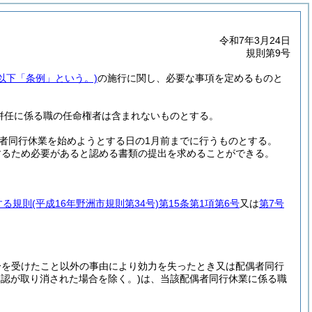
令和7年3月24日
規則第9号
以下「条例」という。)
の施行に関し、必要な事項を定めるものと
併任に係る職の任命権者は含まれないものとする。
者同行休業を始めようとする日の1月前までに行うものとする。
するため必要があると認める書類の提出を求めることができる。
する規則
(平成16年野洲市規則第34号)
第15条第1項第6号
又は
第7号
分を受けたこと以外の事由により効力を失ったとき又は配偶者同行
認が取り消された場合を除く。)
は、当該配偶者同行休業に係る職