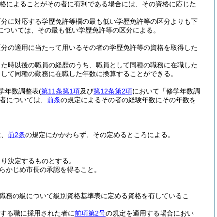
格によることがその者に有利である場合には、その資格に応じた
区分に対応する学歴免許等欄の最も低い学歴免許等の区分よりも下
については、その最も低い学歴免許等の区分による。
区分の適用に当たって用いるその者の学歴免許等の資格を取得した
した時以後の職員の経歴のうち、職員として同種の職務に在職した
として同種の勤務に在職した年数に換算することができる。
学年数調整表
(
第11条第1項
及び
第12条第2項
において「修学年数調
者については、
前条
の規定によるその者の経験年数にその年数を
は、
前2条
の規定にかかわらず、その定めるところによる。
より決定するものとする。
らかじめ市長の承認を得ること。
職務の級について級別資格基準表に定める資格を有しているこ
する職に採用された者に
前項第2号
の規定を適用する場合におい