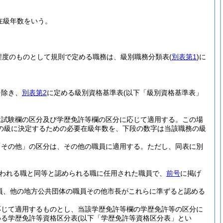
在級年数をいう。
程度のものとして規則で定める職務は、級別職務分類表
(
別表第1
)
に
を除き、
別表第2
に定める級別資格基準表
(以下「級別資格基準表」
は試験欄の区分及び学歴免許等欄の区分に応じて適用する。
この場
の級に決定するための必要在級年数を、下段の数字は当該職務の級
「その他」の区分は、その他の職員に適用する。
ただし、同表に別
われる職と同等と認められる職に任用された職員で、
前号
に掲げ
員、他の地方公共団体の職員その他市長がこれらに準ずると認める
応じて適用するものとし、当該学歴免許等欄の学歴免許等の区分に
める学歴免許等資格区分表
(以下「学歴免許等資格区分表」とい