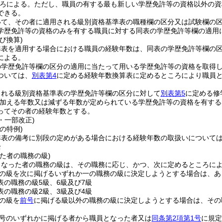
ろによる。
ただし、職員の有する最も新しい学歴免許等の資格以外の資
できる。
いて、その者に適用される級別資格基準表の職種欄の区分又は試験欄の
学歴免許等の資格のみを有する職員に対する同表の学歴免許等欄の適用
び換算)
準表を適用する場合における職員の経験年数は、同表の学歴免許等欄の
による。
の学歴免許等欄の区分の適用に当たって用いる学歴免許等の資格を取得
ついては、
別表第4
に定める経験年数換算表に定めるところにより職員
される級別資格基準表の学歴免許等欄の区分に対して
別表第5
に定める修
加える年数又は減ずる年数が定められている学歴免許等の資格を有する
ってその者の経験年数とする。
1・一部改正)
の特例)
準表の備考に別段の定めがある場合における経験年数の取扱いについて
給
た者の職務の級)
となった者の職務の級は、その職務に応じ、かつ、次に定めるところに
の級を次に掲げるいずれか一の職務の級に決定しようとする場合は、あ
表の職務の級5級、6級及び7級
表の職務の級2級、3級及び4級
の級を
前号
に掲げる級以外の職務の級に決定しようとする場合は、その
号のいずれかに掲げる者から職員となった者又は
同条第2項第1号
に規定