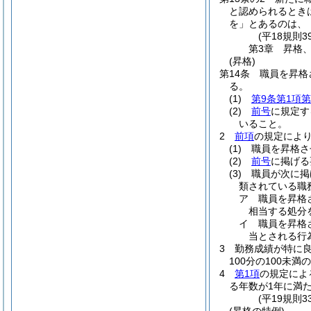
と認められるとき
を」とあるのは、
(平18規則
第3章
昇格
(昇格)
第14条
職員を昇格
る。
(1)
第9条第1項第
(2)
前号
に規定す
いること。
2
前項
の規定によ
(1)
職員を昇格さ
(2)
前号
に掲げる
(3)
職員が次に掲
類されている職
ア
職員を昇格
相当する処分
イ
職員を昇格
当とされる行
3
勤務成績が特に
100分の100
4
第1項
の規定によ
る年数が1年に満
(平19規則