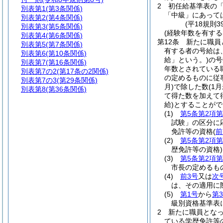
2
初任給基準表の
別表第1
(第3条関係)
「中級」にあって
別表第2
(第4条関係)
(平18規則
別表第3
(第5条関係)
(経験年数を有する
別表第4
(第6条関係)
第12条
新たに職員
別表第5
(第7条関係)
有する者の号給は
別表第6
(第10条関係)
給」という。)
の号
別表第7
(第16条関係)
年数とされている
別表第7の2
(第17条の2関係)
の定めるものに従
別表第7の3
(第29条関係)
月)
で除した数
(1
別表第8
(第36条関係)
て得た数を加えて
給)
とすることがで
(1)
第5条第2項第
試験」の区分に
免許等の資格
(
前
(2)
第5条第2項第
歴免許等の資格)
(3)
第5条第2項第
市長の定めるも
(4)
前3号
又は
次
は、その適用に
(5)
第1号
から
第
級別資格基準表
2
新たに職員とな
ている学歴免許等