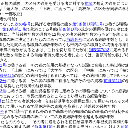
「正規の試験」の区分の適用を受ける者に対する
前項
の規定の適用につ
は「短大卒」の区分、「上級」にあっては「高校卒」の区分が同表の学
39・一部改正)
者の号給)
となった
次の各号
に掲げる者
(職務の級を
第9条第1項第1号
に掲げる職務
、
第10条第1項
の規定による号給
(
前条第1項
の規定の適用を受ける者に
数に、当該経験年数の月数を12月
(その者の経験年数のうち5年を超え
職務の級に決定されたものにあっては
当該各号
に定める経験年数とし、
事した期間のある職員の経験年数のうち部内の他の職員との均衡を考慮
月未満の端数があるときは、これを切り捨てた数)
に
別表第7の3
に定める
得た数を号数とする号給
(市長の定める者にあっては、当該号給の数に
きる。
1号
に掲げる者 その者の任用の基礎となった試験に合格した時以後の
応じ、「上級」にあっては「大学卒」の区分、「中級」にあっては「短
条第1項
の規定の適用を受ける者にあっては、その適用に際して用いら
2号
に掲げる者 その者の職務に有用な免許その他の資格
(
前条第1項
の
を取得した時以降の経験年数
3号
に掲げる者 級別資格基準表に定めるその職務の級についての必要
のにあっては、市長の定めるところにより得られる経験年数)
号
に該当する者以外の者 初任給基準表の適用に際して用いられるその
際して用いられる学歴免許等の資格)
を取得した時以後の経験年数
3号
までに該当する者以外の者で基準号給が職務の級の最低の号給
(初任
に定めるその職務の級についての必要経験年数を超える経験年数
ったもののうち、「その者に適用される初任給基準表の学歴免許等欄の
の資格を有する者で
前条第1項
の規定の適用を受けないものに対する
前