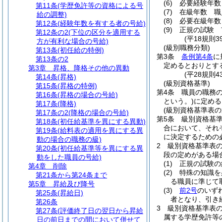
(6)
必要経験年数
第11条
(学歴免許等の資格による号
(7)
在級年数 職
給の調整)
(8)
必要在級年数
第12条
(経験年数を有する者の号給)
(9)
正規の試験 
第12条の2
(下位の区分を適用する
(平18規則
方が有利な場合の号給)
(級別職務分類)
第13条
(初任給の特例)
第3条
条例第4条
に
第13条の2
定めるとおりとす
第3章
昇格、降格その他の異動
(平28規則
第14条
(昇格)
(級別資格基準)
第15条
(昇格の特例)
第4条
職員の職務
第16条
(昇格の場合の号給)
という。)
に定める
第17条
(降格)
(級別資格基準表の
第17条の2
(降格の場合の号給)
第5条
級別資格基
第18条
(初任給基準を異にする異動)
合において、それ
第19条
(給料表の適用を異にする異
に決定するための
動の場合の職務の級)
2
級別資格基準表
第20条
(初任給基準等を異にする異
段の定めがある場
動をした職員の号給)
(1)
正規の試験の
第4章
削除
(2)
特殊の知識を
第21条から第24条まで
る職員に準じて
第5章
昇給及び降号
(3)
前2号
のいず
第25条
(昇給日)
者となり、引き
第26条
3
級別資格基準表
第27条
(評価終了日の翌日から昇給
属する学歴免許等
日の前日までの間において併せて