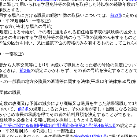
用に際して用いられる学歴免許等の資格を取得した時以後の経験年数の
年数とする。
用する場合における職員の経験年数の取扱いについては、
前2項
に定め
39・平28規則43・一部改正)
用する方が有利な場合の号給)
規定による号給が、その者に適用される初任給基準表の試験欄の区分よ
はその者の有する学歴免許等の資格のうち下位の資格のみ有するものと
下位の区分を用い、又は当該下位の資格のみを有するものとしてこれら
39・一部改正)
者から人事交流等により引き続いて職員となった者の号給の決定につい
るときは、
前2条
の規定にかかわらず、その者の号給を決定することが
職員
への一般職の地方公務員の派遣等に関する法律
(平成12年法律第50号)
第
団体の職員
定数の改廃又は予算の減少により廃職又は過員を生じた結果退職して1
において、
前2条
の規定によるときは、その採用が著しく困難になると認
らかじめ市長の承認を得てその者の給料月額を決定することができる。
経験等を必要とする職に職員を採用しようとする場合
定年等に関する条例
(平成16年野洲市条例第34号)
第4条第1項
の規定によ
39・平23規則16・令7規則11・一部改正)
職員となった者のうち、その職務の級を
第9条第1項第1号
に掲げる職務の