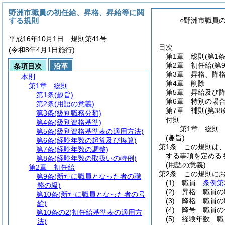
野洲市職員の初任給、昇格、昇給等に関
する規則
○野洲市職員
平成16年10月1日 規則第41号
目次
(令和8年4月1日施行)
第1章
総則
(第1
第2章
初任給
(第
条項目次
沿革
第3章
昇格、降
本則
第4章
削除
第1章
総則
第5章
昇給及び
第1条
(趣旨)
第6章
特別の場
第2条
(用語の意義)
第7章
補則
(第3
第3条
(級別職務分類)
付則
第4条
(級別資格基準)
第1章
総則
第5条
(級別資格基準表の適用方法)
(趣旨)
第6条
(経験年数の起算及び換算)
第1条
この規則は
第7条
(経験年数の調整)
する事項を定める
第8条
(経験年数の取扱いの特例)
(用語の意義)
第2章
初任給
第2条
この規則に
第9条
(新たに職員となった者の職
(1)
職員
条例第
務の級)
(2)
昇格 職員の
第10条
(新たに職員となった者の号
(3)
降格 職員の
給)
(4)
降号 職員の
第10条の2
(初任給基準表の適用方
(5)
経験年数 職
法)