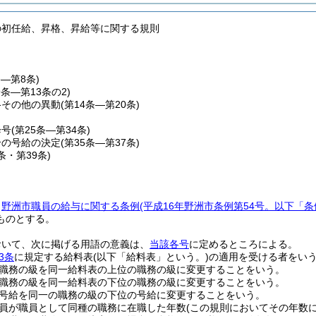
の初任給、昇格、昇給等に関する規則
条―第8条)
9条―第13条の2)
格その他の異動
(第14条―第20条)
降号
(第25条―第34条)
合の号給の決定
(第35条―第37条)
8条・第39条)
、
野洲市職員の給与に関する条例
(平成16年野洲市条例第54号。以下「条
ものとする。
おいて、次に掲げる用語の意義は、
当該各号
に定めるところによる。
3条
に規定する給料表
(以下「給料表」という。)
の適用を受ける者をい
職務の級を同一給料表の上位の職務の級に変更することをいう。
職務の級を同一給料表の下位の職務の級に変更することをいう。
号給を同一の職務の級の下位の号給に変更することをいう。
員が職員として同種の職務に在職した年数
(この規則においてその年数