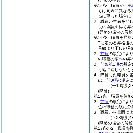
(昇格の特例)
第15条
職員が、
第
くは同表に異なる
るに至った場合に
2
職員が生命をと
長の承認を得て昇
(昇格の場合の号給
第16条
職員を昇格
7
に定める昇格後
号給より下位の号
2
前条
の規定によ
の職務の級への昇
3
前条第1項
の規定
号給に達しないと
4
降格した職員を
は、
前3項
の規定
(平18規則
(降格)
第17条
職員を降格
2
前項
の規定によ
位の職務の級に分
3
職員から書面に
(平28規則4
(降格の場合の号給
第17条の2
職員を