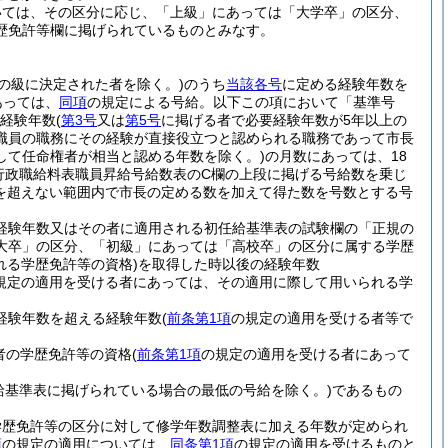
いては、その区分に応じ、「上級」にあっては「大学卒」の区分、
歴免許等欄に掲げられているものとみなす。
の級に決定された者を除く。)
のうち
当該各号
に定める経験年数を
あっては、
同項
の規定による号給。以下この項において「基準号
る経験年数
(
第3号
又は
第5号
に掲げる者で必要経験年数が5年以上の
職員の職務にその経験が直接役立つと認められる職務であって市長
して任命権者が相当と認める年数を除く。)
の月数にあっては、18
行政職給料表職員昇給号給数表のC欄の上段に掲げる号給数を乗じ
3を超えない範囲内で市長の定める数を加えて得た数を号数とする号
経験年数又はその者に適用される初任給基準表の試験欄の「正規の
大卒」の区分、「初級」にあっては「高校卒」の区分に属する学歴
れる学歴免許等の資格)
を取得した時以後の経験年数
規定の適用を受ける者にあっては、その適用に際して用いられる学
経験年数を超える経験年数
(
前条第1項
の規定の適用を受ける者等で
者の学歴免許等の資格
(
前条第1項
の規定の適用を受ける者にあって
給基準表に掲げられている場合の最低の号給を除く。)
であるもの
学歴免許等の区分に対して修学年数調整表に加える年数が定められ
項
の規定の適用については、
同条第1項
の規定の適用を受けるものと