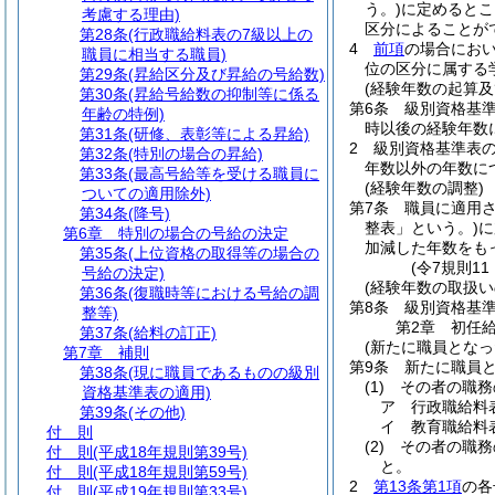
う。)
に定めるとこ
考慮する理由)
区分によることが
第28条
(行政職給料表の7級以上の
4
前項
の場合にお
職員に相当する職員)
位の区分に属する
第29条
(昇給区分及び昇給の号給数)
(経験年数の起算及
第30条
(昇給号給数の抑制等に係る
第6条
級別資格基
年齢の特例)
時以後の経験年数
第31条
(研修、表彰等による昇給)
2
級別資格基準表
第32条
(特別の場合の昇給)
年数以外の年数に
第33条
(最高号給等を受ける職員に
(経験年数の調整)
ついての適用除外)
第7条
職員に適用
第34条
(降号)
整表」という。)
に
第6章
特別の場合の号給の決定
加減した年数をも
第35条
(上位資格の取得等の場合の
(令7規則1
号給の決定)
(経験年数の取扱い
第36条
(復職時等における号給の調
第8条
級別資格基
整等)
第2章
初任
第37条
(給料の訂正)
(新たに職員となっ
第7章
補則
第9条
新たに職員
第38条
(現に職員であるものの級別
(1)
その者の職務
資格基準表の適用)
ア
行政職給料
第39条
(その他)
イ
教育職給料
付 則
(2)
その者の職務
付 則
(平成18年規則第39号)
と。
付 則
(平成18年規則第59号)
2
第13条第1項
の各
付 則
(平成19年規則第33号)