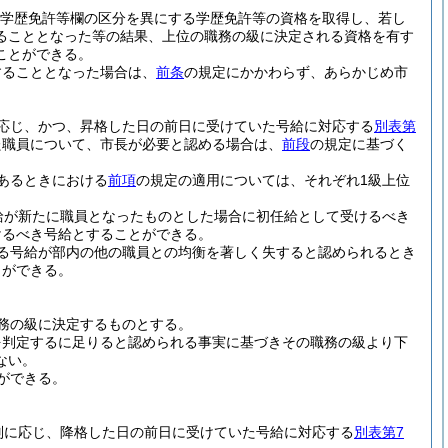
学歴免許等欄の区分を異にする学歴免許等の資格を取得し、若し
ることとなった等の結果、上位の職務の級に決定される資格を有す
ことができる。
することとなった場合は、
前条
の規定にかかわらず、あらかじめ市
応じ、かつ、昇格した日の前日に受けていた号給に対応する
別表第
た職員について、市長が必要と認める場合は、
前段
の規定に基づく
あるときにおける
前項
の規定の適用については、それぞれ1級上位
給が新たに職員となったものとした場合に初任給として受けるべき
けるべき号給とすることができる。
る号給が部内の他の職員との均衡を著しく失すると認められるとき
とができる。
務の級に決定するものとする。
を判定するに足りると認められる事実に基づきその職務の級より下
ない。
ができる。
別に応じ、降格した日の前日に受けていた号給に対応する
別表第7