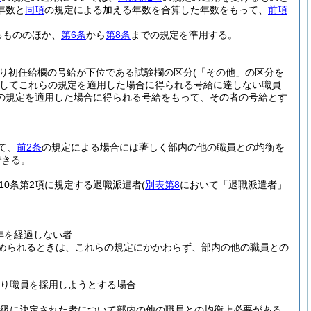
年数と
同項
の規定による加える年数を合算した年数をもって、
前項
るもののほか、
第6条
から
第8条
までの規定を準用する。
り初任給欄の号給が下位である試験欄の区分
(「その他」の区分を
してこれらの規定を適用した場合に得られる号給に達しない職員
の規定を適用した場合に得られる号給をもって、その者の号給とす
て、
前2条
の規定による場合には著しく部内の他の職員との均衡を
できる。
10条第2項に規定する退職派遣者
(
別表第8
において「退職派遣者」
年を経過しない者
められるときは、これらの規定にかかわらず、部内の他の職員との
り職員を採用しようとする場合
級に決定された者について部内の他の職員との均衡上必要がある