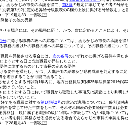
は、あらかじめ市長の承認を得て、
前3条
の規定に準じてその者の号給
「別表第7の2に定める昇給号級数表のC欄の上段に掲げる号給数を」と
39・平19規則33・一部改正)
、降格その他の異動
させる場合には、その職務に応じ、かつ、次に定めるところにより、そ
1号
に掲げる職務の級への昇格については、あらかじめ市長の承認を得
る職務の級以外の職務の級への昇格については、その職務の級について
り職員を昇格させる場合には、
次の各号
のいずれかに掲げる要件を満た
せようとする日に当該職員が昇任したこと。
要件に準ずるものとして市長の定める要件
げる要件を満たし、かつ、人事評価の結果及び勤務成績を判定するに足
務を遂行することが可能であること。
させようとする日以前1年内に、地方公務員法
(昭和25年法律第261号)
第
を受けていないこと。
させようとする日において職員から聴取した事項又は調査により判明し
為をしていないこと。
良好である職員に対する
第1項第2号
の規定の適用については、級別資格基
未満の割合を乗じて得た年数をもって、それぞれ同表の必要経験年数又は必
る昇格は、現に属する職務の級に1年以上在級していない職員について
たない者を特に昇格させる必要がある場合であらかじめ市長の承認を得
33・平28規則43・一部改正)