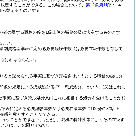
を決定することができる。
この場合において、
第12条第1項
中「4
読み替えるものとする。
の者の属する職務の級を1級上位の職務の級に決定するものとす
ること。
級別資格基準表に定める必要経験年数又は必要在級年数を有して
さなければならない。
りると認められる事実に基づき昇格させようとする職務の級に分
29条の規定による懲戒処分
(以下「懲戒処分」という。)
又はこれに
た事実に基づき懲戒処分又はこれに相当する処分を受けることが相
準表に定める必要経験年数又は必要在級年数に100分の80以上
要在級年数とすることができる。
は行うことができない。
ただし、職務の特殊性等によりその在級す
たときは、この限りでない。