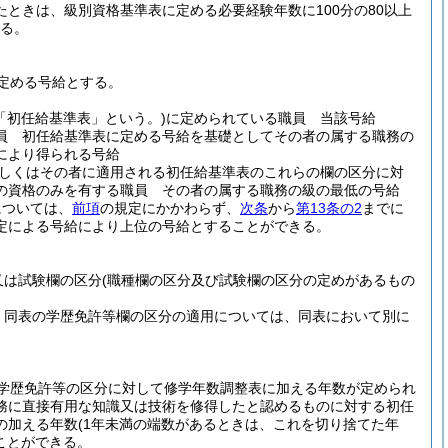
ときは、級別資格基準表に定める必要経験年数に100分の80以上
きる。
定める号給とする。
「初任給基準表」という。)
に定められている職員 当該号給
員 初任給基準表に定める号給を基礎としてその者の属する職務の
により得られる号給
しくはその者に適用される初任給基準表のこれらの欄の区分に対
の資格のみを有する職員 その者の属する職務の級の最低の号給
については、
前項
の規定にかかわらず、
次条
から
第13条の2
までに
定による号給により上位の号給とすることができる。
又は試験欄の区分
(職種欄の区分及び試験欄の区分の定めがあるもの
、同表の学歴免許等欄の区分の適用については、同表において別に
学歴免許等の区分に対して修学年数調整表に加える年数が定められ
務に直接有用な知識又は技術を修得したと認めるものに対する初任
の加える年数
(1年未満の端数があるときは、これを切り捨てた年
ことができる。