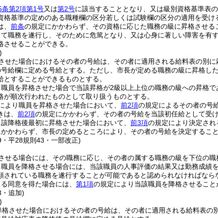
5条第2項第1号
又は
第2号
に該当することとなり、又は級別資格基準表の
資格基準の定めのある職種欄の区分若しくは試験欄の区分の適用を受け
は、
前条
の規定にかかわらず、その資格に応じた職務の級に昇格させる
して職務を遂行し、そのために危篤となり、又は心身に著しい障害を有
格させることができる。
)
させた場合におけるその者の号給は、その者に適用される給料表の別に
の号給欄に定める号給とする。
ただし、市長が定める職務の級に昇格し
給とすることができるものとする。
り職員を昇格させた場合で当該昇格が2級以上上位の職務の級への昇格で
格が順次行われたものとして取り扱うものとする。
により職員を昇格させた場合において、
前2項
の規定によるその者の号
きは、
前2項
の規定にかかわらず、その者の号給を当該初任給として受
当該降格後最初に昇格させた場合において、
前3項
の規定により決定され
にかかわらず、市長の定めるところにより、その者の号給を決定するこ
39・平28規則43・一部改正)
させる場合には、その職務に応じ、その者の属する職務の級を下位の職
り職員を降格させる場合には、当該職員の人事評価の結果又は勤務成績
類されている職務を遂行することが可能であると認められなければなら
よる同意を得た場合には、
第1項
の規定により当該職員を降格させること
3・追加)
)
降格させた場合におけるその者の号給は、その者に適用される給料表の