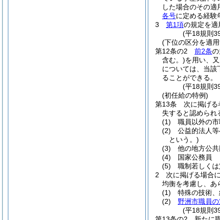
した場合のその適
各号
に定める経験
3
第1項
の規定を適
(平18規則
(下位の区分を適
第12条の2
前2条
の
含む。)
を用い、又
については、当該
ることができる。
(平18規則
(初任給の特例)
第13条
次に掲げる
失すると認められ
(1)
職員以外の市
(2)
公益的法人等
という。)
(3)
他の地方公共
(4)
国家公務員
(5)
職制若しくは
2
次に掲げる場合
均衡を考慮し、あ
(1)
特殊の技術、
(2)
野洲市職員の
(平18規則
第13条の2
新たに