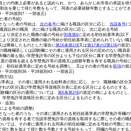
員との均衡上必要があると認められ、かつ、あらかじめ市長の承認を得た
未満の割合を乗じて得た年数をもって、同表の必要経験年数とすることがで
39・平26規則7・一部改正)
た者の号給)
となった者の号給は、
次の各号
に掲げる職員の区分に応じ、
当該各号
に
職員以外の職員 次に掲げる職員の区分に応じ、次に定める号給
により決定された職務の級の号給が
別表第6
に定める初任給基準表
(以下
により決定された職務の級の号給が初任給基準表に定められていない職
又は降格したものとした場合に
第16条第1項
又は
第17条の2第1項
の規定
の職種欄若しくは試験欄にその者に適用される区分の定めのない職員若
等欄の最も低い学歴免許等の区分よりも下位の区分に属する学歴免許等
限度の資格を超える学歴免許等の資格又は経験年数を有する職員の号給
り、初任給基準表に定める号給を調整し、又はその者の号給を
前項
の規
39・平20規則36・平28規則43・一部改正)
用方法)
基準表は、その者に適用される給料表の別に応じ、かつ、職種欄の区分
ぞれの区分)
及び学歴免許等資格区分表に定める区分によるものとする。
試験欄の区分の適用については、
第5条第2項
の規定の例によるものとし
、学歴免許等資格区分表に定める区分によるものとする。
3・追加)
による号給の調整)
となった者のうち、その者に適用される初任給基準表の学歴免許等欄の
の資格を有する者で当該学歴免許等の資格を取得するに際しその者の職
ついては、その者に適用される同表の初任給欄に定める号給の号数にそ
て得た数を加えて得た数を号数とする号給をもって、同欄の号給とする