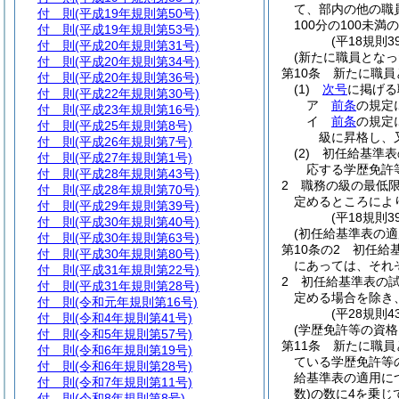
て、部内の他の職
付 則
(平成19年規則第50号)
100分の100
付 則
(平成19年規則第53号)
(平18規則
付 則
(平成20年規則第31号)
(新たに職員となっ
付 則
(平成20年規則第34号)
第10条
新たに職員
付 則
(平成20年規則第36号)
(1)
次号
に掲げる
付 則
(平成22年規則第30号)
ア
前条
の規定
付 則
(平成23年規則第16号)
イ
前条
の規定
付 則
(平成25年規則第8号)
級に昇格し、
付 則
(平成26年規則第7号)
(2)
初任給基準表
付 則
(平成27年規則第1号)
応する学歴免許
付 則
(平成28年規則第43号)
2
職務の級の最低
付 則
(平成28年規則第70号)
定めるところによ
付 則
(平成29年規則第39号)
(平18規則
付 則
(平成30年規則第40号)
(初任給基準表の適
付 則
(平成30年規則第63号)
第10条の2
初任給
付 則
(平成30年規則第80号)
にあっては、それ
付 則
(平成31年規則第22号)
2
初任給基準表の
付 則
(平成31年規則第28号)
定める場合を除き
付 則
(令和元年規則第16号)
(平28規則4
付 則
(令和4年規則第41号)
(学歴免許等の資格
付 則
(令和5年規則第57号)
第11条
新たに職員
付 則
(令和6年規則第19号)
ている学歴免許等
付 則
(令和6年規則第28号)
給基準表の適用に
付 則
(令和7年規則第11号)
数)
の数に4を乗じ
付 則
(令和8年規則第8号)