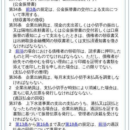
(公金振替書)
第34条
前3条
の規定は、公金振替書の交付による支出につ
いて準用する。
(領収書等の徴収)
第35条
企業出納員は、現金の支出若しくは小切手の振出し
又は隔地払依頼書若しくは公金振替書の交付若しくは口座
振替の通知によって支出をしたときは、債権者の領収書又
は出納取扱金融機関の領収書若しくは支払済通知書を徴さ
なければならない。
2
前項
の場合における債権者の領収印は、請求書に押印した
ものと同一のものでなければならない。
ただし、債権者が
紛失その他やむを得ない理由により印鑑を証明する書類を
添えて改印した旨を申し出た場合は、この限りでない。
(支払小切手の整理)
第36条
企業出納員は、毎月末支払小切手未払高を調査しな
ければならない。
2
企業出納員は、支払小切手が時効により消滅した場合は、
直ちに収入伝票を発行しなければならない。
(過誤払金の回収)
第37条
上下水道事業の支出の支払のうち、過払又は誤払と
なったものがある場合は、企業出納員は、過誤払を証する
書類に基づいて振替伝票を発行し、管理者の決裁を受けな
ければならない。
2
第13条
から
第16条
まで及び
第18条
の規定は、
前項
の過誤
払金の回収について準用する。