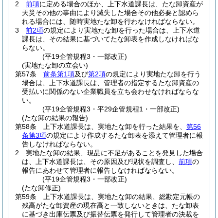
2
前項
に定める場合のほか、上下水道課長は、たな卸資産が
天災その他の事由により滅失した場合その他必要と認めら
れる場合には、随時実地たな卸を行わなければならない。
3
前2項
の規定により実地たな卸を行った場合は、上下水道
課長は、その結果に基づいてたな卸表を作成しなければな
らない。
(平19企管規程3・一部改正)
(実地たな卸の立会い)
第57条
前条第1項
及び
第2項
の規定により実地たな卸を行う
場合は、上下水道課長は、管理者の指定するたな卸資産の
受払いに関係のない企業職員を立ち会わせなければならな
い。
(平19企管規程3・平29企管規程1・一部改正)
(たな卸の結果の報告)
第58条
上下水道課長は、実地たな卸を行った結果を、
第56
条第3項
の規定により作成するたな卸表を添えて管理者に報
告しなければならない。
2
実地たな卸の結果、現品に不足があることを発見した場合
は、上下水道課長は、その原因及び現状を調査し、
前項
の
報告にあわせて管理者に報告しなければならない。
(平19企管規程3・一部改正)
(たな卸修正)
第59条
上下水道課長は、実地たな卸の結果、総勘定元帳の
残高がたな卸資産の現在高と一致しないときは、たな卸表
に基づき出庫伝票及び振替伝票を発行して管理者の決裁を