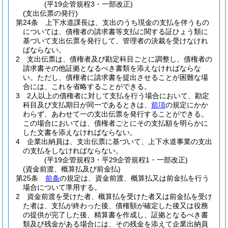
(平19企管規程3・一部改正)
(支出伝票の発行)
第24条
上下水道課長は、支出のうち現金の支払を伴うもの
については、債権者の請求書等支払に関する証ひょう類に
基づいて支出伝票を発行して、管理者の決裁を受けなけれ
ばならない。
2
支出伝票は、債権者及び勘定科目ごとに調整し、債権者の
請求書その他証拠となるべき書類を添えなければならな
い。
ただし、債権者に請求書を提出させることが困難な場
合には、これを省略することができる。
3
2人以上の債権者に対して支払を行う場合において、勘定
科目及び支払期日が同一であるときは、
前項
の規定にかか
わらず、あわせて一の支出伝票を発行することができる。
この場合においては、債権者ごとにその支払額を明らかに
した文書を添えなければならない。
4
企業出納員は、支出伝票に基づいて、上下水道事業の支出
の支払をしなければならない。
(平19企管規程3・平29企管規程1・一部改正)
(資金前渡、概算払及び前金払)
第25条
前条
の規定は、資金前渡、概算払又は前金払を行う
場合について準用する。
2
資金前渡を受けた者、概算払を受けた者又は前金払を受け
た者は、支払が終わった後、債権額が確定した後又は役務
の提供が完了した後、精算書を作成し、証拠となるべき書
類及び残金がある場合には、その残金を添えて企業出納員