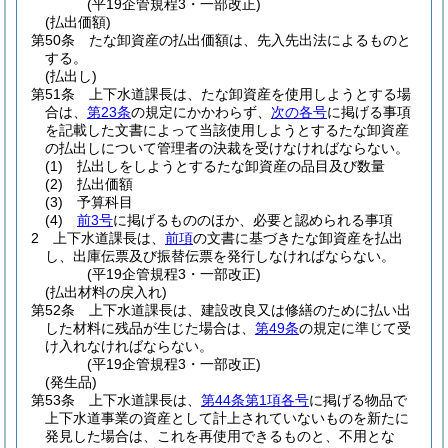
(平19企管規程3・一部改正)
(払出価額)
第50条
たな卸資産の払出価額は、先入先出法によるものと
する。
(払出し)
第51条
上下水道課長は、たな卸資産を使用しようとする場
合は、
第23条
の規定にかかわらず、
次の各号
に掲げる事項
を記載した文書によって当該使用しようとするたな卸資産
の払出しについて管理者の決裁を受けなければならない。
(1)
払出しをしようとするたな卸資産の品目及び数量
(2)
払出価額
(3)
予算科目
(4)
前3号
に掲げるもののほか、必要と認められる事項
2
上下水道課長は、
前項
の文書に基づきたな卸資産を払出
し、出庫伝票及び振替伝票を発行しなければならない。
(平19企管規程3・一部改正)
(払出材料の戻入れ)
第52条
上下水道課長は、建設改良又は修繕のために払い出
した材料に残品が生じた場合は、
第49条
の規定に準じて受
け入れなければならない。
(平19企管規程3・一部改正)
(発生品)
第53条
上下水道課長は、
第44条第1項各号
に掲げる物品で
上下水道事業の資産として計上されていないものを新たに
発見した場合は、これを再使用できるものと、不用とな