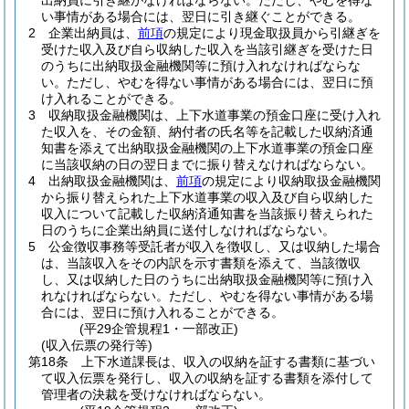
出納員に引き継がなければならない。
ただし、やむを得な
い事情がある場合には、翌日に引き継ぐことができる。
2
企業出納員は、
前項
の規定により現金取扱員から引継ぎを
受けた収入及び自ら収納した収入を当該引継ぎを受けた日
のうちに出納取扱金融機関等に預け入れなければならな
い。
ただし、やむを得ない事情がある場合には、翌日に預
け入れることができる。
3
収納取扱金融機関は、上下水道事業の預金口座に受け入れ
た収入を、その金額、納付者の氏名等を記載した収納済通
知書を添えて出納取扱金融機関の上下水道事業の預金口座
に当該収納の日の翌日までに振り替えなければならない。
4
出納取扱金融機関は、
前項
の規定により収納取扱金融機関
から振り替えられた上下水道事業の収入及び自ら収納した
収入について記載した収納済通知書を当該振り替えられた
日のうちに企業出納員に送付しなければならない。
5
公金徴収事務等受託者が収入を徴収し、又は収納した場合
は、当該収入をその内訳を示す書類を添えて、当該徴収
し、又は収納した日のうちに出納取扱金融機関等に預け入
れなければならない。
ただし、やむを得ない事情がある場
合には、翌日に預け入れることができる。
(平29企管規程1・一部改正)
(収入伝票の発行等)
第18条
上下水道課長は、収入の収納を証する書類に基づい
て収入伝票を発行し、収入の収納を証する書類を添付して
管理者の決裁を受けなければならない。