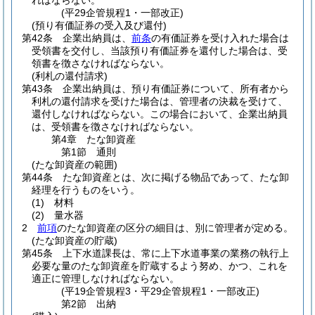
ればならない。
(平29企管規程1・一部改正)
(預り有価証券の受入及び還付)
第42条
企業出納員は、
前条
の有価証券を受け入れた場合は
受領書を交付し、当該預り有価証券を還付した場合は、受
領書を徴さなければならない。
(利札の還付請求)
第43条
企業出納員は、預り有価証券について、所有者から
利札の還付請求を受けた場合は、管理者の決裁を受けて、
還付しなければならない。
この場合において、企業出納員
は、受領書を徴さなければならない。
第4章
たな卸資産
第1節
通則
(たな卸資産の範囲)
第44条
たな卸資産とは、次に掲げる物品であって、たな卸
経理を行うものをいう。
(1)
材料
(2)
量水器
2
前項
のたな卸資産の区分の細目は、別に管理者が定める。
(たな卸資産の貯蔵)
第45条
上下水道課長は、常に上下水道事業の業務の執行上
必要な量のたな卸資産を貯蔵するよう努め、かつ、これを
適正に管理しなければならない。
(平19企管規程3・平29企管規程1・一部改正)
第2節
出納