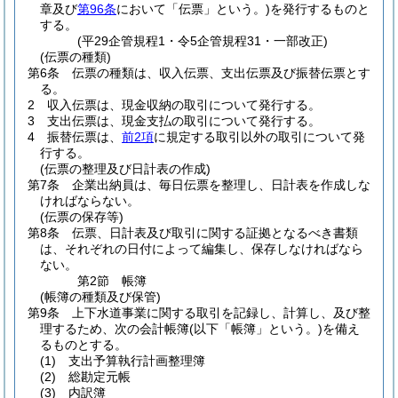
章及び
第96条
において「伝票」という。)
を発行するものと
する。
(平29企管規程1・令5企管規程31・一部改正)
(伝票の種類)
第6条
伝票の種類は、収入伝票、支出伝票及び振替伝票とす
る。
2
収入伝票は、現金収納の取引について発行する。
3
支出伝票は、現金支払の取引について発行する。
4
振替伝票は、
前2項
に規定する取引以外の取引について発
行する。
(伝票の整理及び日計表の作成)
第7条
企業出納員は、毎日伝票を整理し、日計表を作成しな
ければならない。
(伝票の保存等)
第8条
伝票、日計表及び取引に関する証拠となるべき書類
は、それぞれの日付によって編集し、保存しなければなら
ない。
第2節
帳簿
(帳簿の種類及び保管)
第9条
上下水道事業に関する取引を記録し、計算し、及び整
理するため、次の会計帳簿
(以下「帳簿」という。)
を備え
るものとする。
(1)
支出予算執行計画整理簿
(2)
総勘定元帳
(3)
内訳簿