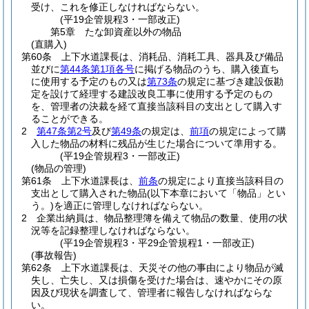
受け、これを修正しなければならない。
(平19企管規程3・一部改正)
第5章
たな卸資産以外の物品
(直購入)
第60条
上下水道課長は、消耗品、消耗工具、器具及び備品
並びに
第44条第1項各号
に掲げる物品のうち、購入後直ち
に使用する予定のもの又は
第73条
の規定に基づき建設仮勘
定を設けて経理する建設改良工事に使用する予定のもの
を、管理者の決裁を経て直接当該科目の支出として購入す
ることができる。
2
第47条第2号
及び
第49条
の規定は、
前項
の規定によって購
入した物品の材料に残品が生じた場合について準用する。
(平19企管規程3・一部改正)
(物品の管理)
第61条
上下水道課長は、
前条
の規定により直接当該科目の
支出として購入された物品
(以下本章において「物品」とい
う。)
を適正に管理しなければならない。
2
企業出納員は、物品整理簿を備えて物品の数量、使用の状
況等を記録整理しなければならない。
(平19企管規程3・平29企管規程1・一部改正)
(事故報告)
第62条
上下水道課長は、天災その他の事由により物品が滅
失し、亡失し、又は損傷を受けた場合は、速やかにその原
因及び現状を調査して、管理者に報告しなければならな
い。