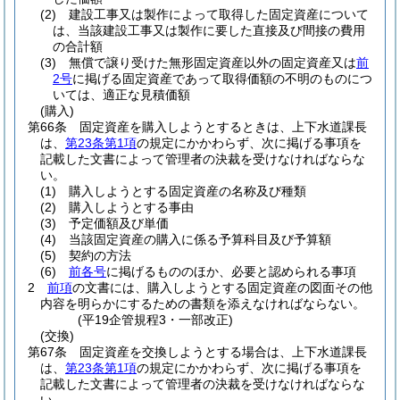
(2)
建設工事又は製作によって取得した固定資産について
は、当該建設工事又は製作に要した直接及び間接の費用
の合計額
(3)
無償で譲り受けた無形固定資産以外の固定資産又は
前
2号
に掲げる固定資産であって取得価額の不明のものにつ
いては、適正な見積価額
(購入)
第66条
固定資産を購入しようとするときは、上下水道課長
は、
第23条第1項
の規定にかかわらず、次に掲げる事項を
記載した文書によって管理者の決裁を受けなければならな
い。
(1)
購入しようとする固定資産の名称及び種類
(2)
購入しようとする事由
(3)
予定価額及び単価
(4)
当該固定資産の購入に係る予算科目及び予算額
(5)
契約の方法
(6)
前各号
に掲げるもののほか、必要と認められる事項
2
前項
の文書には、購入しようとする固定資産の図面その他
内容を明らかにするための書類を添えなければならない。
(平19企管規程3・一部改正)
(交換)
第67条
固定資産を交換しようとする場合は、上下水道課長
は、
第23条第1項
の規定にかかわらず、次に掲げる事項を
記載した文書によって管理者の決裁を受けなければならな