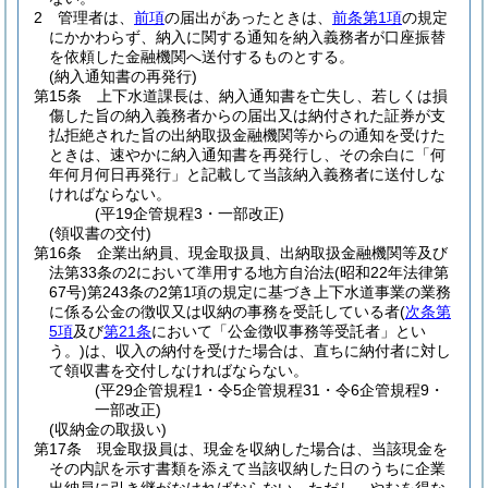
2
管理者は、
前項
の届出があったときは、
前条第1項
の規定
にかかわらず、納入に関する通知を納入義務者が口座振替
を依頼した金融機関へ送付するものとする。
(納入通知書の再発行)
第15条
上下水道課長は、納入通知書を亡失し、若しくは損
傷した旨の納入義務者からの届出又は納付された証券が支
払拒絶された旨の出納取扱金融機関等からの通知を受けた
ときは、速やかに納入通知書を再発行し、その余白に「何
年何月何日再発行」と記載して当該納入義務者に送付しな
ければならない。
(平19企管規程3・一部改正)
(領収書の交付)
第16条
企業出納員、現金取扱員、出納取扱金融機関等及び
法第33条の2において準用する地方自治法
(昭和22年法律第
67号)
第243条の2第1項の規定に基づき上下水道事業の業務
に係る公金の徴収又は収納の事務を受託している者
(
次条第
5項
及び
第21条
において「公金徴収事務等受託者」とい
う。)
は、収入の納付を受けた場合は、直ちに納付者に対し
て領収書を交付しなければならない。
(平29企管規程1・令5企管規程31・令6企管規程9・
一部改正)
(収納金の取扱い)
第17条
現金取扱員は、現金を収納した場合は、当該現金を
その内訳を示す書類を添えて当該収納した日のうちに企業