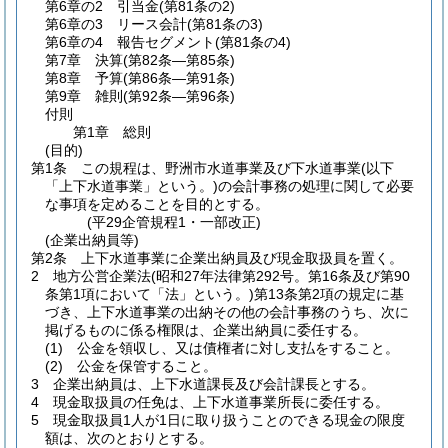
第6章の2
引当金
(第81条の2)
第6章の3
リース会計
(第81条の3)
第6章の4
報告セグメント
(第81条の4)
第7章
決算
(第82条―第85条)
第8章
予算
(第86条―第91条)
第9章
雑則
(第92条―第96条)
付則
第1章
総則
(目的)
第1条
この規程は、野洲市水道事業及び下水道事業
(以下
「上下水道事業」という。)
の会計事務の処理に関して必要
な事項を定めることを目的とする。
(平29企管規程1・一部改正)
(企業出納員等)
第2条
上下水道事業に企業出納員及び現金取扱員を置く。
2
地方公営企業法
(昭和27年法律第292号。第16条及び第90
条第1項において「法」という。)
第13条第2項の規定に基
づき、上下水道事業の出納その他の会計事務のうち、次に
掲げるものに係る権限は、企業出納員に委任する。
(1)
公金を領収し、又は債権者に対し支払をすること。
(2)
公金を保管すること。
3
企業出納員は、上下水道課長及び会計課長とする。
4
現金取扱員の任免は、上下水道事業所長に委任する。
5
現金取扱員1人が1日に取り扱うことのできる現金の限度
額は、次のとおりとする。