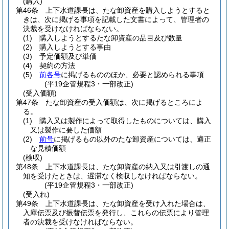
(購入)
第46条
上下水道課長は、たな卸資産を購入しようとすると
きは、次に掲げる事項を記載した文書によって、管理者の
決裁を受けなければならない。
(1)
購入しようとするたな卸資産の品目及び数量
(2)
購入しようとする事由
(3)
予定価額及び単価
(4)
契約の方法
(5)
前各号
に掲げるもののほか、必要と認められる事項
(平19企管規程3・一部改正)
(受入価額)
第47条
たな卸資産の受入価額は、次に掲げるところによ
る。
(1)
購入又は製作によって取得したものについては、購入
又は製作に要した価額
(2)
前号
に掲げるもの以外のたな卸資産については、適正
な見積価額
(検収)
第48条
上下水道課長は、たな卸資産の納入又は引渡しの通
知を受けたときは、遅滞なく検収しなければならない。
(平19企管規程3・一部改正)
(受入れ)
第49条
上下水道課長は、たな卸資産を受け入れた場合は、
入庫伝票及び振替伝票を発行し、これらの伝票により管理
者の決裁を受けなければならない。