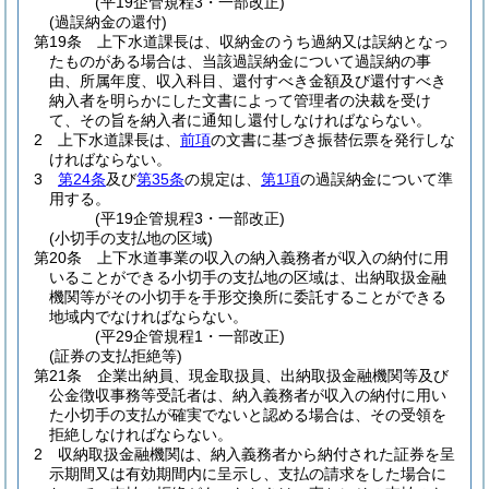
(平19企管規程3・一部改正)
(過誤納金の還付)
第19条
上下水道課長は、収納金のうち過納又は誤納となっ
たものがある場合は、当該過誤納金について過誤納の事
由、所属年度、収入科目、還付すべき金額及び還付すべき
納入者を明らかにした文書によって管理者の決裁を受け
て、その旨を納入者に通知し還付しなければならない。
2
上下水道課長は、
前項
の文書に基づき振替伝票を発行しな
ければならない。
3
第24条
及び
第35条
の規定は、
第1項
の過誤納金について準
用する。
(平19企管規程3・一部改正)
(小切手の支払地の区域)
第20条
上下水道事業の収入の納入義務者が収入の納付に用
いることができる小切手の支払地の区域は、出納取扱金融
機関等がその小切手を手形交換所に委託することができる
地域内でなければならない。
(平29企管規程1・一部改正)
(証券の支払拒絶等)
第21条
企業出納員、現金取扱員、出納取扱金融機関等及び
公金徴収事務等受託者は、納入義務者が収入の納付に用い
た小切手の支払が確実でないと認める場合は、その受領を
拒絶しなければならない。
2
収納取扱金融機関は、納入義務者から納付された証券を呈
示期間又は有効期間内に呈示し、支払の請求をした場合に