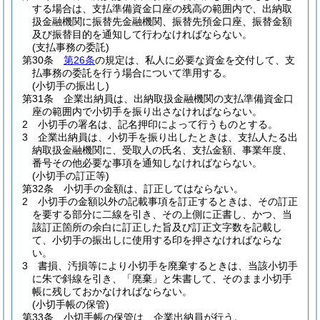
する場合は、支払準備資金口座の残高の範囲内で、出納取
扱金融機関に振替先金融機関、振替先預金口座、振替金額
及び振替目的を通知して行わなければならない。
(支払事務の委託)
第30条
第26条
の規定は、私人に必要な資金を交付して、支
払事務の委託を行う場合について準用する。
(小切手の振出し)
第31条
企業出納員は、出納取扱金融機関の支払準備資金口
座の範囲内で小切手を振り出さなければならない。
2
小切手の署名は、記名押印によって行うものとする。
3
企業出納員は、小切手を振り出したときは、支払人たる出
納取扱金融機関に、受取人の氏名、支払金額、事業年度、
番号その他必要な事項を通知しなければならない。
(小切手の訂正等)
第32条
小切手の金額は、訂正してはならない。
2
小切手の金額以外の記載事項を訂正するときは、その訂正
を要する部分に二線を引き、その上側に正書し、かつ、当
該訂正箇所の余白に訂正した旨及び訂正文字数を記載し
て、小切手の振出しに使用する印を押さなければならな
い。
3
書損、汚損等により小切手を廃棄するときは、当該小切手
に朱で斜線を引き、「廃棄」と朱書して、そのまま小切手
帳に残しておかなければならない。
(小切手帳の保管)
第33条
小切手帳の保管は、企業出納員が行う。