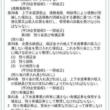
(平29企管規程1・一部改正)
(債務免除等)
第38条
上下水道課長は、債務免除、時効等により債務が消
滅した場合は、当該債務の消滅を証する書類に基づいて振
替伝票又は収入伝票を発行し、管理者の決裁を受けなけれ
ばならない。
(平19企管規程3・一部改正)
第3節
預り金及び有価証券
(預り金)
第39条
企業出納員は、保証金その他上下水道事業の収入に
属しない現金を受け入れた場合は、これを預り金として次
に掲げる区分により整理しなければならない。
(1)
預り保証金
(2)
預り諸税
(3)
その他預り金
(平29企管規程1・一部改正)
(預り金の受入れ及び払出し)
第40条
預り金の受入れ及び払出しは、上下水道事業の収入
の収納及び支出の支払の例により行わなければならない。
(平29企管規程1・一部改正)
(預り有価証券)
第41条
上下水道事業の所有に属さない有価証券を保管する
場合は、預り有価証券として整理しなければならない。
2
預り有価証券は、安全かつ確実な方法によって保管しなけ