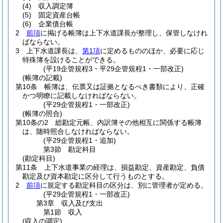
(4)
収入調定簿
(5)
固定資産台帳
(6)
企業債台帳
2
前項
に掲げる帳簿は上下水道課長が整理し、保管しなけれ
ばならない。
3
上下水道課長は、
第1項
に定めるもののほか、必要に応じ
特殊簿を設けることができる。
(平19企管規程3・平29企管規程1・一部改正)
(帳簿の記載)
第10条
帳簿は、伝票又は証拠となるべき書類により、正確
かつ明瞭に記載しなければならない。
(平29企管規程1・一部改正)
(帳簿の照合)
第10条の2
総勘定元帳、内訳簿その他相互に関係する帳簿
は、随時照合しなければならない。
(平29企管規程1・追加)
第3節
勘定科目
(勘定科目)
第11条
上下水道事業の経理は、損益勘定、資産勘定、負債
勘定及び資本勘定に区分して行うものとする。
2
前項
に規定する勘定科目の区分は、別に管理者が定める。
(平29企管規程1・一部改正)
第3章
収入及び支出
第1節
収入
(収入の調定)