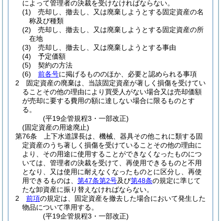
によって管理者の決裁を受けなければならない。
(1)
売却し、撤去し、又は廃棄しようとする固定資産の名
称及び種類
(2)
売却し、撤去し、又は廃棄しようとする固定資産の所
在地
(3)
売却し、撤去し、又は廃棄しようとする事由
(4)
予定価額
(5)
契約の方法
(6)
前各号
に掲げるもののほか、必要と認められる事項
2
固定資産の廃棄は、当該固定資産が著しく損傷を受けてい
ることその他の理由により買受人がない場合又は売却価額
が売却に要する費用の額に達しない場合に限るものとす
る。
(平19企管規程3・一部改正)
(固定資産の用途廃止)
第76条
上下水道課長は、機械、器具その他これに類する固
定資産のうち著しく損傷を受けていることその他の理由に
より、その用途に使用することができなくなったものにつ
いては、管理者の決裁を受けて、再使用できるものと不用
となり、又は使用に耐えなくなったものとに区分し、再使
用できるものは、
第47条第2号
及び
第48条
の規定に準じて
たな卸資産に振り替えなければならない。
2
前項
の規定は、固定資産を撤去した場合において発生した
物品について準用する。
(平19企管規程3・一部改正)