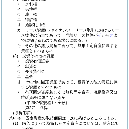
ア
水利権
イ
借地権
ウ
地上権
エ
特許権
オ
施設利用権
カ
リース資産
(ファイナンス・リース取引におけるリー
ス物件の借主であって、当該リース物件が
イ
から
オ
ま
でに掲げるものである場合に限る。)
キ
その他の無形資産であって、無形固定資産に属する
資産とすべきもの
(3)
投資その他の資産
ア
投資有価証券
イ
出資金
ウ
長期貸付金
エ
基金
オ
その他の固定資産であって、投資その他の資産に属
する資産とすべきもの
カ
有形固定資産若しくは無形固定資産、流動資産又は
繰延資産に属さない資産
(平29企管規程1・全改)
第2節
取得
(取得価額)
第65条
固定資産の取得価額は、次に掲げるところによる。
(1)
購入によって取得した固定資産については、購入に要
した価額