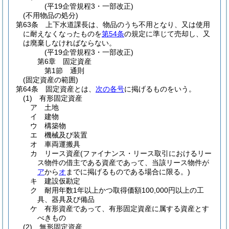
(平19企管規程3・一部改正)
(不用物品の処分)
第63条
上下水道課長は、物品のうち不用となり、又は使用
に耐えなくなったものを
第54条
の規定に準じて売却し、又
は廃棄しなければならない。
(平19企管規程3・一部改正)
第6章
固定資産
第1節
通則
(固定資産の範囲)
第64条
固定資産とは、
次の各号
に掲げるものをいう。
(1)
有形固定資産
ア
土地
イ
建物
ウ
構築物
エ
機械及び装置
オ
車両運搬具
カ
リース資産
(ファイナンス・リース取引におけるリー
ス物件の借主である資産であって、当該リース物件が
ア
から
オ
までに掲げるものである場合に限る。)
キ
建設仮勘定
ク
耐用年数1年以上かつ取得価額100,000円以上の工
具、器具及び備品
ケ
有形資産であって、有形固定資産に属する資産とす
べきもの
(2)
無形固定資産