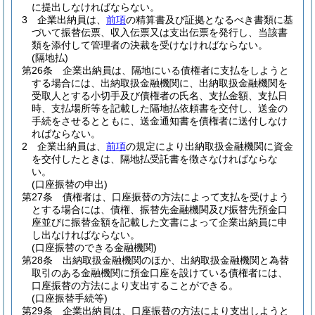
に提出しなければならない。
3
企業出納員は、
前項
の精算書及び証拠となるべき書類に基
づいて振替伝票、収入伝票又は支出伝票を発行し、当該書
類を添付して管理者の決裁を受けなければならない。
(隔地払)
第26条
企業出納員は、隔地にいる債権者に支払をしようと
する場合には、出納取扱金融機関に、出納取扱金融機関を
受取人とする小切手及び債権者の氏名、支払金額、支払日
時、支払場所等を記載した隔地払依頼書を交付し、送金の
手続をさせるとともに、送金通知書を債権者に送付しなけ
ればならない。
2
企業出納員は、
前項
の規定により出納取扱金融機関に資金
を交付したときは、隔地払受託書を徴さなければならな
い。
(口座振替の申出)
第27条
債権者は、口座振替の方法によって支払を受けよう
とする場合には、債権、振替先金融機関及び振替先預金口
座並びに振替金額を記載した文書によって企業出納員に申
し出なければならない。
(口座振替のできる金融機関)
第28条
出納取扱金融機関のほか、出納取扱金融機関と為替
取引のある金融機関に預金口座を設けている債権者には、
口座振替の方法により支出することができる。
(口座振替手続等)
第29条
企業出納員は、口座振替の方法により支出しようと