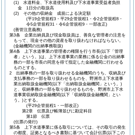
(1)
水道料金、下水道使用料及び下水道事業受益者負担
金 1日分の取扱高
(2)
その他の収納金 成規による決定額
(平19企管規程3・平29企管規程1・令2企管規程8・
令5企管規程31・令6企管規程9・一部改正)
(善管注意義務)
第3条
企業出納員及び現金取扱員は、善良な管理者の注意を
もって、現金その他の資産を取り扱わなければならない。
(金融機関の出納事務取扱)
第4条
上下水道事業の管理者の権限を行う市長
(以下「管理
者」という。)
は、上下水道事業の業務に係る公金の出納事
務の一部を市長の同意を得て指定した金融機関に行わせる
ものとする。
2
出納事務の一部を取り扱わせる金融機関のうち、収納及び
支払事務の一部を取り扱わせるものを、野洲市上下水道事
業出納取扱金融機関
(以下「出納取扱金融機関」という。)
と、収納事務の一部を取り扱わせるものを、野洲市上下水
道事業収納取扱金融機関
(以下「収納取扱金融機関」とい
う。)
とする。
(平29企管規程1・一部改正)
第2章
伝票及び帳簿並びに勘定科目
第1節
伝票
(伝票の発行)
第5条
上下水道事業に係る取引については、その取引の発生
の都度、証拠となるべき書類に基づいて会計伝票
(以下この