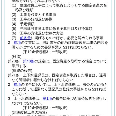
決裁を受けなければならない。
(1)
建設改良工事によって取得しようとする固定資産の名
称及び種類
(2)
工事を必要とする事由
(3)
工事の始期及び終期
(4)
予定価額
(5)
当該建設改良工事に係る予算科目及び予算額
(6)
工事の方法及び契約の方法
(7)
前各号
に掲げるもののほか、必要と認められる事項
2
前項
の文書には、設計書その他当該建設改良工事の内容を
明らかにするための書類を添えなければならない。
(平19企管規程3・一部改正)
(検収)
第70条
第48条
の規定は、固定資産を取得する場合について
準用する。
(取得の報告)
第71条
上下水道課長は、固定資産を取得した場合は、遅滞
なく管理者に報告しなければならない。
2
前項
の場合においては、上下水道課長は、法令の定めると
ころに従って遅滞なく登記又は登録の手続をとらなければ
ならない。
3
上下水道課長は、
第1項
の報告に基づき振替伝票を発行し
なければならない。
(平19企管規程3・一部改正)
(建設改良工事の精算)