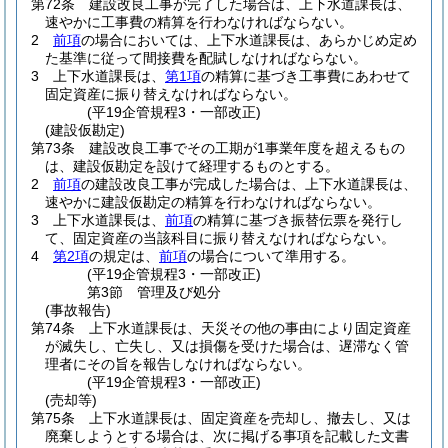
第72条
建設改良工事が完了した場合は、上下水道課長は、
速やかに工事費の精算を行わなければならない。
2
前項
の場合においては、上下水道課長は、あらかじめ定め
た基準に従って間接費を配賦しなければならない。
3
上下水道課長は、
第1項
の精算に基づき工事費にあわせて
固定資産に振り替えなければならない。
(平19企管規程3・一部改正)
(建設仮勘定)
第73条
建設改良工事でその工期が1事業年度を超えるもの
は、建設仮勘定を設けて経理するものとする。
2
前項
の建設改良工事が完成した場合は、上下水道課長は、
速やかに建設仮勘定の精算を行わなければならない。
3
上下水道課長は、
前項
の精算に基づき振替伝票を発行し
て、固定資産の当該科目に振り替えなければならない。
4
第2項
の規定は、
前項
の場合について準用する。
(平19企管規程3・一部改正)
第3節
管理及び処分
(事故報告)
第74条
上下水道課長は、天災その他の事由により固定資産
が滅失し、亡失し、又は損傷を受けた場合は、遅滞なく管
理者にその旨を報告しなければならない。
(平19企管規程3・一部改正)
(売却等)
第75条
上下水道課長は、固定資産を売却し、撤去し、又は
廃棄しようとする場合は、次に掲げる事項を記載した文書