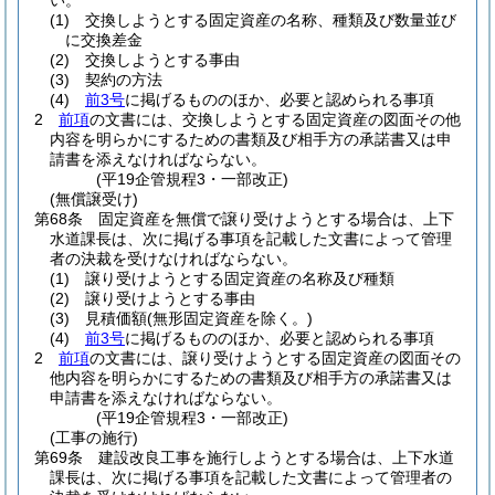
い。
(1)
交換しようとする固定資産の名称、種類及び数量並び
に交換差金
(2)
交換しようとする事由
(3)
契約の方法
(4)
前3号
に掲げるもののほか、必要と認められる事項
2
前項
の文書には、交換しようとする固定資産の図面その他
内容を明らかにするための書類及び相手方の承諾書又は申
請書を添えなければならない。
(平19企管規程3・一部改正)
(無償譲受け)
第68条
固定資産を無償で譲り受けようとする場合は、上下
水道課長は、次に掲げる事項を記載した文書によって管理
者の決裁を受けなければならない。
(1)
譲り受けようとする固定資産の名称及び種類
(2)
譲り受けようとする事由
(3)
見積価額
(無形固定資産を除く。)
(4)
前3号
に掲げるもののほか、必要と認められる事項
2
前項
の文書には、譲り受けようとする固定資産の図面その
他内容を明らかにするための書類及び相手方の承諾書又は
申請書を添えなければならない。
(平19企管規程3・一部改正)
(工事の施行)
第69条
建設改良工事を施行しようとする場合は、上下水道
課長は、次に掲げる事項を記載した文書によって管理者の