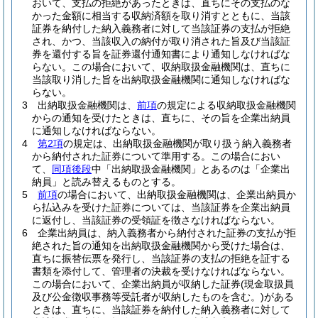
おいて、支払の拒絶があったときは、直ちにその支払のな
かった金額に相当する収納済額を取り消すとともに、当該
証券を納付した納入義務者に対して当該証券の支払が拒絶
され、かつ、当該収入の納付が取り消された旨及び当該証
券を還付する旨を証券還付通知書により通知しなければな
らない。
この場合において、収納取扱金融機関は、直ちに
当該取り消した旨を出納取扱金融機関に通知しなければな
らない。
3
出納取扱金融機関は、
前項
の規定による収納取扱金融機関
からの通知を受けたときは、直ちに、その旨を企業出納員
に通知しなければならない。
4
第2項
の規定は、出納取扱金融機関が取り扱う納入義務者
から納付された証券について準用する。
この場合におい
て、
同項後段
中「出納取扱金融機関」とあるのは「企業出
納員」と読み替えるものとする。
5
前項
の場合において、出納取扱金融機関は、企業出納員か
ら払込みを受けた証券については、当該証券を企業出納員
に返付し、当該証券の受領証を徴さなければならない。
6
企業出納員は、納入義務者から納付された証券の支払が拒
絶された旨の通知を出納取扱金融機関から受けた場合は、
直ちに振替伝票を発行し、当該証券の支払の拒絶を証する
書類を添付して、管理者の決裁を受けなければならない。
この場合において、企業出納員が収納した証券
(現金取扱員
及び公金徴収事務等受託者が収納したものを含む。)
がある
ときは、直ちに、当該証券を納付した納入義務者に対して