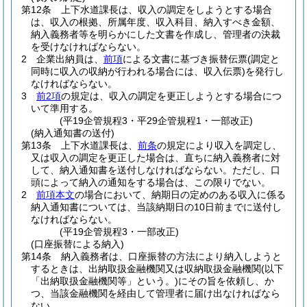
第12条
上下水道課長は、収入の調定をしようとする場合
は、収入の根拠、所属年度、収入科目、納入すべき金額、
納入義務者等を明らかにした文書を作成し、管理者の決裁
を受けなければならない。
2
企業出納員は、
前項
による文書に基づき振替伝票
(調定と
同時に収入の収納が行われる場合には、収入伝票)
を発行し
なければならない。
3
前2項
の規定は、収入の調定を更正しようとする場合につ
いて準用する。
(平19企管規程3・平29企管規程1・一部改正)
(納入通知書の送付)
第13条
上下水道課長は、
前条
の規定により収入を調定し、
又は収入の調定を更正した場合は、直ちに納入義務者に対
して、納入通知書を送付しなければならない。
ただし、口
頭によって納入の通知をする場合は、この限りでない。
2
前項本文
の場合において、納期日の定めのある収入に係る
納入通知書については、当該納期日の10日前までに送付し
なければならない。
(平19企管規程3・一部改正)
(口座振替による納入)
第14条
納入義務者は、口座振替の方法により納入しようと
するときは、出納取扱金融機関又は収納取扱金融機関
(以下
「出納取扱金融機関等」という。)
にその旨を依頼し、か
つ、当該金融機関を経由して管理者に届け出なければなら
ない。