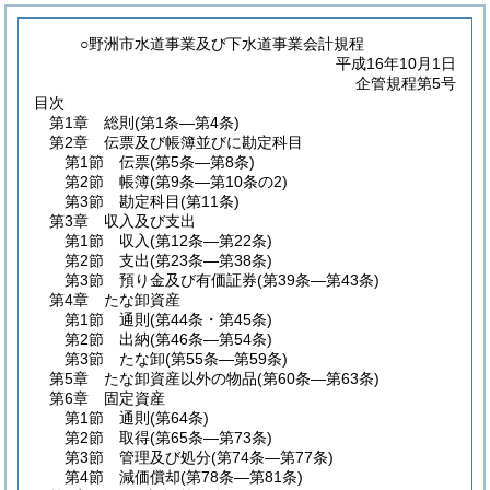
○野洲市水道事業及び下水道事業会計規程
平成16年10月1日
企管規程第5号
目次
第1章
総則
(第1条―第4条)
第2章
伝票及び帳簿並びに勘定科目
第1節
伝票
(第5条―第8条)
第2節
帳簿
(第9条―第10条の2)
第3節
勘定科目
(第11条)
第3章
収入及び支出
第1節
収入
(第12条―第22条)
第2節
支出
(第23条―第38条)
第3節
預り金及び有価証券
(第39条―第43条)
第4章
たな卸資産
第1節
通則
(第44条・第45条)
第2節
出納
(第46条―第54条)
第3節
たな卸
(第55条―第59条)
第5章
たな卸資産以外の物品
(第60条―第63条)
第6章
固定資産
第1節
通則
(第64条)
第2節
取得
(第65条―第73条)
第3節
管理及び処分
(第74条―第77条)
第4節
減価償却
(第78条―第81条)