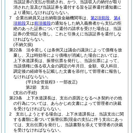
当該証券の支払が拒絶され、かつ、当該収入の納付が取り
消された旨及び当該証券を還付する旨を証券還付通知書に
より通知しなければならない。
7
企業出納員又は出納取扱金融機関等は、
第2項前段
、
第4
項前段
又は
前項後段
の通知をした納入義務者から支払の拒
絶のあった証券について還付の請求を受けた場合は、当該
証券の受領証を徴し、これと引換えに当該証券を還付しな
ければならない。
(不納欠損)
第22条
法令若しくは条例又は議会の議決によって債権を放
棄し、又は時効等により債権が消滅した場合においては、
上下水道課長は、振替伝票を発行し、当該伝票によって、
当該債権に係る収入金の調定の年月日、金額、収入科目、
調定後の経緯等を記載した文書を添付して管理者に報告し
なければならない。
(平19企管規程3・一部改正)
第2節
支出
(支出の手続)
第23条
上下水道課長は、支出の原因となるべき契約その他
の行為については、あらかじめ文書によって管理者の決裁
を受けなければならない。
2
支出しようとする場合は、上下水道課長は、当該支出に関
する書類に基づいて振替伝票
(現金の支払に伴う支出にあっ
ては、支出伝票)
を発行し、当該書類を添えて管理者の決裁
を受けなければならない。