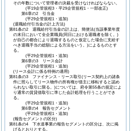
その年数について管理者の決裁を受けなければならない。
(平19企管規程3・平29企管規程1・一部改正)
第6章の2
引当金
(平29企管規程1・追加)
(退職給付引当金の計上方法)
第81条の2
退職給付引当金の計上は、簡便法
(当該事業年度
の末日において全企業職員
(同日における退職者を除く。)
が自己の都合により退職するものと仮定した場合に支給す
べき退職手当の総額による方法をいう。)
によるものとす
る。
(平29企管規程1・追加)
第6章の3
リース会計
(平29企管規程1・追加)
(リース会計に係る特例の適用)
第81条の3
ファイナンス・リース取引
(リース契約上の諸条
件に照らしてリース物件の所有権が借主に移転すると認め
られない取引に限る。)
については、府令第55条の規定によ
り通常の賃貸借取引に準じた会計処理を行うことができ
る。
(平29企管規程1・追加)
第6章の4
報告セグメント
(平29企管規程1・追加)
(報告セグメントの区分)
第81条の4
下水道事業の報告セグメントの区分は、次に掲
げるとおりとする。