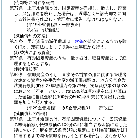
(売却等に関する報告)
第77条
上下水道課長は、固定資産を売却し、撤去し、廃棄
し、又は用途を廃止した場合は、遅滞なく当該売却等に関
する報告書を作成して管理者に報告しなければならない。
(平19企管規程3・一部改正)
第4節
減価償却
(減価償却の方法)
第78条
固定資産の減価償却は、
次条
の規定によるものを除
くほか、定額法によって取得の翌年度から行う。
(取替法による資産)
第79条
有形固定資産のうち、量水器は、取替資産として経
理するものとする。
(特別償却率)
第80条
償却資産のうち、直接その営業の用に供する管理者
が定める資産の各事業年度の減価償却額は、地方公営企業
法施行規則
(昭和27年総理府令第73号。次条及び第81条の3
において「府令」という。)
第15条第1項の規定により算出
した金額に当該金額に100分の50の率を乗じて算出した金
額を加えた額とする。
(平29企管規程1・令5企管規程31・一部改正)
(減価償却の特例)
第81条
上下水道課長は、有形固定資産について、当該資産
の帳簿価額が帳簿原価の100分の5に相当する金額に達した
後において、府令第15条第3項の規定により帳簿価額が1円
に達するまで減価償却を行おうとする場合は、あらかじめ