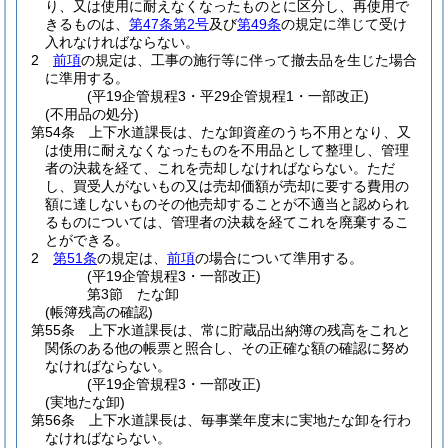
り、又は使用に耐えなくなったものとに区分し、再使用で
きるものは、
第47条第2号
及び
第49条
の規定に準じて受け
入れなければならない。
2
前項
の規定は、工事の施行等に伴って撤去品を生じた場合
に準用する。
(平19企管規程3・平29企管規程1・一部改正)
(不用品の処分)
第54条
上下水道課長は、たな卸資産のうち不用となり、又
は使用に耐えなくなったものを不用品として整理し、管理
者の決裁を経て、これを売却しなければならない。
ただ
し、買受人がないもの又は売却価額が売却に要する費用の
額に達しないものその他売却することが不適当と認められ
るものについては、管理者の決裁を経てこれを廃棄するこ
とができる。
2
第51条
の規定は、
前項
の場合について準用する。
(平19企管規程3・一部改正)
第3節
たな卸
(帳簿残高の確認)
第55条
上下水道課長は、常に貯蔵品出納簿の残高をこれと
関係のある他の帳票と照合し、その正確な額の確認に努め
なければならない。
(平19企管規程3・一部改正)
(実地たな卸)
第56条
上下水道課長は、毎事業年度末に実地たな卸を行わ
なければならない。