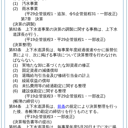
(1)
汚水事業
(2)
雨水事業
(平29企管規程1・追加、令5企管規程31・一部改正)
第7章
決算
(決算の調製)
第82条
上下水道事業の決算の調製に関する事務は、上下水
道課長が行う。
(平19企管規程3・平29企管規程1・一部改正)
(決算整理)
第83条
上下水道課長は、毎事業年度経過後速やかに振替伝
票により、次に掲げる事項について決算整理を行わなけれ
ばならない。
(1)
実地たな卸に基づくたな卸資産の修正
(2)
固定資産の減価償却
(3)
退職給与引当金及び修繕引当金の計上
(4)
繰延収益の償却
(5)
未払費用等の経過勘定に関する整理
(6)
建設仮勘定に関する整理
(平19企管規程3・平29企管規程1・一部改正)
(帳簿の締切り)
第84条
上下水道課長は、
前条
の規定により決算整理を行っ
た後、各帳簿の勘定の締切りを行うものとする。
(平19企管規程3・一部改正)
(決算報告書等の提出)
第85条
上下水道課長は、毎事業年度5月20日までに次に掲