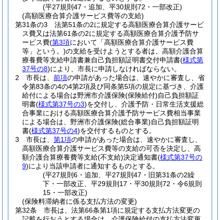
(平27規則47・追加、平30規則72・一部改正)
(高額医療合算介護サービス費等の支給)
第31条の3
法第51条の2に規定する高額医療合算介護サービ
ス費又は法第61条の2に規定する高額医療合算介護予防サ
ービス費
(
第3項
において「高額医療合算介護サービス費
等」という。)
の支給を受けようとする者は、高額介護合算
療養費等支給申請書兼自己負担額証明書交付申請書
(
様式第
37号の8
)
により、市長に申請しなければならない。
2
市長は、
前項
の申請があった場合は、速やかに審査し、省
令第83条の4の4第2項及び同条第5項の規定に基づき、介護
給付による場合は野洲市介護保険
(保険給付)
自己負担額証
明書
(
様式第37号の3
)
を交付し、介護予防・日常生活支援総
合事業における高額医療合算介護予防サービス費相当事業
による場合は、野洲市介護保険
(総合事業)
自己負担額証明
書
(
様式第37号の4
)
を交付するものとする。
3
市長は、
第1項
の申請があった場合は、速やかに審査し、
高額医療合算介護サービス費等の支給の可否を決定し、高
額介護合算療養費等支給
(不支給)
決定通知書
(
様式第37号の
9
)
により当該申請者に通知するものとする。
(平27規則6・追加、平27規則47・旧第31条の2繰
下・一部改正、平29規則17・平30規則72・令6規則
15・一部改正)
(保険料滞納者に係る支払方法の変更)
第32条
市長は、法第66条第1項に規定する支払方法変更の
記載を行おうとする場合は、介護保険給付の支払方法変更