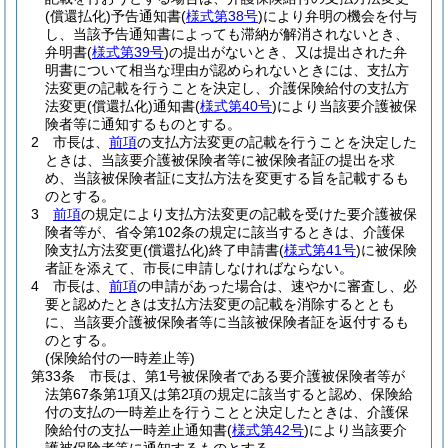
(償還払化)
予告通知書
(
様式第38号
)
により弁明の機会を付与
し、当該予告通知書によっても滞納が解消されないとき、
弁明書
(
様式第39号
)
の提出がないとき、又は提出された弁
明書について相当な理由が認められないときには、支払方
法変更の記載を行うことを決定し、介護保険給付の支払方
法変更
(償還払化)
通知書
(
様式第40号
)
により当該要介護被保
険者等に通知するものとする。
2
市長は、
前項
の支払方法変更の記載を行うことを決定した
ときは、当該要介護被保険者等に被保険者証の提出を求
め、当該被保険者証に支払方法を変更する旨を記載するも
のとする。
3
前項
の規定により支払方法変更の記載を受けた要介護被保
険者等が、省令第102条の規定に該当するときは、介護保
険支払方法変更
(償還払化)
終了申請書
(
様式第41号
)
に被保険
者証を添えて、市長に申請しなければならない。
4
市長は、
前項
の申請があった場合は、速やかに審査し、必
要と認めたときは支払方法変更の記載を消除するととも
に、当該要介護被保険者等に当該被保険者証を返付するも
のとする。
(保険給付の一時差止等)
第33条
市長は、第1号被保険者である要介護被保険者等が
法第67条第1項又は第2項の規定に該当すると認め、保険給
付の支払の一時差止を行うことと決定したときは、介護保
険給付の支払一時差止通知書
(
様式第42号
)
により当該要介