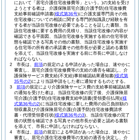
において「居宅介護住宅改修費等」という。)
の支給を受け
ようとする者は、介護保険居宅介護
(介護予防)
住宅改修費
支給事前確認申請書
(
様式第36号
)
に介護支援専門員その他
住宅改修についての相談に関する専門的知識及び経験を有
する者が当該住宅改修が必要であることを証した書類、当
該住宅改修に要する費用の見積り、当該住宅改修の内容が
確認できる平面図、当該住宅改修を実施する前の住宅等状
態を確認できる写真その他の書類、当該住宅改修を実施す
る住宅等の所有者の承諾書その他市長が必要と認める書類
を添えて、当該住宅改修を実施する前に市長に申請しなけ
ればならない。
2
市長は、
前項
の規定のよる申請があった場合は、速やかに
審査し、居宅介護住宅改修費等の支給の適否を確認し、介
護保険サービス費支給
(不支給)
事前確認結果通知書
(
様式第
35号の2
)
により当該申請をした者に通知するものとする。
3
前項
の規定により介護保険サービス費の支給事前確認結果
の通知を受けた者は、当該住宅改修の完了後、介護保険居
宅介護
(介護予防)
住宅改修費支給申請書
(受領委任払用)
(
様
式第36号の2
)
に当該住宅改修に要した費用の自己負担額の
領収書及び介護保険居宅介護
(介護予防)
住宅改修費請求
書・代理受領委任状
(
様式第36号の3
)
、当該住宅改修の完了
後の状態を確認できる写真その他市長が必要と認める書類
を添えて、市長に申請しなければならない。
4
市長は、
前項
の規定による申請があった場合は、速やかに
審査し、居宅介護住宅改修費等の支給の適否を決定し、介