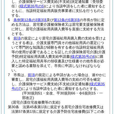
し、介護保険サービス費支給
(不支給)
決定通知書〔受領委
任〕
(
様式第35号の5
)
により当該申請をした者に通知すると
ともに、当該特定福祉用具販売事業者に支払を行うものと
する。
5
条例第12条の3第3項
及び
第12条の5第3項
の市長が別に定
める方法は、居宅要介護被保険者又は居宅要支援被保険者
に対し、居宅介護福祉用具購入費等を直接に支給する方法
とする。
6
前項
の規定により居宅介護福祉用具購入費の支給を受けよ
うとする者は、介護支援専門員その他福祉用具の選定につ
いて専門的な知識及び経験を有する者が当該特定福祉用具
等の使用が必要であることを証した介護保険居宅介護
(介護
予防)
特定福祉用具購入費支給申請書
(
様式第35号の6
)
に購
入した特定福祉用具等の領収書及び仕様書その他市長が必
要と認める書類を添えて、市長に申請しなければならな
い。
7
市長は、
前項
の規定による申請があった場合は、速やかに
審査し、居宅介護福祉用具購入費等の支給の可否を確定
し、介護保険サービス費支給
(不支給)
決定通知書
(
様式第35
号の7
)
により当該申請をした者に通知するものとする。
(平30規則51・全改、平30規則66・令6規則15・一
部改正)
(居宅介護住宅改修費等の支給)
第30条
法第45条第1項に規定する居宅介護住宅改修費又は
法第57条第1項に規定する介護予防住宅改修費
(以下この条