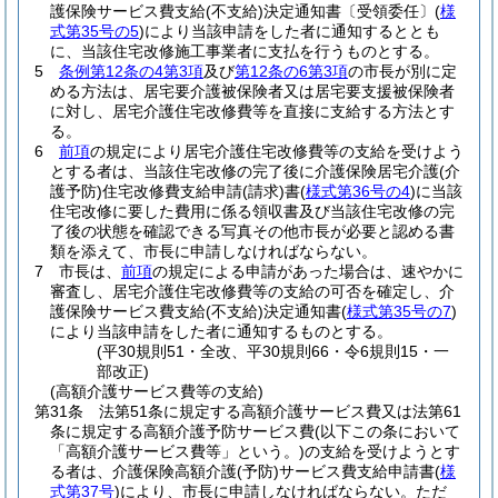
護保険サービス費支給
(不支給)
決定通知書〔受領委任〕
(
様
式第35号の5
)
により当該申請をした者に通知するととも
に、当該住宅改修施工事業者に支払を行うものとする。
5
条例第12条の4第3項
及び
第12条の6第3項
の市長が別に定
める方法は、居宅要介護被保険者又は居宅要支援被保険者
に対し、居宅介護住宅改修費等を直接に支給する方法とす
る。
6
前項
の規定により居宅介護住宅改修費等の支給を受けよう
とする者は、当該住宅改修の完了後に介護保険居宅介護
(介
護予防)
住宅改修費支給申請
(請求)
書
(
様式第36号の4
)
に当該
住宅改修に要した費用に係る領収書及び当該住宅改修の完
了後の状態を確認できる写真その他市長が必要と認める書
類を添えて、市長に申請しなければならない。
7
市長は、
前項
の規定による申請があった場合は、速やかに
審査し、居宅介護住宅改修費等の支給の可否を確定し、介
護保険サービス費支給
(不支給)
決定通知書
(
様式第35号の7
)
により当該申請をした者に通知するものとする。
(平30規則51・全改、平30規則66・令6規則15・一
部改正)
(高額介護サービス費等の支給)
第31条
法第51条に規定する高額介護サービス費又は法第61
条に規定する高額介護予防サービス費
(以下この条において
「高額介護サービス費等」という。)
の支給を受けようとす
る者は、介護保険高額介護
(予防)
サービス費支給申請書
(
様
式第37号
)
により、市長に申請しなければならない。
ただ