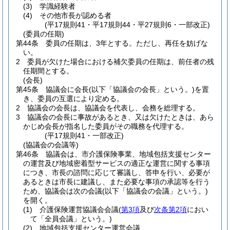
(3)
学識経験者
(4)
その他市長が認める者
(平17規則41・平17規則44・平27規則6・一部改正)
(委員の任期)
第44条
委員の任期は、3年とする。
ただし、再任を妨げな
い。
2
委員が欠けた場合における補欠委員の任期は、前任者の残
任期間とする。
(会長)
第45条
協議会に会長
(以下「協議会の会長」という。)
を置
き、委員の互選により定める。
2
協議会の会長は、協議会を代表し、会務を総理する。
3
協議会の会長に事故があるとき、又は欠けたときは、あら
かじめ会長が指名した委員がその職務を代理する。
(平17規則41・一部改正)
(協議会の会議等)
第46条
協議会は、市介護保険事業、地域包括支援センター
の運営及び地域密着型サービスの適正な運営に関する事項
につき、市長の諮問に応じて審議し、答申を行い、必要が
あるときは市長に建議し、また必要な事項の承認等を行う
ため、協議会は次の会議
(以下「協議会の会議」という。)
を開く。
(1)
介護保険運営協議会会議
(
第3項
及び
次条第2項
におい
て「全員会議」という。)
(2)
地域包括支援センター運営会議