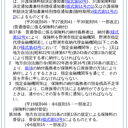
は、介護保険料額決定通知書
(
様式第50号
)
、介護保険料額
決定通知書兼特別徴収通知書
(
様式第51号の1
)
又は介護保険
料額決定通知書兼特別徴収通知書
(随時期用)
(
様式第51号の
2
)
によるものとする。
(平20規則45・平27規則41・平30規則55・一部改正)
(普通徴収に係る保険料の納付)
第37条
普通徴収に係る保険料の納付義務者は、納付書
(
様式
第52号
)
により、保険料を野洲市指定金融機関、野洲市指定
代理金融機関若しくは野洲市収納代理金融機関
(以下この条
及び
様式第43号
において「指定金融機関等」という。)
又は
地方自治法
(昭和22年法律第67号)
第243条の2第1項の規定
により指定する者に納付しなければならない。
2
地方自治法施行令
(昭和22年政令第16号)
第155条の規定に
より、
前項
の納付義務者が保険料を口座振替の方法により
納付しようとするときは、指定金融機関等を通じて、その
旨を市長に申し出なければならない。
3
指定金融機関等は、保険料の納付義務者の預金残高不足等
の理由により、口座振替の方法による納付ができなかった
ときは、速やかにその旨を市長に通知しなければならな
い。
(平19規則46・令6規則15・一部改正)
(保険料の納付督促)
第38条
地方自治法第231条の3第1項の規定による保険料の
督促は、督促状
(
様式第53号
)
によるものとする。
(令6規則15・一部改正)