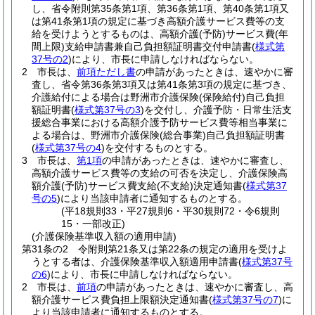
し、省令附則第35条第1項、第36条第1項、第40条第1項又
は第41条第1項の規定に基づき高額介護サービス費等の支
給を受けようとするものは、高額介護
(予防)
サービス費
(年
間上限)
支給申請書兼自己負担額証明書交付申請書
(
様式第
37号の2
)
により、市長に申請しなければならない。
2
市長は、
前項ただし書
の申請があったときは、速やかに審
査し、省令第36条第3項又は第41条第3項の規定に基づき、
介護給付による場合は野洲市介護保険
(保険給付)
自己負担
額証明書
(
様式第37号の3
)
を交付し、介護予防・日常生活支
援総合事業における高額介護予防サービス費等相当事業に
よる場合は、野洲市介護保険
(総合事業)
自己負担額証明書
(
様式第37号の4
)
を交付するものとする。
3
市長は、
第1項
の申請があったときは、速やかに審査し、
高額介護サービス費等の支給の可否を決定し、介護保険高
額介護
(予防)
サービス費支給
(不支給)
決定通知書
(
様式第37
号の5
)
により当該申請者に通知するものとする。
(平18規則33・平27規則6・平30規則72・令6規則
15・一部改正)
(介護保険基準収入額の適用申請)
第31条の2
令附則第21条又は第22条の規定の適用を受けよ
うとする者は、介護保険基準収入額適用申請書
(
様式第37号
の6
)
により、市長に申請しなければならない。
2
市長は、
前項
の申請があったときは、速やかに審査し、高
額介護サービス費負担上限額決定通知書
(
様式第37号の7
)
に
より当該申請者に通知するものとする。