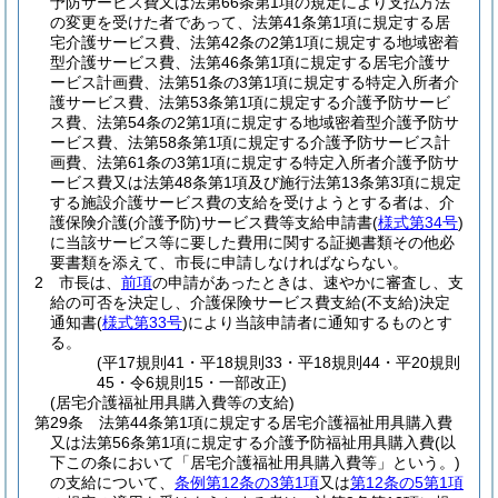
予防サービス費又は法第66条第1項の規定により支払方法
の変更を受けた者であって、法第41条第1項に規定する居
宅介護サービス費、法第42条の2第1項に規定する地域密着
型介護サービス費、法第46条第1項に規定する居宅介護サ
ービス計画費、法第51条の3第1項に規定する特定入所者介
護サービス費、法第53条第1項に規定する介護予防サービ
ス費、法第54条の2第1項に規定する地域密着型介護予防サ
ービス費、法第58条第1項に規定する介護予防サービス計
画費、法第61条の3第1項に規定する特定入所者介護予防サ
ービス費又は法第48条第1項及び施行法第13条第3項に規定
する施設介護サービス費の支給を受けようとする者は、介
護保険介護
(介護予防)
サービス費等支給申請書
(
様式第34号
)
に当該サービス等に要した費用に関する証拠書類その他必
要書類を添えて、市長に申請しなければならない。
2
市長は、
前項
の申請があったときは、速やかに審査し、支
給の可否を決定し、介護保険サービス費支給
(不支給)
決定
通知書
(
様式第33号
)
により当該申請者に通知するものとす
る。
(平17規則41・平18規則33・平18規則44・平20規則
45・令6規則15・一部改正)
(居宅介護福祉用具購入費等の支給)
第29条
法第44条第1項に規定する居宅介護福祉用具購入費
又は法第56条第1項に規定する介護予防福祉用具購入費
(以
下この条において「居宅介護福祉用具購入費等」という。)
の支給について、
条例第12条の3第1項
又は
第12条の5第1項