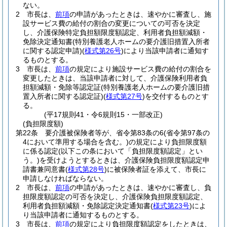
ない。
2
市長は、
前項
の申請があったときは、速やかに審査し、施
設サービス費の給付の割合の変更についての可否を決定
し、介護保険特定負担額限度額認定、利用者負担額減額・
免除決定通知書
(特別養護老人ホームの要介護旧措置入所者
に関する認定申請)
(
様式第26号
)
により当該申請者に通知す
るものとする。
3
市長は、
前項
の規定により施設サービス費の給付の割合を
変更したときは、当該申請者に対して、介護保険利用者負
担額減額・免除等認定証
(特別養護老人ホームの要介護旧措
置入所者に関する認定証)
(
様式第27号
)
を交付するものとす
る。
(平17規則41・令6規則15・一部改正)
(負担限度額)
第22条
要介護被保険者等が、省令第83条の6
(省令第97条の
4において準用する場合を含む。)
の規定により負担限度額
に係る認定
(以下この条において「負担限度額認定」とい
う。)
を受けようとするときは、介護保険負担限度額認定申
請書兼同意書
(
様式第28号
)
に被保険者証を添えて、市長に
申請しなければならない。
2
市長は、
前項
の申請があったときは、速やかに審査し、負
担限度額認定の可否を決定し、介護保険負担限度額認定、
利用者負担額減額・免除認定決定通知書
(
様式第23号
)
によ
り当該申請者に通知するものとする。
3
市長は、
前項
の規定により負担限度額認定をしたときは、