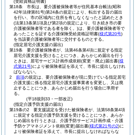
(受給資格証明書)
第18条
市長は、要介護被保険者等が住民基本台帳法
(昭和
42年法律第81号)
第24条の規定により、転出する旨の届出
を行い、市の区域内に住所を有しなくなったと認めたとき
(法第13条第1項及び第2項の規定により、引き続き市の要
介護被保険者等である者を除く。)
は、要介護被保険者等で
あったことを証する介護保険受給資格証明書
(
様式第20号
)
を当該要介護被保険者等に交付するものとする。
(指定居宅介護支援の届出)
第19条
要介護被保険者が、法第46条第4項に規定する指定
居宅介護支援を受けることにつき、あらかじめ届出を行う
ときは、居宅サービス計画作成依頼
(変更・廃止)
届出書
(
様
式第21号
)
により被保険者証を添えて、市長に提出しなけれ
ばならない。
2
前項
の規定は、要介護被保険者が現に受けている指定居宅
介護支援に係る指定居宅介護支援事業者を変更し、又は廃
止することにつき、あらかじめ届出を行う場合に準用す
る。
(平18規則33・一部改正)
(指定介護予防支援の届出)
第19条の2
要支援認定を受けた被保険者が、法第58条第4項
に規定する指定介護予防支援を受けることにつき、あらか
じめ届出を行うときは、介護予防サービス計画作成・介護
予防ケアマネジメント依頼
(変更)
届出書
(
様式第21号の2
)
に
より被保険者証を添えて、市長に提出しなければならな