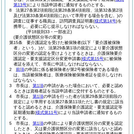
第13号
)
により当該申請者に通知するものとする。
8
法第27条第2項前段
(法第28条第4項前段、法第32条第2項
及び法第33条第4項前段において準用する場合を含む。)
の
調査に従事する職員は、訪問調査員証明書
(
様式第14号
)
を
携帯し、必要に応じ提示しなければならない。
(平18規則33・一部改正)
(要介護状態区分等の変更)
第15条
要介護認定を受けた被保険者
(以下「要介護被保険
者」という。)
が、法第29条第1項の規定により要介護状態
区分の変更の認定を受けようとするときは、介護保険要介
護認定・要支援認定区分変更申請書
(
様式第15号
)
に被保険
者証を添えて、市長に申請しなければならない。
2
前項
の申請に係る被保険者が第2号被保険者である場合
は、当該被保険者は、医療保険被保険者証を提示しなけれ
ばならない。
3
市長は、
第1項
の申請があった場合において、必要と認め
るときは資格者証を当該申請者に交付するものとする。
4
市長は、
第1項
の申請を行った者が法第29条第2項前段の
規定により準用する法第27条第11項ただし書の規定に該当
すると認めるときは、介護保険要介護認定・要支援認定等
延期通知書
(
様式第11号
)
により当該申請者に通知するもの
とする。
5
市長は、
第1項
の申請により要介護状態区分の変更を認定
したとき、又は要介護状態区分の変更に該当しないと認め