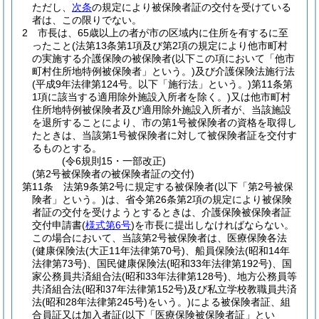
ただし、
次条
の規定により被保険者証の交付を受けている
者は、この限りでない。
2
市長は、65歳以上の者が市の区域内に住所を有するに至
ったこと
(法第13条第1項及び第2項の規定により他市町村
の実施する介護保険の被保険者
(以下この項において「他市
町村住所地特例被保険者」という。)
及び介護保険法施行法
(平成9年法律第124号。以下「施行法」という。)
第11条第
1項に該当する適用除外施設入所者を除く。)
又は他市町村
住所地特例被保険者及び適用除外施設入所者が、当該施設
を退所することにより、市の第1号被保険者の資格を取得し
たときは、当該第1号被保険者に対して被保険者証を交付す
るものとする。
(令6規則15・一部改正)
(第2号被保険者の被保険者証の交付)
第11条
法第9条第2号に規定する被保険者
(以下「第2号被保
険者」という。)
は、省令第26条第2項の規定により被保険
者証の交付を受けようとするときは、介護保険被保険者証
交付申請書
(
様式第6号
)
を市長に提出しなければならない。
この場合において、当該第2号被保険者は、医療保険各法
(健康保険法
(大正11年法律第70号)
、船員保険法
(昭和14年
法律第73号)
、国民健康保険法
(昭和33年法律第192号)
、国
家公務員共済組合法
(昭和33年法律第128号)
、地方公務員等
共済組合法
(昭和37年法律第152号)
及び私立学校教職員共済
法
(昭和28年法律第245号)
をいう。)
による被保険者証、組
合員証又は加入者証
(以下「医療保険被保険者証」とい