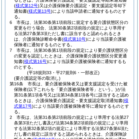
るときは、介護保険要介護認定・要支援認定等結果通知書
(
様式第12号
)
又は介護保険要介護認定・要支援認定等却下
通知書
(
様式第13号
)
により当該申請者に通知するものとす
る。
6
市長は、法第30条第1項前段に規定する要介護状態区分の
変更を行う場合、法第30条第2項前段の規定により準用す
る法第27条第3項ただし書に該当すると認められるとき
は、介護保険診断命令書
(
様式第10号
)
により当該要介護被
保険者に通知するものとする。
7
市長は、法第30条第1項前段の規定により要介護状態区分
の変更を認定したときは、介護保険要介護状態区分変更通
知書
(
様式第16号
)
により当該要介護被保険者に通知するも
のとする。
(平18規則33・平27規則6・一部改正)
(要介護認定等の取消し)
第16条
市長は、要介護被保険者又は要支援認定を受けた被
保険者
(以下これらを「要介護被保険者等」という。)
が法
第31条第1項各号又は法第34条第1項各号に該当すると認め
るときは、介護保険要介護認定・要支援認定取消通知書
(
様
式第17号
)
により当該要介護被保険者等に通知するものとす
る。
2
市長は、法第31条第2項前段の規定により準用する法第27
条第3項ただし書及び法第34条第2項前段の規定により準用
する法第32条第2項の規定により準用する法第27条第6項た
だし書の規定に該当すると認められるときは、介護保険診