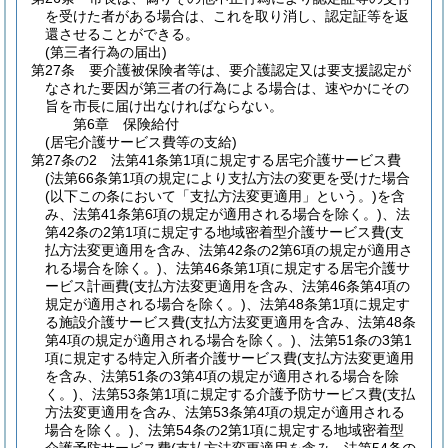
を受けた者がある場合は、これを取り消し、認定証等を返
還させることができる。
(第三者行為の届出)
第27条
要介護被保険者等は、要介護認定又は要支援認定が
なされた要因が第三者の行為による場合は、速やかにその
旨を市長に届け出なければならない。
第6章
保険給付
(居宅介護サービス費等の支給)
第27条の2
法第41条第1項に規定する居宅介護サービス費
(法第66条第1項の規定により支払方法の変更を受けた場合
(以下この条において「支払方法変更適用」という。)
を含
み、法第41条第6項の規定が適用される場合を除く。)
、法
第42条の2第1項に規定する地域密着型介護サービス費
(支
払方法変更適用を含み、法第42条の2第6項の規定が適用さ
れる場合を除く。)
、法第46条第1項に規定する居宅介護サ
ービス計画費
(支払方法変更適用を含み、法第46条第4項の
規定が適用される場合を除く。)
、法第48条第1項に規定す
る施設介護サービス費
(支払方法変更適用を含み、法第48条
第4項の規定が適用される場合を除く。)
、法第51条の3第1
項に規定する特定入所者介護サービス費
(支払方法変更適用
を含み、法第51条の3第4項の規定が適用される場合を除
く。)
、法第53条第1項に規定する介護予防サービス費
(支払
方法変更適用を含み、法第53条第4項の規定が適用される
場合を除く。)
、法第54条の2第1項に規定する地域密着型