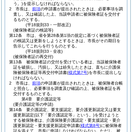
う。)
を提示しなければならない。
2
市長は、
前項
の申請書が提出されたときは、必要事項を調
査し、又は確認した上、当該申請者に被保険者証を交付す
るものとする。
(平18規則33・一部改正)
(被保険者証の検認等)
第12条
市は、省令第28条第1項の規定に基づく被保険者証
の検認又は更新をしようとするときは、市長がその期日を
告示してこれらを行うものとする。
(平18規則33・全改)
(被保険者証の再交付)
第13条
被保険者証の交付を受けている者は、当該被保険者
証を破損し、汚損し、又は紛失したときは、直ちに介護保
険被保険者証等再交付申請書
(
様式第7号
)
を市長に提出しな
ければならない。
2
市長は、
前項
の申請書が提出されたときは、被保険者台帳
と照合し、必要事項を調査及び確認の上、被保険者証を再
交付するものとする。
第4章
要介護認定等
(要介護認定等の申請)
第14条
要介護認定、要支援認定、要介護更新認定又は要支
援更新認定
(以下「要介護認定等」という。)
を受けようと
する被保険者は、介護保険要介護認定・要支援認定・要介
護更新認定・要支援更新認定申請書
(
様式第8号
)
に被保険者
証を添えて、市長に申請しなければならない。
ただし、被