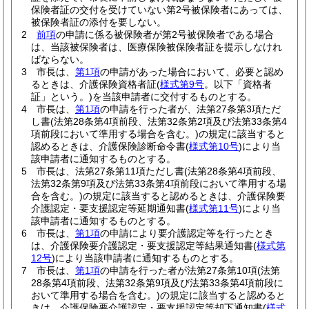
保険者証の交付を受けていない第2号被保険者にあっては、
被保険者証の添付を要しない。
2
前項
の申請に係る被保険者が第2号被保険者である場合
は、当該被保険者は、医療保険被保険者証を提示しなけれ
ばならない。
3
市長は、
第1項
の申請があった場合において、必要と認め
るときは、介護保険資格者証
(
様式第9号
。以下「資格者
証」という。)
を当該申請者に交付するものとする。
4
市長は、
第1項
の申請を行った者が、法第27条第3項ただ
し書
(法第28条第4項前段、法第32条第2項及び法第33条第4
項前段において準用する場合を含む。)
の規定に該当すると
認めるときは、介護保険診断命令書
(
様式第10号
)
により当
該申請者に通知するものとする。
5
市長は、法第27条第11項ただし書
(法第28条第4項前段、
法第32条第9項及び法第33条第4項前段において準用する場
合を含む。)
の規定に該当すると認めるときは、介護保険要
介護認定・要支援認定等延期通知書
(
様式第11号
)
により当
該申請者に通知するものとする。
6
市長は、
第1項
の申請により要介護認定等を行ったとき
は、介護保険要介護認定・要支援認定等結果通知書
(
様式第
12号
)
により当該申請者に通知するものとする。
7
市長は、
第1項
の申請を行った者が法第27条第10項
(法第
28条第4項前段、法第32条第9項及び法第33条第4項前段に
おいて準用する場合を含む。)
の規定に該当すると認めると
きは、介護保険要介護認定・要支援認定等却下通知書
(
様式