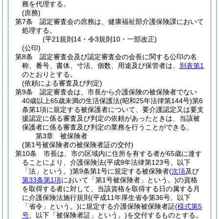
務を代理する。
(庶務)
第7条
認定審査会の庶務は、健康福祉部介護保険課において
処理する。
(平21規則14・令3規則10・一部改正)
(公印)
第8条
認定審査会及び認定審査会の会長に関する公印の名
称、番号、書体、寸法、個数、用途及び保管者は、
別表第1
のとおりとする。
(依頼による審査及び判定)
第9条
認定審査会は、市長から介護保険の被保険者でない
40歳以上65歳未満の生活保護法
(昭和25年法律第144号)
第6
条第1項に規定する被保護者について、要介護認定又は要支
援認定に係る審査及び判定の依頼があったときは、当該被
保護者に係る審査及び判定の業務を行うことができる。
第3章
被保険者
(第1号被保険者の被保険者証の交付)
第10条
市長は、市の区域内に住所を有する者が65歳に達す
ることにより、介護保険法
(平成9年法律第123号。以下
「法」という。)
第9条第1号に規定する被保険者
(
次項
及び
第33条第1項
において「第1号被保険者」という。)
の資格
を取得する者に対して、当該資格を取得する日の属する月
に介護保険法施行規則
(平成11年厚生省令第36号。以下
「省令」という。)
に規定する介護保険被保険者証
(
様式第5
号
。以下「被保険者証」という。)
を交付するものとする。