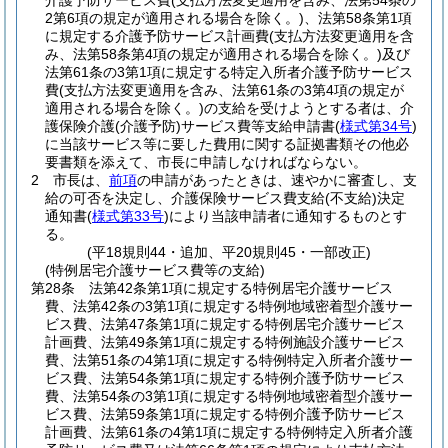
介護予防サービス費
(支払方法変更適用を含み、法第54条の
2第6項の規定が適用される場合を除く。)
、法第58条第1項
に規定する介護予防サービス計画費
(支払方法変更適用を含
み、法第58条第4項の規定が適用される場合を除く。)
及び
法第61条の3第1項に規定する特定入所者介護予防サービス
費
(支払方法変更適用を含み、法第61条の3第4項の規定が
適用される場合を除く。)
の支給を受けようとする者は、介
護保険介護
(介護予防)
サービス費等支給申請書
(
様式第34号
)
に当該サービス等に要した費用に関する証拠書類その他必
要書類を添えて、市長に申請しなければならない。
2
市長は、
前項
の申請があったときは、速やかに審査し、支
給の可否を決定し、介護保険サービス費支給
(不支給)
決定
通知書
(
様式第33号
)
により当該申請者に通知するものとす
る。
(平18規則44・追加、平20規則45・一部改正)
(特例居宅介護サービス費等の支給)
第28条
法第42条第1項に規定する特例居宅介護サービス
費、法第42条の3第1項に規定する特例地域密着型介護サー
ビス費、法第47条第1項に規定する特例居宅介護サービス
計画費、法第49条第1項に規定する特例施設介護サービス
費、法第51条の4第1項に規定する特例特定入所者介護サー
ビス費、法第54条第1項に規定する特例介護予防サービス
費、法第54条の3第1項に規定する特例地域密着型介護サー
ビス費、法第59条第1項に規定する特例介護予防サービス
計画費、法第61条の4第1項に規定する特例特定入所者介護