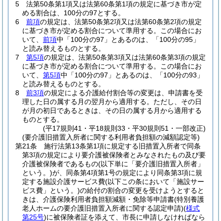
5
法第50条第1項又は法第60条第1項の規定に基づき市が定
める割合は、100分の97とする。
6
前項
の規定は、法第50条第2項又は法第60条第2項の規定
に基づき市が定める割合について準用する。
この場合にお
いて、
前項
中「100分の97」とあるのは、「100分の95」
と読み替えるものとする。
7
第5項
の規定は、法第50条第3項又は法第60条第3項の規定
に基づき市が定める割合について準用する。
この場合にお
いて、
第5項
中「100分の97」とあるのは、「100分の93」
と読み替えるものとする。
8
前3項
の規定による介護給付割合等の変更は、申請書を受
理した日の属する月の翌月から適用する。
ただし、その日
が月の初日であるときは、その日の属する月から適用する
ものとする。
(平17規則41・平18規則33・平30規則51・一部改正)
(要介護旧措置入所者に関する利用者負担額の減額認定等)
第21条
施行法第13条第1項に規定する旧措置入所者で同条
第3項の規定により要介護被保険者とみなされたもの及び要
介護被保険者であるもの
(以下単に「要介護旧措置入所者」
という。)
が、同条第4項第1号の規定により同条第3項に規
定する施設介護サービス費
(以下この条において「施設サー
ビス費」という。)
の給付の割合の変更を受けようとすると
きは、介護保険利用者負担額減額・免除等申請書
(特別養護
老人ホームの要介護旧措置入所者に関する認定申請)
(
様式
第25号
)
に被保険者証を添えて、市長に申請しなければなら