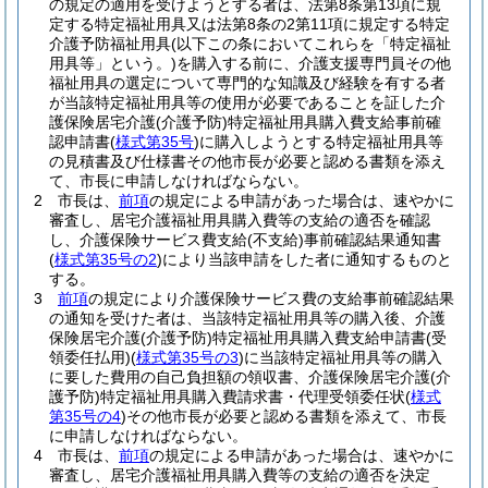
の規定の適用を受けようとする者は、法第8条第13項に規
定する特定福祉用具又は法第8条の2第11項に規定する特定
介護予防福祉用具
(以下この条においてこれらを「特定福祉
用具等」という。)
を購入する前に、介護支援専門員その他
福祉用具の選定について専門的な知識及び経験を有する者
が当該特定福祉用具等の使用が必要であることを証した介
護保険居宅介護
(介護予防)
特定福祉用具購入費支給事前確
認申請書
(
様式第35号
)
に購入しようとする特定福祉用具等
の見積書及び仕様書その他市長が必要と認める書類を添え
て、市長に申請しなければならない。
2
市長は、
前項
の規定による申請があった場合は、速やかに
審査し、居宅介護福祉用具購入費等の支給の適否を確認
し、介護保険サービス費支給
(不支給)
事前確認結果通知書
(
様式第35号の2
)
により当該申請をした者に通知するものと
する。
3
前項
の規定により介護保険サービス費の支給事前確認結果
の通知を受けた者は、当該特定福祉用具等の購入後、介護
保険居宅介護
(介護予防)
特定福祉用具購入費支給申請書
(受
領委任払用)
(
様式第35号の3
)
に当該特定福祉用具等の購入
に要した費用の自己負担額の領収書、介護保険居宅介護
(介
護予防)
特定福祉用具購入費請求書・代理受領委任状
(
様式
第35号の4
)
その他市長が必要と認める書類を添えて、市長
に申請しなければならない。
4
市長は、
前項
の規定による申請があった場合は、速やかに
審査し、居宅介護福祉用具購入費等の支給の適否を決定