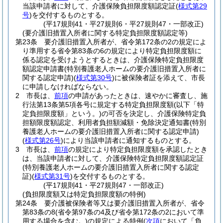
当該申請者に対して、介護保険負担限度額認定証
(
様式第29
号
)
を交付するものとする。
(平17規則41・平27規則6・平27規則47・一部改正)
(要介護旧措置入所者に関する特定負担限度額認定等)
第23条
要介護旧措置入所者が、省令第172条の2の規定によ
り準用する省令第83条の6の規定により特定負担限度額に
係る認定を受けようとするときは、介護保険特定負担限度
額認定申請書
(特別養護老人ホームの要介護旧措置入所者に
関する認定申請)
(
様式第30号
)
に被保険者証を添えて、市長
に申請しなければならない。
2
市長は、
前項
の申請があったときは、速やかに審査し、施
行法第13条第5項各号に規定する特定負担限度額
(以下「特
定負担限度額」という。)
の可否を決定し、介護保険特定負
担額限度額認定、利用者負担額減額・免除決定通知書
(特別
養護老人ホームの要介護旧措置入所者に関する認定申請)
(
様式第26号
)
により当該申請者に通知するものとする。
3
市長は、
前項
の規定により特定負担限度額を承認したとき
は、当該申請者に対して、介護保険特定負担限度額認定証
(特別養護老人ホームの要介護旧措置入所者に関する認定
証)
(
様式第31号
)
を交付するものとする。
(平17規則41・平27規則47・一部改正)
(負担限度額又は特定負担限度額の特例)
第24条
要介護被保険者等又は要介護旧措置入所者が、省令
第83条の8
(省令第97条の4及び省令第172条の2において準
用する場合を含む。)
の規定による特例
(
次項
において「負