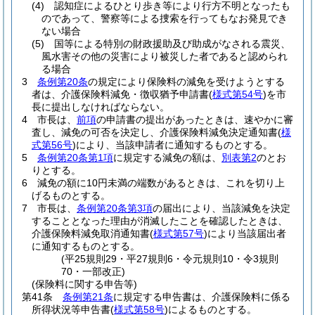
(4)
認知症によるひとり歩き等により行方不明となったも
のであって、警察等による捜索を行ってもなお発見でき
ない場合
(5)
国等による特別の財政援助及び助成がなされる震災、
風水害その他の災害により被災した者であると認められ
る場合
3
条例第20条
の規定により保険料の減免を受けようとする
者は、介護保険料減免・徴収猶予申請書
(
様式第54号
)
を市
長に提出しなければならない。
4
市長は、
前項
の申請書の提出があったときは、速やかに審
査し、減免の可否を決定し、介護保険料減免決定通知書
(
様
式第56号
)
により、当該申請者に通知するものとする。
5
条例第20条第1項
に規定する減免の額は、
別表第2
のとお
りとする。
6
減免の額に10円未満の端数があるときは、これを切り上
げるものとする。
7
市長は、
条例第20条第3項
の届出により、当該減免を決定
することとなった理由が消滅したことを確認したときは、
介護保険料減免取消通知書
(
様式第57号
)
により当該届出者
に通知するものとする。
(平25規則29・平27規則6・令元規則10・令3規則
70・一部改正)
(保険料に関する申告等)
第41条
条例第21条
に規定する申告書は、介護保険料に係る
所得状況等申告書
(
様式第58号
)
によるものとする。