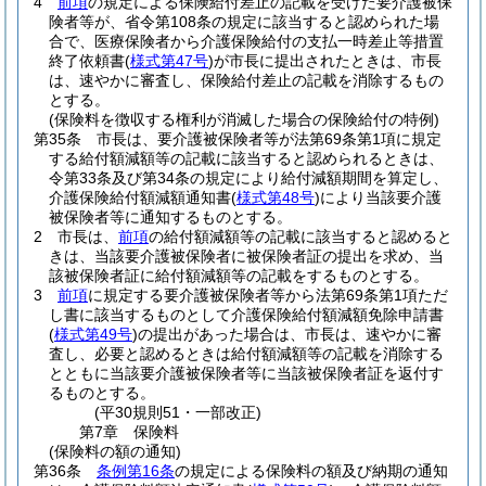
4
前項
の規定による保険給付差止の記載を受けた要介護被保
険者等が、省令第108条の規定に該当すると認められた場
合で、医療保険者から介護保険給付の支払一時差止等措置
終了依頼書
(
様式第47号
)
が市長に提出されたときは、市長
は、速やかに審査し、保険給付差止の記載を消除するもの
とする。
(保険料を徴収する権利が消滅した場合の保険給付の特例)
第35条
市長は、要介護被保険者等が法第69条第1項に規定
する給付額減額等の記載に該当すると認められるときは、
令第33条及び第34条の規定により給付減額期間を算定し、
介護保険給付額減額通知書
(
様式第48号
)
により当該要介護
被保険者等に通知するものとする。
2
市長は、
前項
の給付額減額等の記載に該当すると認めると
きは、当該要介護被保険者に被保険者証の提出を求め、当
該被保険者証に給付額減額等の記載をするものとする。
3
前項
に規定する要介護被保険者等から法第69条第1項ただ
し書に該当するものとして介護保険給付額減額免除申請書
(
様式第49号
)
の提出があった場合は、市長は、速やかに審
査し、必要と認めるときは給付額減額等の記載を消除する
とともに当該要介護被保険者等に当該被保険者証を返付す
るものとする。
(平30規則51・一部改正)
第7章
保険料
(保険料の額の通知)
第36条
条例第16条
の規定による保険料の額及び納期の通知