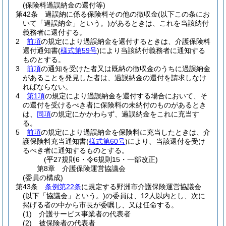
(保険料過誤納金の還付等)
第42条
過誤納に係る保険料その他の徴収金
(以下この条にお
いて「過誤納金」という。)
があるときは、これを当該納付
義務者に還付する。
2
前項
の規定により過誤納金を還付するときは、介護保険料
還付通知書
(
様式第59号
)
により当該納付義務者に通知する
ものとする。
3
前項
の通知を受けた者又は既納の徴収金のうちに過誤納金
があることを発見した者は、過誤納金の還付を請求しなけ
ればならない。
4
第1項
の規定により過誤納金を還付する場合において、そ
の還付を受けるべき者に保険料の未納付のものがあるとき
は、
同項
の規定にかかわらず、過誤納金をこれに充当す
る。
5
前項
の規定により過誤納金を保険料に充当したときは、介
護保険料充当通知書
(
様式第60号
)
により、当該還付を受け
るべき者に通知するものとする。
(平27規則6・令6規則15・一部改正)
第8章
介護保険運営協議会
(委員の構成)
第43条
条例第22条
に規定する野洲市介護保険運営協議会
(以下「協議会」という。)
の委員は、12人以内とし、次に
掲げる者の中から市長が委嘱し、又は任命する。
(1)
介護サービス事業者の代表者
(2)
被保険者の代表者