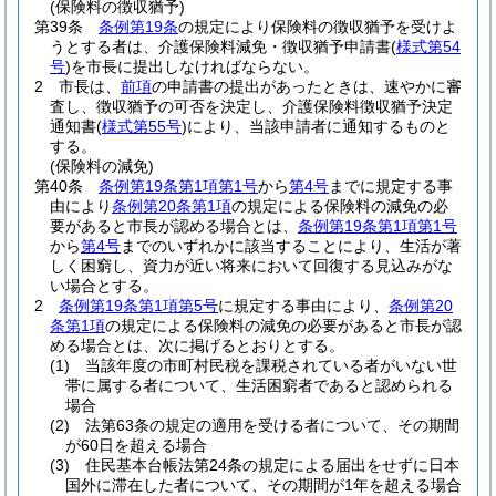
(保険料の徴収猶予)
第39条
条例第19条
の規定により保険料の徴収猶予を受けよ
うとする者は、介護保険料減免・徴収猶予申請書
(
様式第54
号
)
を市長に提出しなければならない。
2
市長は、
前項
の申請書の提出があったときは、速やかに審
査し、徴収猶予の可否を決定し、介護保険料徴収猶予決定
通知書
(
様式第55号
)
により、当該申請者に通知するものと
する。
(保険料の減免)
第40条
条例第19条第1項第1号
から
第4号
までに規定する事
由により
条例第20条第1項
の規定による保険料の減免の必
要があると市長が認める場合とは、
条例第19条第1項第1号
から
第4号
までのいずれかに該当することにより、生活が著
しく困窮し、資力が近い将来において回復する見込みがな
い場合とする。
2
条例第19条第1項第5号
に規定する事由により、
条例第20
条第1項
の規定による保険料の減免の必要があると市長が認
める場合とは、次に掲げるとおりとする。
(1)
当該年度の市町村民税を課税されている者がいない世
帯に属する者について、生活困窮者であると認められる
場合
(2)
法第63条の規定の適用を受ける者について、その期間
が60日を超える場合
(3)
住民基本台帳法第24条の規定による届出をせずに日本
国外に滞在した者について、その期間が1年を超える場合