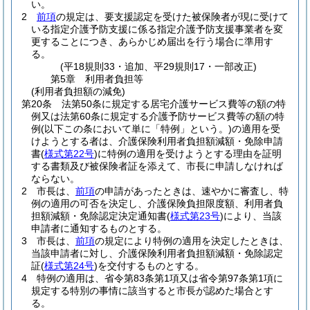
い。
2
前項
の規定は、要支援認定を受けた被保険者が現に受けて
いる指定介護予防支援に係る指定介護予防支援事業者を変
更することにつき、あらかじめ届出を行う場合に準用す
る。
(平18規則33・追加、平29規則17・一部改正)
第5章
利用者負担等
(利用者負担額の減免)
第20条
法第50条に規定する居宅介護サービス費等の額の特
例又は法第60条に規定する介護予防サービス費等の額の特
例
(以下この条において単に「特例」という。)
の適用を受
けようとする者は、介護保険利用者負担額減額・免除申請
書
(
様式第22号
)
に特例の適用を受けようとする理由を証明
する書類及び被保険者証を添えて、市長に申請しなければ
ならない。
2
市長は、
前項
の申請があったときは、速やかに審査し、特
例の適用の可否を決定し、介護保険負担限度額、利用者負
担額減額・免除認定決定通知書
(
様式第23号
)
により、当該
申請者に通知するものとする。
3
市長は、
前項
の規定により特例の適用を決定したときは、
当該申請者に対し、介護保険利用者負担額減額・免除認定
証
(
様式第24号
)
を交付するものとする。
4
特例の適用は、省令第83条第1項又は省令第97条第1項に
規定する特別の事情に該当すると市長が認めた場合とす
る。