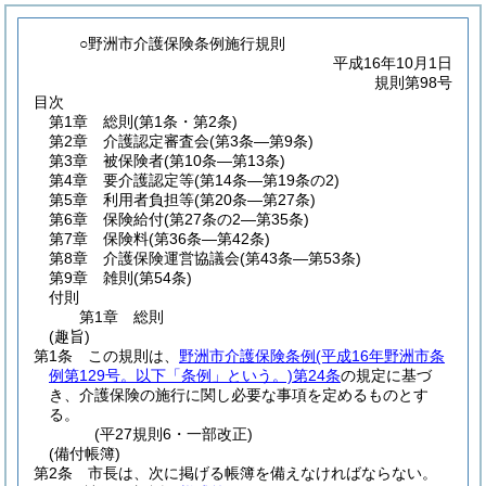
○野洲市介護保険条例施行規則
平成16年10月1日
規則第98号
目次
第1章
総則
(第1条・第2条)
第2章
介護認定審査会
(第3条―第9条)
第3章
被保険者
(第10条―第13条)
第4章
要介護認定等
(第14条―第19条の2)
第5章
利用者負担等
(第20条―第27条)
第6章
保険給付
(第27条の2―第35条)
第7章
保険料
(第36条―第42条)
第8章
介護保険運営協議会
(第43条―第53条)
第9章
雑則
(第54条)
付則
第1章
総則
(趣旨)
第1条
この規則は、
野洲市介護保険条例
(平成16年野洲市条
例第129号。以下「条例」という。)
第24条
の規定に基づ
き、介護保険の施行に関し必要な事項を定めるものとす
る。
(平27規則6・一部改正)
(備付帳簿)
第2条
市長は、次に掲げる帳簿を備えなければならない。