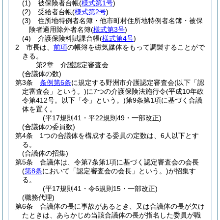
(1)
被保険者台帳
(
様式第1号
)
(2)
受給者台帳
(
様式第2号
)
(3)
住所地特例者名簿・他市町村住所地特例者名簿・被保
険者適用除外者名簿
(
様式第3号
)
(4)
介護保険料賦課台帳
(
様式第4号
)
2
市長は、
前項
の帳簿を磁気媒体をもって調製することがで
きる。
第2章
介護認定審査会
(合議体の数)
第3条
条例第6条
に規定する野洲市介護認定審査会
(以下「認
定審査会」という。)
に7つの介護保険法施行令
(平成10年政
令第412号。以下「令」という。)
第9条第1項に基づく合議
体を置く。
(平17規則41・平22規則49・一部改正)
(合議体の委員数)
第4条
1つの合議体を構成する委員の定数は、6人以下とす
る。
(合議体の招集)
第5条
合議体は、令第7条第1項に基づく認定審査会の会長
(
第8条
において「認定審査会の会長」という。)
が招集す
る。
(平17規則41・令6規則15・一部改正)
(職務代理)
第6条
合議体の長に事故があるとき、又は合議体の長が欠け
たときは、あらかじめ当該合議体の長が指名した委員が職