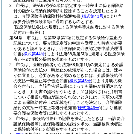
護被保険者等に通知するものとする。
2
市長は、法第67条第3項に規定する一時差止に係る保険給
付の額から滞納保険料額を控除することを決定したとき
は、介護保険滞納保険料控除通知書
(
様式第43号
)
により当
該要介護被保険者等に通知するものとする。
(医療保険法各法の規定による保険料等未納者に対する保険
給付の一時差止)
第34条
市長は、法第68条第1項に規定する保険給付差止の
記載について、要介護認定等の申請を受理した時点で必要
があると認めるときは、介護保険要介護認定等申請受理通
知書
(
様式第44号
)
により法第68条第5項に規定する医療保険
者からの情報の提供を求めるものとする。
2
市長は、医療保険者から法第68条第1項の規定による介護
保険給付の支払の一時差止の依頼があった場合には、速や
かに審査し、必要があると認めるときには、介護保険給付
の支払一時差止等予告通知書
(
様式第45号
)
により弁明の機
会を付与し、当該予告通知書によっても滞納が解消されな
いとき、弁明書の提出がないとき、又は提出された弁明書
について相当な理由が認められないときには、同項の規定
による保険給付差止の記載を行うことを決定し、介護保険
給付の支払一時差止等処分通知書
(
様式第46号
)
により当該
要介護被保険者等に通知するものとする。
3
市長は、保険給付差止の記載を決定したときは、当該要介
護被保険者等に被保険者証の提出を求め、当該被保険者証
に保険給付差止の記載をするものとする。