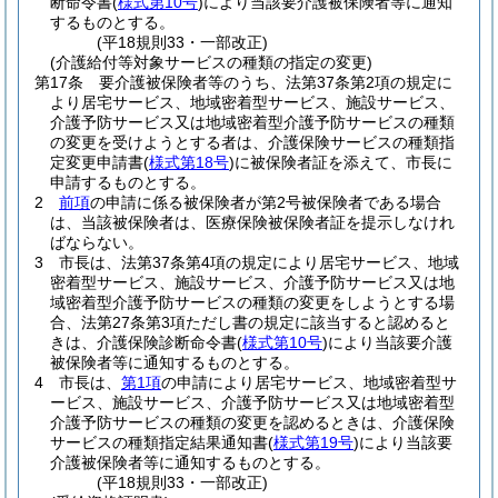
断命令書
(
様式第10号
)
により当該要介護被保険者等に通知
するものとする。
(平18規則33・一部改正)
(介護給付等対象サービスの種類の指定の変更)
第17条
要介護被保険者等のうち、法第37条第2項の規定に
より居宅サービス、地域密着型サービス、施設サービス、
介護予防サービス又は地域密着型介護予防サービスの種類
の変更を受けようとする者は、介護保険サービスの種類指
定変更申請書
(
様式第18号
)
に被保険者証を添えて、市長に
申請するものとする。
2
前項
の申請に係る被保険者が第2号被保険者である場合
は、当該被保険者は、医療保険被保険者証を提示しなけれ
ばならない。
3
市長は、法第37条第4項の規定により居宅サービス、地域
密着型サービス、施設サービス、介護予防サービス又は地
域密着型介護予防サービスの種類の変更をしようとする場
合、法第27条第3項ただし書の規定に該当すると認めると
きは、介護保険診断命令書
(
様式第10号
)
により当該要介護
被保険者等に通知するものとする。
4
市長は、
第1項
の申請により居宅サービス、地域密着型サ
ービス、施設サービス、介護予防サービス又は地域密着型
介護予防サービスの種類の変更を認めるときは、介護保険
サービスの種類指定結果通知書
(
様式第19号
)
により当該要
介護被保険者等に通知するものとする。
(平18規則33・一部改正)