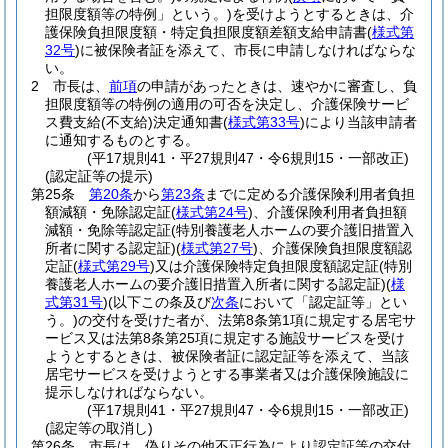
担限度額等の特例」という。)
を受けようとするときは、介
護保険負担限度額・特定負担限度額差額支給申請書
(
様式第
32号
)
に被保険者証を添えて、市長に申請しなければならな
い。
2
市長は、
前項
の申請があったときは、速やかに審査し、負
担限度額等の特例の適用の可否を決定し、介護保険サービ
ス費支給
(不支給)
決定通知書
(
様式第33号
)
により当該申請者
に通知するものとする。
(平17規則41・平27規則47・令6規則15・一部改正)
(認定証等の提示)
第25条
第20条
から
第23条
までに定める介護保険利用者負担
額減額・免除認定証
(
様式第24号
)
、介護保険利用者負担額
減額・免除等認定証
(特別養護老人ホームの要介護旧措置入
所者に関する認定証)
(
様式第27号
)
、介護保険負担限度額認
定証
(
様式第29号
)
又は介護保険特定負担限度額認定証
(特別
養護老人ホームの要介護旧措置入所者に関する認定証)
(
様
式第31号
)
(以下この条及び
次条
において「認定証等」とい
う。)
の交付を受けた者が、法第8条第1項に規定する居宅サ
ービス又は法第8条第25項に規定する施設サービスを受け
ようとするときは、被保険者証に認定証等を添えて、当該
居宅サービスを受けようとする事業者又は介護保険施設に
提示しなければならない。
(平17規則41・平27規則47・令6規則15・一部改正)
(認定等の取消し)
第26条
市長は、偽りその他不正行為により認定証等の交付