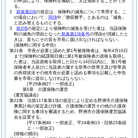
の申請により、保険料を減額し、又は免除することができ
る。
2
前条第2項
の規定は、保険料の減免について準用する。
こ
の場合において、
同項
中「徴収猶予」とあるのは「減免」
と読み替えるものとする。
3
前2項
の規定により保険料の減免を受けた者は、当該保険
料の減免の理由となった
前条第1項各号
の理由が消滅したと
きは、直ちにその旨を市長に届け出なければならない。
(保険料に関する申告)
第21条
市長が必要と認めた第1号被保険者は、毎年4月15日
まで
(保険料の賦課期日後に第1号被保険者の資格を取得し
た者は、当該資格を取得した日から14日以内)
に、第1号被
保険者本人並びに当該者の属する世帯の世帯主及び世帯員
の所得状況その他市長が必要と認める事項を記載した申告
書を市長に提出しなければならない。
(平29条例27・一部改正)
第5章
介護保険の運営
(運営協議会)
第22条
法第117条第1項の規定により定める野洲市介護保険
事業計画の策定及び評価、介護保険の運営その他の介護保
険に関する事項を審議するため、野洲市介護保険運営協議
会を設置する。
(平17条例46・一部改正、平24条例13・旧第23条繰
上・一部改正)
(情報の開示)