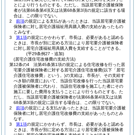
とにより行うものとする。
ただし、当該居宅要介護被保険
者が法第66条第4項又は法第68条第3項の規定に該当する場
合は、この限りでない。
2
前項
の規定による支払があったときは、当該居宅要介護被
保険者に対し居宅介護福祉用具購入費の支給があったもの
とみなす。
3
第1項
の規定にかかわらず、市長は、必要があると認める
ときは、市長が別に定める方法により居宅要介護被保険者
に対し居宅介護福祉用具購入費を支給することができる。
(平29条例27・追加)
(居宅介護住宅改修費の支給方法)
第12条の4
法第45条第1項の規定による住宅改修を行った居
宅要介護被保険者に対する居宅介護住宅改修費
(以下「居宅
介護住宅改修費」という。)
の支給は、市長が、その支給す
べき額の限度において、当該住宅改修を行った当該居宅要
介護被保険者に代わり、当該住宅改修を施工した者にその
施工に要した費用を支払うことにより行うものとする。
た
だし、当該居宅要介護被保険者が法第66条第4項又は法第
68条第3項の規定に該当する場合は、この限りでない。
2
前項
の規定による支払があったときは、当該居宅要介護被
保険者に対し居宅介護住宅改修費の支給があったものとみ
なす。
3
第1項
の規定にかかわらず、市長は、必要があると認める
ときは、市長が別に定める方法により居宅要介護被保険者