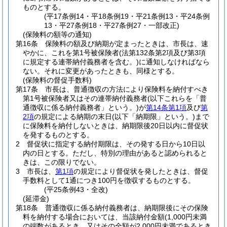
ものとする。
(平17条例14・平18条例19・平21条例13・平24条例
13・平27条例18・平27条例27・一部改正)
(保険料の額等の通知)
第16条
保険料の額及び納期が定まったときは、市長は、速
やかに、これを第1号被保険者
(法第132条第2項及び第3項
に規定する連帯納付義務者を含む。)
に通知しなければなら
ない。
それに変更があったときも、同様とする。
(保険料の督促手数料)
第17条
市長は、普通徴収の方法により保険料を納付すべき
第1号被保険者又はその連帯納付義務者
(以下これらを「普
通徴収に係る納付義務者」という。)
が
第14条第1項
及び
第
2項
の規定による納期の末日
(以下「納期限」という。)
まで
に保険料を納付しないときは、納期限後20日以内に督促状
を発するものとする。
2
督促状に指定する納付期限は、その発する日から10日以
内の日とする。
ただし、特別の理由があると認められると
きは、この限りでない。
3
市長は、
第1項
の規定により督促状を発したときは、督促
手数料として1通につき100円を徴収するものとする。
(平25条例43・全改)
(延滞金)
第18条
普通徴収に係る納付義務者は、納期限後にその保険
料を納付する場合においては、当該納付金額
(1,000円未満
の端数があるとき、又はその全額が2,000円未満であるとき