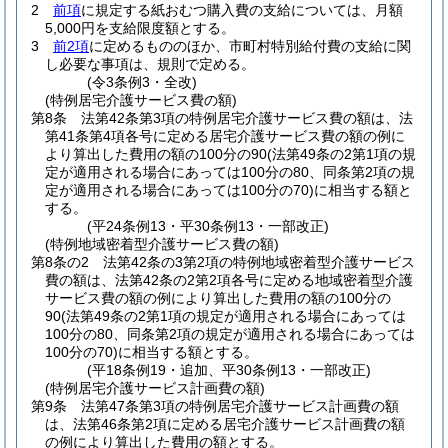
2
前項
に規定する紙おむつ購入費の支給については、月額
5,000円を支給限度額とする。
3
前2項
に定めるもののほか、市町村特別給付費の支給に関
し必要な事項は、規則で定める。
(令3条例3・全改)
(特例居宅介護サービス費の額)
第8条
法第42条第3項の特例居宅介護サービス費の額は、法
第41条第4項各号に定める居宅介護サービス費の額の例に
より算出した費用の額の100分の90
(法第49条の2第1項の規
定が適用される場合にあっては100分の80、同条第2項の規
定が適用される場合にあっては100分の70)
に相当する額と
する。
(平24条例13・平30条例13・一部改正)
(特例地域密着型介護サービス費の額)
第8条の2
法第42条の3第2項の特例地域密着型介護サービス
費の額は、法第42条の2第2項各号に定める地域密着型介護
サービス費の額の例により算出した費用の額の100分の
90
(法第49条の2第1項の規定が適用される場合にあっては
100分の80、同条第2項の規定が適用される場合にあっては
100分の70)
に相当する額とする。
(平18条例19・追加、平30条例13・一部改正)
(特例居宅介護サービス計画費の額)
第9条
法第47条第3項の特例居宅介護サービス計画費の額
は、法第46条第2項に定める居宅介護サービス計画費の額
の例により算出した費用の額とする。