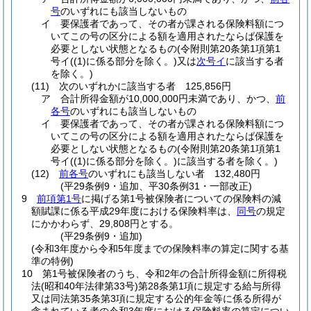
号
のいずれにも該当しないもの
イ
要保護者であって、その者が課される保険料額につ
いてこの号の区分による額を適用されたならば保護を
必要としない状態となるもの
(令附則第20条第1項第1
号イ
(
(1)
に係る部分を除く。)
又は
次号イ
に該当する者
を除く。)
(11)
次のいずれかに該当する者 125,856円
ア
合計所得金額が10,000,000円未満であり、かつ、
前
各号
のいずれにも該当しないもの
イ
要保護者であって、その者が課される保険料額につ
いてこの号の区分による額を適用されたならば保護を
必要としない状態となるもの
(令附則第20条第1項第1
号イ
(
(1)
に係る部分を除く。)
に該当する者を除く。)
(12)
前各号
のいずれにも該当しない者 132,480円
(平29条例9・追加、平30条例31・一部改正)
9
前項第1号
に掲げる第1号被保険者についての保険料の減
額賦課に係る平成29年度における保険料率は、
同号
の規定
にかかわらず、29,808円とする。
(平29条例9・追加)
(令和3年度から令和5年度までの保険料率の算定に関する基
準の特例)
10
第1号被保険者のうち、令和2年の合計所得金額に所得税
法
(昭和40年法律第33号)
第28条第1項に規定する給与所得
又は同法第35条第3項に規定する公的年金等に係る所得が