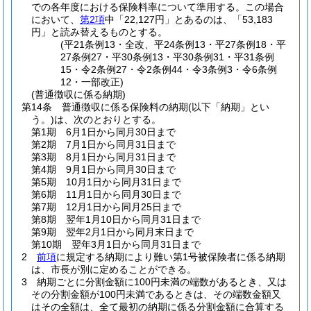
での各年度における保険料率について準用する。
この場合
において、
第2項
中「22,127円」とあるのは、「53,183
円」と読み替えるものとする。
(平21条例13・全改、平24条例13・平27条例18・平
27条例27・平30条例13・平30条例31・平31条例
15・令2条例27・令2条例44・令3条例3・令6条例
12・一部改正)
(普通徴収に係る納期)
第14条
普通徴収に係る保険料の納期
(以下「納期」とい
う。)
は、次のとおりとする。
第1期 6月1日から同月30日まで
第2期 7月1日から同月31日まで
第3期 8月1日から同月31日まで
第4期 9月1日から同月30日まで
第5期 10月1日から同月31日まで
第6期 11月1日から同月30日まで
第7期 12月1日から同月25日まで
第8期 翌年1月10日から同月31日まで
第9期 翌年2月1日から同月末日まで
第10期 翌年3月1日から同月31日まで
2
前項
に規定する納期により難い第1号被保険者に係る納期
は、市長が別に定めることができる。
3
納期ごとに分割金額に100円未満の端数があるとき、又は
その分割金額が100円未満であるときは、その端数金額又
はその全額は、全て最初の納期に係る分割金額に合算する