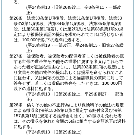
る。
(平24条例13・旧第26条繰上、令8条例11・一部改
正)
第26条
法第30条第1項後段、法第31条第1項後段、法第33
条の3第1項後段、法第34条第1項後段、法第35条第6項後
段、法第66条第1項若しくは第2項又は法第68条第1項の規
定により被保険者証の提出を求められてこれに応じない者
は、100,000円以下の過料に処する。
(平18条例19・一部改正、平24条例13・旧第27条繰
上)
第27条
被保険者、被保険者の配偶者若しくは被保険者の属
する世帯の世帯主その他その世帯に属する者又はこれらで
あった者が正当な理由なしに、法第202条第1項の規定によ
り文書その他の物件の提出若しくは提示を命ぜられてこれ
に従わず、又は同項の規定による当該職員の質問に対して
答弁せず、若しくは虚偽の答弁をしたときは、100,000円
以下の過料に処する。
(平24条例13・旧第28条繰上、平29条例27・一部改
正)
第28条
偽りその他の不正行為により保険料その他法の規定
による徴収金
(法第150条第1項に規定する納付金及び法第
157条第1項に規定する延滞金を除く。)
の徴収を免れた者
は、その徴収を免れた金額の5倍に相当する金額以下の過料
に処する。
(平24条例13・旧第29条繰上)