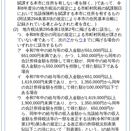
賦課する本市に住所を有しない者を除く。)
であって、令
和8年度分の地方税法の規定による市町村民税の賦課期日
において当該保険料を賦課する本市に住所を有するもの
(同法第294条第3項の規定により本市の住民基本台帳に
記録されている者とみなされた者を含む。)
(2)
地方税法第295条第1項第2号に掲げる者に該当し、か
つ、令和8年度分の同法の規定による市町村民税が課され
ていない者であって、次の
ア
から
ウ
までに掲げる場合の
いずれかに該当するもの
ア
令和7年中の給与等の収入金額が551,000円以上
651,000円未満であり、かつ、1,350,000円から同年の
合計所得金額を控除して得た額が、同年中の給与等の
収入金額から550,000円を控除して得た額以下である
場合
イ
令和7年中の給与等の収入金額が651,000円以上
1,619,000円未満であり、かつ、1,350,000円から同年
の合計所得金額を控除して得た額が100,000円以下で
ある場合
ウ
令和7年中の給与等の収入金額が1,619,000円以上
1,900,000円未満であり、かつ、1,350,000円から同年
の合計所得金額を控除して得た額が、650,000円か
ら、同年中の給与等の収入金額から当該給与等の収入
金額を所得税法等の一部を改正する法律
(令和7年法律
第13号)
第1条の規定による改正前の所得税法別表第
5
(以下この項において「別表第5」という。)
の給与等