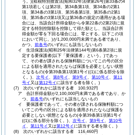
う。)
(租税特別措置法
(昭和32年法律第26号)
第33条の4
第1項若しくは第2項、第34条第1項、第34条の2第1
項、第34条の3第1項、第35条第1項、第35条の2第1
項、第35条の3第1項又は第36条の規定の適用がある場
合には、当該合計所得金額から令第22条の2第2項に規
定する特別控除額を控除して得た額とし、当該合計所
得金額が零を下回る場合には、零とする。以下この項
において同じ。)
が1,200,000円未満である者であり、
かつ、
前各号
のいずれにも該当しないもの
イ
生活保護法
(昭和25年法律第144号)
第6条第2項に規
定する要保護者
(以下「要保護者」という。)
であっ
て、その者が課される保険料額についてこの号の区分
による額を適用されたならば保護を必要としない状態
となるもの
(令第39条第1項第1号イ
(
(1)
に係る部分を除
く。)
、
次号イ
、
第8号イ
、
第9号イ
、
第10号イ
、
第11
号イ
又は
第12号イ
に該当する者を除く。)
(7)
次のいずれかに該当する者 100,932円
ア
合計所得金額が2,100,000円未満である者であり、か
つ、
前各号
のいずれにも該当しないもの
イ
要保護者であって、その者が課される保険料額につ
いてこの号の区分による額を適用されたならば保護を
必要としない状態となるもの
(令第39条第1項第1号イ
(
(1)
に係る部分を除く。)
、
次号イ
、
第9号イ
、
第10号
イ
、
第11号イ
又は
第12号イ
に該当する者を除く。)
(8)
次のいずれかに該当する者 116,460円