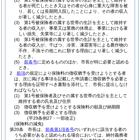
(2)
第1号被保険者の属する世帯の生計を主として維持す
る者が死亡したとき又はその者が心身に重大な障害を被
り、若しくは長期間入院したことにより、その者の収入
が著しく減少したとき。
(3)
第1号被保険者の属する世帯の生計を主として維持す
る者の収入が、事業又は業務の休廃止、事業における著
しい損失、失業等により著しく減少したとき。
(4)
第1号被保険者の属する世帯の生計を主として維持す
る者の収入が、干ばつ、冷害、凍霜害等による農作物の
不作、不漁その他これに類する理由により著しく減少し
たとき。
(5)
前各号
に定めるもののほか、市長が特に必要と認める
とき。
2
前項
の規定により保険料の徴収猶予を受けようとする者
は、次に掲げる事項を記載した申請書に徴収猶予を必要と
する理由を証明すべき書類を添付して、市長に提出しなけ
ればならない。
(1)
第1号被保険者及びその属する世帯の生計を主として
維持する者の氏名及び住所
(2)
徴収猶予を受けようとする保険料の額及び納期限
(3)
徴収猶予を必要とする理由
(平29条例27・一部改正)
(保険料の減免)
第20条
市長は、
前条第1項各号
のいずれかに該当する者の
うち必要があると認められる場合においては、納付義務者