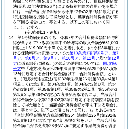
控除して得た額を加えた額によるものとし、租税特別措置
法
(昭和32年法律第26号)
による特別控除の適用がある場合
には、当該合計所得金額から令第22条の2第2項に規定する
特別控除額を控除して得た額とし、当該合計所得金額が零
を下回る場合には、零とする。以下この項において同
じ。)
」とする。
(令8条例11・追加)
14
第1号被保険者のうち、令和7年の合計所得金額に給与所
得が含まれている者
(同年中の給与等の収入金額が651,000
円以上1,619,000円未満である者に限る。)
の令和8年度にお
ける保険料率の算定についての
第13条第1項
(
第6号ア
、
第7
号ア
、
第8号ア
、
第9号ア
、
第10号ア
、
第11号ア
及び
第12号
ア
に係る部分に限る。)
の規定の適用については、
同項第6
号ア
中「地方税法
(昭和25年法律第226号)
第292条第1項第
13号に規定する合計所得金額
(以下「合計所得金額」とい
う。)
(租税特別措置法
(昭和32年法律第26号)
第33条の4第1
項若しくは第2項、第34条第1項、第34条の2第1項、第34
条の3第1項、第35条第1項、第35条の2第1項、第35条の3
第1項又は第36条の規定の適用がある場合には、当該合計
所得金額から令第22条の2第2項に規定する特別控除額を控
除して得た額とし、当該合計所得金額が零を下回る場合に
は、零とする。以下この項において同じ。)
」とあるのは、
「合計所得金額
(地方税法
(昭和25年法律第226号)
第292条
第1項第13号に規定する合計所得金額をいい、当該合計所
得金額に所得税法第28条第1項に規定する給与所得が含ま