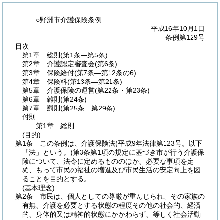
○野洲市介護保険条例
平成16年10月1日
条例第129号
目次
第1章
総則
(第1条―第5条)
第2章
介護認定審査会
(第6条)
第3章
保険給付
(第7条―第12条の6)
第4章
保険料
(第13条―第21条)
第5章
介護保険の運営
(第22条・第23条)
第6章
雑則
(第24条)
第7章
罰則
(第25条―第29条)
付則
第1章
総則
(目的)
第1条
この条例は、介護保険法
(平成9年法律第123号。以下
「法」という。)
第3条第1項の規定に基づき市が行う介護保
険について、法令に定めるもののほか、必要な事項を定
め、もって市民の福祉の増進及び市民生活の安定向上を図
ることを目的とする。
(基本理念)
第2条
市民は、個人としての尊厳が重んじられ、その家族の
有無、介護を必要とする状態の程度その他の社会的、経済
的、身体的又は精神的状態にかかわらず、等しく社会活動