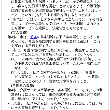
に参加する機会を保障されるとともに、その尊厳にふさわ
しい自立した日常生活を営むことができるよう、介護保険
に関する必要な保健医療及び福祉サービス
(以下「介護サー
ビス」という。)
を利用する権利を有するものとする。
2
市民は、介護サービスを利用するに当たっては、その内容
等について十分な説明を受けた上で、その利用しようとす
る介護サービスを選択し、決定できるものとする。
(市の責務)
第3条
市は、
前条
の基本理念
(以下「基本理念」という。)
に
のっとり、介護保険に関する施策を総合的に策定し、これ
を実施する責務を有する。
2
市は、介護保険に関する施策を策定し、実施するに当たっ
ては、特に次に掲げる事項に配慮しなければならない。
(1)
この条例に定める施策を適正かつ効率的に実施し、そ
の不断の努力及び創意工夫によって、これを一層向上さ
せること。
(2)
介護サービスに関する事業を行う者
(以下「介護サー
ビス事業者」という。)
を支援するとともに、この条例に
定めるところにより、適切な指導等を行うこと。
(事業者の責務)
第4条
介護サービス事業者は、基本理念にのっとり、その事
業を行うに当たっては、市の実施する介護保険に関する施
策に積極的に協力しなければならない。
2
介護サービス事業者は、その事業を行うに当たっては、特
に次の事項を遵守しなければならない。