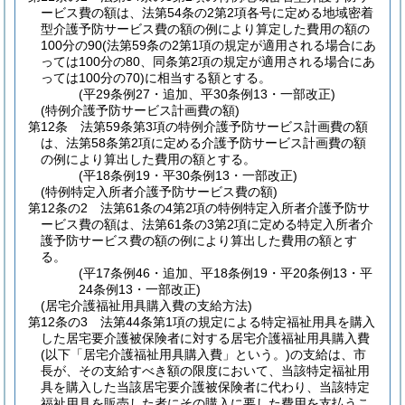
ービス費の額は、法第54条の2第2項各号に定める地域密着
型介護予防サービス費の額の例により算定した費用の額の
100分の90
(法第59条の2第1項の規定が適用される場合にあ
っては100分の80、同条第2項の規定が適用される場合にあ
っては100分の70)
に相当する額とする。
(平29条例27・追加、平30条例13・一部改正)
(特例介護予防サービス計画費の額)
第12条
法第59条第3項の特例介護予防サービス計画費の額
は、法第58条第2項に定める介護予防サービス計画費の額
の例により算出した費用の額とする。
(平18条例19・平30条例13・一部改正)
(特例特定入所者介護予防サービス費の額)
第12条の2
法第61条の4第2項の特例特定入所者介護予防サ
ービス費の額は、法第61条の3第2項に定める特定入所者介
護予防サービス費の額の例により算出した費用の額とす
る。
(平17条例46・追加、平18条例19・平20条例13・平
24条例13・一部改正)
(居宅介護福祉用具購入費の支給方法)
第12条の3
法第44条第1項の規定による特定福祉用具を購入
した居宅要介護被保険者に対する居宅介護福祉用具購入費
(以下「居宅介護福祉用具購入費」という。)
の支給は、市
長が、その支給すべき額の限度において、当該特定福祉用
具を購入した当該居宅要介護被保険者に代わり、当該特定
福祉用具を販売した者にその購入に要した費用を支払うこ