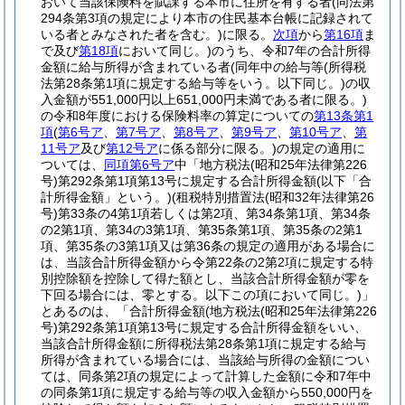
おいて当該保険料を賦課する本市に住所を有する者
(同法第
294条第3項の規定により本市の住民基本台帳に記録されて
いる者とみなされた者を含む。)
に限る。
次項
から
第16項
ま
で及び
第18項
において同じ。)
のうち、令和7年の合計所得
金額に給与所得が含まれている者
(同年中の給与等
(所得税
法第28条第1項に規定する給与等をいう。以下同じ。)
の収
入金額が551,000円以上651,000円未満である者に限る。)
の令和8年度における保険料率の算定についての
第13条第1
項
(
第6号ア
、
第7号ア
、
第8号ア
、
第9号ア
、
第10号ア
、
第
11号ア
及び
第12号ア
に係る部分に限る。)
の規定の適用に
ついては、
同項第6号ア
中「地方税法
(昭和25年法律第226
号)
第292条第1項第13号に規定する合計所得金額
(以下「合
計所得金額」という。)
(租税特別措置法
(昭和32年法律第26
号)
第33条の4第1項若しくは第2項、第34条第1項、第34条
の2第1項、第34の3第1項、第35条第1項、第35条の2第1
項、第35条の3第1項又は第36条の規定の適用がある場合に
は、当該合計所得金額から令第22条の2第2項に規定する特
別控除額を控除して得た額とし、当該合計所得金額が零を
下回る場合には、零とする。以下この項において同じ。)
」
とあるのは、「合計所得金額
(地方税法
(昭和25年法律第226
号)
第292条第1項第13号に規定する合計所得金額をいい、
当該合計所得金額に所得税法第28条第1項に規定する給与
所得が含まれている場合には、当該給与所得の金額につい
ては、同条第2項の規定によって計算した金額に令和7年中
の同条第1項に規定する給与等の収入金額から550,000円を