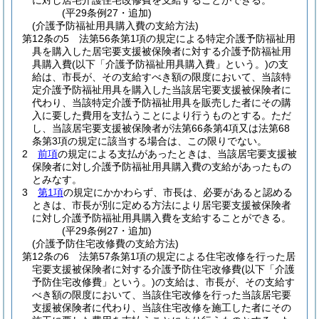
に対し居宅介護住宅改修費を支給することができる。
(平29条例27・追加)
(介護予防福祉用具購入費の支給方法)
第12条の5
法第56条第1項の規定による特定介護予防福祉用
具を購入した居宅要支援被保険者に対する介護予防福祉用
具購入費
(以下「介護予防福祉用具購入費」という。)
の支
給は、市長が、その支給すべき額の限度において、当該特
定介護予防福祉用具を購入した当該居宅要支援被保険者に
代わり、当該特定介護予防福祉用具を販売した者にその購
入に要した費用を支払うことにより行うものとする。
ただ
し、当該居宅要支援被保険者が法第66条第4項又は法第68
条第3項の規定に該当する場合は、この限りでない。
2
前項
の規定による支払があったときは、当該居宅要支援被
保険者に対し介護予防福祉用具購入費の支給があったもの
とみなす。
3
第1項
の規定にかかわらず、市長は、必要があると認める
ときは、市長が別に定める方法により居宅要支援被保険者
に対し介護予防福祉用具購入費を支給することができる。
(平29条例27・追加)
(介護予防住宅改修費の支給方法)
第12条の6
法第57条第1項の規定による住宅改修を行った居
宅要支援被保険者に対する介護予防住宅改修費
(以下「介護
予防住宅改修費」という。)
の支給は、市長が、その支給す
べき額の限度において、当該住宅改修を行った当該居宅要
支援被保険者に代わり、当該住宅改修を施工した者にその