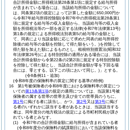
合計所得金額に所得税法第28条第1項に規定する給与所得
が含まれている場合には、当該給与所得の金額について
は、同条第2項の規定によって計算した金額に650,000円か
ら令和7年給与所得控除額
(令和7年中の所得税法第28条第1
項に規定する給与等の収入金額から、当該給与等の収入金
額を所得税法等の一部を改正する法律
(令和7年法律第13号)
第1条の規定による所得税法別表第5の給与等の金額とし
て、同表により当該金額に応じて求めた同表の給与所得控
除後の給与等の金額を控除して得た額をいう。)
を控除して
得た額を加えた額によるものとし、租税特別措置法
(昭和32
年法律第26号)
による特別控除の適用がある場合には、当該
合計所得金額から令第22条の2第2項に規定する特別控除額
を控除して得た額とし、当該合計所得金額が零を下回る場
合には、零とする。以下この項において同じ。)
」とする。
(令8条例11・追加)
(令和8年度の保険料率の算定に関する基準の特例)
16
第1号被保険者の令和8年度における保険料率の算定につ
いての
第13条第1項
の規定の適用については、当該第1号被
保険者の属する世帯の世帯主及び全ての世帯員のうちに、
第1号
に掲げる者に該当し、かつ、
第2号
又は
第3号
に掲げ
る者のいずれかに該当する者があるときは、当該該当する
者は、同年度分の地方税法の規定による市町村民税が課さ
れている者とみなす。
(1)
令和7年の合計所得金額に給与所得が含まれている者
(令和8年度分の保険料の賦課期日において当該保険料を