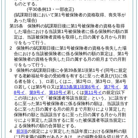
ものとする。
(平30条例13・一部改正)
(賦課期日後において第1号被保険者の資格取得、喪失等が
あった場合)
第15条
保険料の賦課期日後に第1号被保険者の資格を取得
した場合における当該第1号被保険者に係る保険料の額の算
定は、当該被保険者資格を取得した日の属する月から月割
りをもって行う。
2
保険料の賦課期日後に第1号被保険者の資格を喪失した場
合における当該被保険者に係る保険料の額の算定は、第1号
被保険者の資格を喪失した日の属する月の前月までの月割
りをもって行う。
3
保険料の賦課期日後に令第39条第1項第1号イ
(同号に規定
する老齢福祉年金の受給権を有するに至った者及び
(1)
に係
る者を除く。)
、ロ若しくはニ、第2号ロ、第3号ロ、第4号
ロ若しくは第5号ロ又は
第13条第1項第6号イ
、
第7号イ
、
第
8号イ
、
第9号イ
、
第10号イ
若しくは
第11号イ
の規定
(以下
この項において「被保護者等該当規定」という。)
に該当す
るに至った第1号被保険者に係る保険料の額は、当該該当す
るに至った日の属する月の前月まで月割りにより算定した
保険料の額と当該該当するに至った日の属する月から月割
りにより算定した該当するに至った被保護者等該当規定に
よる保険料の額の合算額とする。
4
前3項
の規定により算定した当該年度における保険料の額
に1円未満の端数があるときは、その端数金額を切り捨てる