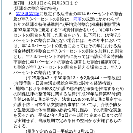
第7期 12月1日から同月28日まで
(延滞金の割合等の特例)
6
第18条第1項
に規定する延滞金の年14.6パーセントの割合
及び年7.3パーセントの割合は、
同項
の規定にかかわらず、
各年の延滞金特例基準割合
(平均貸付割合
(租税特別措置法
第93条第2項に規定する平均貸付割合をいう。)
に年1パー
セントの割合を加算した割合をいう。以下同じ。)
が年7.3
パーセントの割合に満たない場合には、その年中において
は、年14.6パーセントの割合にあってはその年における延
滞金特例基準割合に年7.3パーセントの割合を加算した割合
とし、年7.3パーセントの割合にあっては当該延滞金特例基
準割合に年1パーセントの割合を加算した割合
(当該加算し
た割合が年7.3パーセントの割合を超える場合には、年7.3
パーセントの割合)
とする。
(平25条例43・平30条例13・令2条例44・一部改正)
(介護予防・日常生活支援総合事業に関する経過措置)
7
地域における医療及び介護の総合的な確保を推進するため
の関係法律の整備等に関する法律
(平成26年法律第83号)
附
則第14条第1項に基づき、法第115条の45第1項に規定する
介護予防・日常生活支援総合事業については、介護予防及
び生活支援の体制整備の必要性等に鑑み、その円滑な実施
を図るため、平成27年4月1日から規則で定める日までの間
は実施せず、当該規則で定める日の翌日から実施するもの
とする。
(規則で定める日＝平成29年3月31日)