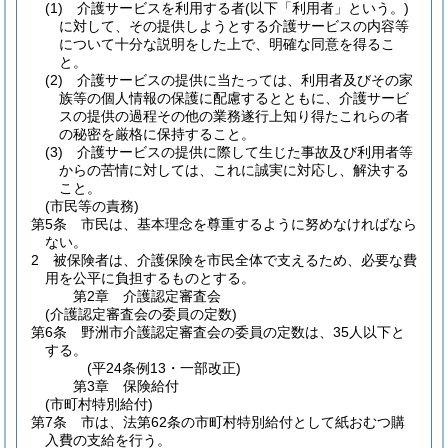
(1)
介護サービスを利用する者
(以下「利用者」という。)
に対して、その提供しようとする介護サービスの内容等
について十分な説明をした上で、明確な同意を得るこ
と。
(2)
介護サービスの提供に当たっては、利用者及びその家
族等の個人情報の保護に配慮するとともに、介護サービ
スの提供の過程その他の業務遂行上知り得たこれらの者
の秘密を厳格に保持すること。
(3)
介護サービスの提供に際して生じた事故及び利用者等
からの苦情に対しては、これに誠実に対応し、解決する
こと。
(市民等の責務)
第5条
市民は、基本理念を尊重するように努めなければなら
ない。
2
被保険者は、介護保険を市民全体で支えるため、必要な費
用を公平に負担するものとする。
第2章
介護認定審査会
(介護認定審査会の委員の定数)
第6条
野洲市介護認定審査会の委員の定数は、35人以下と
する。
(平24条例13・一部改正)
第3章
保険給付
(市町村特別給付)
第7条
市は、法第62条の市町村特別給付として紙おむつ購
入費の支給を行う。