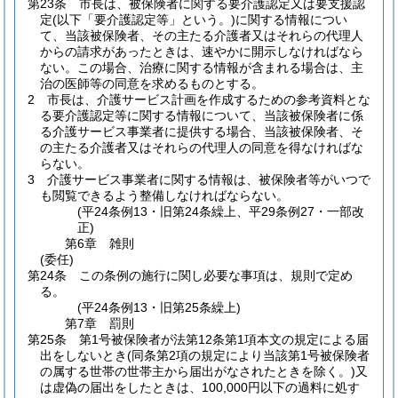
第23条
市長は、被保険者に関する要介護認定又は要支援認
定
(以下「要介護認定等」という。)
に関する情報につい
て、当該被保険者、その主たる介護者又はそれらの代理人
からの請求があったときは、速やかに開示しなければなら
ない。
この場合、治療に関する情報が含まれる場合は、主
治の医師等の同意を求めるものとする。
2
市長は、介護サービス計画を作成するための参考資料とな
る要介護認定等に関する情報について、当該被保険者に係
る介護サービス事業者に提供する場合、当該被保険者、そ
の主たる介護者又はそれらの代理人の同意を得なければな
らない。
3
介護サービス事業者に関する情報は、被保険者等がいつで
も閲覧できるよう整備しなければならない。
(平24条例13・旧第24条繰上、平29条例27・一部改
正)
第6章
雑則
(委任)
第24条
この条例の施行に関し必要な事項は、規則で定め
る。
(平24条例13・旧第25条繰上)
第7章
罰則
第25条
第1号被保険者が法第12条第1項本文の規定による届
出をしないとき
(同条第2項の規定により当該第1号被保険者
の属する世帯の世帯主から届出がなされたときを除く。)
又
は虚偽の届出をしたときは、100,000円以下の過料に処す