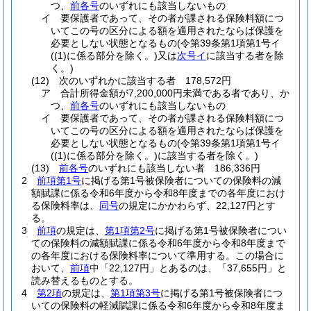
つ、
前各号
のいずれにも該当しないもの
イ
要保護者であって、その者が課される保険料額につ
いてこの号の区分による額を適用されたならば保護を
必要としない状態となるもの
(令第39条第1項第1号イ
(
(1)
に係る部分を除く。)
又は
次号イ
に該当する者を除
く。)
(12)
次のいずれかに該当する者 178,572円
ア
合計所得金額が7,200,000円未満である者であり、か
つ、
前各号
のいずれにも該当しないもの
イ
要保護者であって、その者が課される保険料額につ
いてこの号の区分による額を適用されたならば保護を
必要としない状態となるもの
(令第39条第1項第1号イ
(
(1)
に係る部分を除く。)
に該当する者を除く。)
(13)
前各号
のいずれにも該当しない者 186,336円
2
前項第1号
に掲げる第1号被保険者についての保険料の減
額賦課に係る令和6年度から令和8年度までの各年度におけ
る保険料率は、
同号
の規定にかかわらず、22,127円とす
る。
3
前項
の規定は、
第1項第2号
に掲げる第1号被保険者につい
ての保険料の減額賦課に係る令和6年度から令和8年度まで
の各年度における保険料率について準用する。
この場合に
おいて、
前項
中「22,127円」とあるのは、「37,655円」と
読み替えるものとする。
4
第2項
の規定は、
第1項第3号
に掲げる第1号被保険者につ
いての保険料の軽減賦課に係る令和6年度から令和8年度ま