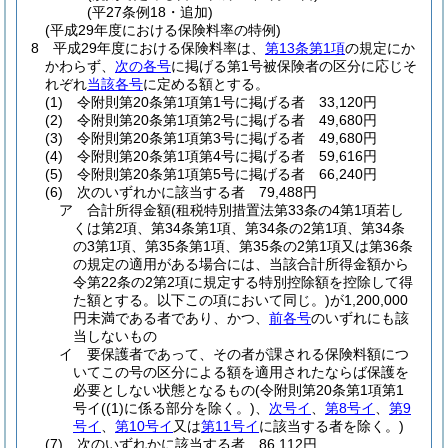
(平27条例18・追加)
(平成29年度における保険料率の特例)
8
平成29年度における保険料率は、
第13条第1項
の規定にか
かわらず、
次の各号
に掲げる第1号被保険者の区分に応じそ
れぞれ
当該各号
に定める額とする。
(1)
令附則第20条第1項第1号に掲げる者 33,120円
(2)
令附則第20条第1項第2号に掲げる者 49,680円
(3)
令附則第20条第1項第3号に掲げる者 49,680円
(4)
令附則第20条第1項第4号に掲げる者 59,616円
(5)
令附則第20条第1項第5号に掲げる者 66,240円
(6)
次のいずれかに該当する者 79,488円
ア
合計所得金額
(租税特別措置法第33条の4第1項若し
くは第2項、第34条第1項、第34条の2第1項、第34条
の3第1項、第35条第1項、第35条の2第1項又は第36条
の規定の適用がある場合には、当該合計所得金額から
令第22条の2第2項に規定する特別控除額を控除して得
た額とする。以下この項において同じ。)
が1,200,000
円未満である者であり、かつ、
前各号
のいずれにも該
当しないもの
イ
要保護者であって、その者が課される保険料額につ
いてこの号の区分による額を適用されたならば保護を
必要としない状態となるもの
(令附則第20条第1項第1
号イ
(
(1)
に係る部分を除く。)
、
次号イ
、
第8号イ
、
第9
号イ
、
第10号イ
又は
第11号イ
に該当する者を除く。)
(7)
次のいずれかに該当する者 86,112円