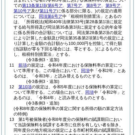
含まれている者の令和3年度における保険料率の算定につい
ての
第13条第1項
(
第6号ア
、
第7号ア
、
第8号ア
、
第9号ア
、
第10号ア
及び
第11号ア
に係る部分に限る。)
の規定の適用
については、
同項第6号ア
中「租税特別措置法」とあるの
は、「所得税法
(昭和40年法律第33号)
第28条第1項に規定
する給与所得及び同法第35条第3項に規定する公的年金等
に係る所得の合計額については、同法第28条第2項の規定
により計算した金額及び同法第35条第2項第1号の規定によ
り計算した金額の合計額から100,000円を控除して得た額
(当該額が零を下回る場合には、零とする。)
によるものと
し、租税特別措置法」とする。
(令3条例3・追加)
11
前項
の規定は、令和4年度における保険料率の算定につ
いて準用する。
この場合において、
同項
中「令和2年」とあ
るのは、「令和3年」と読み替えるものとする。
(令3条例3・追加)
12
第10項
の規定は、令和5年度における保険料率の算定に
ついて準用する。
この場合において、
同項
中「令和2年」と
あるのは、「令和4年」と読み替えるものとする。
(令3条例3・追加)
(令和8年度の保険料率の算定に関する所得の額の算定方法
の特例)
13
第1号被保険者
(令和8年度分の保険料の賦課期日におい
て当該保険料を賦課する本市に住所を有しない者を除き、
同年度分の地方税法の規定による市町村民税の賦課期日に