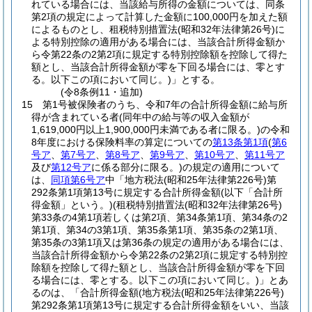
れている場合には、当該給与所得の金額については、同条
第2項の規定によって計算した金額に100,000円を加えた額
によるものとし、租税特別措置法
(昭和32年法律第26号)
に
よる特別控除の適用がある場合には、当該合計所得金額か
ら令第22条の2第2項に規定する特別控除額を控除して得た
額とし、当該合計所得金額が零を下回る場合には、零とす
る。以下この項において同じ。)
」とする。
(令8条例11・追加)
15
第1号被保険者のうち、令和7年の合計所得金額に給与所
得が含まれている者
(同年中の給与等の収入金額が
1,619,000円以上1,900,000円未満である者に限る。)
の令和
8年度における保険料率の算定についての
第13条第1項
(
第6
号ア
、
第7号ア
、
第8号ア
、
第9号ア
、
第10号ア
、
第11号ア
及び
第12号ア
に係る部分に限る。)
の規定の適用について
は、
同項第6号ア
中「地方税法
(昭和25年法律第226号)
第
292条第1項第13号に規定する合計所得金額
(以下「合計所
得金額」という。)
(租税特別措置法
(昭和32年法律第26号)
第33条の4第1項若しくは第2項、第34条第1項、第34条の2
第1項、第34の3第1項、第35条第1項、第35条の2第1項、
第35条の3第1項又は第36条の規定の適用がある場合には、
当該合計所得金額から令第22条の2第2項に規定する特別控
除額を控除して得た額とし、当該合計所得金額が零を下回
る場合には、零とする。以下この項において同じ。)
」とあ
るのは、「合計所得金額
(地方税法
(昭和25年法律第226号)
第292条第1項第13号に規定する合計所得金額をいい、当該