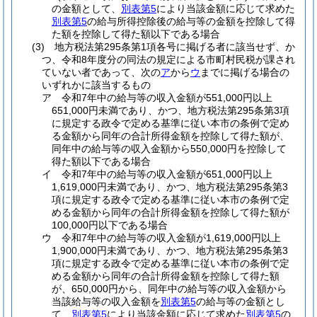
の金額として、
別表第5
により当該金額に応じて求めた
別表第5
の給与所得控除後の給与等の金額を控除して得
た額を控除して得た額以下である場合
(3)
地方税法第295条第1項各号に掲げる者に該当せず、か
つ、令和8年度分の同法の規定による市町村民税が課され
ていない者であって、次の
ア
から
ウ
までに掲げる場合の
いずれかに該当するもの
ア
令和7年中の給与等の収入金額が551,000円以上
651,000円未満であり、かつ、地方税法第295条第3項
に規定する政令で定める基準に従い本市の条例で定め
る金額から同年の合計所得金額を控除して得た額が、
同年中の給与等の収入金額から550,000円を控除して
得た額以下である場合
イ
令和7年中の給与等の収入金額が651,000円以上
1,619,000円未満であり、かつ、地方税法第295条第3
項に規定する政令で定める基準に従い本市の条例で定
める金額から同年の合計所得金額を控除して得た額が
100,000円以下である場合
ウ
令和7年中の給与等の収入金額が1,619,000円以上
1,900,000円未満であり、かつ、地方税法第295条第3
項に規定する政令で定める基準に従い本市の条例で定
める金額から同年の合計所得金額を控除して得た額
が、650,000円から、同年中の給与等の収入金額から
当該給与等の収入金額を
別表第5
の給与等の金額とし
て、
別表第5
により当該金額に応じて求めた
別表第5
の