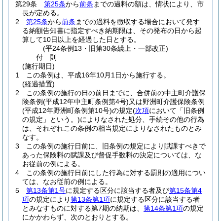
第29条
第25条
から
前条
までの過料の額は、情状により、市
長が定める。
2
第25条
から
前条
までの過料を徴収する場合において発す
る納額告知書に指定すべき納期限は、その発布の日から起
算して10日以上を経過した日とする。
(平24条例13・旧第30条繰上・一部改正)
付
則
(施行期日)
1
この条例は、平成16年10月1日から施行する。
(経過措置)
2
この条例の施行の日の前日までに、合併前の中主町介護保
険条例
(平成12年中主町条例第4号)
又は野洲町介護保険条例
(平成12年野洲町条例第10号)
の規定
(
次項
において「旧条例
の規定」という。)
によりなされた処分、手続その他の行為
は、それぞれこの条例の相当規定によりなされたものとみ
なす。
3
この条例の施行日前に、旧条例の規定により賦課すべきで
あった保険料の賦課及び督促手数料の決定については、な
お従前の例による。
4
この条例の施行日前にした行為に対する罰則の適用につい
ては、なお従前の例による。
5
第13条第1号
に規定する区分に該当する者及び
第15条第4
項
の規定により
第13条第1項
に規定する区分に該当する者
とみなすものに対する第7期の納期は、
第14条第1項
の規定
にかかわらず、次のとおりとする。