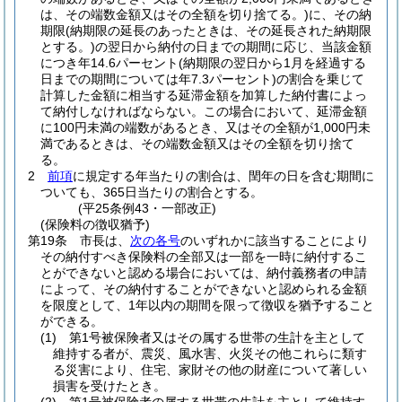
は、その端数金額又はその全額を切り捨てる。)
に、その納
期限
(納期限の延長のあったときは、その延長された納期限
とする。)
の翌日から納付の日までの期間に応じ、当該金額
につき年14.6パーセント
(納期限の翌日から1月を経過する
日までの期間については年7.3パーセント)
の割合を乗じて
計算した金額に相当する延滞金額を加算した納付書によっ
て納付しなければならない。
この場合において、延滞金額
に100円未満の端数があるとき、又はその全額が1,000円未
満であるときは、その端数金額又はその全額を切り捨て
る。
2
前項
に規定する年当たりの割合は、閏年の日を含む期間に
ついても、365日当たりの割合とする。
(平25条例43・一部改正)
(保険料の徴収猶予)
第19条
市長は、
次の各号
のいずれかに該当することにより
その納付すべき保険料の全部又は一部を一時に納付するこ
とができないと認める場合においては、納付義務者の申請
によって、その納付することができないと認められる金額
を限度として、1年以内の期間を限って徴収を猶予すること
ができる。
(1)
第1号被保険者又はその属する世帯の生計を主として
維持する者が、震災、風水害、火災その他これらに類す
る災害により、住宅、家財その他の財産について著しい
損害を受けたとき。