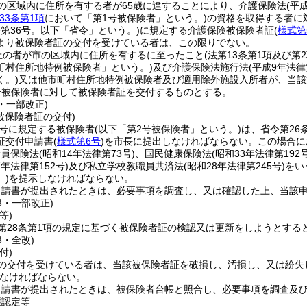
の区域内に住所を有する者が65歳に達することにより、介護保険法
(平
33条第1項
において「第1号被保険者」という。)
の資格を取得する者に
令第36号。以下「省令」という。)
に規定する介護保険被保険者証
(
様式第
より被保険者証の交付を受けている者は、この限りでない。
上の者が市の区域内に住所を有するに至ったこと
(法第13条第1項及び
町村住所地特例被保険者」という。)
及び介護保険法施行法
(平成9年法
く。)
又は他市町村住所地特例被保険者及び適用除外施設入所者が、当該
号被保険者に対して被保険者証を交付するものとする。
5・一部改正)
被保険者証の交付)
2号に規定する被保険者
(以下「第2号被保険者」という。)
は、省令第26
証交付申請書
(
様式第6号
)
を市長に提出しなければならない。
この場合に
船員保険法
(昭和14年法律第73号)
、国民健康保険法
(昭和33年法律第192号
7年法律第152号)
及び私立学校教職員共済法
(昭和28年法律第245号)
をい
)
を提示しなければならない。
申請書が提出されたときは、必要事項を調査し、又は確認した上、当該
33・一部改正)
等)
第28条第1項の規定に基づく被保険者証の検認又は更新をしようとする
3・全改)
付)
の交付を受けている者は、当該被保険者証を破損し、汚損し、又は紛失
なければならない。
申請書が提出されたときは、被保険者台帳と照合し、必要事項を調査及
護認定等