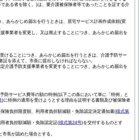
等である者を除く。)
は、要介護被保険者等であったことを証する介
き、あらかじめ届出を行うときは、居宅サービス計画作成依頼
(変
。
支援事業者を変更し、又は廃止することにつき、あらかじめ届出を
を受けることにつき、あらかじめ届出を行うときは、介護予防サー
者証を添えて、市長に提出しなければならない。
指定介護予防支援事業者を変更することにつき、あらかじめ届出を
護予防サービス費等の額の特例
(以下この条において単に「特例」と
号
)
に特例の適用を受けようとする理由を証明する書類及び被保険者
護保険負担限度額、利用者負担額減額・免除認定決定通知書
(
様式第
利用者負担額減額・免除認定証
(
様式第24号
)
を交付するものとす
ると市長が認めた場合とする。
。