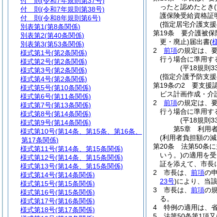
付 則
(令和7年規則第37号)
ったと認めたとき
付 則
(令和7年規則第38号)
護保険受給資格証
付 則
(令和8年規則第6号)
(指定居宅介護支援
別表第1
(第8条関係)
第19条
要介護被保
別表第2
(第40条関係)
更・廃止)
届出書
(
別表第3
(第53条関係)
2
前項
の規定は、
様式第1号
(第2条関係)
行う場合に準用す
様式第2号
(第2条関係)
(平18規則
様式第3号
(第2条関係)
(指定介護予防支援
様式第4号
(第2条関係)
第19条の2
要支援
様式第5号
(第10条関係)
ビス計画作成・介
様式第6号
(第11条関係)
2
前項
の規定は、
様式第7号
(第13条関係)
行う場合に準用す
様式第8号
(第14条関係)
(平18規則
様式第9号
(第14条関係)
第5章
利用
様式第10号
(第14条、第15条、第16条、
(利用者負担額の減
第17条関係)
第20条
法第50条
様式第11号
(第14条、第15条関係)
いう。)
の適用を受
様式第12号
(第14条、第15条関係)
証を添えて、市長
様式第13号
(第14条、第15条関係)
2
市長は、
前項
の
様式第14号
(第14条関係)
23号
)
により、当
様式第15号
(第15条関係)
3
市長は、
前項
の
様式第16号
(第15条関係)
る。
様式第17号
(第16条関係)
4
特例の適用は、省
様式第18号
(第17条関係)
5
法第50条第1項