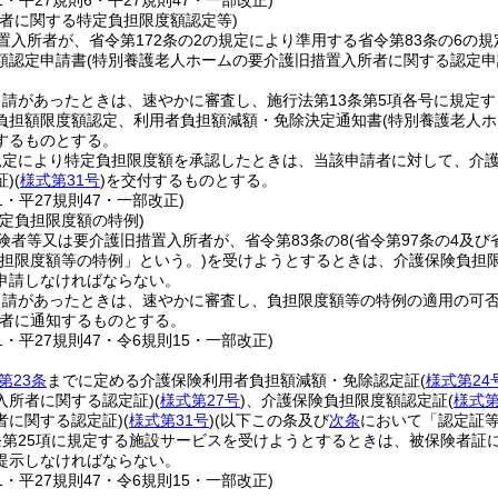
41・平27規則6・平27規則47・一部改正)
所者に関する特定負担限度額認定等)
置入所者が、省令第172条の2の規定により準用する省令第83条の6
額認定申請書
(特別養護老人ホームの要介護旧措置入所者に関する認定申
申請があったときは、速やかに審査し、施行法第13条第5項各号に規定
負担額限度額認定、利用者負担額減額・免除決定通知書
(特別養護老人
するものとする。
規定により特定負担限度額を承認したときは、当該申請者に対して、介
)
(
様式第31号
)
を交付するものとする。
41・平27規則47・一部改正)
定負担限度額の特例)
険者等又は要介護旧措置入所者が、省令第83条の8
(省令第97条の4及
担限度額等の特例」という。)
を受けようとするときは、介護保険負担
申請しなければならない。
申請があったときは、速やかに審査し、負担限度額等の特例の適用の可
者に通知するものとする。
41・平27規則47・令6規則15・一部改正)
第23条
までに定める介護保険利用者負担額減額・免除認定証
(
様式第24
入所者に関する認定証)
(
様式第27号
)
、介護保険負担限度額認定証
(
様式第
者に関する認定証)
(
様式第31号
)
(以下この条及び
次条
において「認定証等
条第25項に規定する施設サービスを受けようとするときは、被保険者証
提示しなければならない。
41・平27規則47・令6規則15・一部改正)