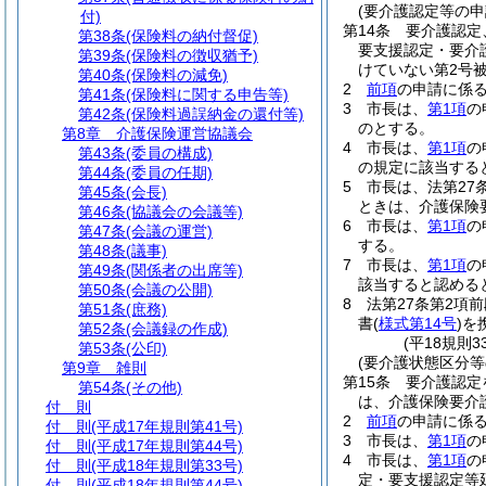
(要介護認定等の申
付)
第14条
要介護認定
第38条
(保険料の納付督促)
要支援認定・要介
第39条
(保険料の徴収猶予)
けていない第2号
第40条
(保険料の減免)
2
前項
の申請に係
第41条
(保険料に関する申告等)
3
市長は、
第1項
の
第42条
(保険料過誤納金の還付等)
のとする。
第8章
介護保険運営協議会
4
市長は、
第1項
の
第43条
(委員の構成)
の規定に該当する
第44条
(委員の任期)
5
市長は、法第27
第45条
(会長)
ときは、介護保険
第46条
(協議会の会議等)
6
市長は、
第1項
の
第47条
(会議の運営)
する。
第48条
(議事)
7
市長は、
第1項
の
第49条
(関係者の出席等)
該当すると認める
第50条
(会議の公開)
8
法第27条第2項前
第51条
(庶務)
書
(
様式第14号
)
を
第52条
(会議録の作成)
(平18規則
第53条
(公印)
(要介護状態区分等
第9章
雑則
第15条
要介護認定
第54条
(その他)
は、介護保険要介
付 則
2
前項
の申請に係
付 則
(平成17年規則第41号)
3
市長は、
第1項
の
付 則
(平成17年規則第44号)
4
市長は、
第1項
の
付 則
(平成18年規則第33号)
定・要支援認定等
付 則
(平成18年規則第44号)