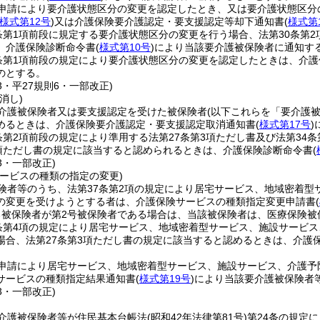
申請により要介護状態区分の変更を認定したとき、又は要介護状態区分
様式第12号
)
又は介護保険要介護認定・要支援認定等却下通知書
(
様式第
条第1項前段に規定する要介護状態区分の変更を行う場合、法第30条第2
、介護保険診断命令書
(
様式第10号
)
により当該要介護被保険者に通知す
条第1項前段の規定により要介護状態区分の変更を認定したときは、介
のとする。
33・平27規則6・一部改正)
消し)
介護被保険者又は要支援認定を受けた被保険者
(以下これらを「要介護
めるときは、介護保険要介護認定・要支援認定取消通知書
(
様式第17号
)
条第2項前段の規定により準用する法第27条第3項ただし書及び法第34
6項ただし書の規定に該当すると認められるときは、介護保険診断命令書
(
33・一部改正)
サービスの種類の指定の変更)
険者等のうち、法第37条第2項の規定により居宅サービス、地域密着型
の変更を受けようとする者は、介護保険サービスの種類指定変更申請書
(
る被保険者が第2号被保険者である場合は、当該被保険者は、医療保険被
条第4項の規定により居宅サービス、地域密着型サービス、施設サービ
場合、法第27条第3項ただし書の規定に該当すると認めるときは、介護
申請により居宅サービス、地域密着型サービス、施設サービス、介護予
サービスの種類指定結果通知書
(
様式第19号
)
により当該要介護被保険者
33・一部改正)
介護被保険者等が住民基本台帳法
(昭和42年法律第81号)
第24条の規定