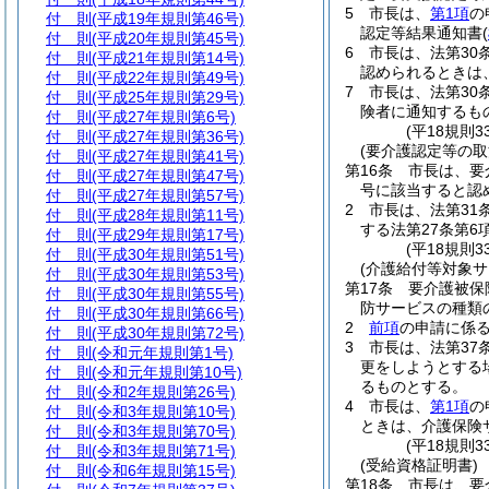
5
市長は、
第1項
の
付 則
(平成19年規則第46号)
認定等結果通知書
(
付 則
(平成20年規則第45号)
6
市長は、法第30
付 則
(平成21年規則第14号)
認められるときは
付 則
(平成22年規則第49号)
7
市長は、法第30
付 則
(平成25年規則第29号)
険者に通知するも
付 則
(平成27年規則第6号)
(平18規則
付 則
(平成27年規則第36号)
(要介護認定等の取
付 則
(平成27年規則第41号)
第16条
市長は、要
付 則
(平成27年規則第47号)
号に該当すると認
付 則
(平成27年規則第57号)
2
市長は、法第31
付 則
(平成28年規則第11号)
する法第27条第
付 則
(平成29年規則第17号)
(平18規則
付 則
(平成30年規則第51号)
(介護給付等対象
付 則
(平成30年規則第53号)
第17条
要介護被保
付 則
(平成30年規則第55号)
防サービスの種類
付 則
(平成30年規則第66号)
2
前項
の申請に係
付 則
(平成30年規則第72号)
3
市長は、法第37
付 則
(令和元年規則第1号)
更をしようとする
付 則
(令和元年規則第10号)
るものとする。
付 則
(令和2年規則第26号)
4
市長は、
第1項
の
付 則
(令和3年規則第10号)
ときは、介護保険
付 則
(令和3年規則第70号)
(平18規則
付 則
(令和3年規則第71号)
(受給資格証明書)
付 則
(令和6年規則第15号)
第18条
市長は、要