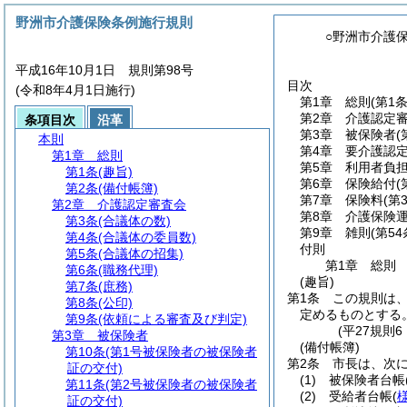
野洲市介護保険条例施行規則
○野洲市介護
平成16年10月1日 規則第98号
目次
(令和8年4月1日施行)
第1章
総則
(第1
第2章
介護認定
条項目次
沿革
第3章
被保険者
(
本則
第4章
要介護認
第1章
総則
第5章
利用者負
第1条
(趣旨)
第6章
保険給付
(
第2条
(備付帳簿)
第7章
保険料
(第
第2章
介護認定審査会
第8章
介護保険
第3条
(合議体の数)
第9章
雑則
(第54
第4条
(合議体の委員数)
付則
第5条
(合議体の招集)
第1章
総則
第6条
(職務代理)
(趣旨)
第7条
(庶務)
第1条
この規則は
第8条
(公印)
定めるものとする
第9条
(依頼による審査及び判定)
(平27規則
第3章
被保険者
(備付帳簿)
第10条
(第1号被保険者の被保険者
第2条
市長は、次
証の交付)
(1)
被保険者台帳
第11条
(第2号被保険者の被保険者
(2)
受給者台帳
(
証の交付)