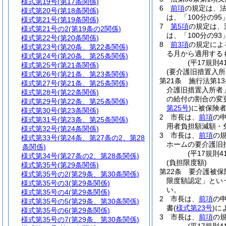
様式第19号
(第17条関係)
6
前項
の規定は、法
様式第20号
(第18条関係)
は、「100分の9
様式第21号
(第19条関係)
7
第5項
の規定は、
様式第21号の2
(第19条の2関係)
は、「100分の9
様式第22号
(第20条関係)
8
前3項
の規定によ
様式第23号
(第20条、第22条関係)
る月から適用する
様式第24号
(第20条、第25条関係)
(平17規則
様式第25号
(第21条関係)
(要介護旧措置入
様式第26号
(第21条、第23条関係)
第21条
施行法第1
様式第27号
(第21条、第25条関係)
介護旧措置入所者
様式第28号
(第22条関係)
の給付の割合の変
様式第29号
(第22条、第25条関係)
第25号
)
に被保険
様式第30号
(第23条関係)
2
市長は、
前項
の
様式第31号
(第23条、第25条関係)
用者負担額減額・
様式第32号
(第24条関係)
3
市長は、
前項
の
様式第33号
(第24条、第27条の2、第28
ホームの要介護旧
条関係)
(平17規則
様式第34号
(第27条の2、第28条関係)
(負担限度額)
様式第35号
(第29条関係)
第22条
要介護被保
様式第35号の2
(第29条、第30条関係)
限度額認定」とい
様式第35号の3
(第29条関係)
い。
様式第35号の4
(第29条関係)
2
市長は、
前項
の
様式第35号の5
(第29条、第30条関係)
書
(
様式第23号
)
に
様式第35号の6
(第29条関係)
3
市長は、
前項
の
様式第35号の7
(第29条、第30条関係)