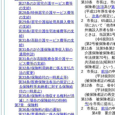
第10条
市長は、市
第27条の2
(居宅介護サービス費等
保険者
(
次項
及び
第
の支給)
(平成11年厚生省
第28条
(特例居宅介護サービス費等
し、
次条
の規定に
の支給)
2
市長は、65歳以
第29条
(居宅介護福祉用具購入費等
項において「他市
の支給)
外施設入所者を除
第30条
(居宅介護住宅改修費等の支
ときは、当該第1
給)
(令6規則1
第31条
(高額介護サービス費等の支
(第2号被保険者の
給)
第11条
法第9条第
第31条の2
(介護保険基準収入額の
介護保険被保険者
適用申請)
年法律第70号)
、
第31条の3
(高額医療合算介護サー
共済組合法
(昭和3
ビス費等の支給)
保険者証」という。
第32条
(保険料滞納者に係る支払方
2
市長は、
前項
の
法の変更)
(平18規則
第33条
(保険給付の一時差止等)
(被保険者証の検認
第34条
(医療保険法各法の規定によ
第12条
市は、省令
る保険料等未納者に対する保険給
(平18規則3
付の一時差止)
(被保険者証の再交
第35条
(保険料を徴収する権利が消
第13条
被保険者証
滅した場合の保険給付の特例)
号
)
を市長に提出し
第7章
保険料
2
市長は、
前項
の
第36条
(保険料の額の通知)
第4章
要介
第37条
(普通徴収に係る保険料の納