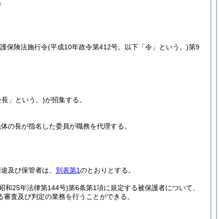
)
介護保険法施行令
(平成10年政令第412号。以下「令」という。)
第9
長」という。)
が招集する。
議体の長が指名した委員が職務を代理する。
用途及び保管者は、
別表第1
のとおりとする。
(昭和25年法律第144号)
第6条第1項に規定する被保護者について、
る審査及び判定の業務を行うことができる。