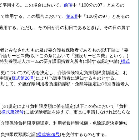
て準用する。
この場合において、
前項
中「100分の97」とあるの
いて準用する。
この場合において、
第5項
中「100分の97」とあるの
適用する。
ただし、その日が月の初日であるときは、その日の属す
険者とみなされたもの及び要介護被保険者であるもの
(以下単に「要
介護サービス費
(以下この条において「施設サービス費」という。)
(特別養護老人ホームの要介護旧措置入所者に関する認定申請)
(
様式
変更についての可否を決定し、介護保険特定負担額限度額認定、利
申請)
(
様式第26号
)
により当該申請者に通知するものとする。
に対して、介護保険利用者負担額減額・免除等認定証
(特別養護老人
)
の規定により負担限度額に係る認定
(以下この条において「負担
(
様式第28号
)
に被保険者証を添えて、市長に申請しなければならな
、介護保険負担限度額認定、利用者負担額減額・免除認定決定通知
険負担限度額認定証
(
様式第29号
)
を交付するものとする。