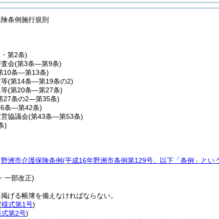
保険条例施行規則
条・第2条)
審査会
(第3条―第9条)
第10条―第13条)
定等
(第14条―第19条の2)
担等
(第20条―第27条)
第27条の2―第35条)
36条―第42条)
運営協議会
(第43条―第53条)
条)
、
野洲市介護保険条例
(平成16年野洲市条例第129号。以下「条例」という
。
6・一部改正)
に掲げる帳簿を備えなければならない。
(
様式第1号
)
様式第2号
)