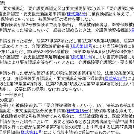
請)
、要支援認定、要介護更新認定又は要支援更新認定
(以下「要介護認定等
護更新認定・要支援更新認定申請書
(
様式第8号
)
に被保険者証を添えて、
被保険者にあっては、被保険者証の添付を要しない。
る被保険者が第2号被保険者である場合は、当該被保険者は、医療保険被
申請があった場合において、必要と認めるときは、介護保険資格者証
(
様
申請を行った者が、法第27条第3項ただし書
(法第28条第4項前段、法第
と認めるときは、介護保険診断命令書
(
様式第10号
)
により当該申請者に
条第11項ただし書
(法第28条第4項前段、法第32条第9項及び法第33条
要介護認定・要支援認定等延期通知書
(
様式第11号
)
により当該申請者に
申請により要介護認定等を行ったときは、介護保険要介護認定・要支援
申請を行った者が法第27条第10項
(法第28条第4項前段、法第32条第9
ときは、介護保険要介護認定・要支援認定等却下通知書
(
様式第13号
)
に
段
(法第28条第4項前段、法第32条第2項及び法第33条第4項前段にお
携帯し、必要に応じ提示しなければならない。
33・一部改正)
の変更)
を受けた被保険者
(以下「要介護被保険者」という。)
が、法第29条第
護認定・要支援認定区分変更申請書
(
様式第15号
)
に被保険者証を添えて
る被保険者が第2号被保険者である場合は、当該被保険者は、医療保険被
申請があった場合において、必要と認めるときは資格者証を当該申請者
申請を行った者が法第29条第2項前段の規定により準用する法第27条
延期通知書
(
様式第11号
)
により当該申請者に通知するものとする。