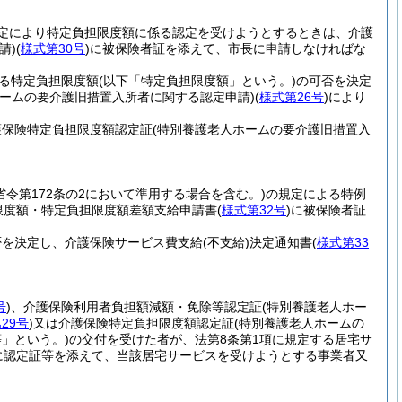
の規定により特定負担限度額に係る認定を受けようとするときは、介護
請)
(
様式第30号
)
に被保険者証を添えて、市長に申請しなければな
する特定負担限度額
(以下「特定負担限度額」という。)
の可否を決定
ホームの要介護旧措置入所者に関する認定申請)
(
様式第26号
)
により
護保険特定負担限度額認定証
(特別養護老人ホームの要介護旧措置入
び省令第172条の2において準用する場合を含む。)
の規定による特例
限度額・特定負担限度額差額支給申請書
(
様式第32号
)
に被保険者証
否を決定し、介護保険サービス費支給
(不支給)
決定通知書
(
様式第33
号
)
、介護保険利用者負担額減額・免除等認定証
(特別養護老人ホー
29号
)
又は介護保険特定負担限度額認定証
(特別養護老人ホームの
」という。)
の交付を受けた者が、法第8条第1項に規定する居宅サ
に認定証等を添えて、当該居宅サービスを受けようとする事業者又