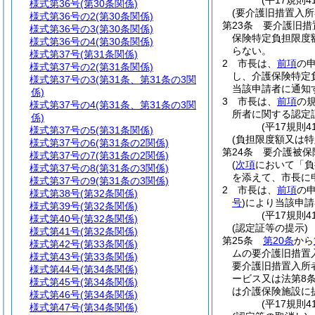
(平17規則
様式第36号
(第30条関係)
(要介護旧措置入
様式第36号の2
(第30条関係)
第23条
要介護旧措
様式第36号の3
(第30条関係)
保険特定負担限度
様式第36号の4
(第30条関係)
らない。
様式第37号
(第31条関係)
2
市長は、
前項
の
様式第37号の2
(第31条関係)
し、介護保険特定
様式第37号の3
(第31条、第31条の3関
当該申請者に通知
係)
3
市長は、
前項
の
様式第37号の4
(第31条、第31条の3関
所者に関する認定証
係)
(平17規則
様式第37号の5
(第31条関係)
(負担限度額又は特
様式第37号の6
(第31条の2関係)
第24条
要介護被保
様式第37号の7
(第31条の2関係)
(
次項
において「負
様式第37号の8
(第31条の3関係)
を添えて、市長に
様式第37号の9
(第31条の3関係)
2
市長は、
前項
の
様式第38号
(第32条関係)
号
)
により当該申請
様式第39号
(第32条関係)
(平17規則
様式第40号
(第32条関係)
(認定証等の提示)
様式第41号
(第32条関係)
第25条
第20条
から
様式第42号
(第33条関係)
ムの要介護旧措置
様式第43号
(第33条関係)
要介護旧措置入所
様式第44号
(第34条関係)
ービス又は法第8
様式第45号
(第34条関係)
は介護保険施設に
様式第46号
(第34条関係)
(平17規則
様式第47号
(第34条関係)