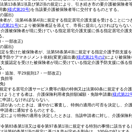
(法第13条第1項及び第2項の規定により、引き続き市の要介護被保険者
明書
(
様式第20号
)
を当該要介護被保険者等に交付するものとする。
の届出)
険者が、法第46条第4項に規定する指定居宅介護支援を受けることにつ
様式第21号
)
により被保険者証を添えて、市長に提出しなければならない
要介護被保険者が現に受けている指定居宅介護支援に係る指定居宅介護
る。
33・一部改正)
の届出)
認定を受けた被保険者が、法第58条第4項に規定する指定介護予防支援
護予防ケアマネジメント依頼
(変更)
届出書
(
様式第21号の2
)
により被保険
要支援認定を受けた被保険者が現に受けている指定介護予防支援に係る
る。
33・追加、平29規則17・一部改正)
者負担等
免)
に規定する居宅介護サービス費等の額の特例又は法第60条に規定する介
けようとする者は、介護保険利用者負担額減額・免除申請書
(
様式第22
に申請しなければならない。
申請があったときは、速やかに審査し、特例の適用の可否を決定し、介
該申請者に通知するものとする。
規定により特例の適用を決定したときは、当該申請者に対し、介護保険
令第83条第1項又は省令第97条第1項に規定する特別の事情に該当す
又は法第60条第1項の規定に基づき市が定める割合は、100分の97とする