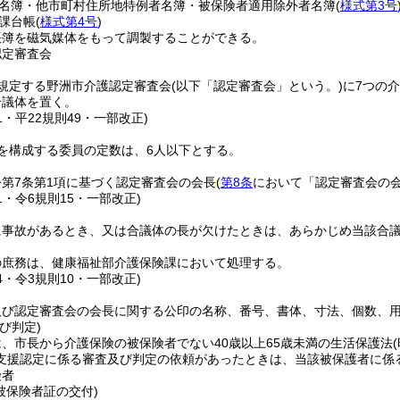
名簿・他市町村住所地特例者名簿・被保険者適用除外者名簿
(
様式第3号
課台帳
(
様式第4号
)
帳簿を磁気媒体をもって調製することができる。
認定審査会
規定する野洲市介護認定審査会
(以下「認定審査会」という。)
に7つの
合議体を置く。
41・平22規則49・一部改正)
を構成する委員の定数は、6人以下とする。
第7条第1項に基づく認定審査会の会長
(
第8条
において「認定審査会の会
41・令6規則15・一部改正)
に事故があるとき、又は合議体の長が欠けたときは、あらかじめ当該合
の庶務は、健康福祉部介護保険課において処理する。
14・令3規則10・一部改正)
及び認定審査会の会長に関する公印の名称、番号、書体、寸法、個数、
び判定)
、市長から介護保険の被保険者でない40歳以上65歳未満の生活保護法
支援認定に係る審査及び判定の依頼があったときは、当該被保護者に係
険者
被保険者証の交付)