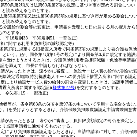
第50条第2項又は法第60条第2項の規定に基づき市が定める割合につい
5」と読み替えるものとする。
法第50条第3項又は法第60条第3項の規定に基づき市が定める割合につ
3」と読み替えるものとする。
る介護給付割合等の変更は、申請書を受理した日の属する月の翌月から
ものとする。
41・平18規則33・平30規則51・一部改正)
所者に関する利用者負担額の減額認定等)
3条第1項に規定する旧措置入所者で同条第3項の規定により要介護被保
」という。)
が、同条第4項第1号の規定により同条第3項に規定する施設
更を受けようとするときは、介護保険利用者負担額減額・免除等申請書
者証を添えて、市長に申請しなければならない。
申請があったときは、速やかに審査し、施設サービス費の給付の割合の
免除決定通知書
(特別養護老人ホームの要介護旧措置入所者に関する認定
規定により施設サービス費の給付の割合を変更したときは、当該申請者
措置入所者に関する認定証)
(
様式第27号
)
を交付するものとする。
41・令6規則15・一部改正)
険者等が、省令第83条の6
(省令第97条の4において準用する場合を含む。
う。)
を受けようとするときは、介護保険負担限度額認定申請書兼同意書
申請があったときは、速やかに審査し、負担限度額認定の可否を決定し
より当該申請者に通知するものとする。
規定により負担限度額認定をしたときは、当該申請者に対して、介護保