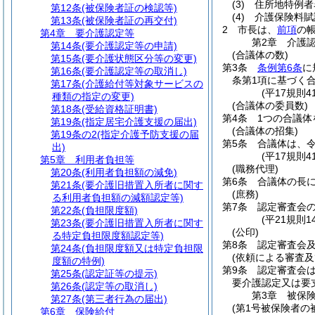
(3)
住所地特例者
第12条
(被保険者証の検認等)
(4)
介護保険料賦
第13条
(被保険者証の再交付)
2
市長は、
前項
の
第4章
要介護認定等
第2章
介護
第14条
(要介護認定等の申請)
(合議体の数)
第15条
(要介護状態区分等の変更)
第3条
条例第6条
に
第16条
(要介護認定等の取消し)
条第1項に基づく
第17条
(介護給付等対象サービスの
(平17規則
種類の指定の変更)
(合議体の委員数)
第18条
(受給資格証明書)
第4条
1つの合議体
第19条
(指定居宅介護支援の届出)
(合議体の招集)
第19条の2
(指定介護予防支援の届
第5条
合議体は、令
出)
(平17規則
第5章
利用者負担等
(職務代理)
第20条
(利用者負担額の減免)
第6条
合議体の長
第21条
(要介護旧措置入所者に関す
(庶務)
る利用者負担額の減額認定等)
第7条
認定審査会
第22条
(負担限度額)
(平21規則
第23条
(要介護旧措置入所者に関す
(公印)
る特定負担限度額認定等)
第8条
認定審査会
第24条
(負担限度額又は特定負担限
(依頼による審査及
度額の特例)
第9条
認定審査会は
第25条
(認定証等の提示)
要介護認定又は要
第26条
(認定等の取消し)
第3章
被保
第27条
(第三者行為の届出)
(第1号被保険者の
第6章
保険給付