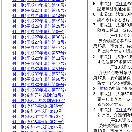
5
市長は、
第1項
の
付 則
(平成19年規則第46号)
認定等結果通知書
(
付 則
(平成20年規則第45号)
6
市長は、法第30
付 則
(平成21年規則第14号)
認められるときは
付 則
(平成22年規則第49号)
7
市長は、法第30
付 則
(平成25年規則第29号)
険者に通知するも
付 則
(平成27年規則第6号)
(平18規則
付 則
(平成27年規則第36号)
(要介護認定等の取
付 則
(平成27年規則第41号)
第16条
市長は、要
付 則
(平成27年規則第47号)
号に該当すると認
付 則
(平成27年規則第57号)
2
市長は、法第31
付 則
(平成28年規則第11号)
する法第27条第
付 則
(平成29年規則第17号)
(平18規則
付 則
(平成30年規則第51号)
(介護給付等対象
付 則
(平成30年規則第53号)
第17条
要介護被保
付 則
(平成30年規則第55号)
防サービスの種類
付 則
(平成30年規則第66号)
2
前項
の申請に係
付 則
(平成30年規則第72号)
3
市長は、法第37
付 則
(令和元年規則第1号)
更をしようとする
付 則
(令和元年規則第10号)
るものとする。
付 則
(令和2年規則第26号)
4
市長は、
第1項
の
付 則
(令和3年規則第10号)
ときは、介護保険
付 則
(令和3年規則第70号)
(平18規則
付 則
(令和3年規則第71号)
(受給資格証明書)
付 則
(令和6年規則第15号)
第18条
市長は、要