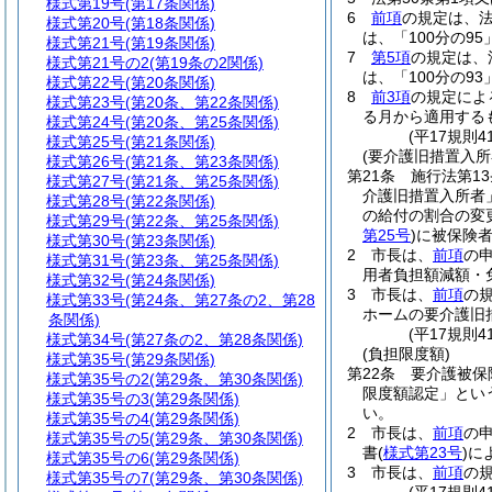
様式第19号
(第17条関係)
6
前項
の規定は、法
様式第20号
(第18条関係)
は、「100分の9
様式第21号
(第19条関係)
7
第5項
の規定は、
様式第21号の2
(第19条の2関係)
は、「100分の9
様式第22号
(第20条関係)
8
前3項
の規定によ
様式第23号
(第20条、第22条関係)
る月から適用する
様式第24号
(第20条、第25条関係)
(平17規則
様式第25号
(第21条関係)
(要介護旧措置入
様式第26号
(第21条、第23条関係)
第21条
施行法第1
様式第27号
(第21条、第25条関係)
介護旧措置入所者
様式第28号
(第22条関係)
の給付の割合の変
様式第29号
(第22条、第25条関係)
第25号
)
に被保険
様式第30号
(第23条関係)
2
市長は、
前項
の
様式第31号
(第23条、第25条関係)
用者負担額減額・
様式第32号
(第24条関係)
3
市長は、
前項
の
様式第33号
(第24条、第27条の2、第28
ホームの要介護旧
条関係)
(平17規則
様式第34号
(第27条の2、第28条関係)
(負担限度額)
様式第35号
(第29条関係)
第22条
要介護被保
様式第35号の2
(第29条、第30条関係)
限度額認定」とい
様式第35号の3
(第29条関係)
い。
様式第35号の4
(第29条関係)
2
市長は、
前項
の
様式第35号の5
(第29条、第30条関係)
書
(
様式第23号
)
に
様式第35号の6
(第29条関係)
3
市長は、
前項
の
様式第35号の7
(第29条、第30条関係)