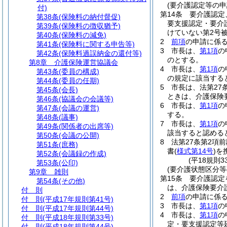
(要介護認定等の申
付)
第14条
要介護認定
第38条
(保険料の納付督促)
要支援認定・要介
第39条
(保険料の徴収猶予)
けていない第2号
第40条
(保険料の減免)
2
前項
の申請に係
第41条
(保険料に関する申告等)
3
市長は、
第1項
の
第42条
(保険料過誤納金の還付等)
のとする。
第8章
介護保険運営協議会
4
市長は、
第1項
の
第43条
(委員の構成)
の規定に該当する
第44条
(委員の任期)
5
市長は、法第27
第45条
(会長)
ときは、介護保険
第46条
(協議会の会議等)
6
市長は、
第1項
の
第47条
(会議の運営)
する。
第48条
(議事)
7
市長は、
第1項
の
第49条
(関係者の出席等)
該当すると認める
第50条
(会議の公開)
8
法第27条第2項前
第51条
(庶務)
書
(
様式第14号
)
を
第52条
(会議録の作成)
(平18規則
第53条
(公印)
(要介護状態区分等
第9章
雑則
第15条
要介護認定
第54条
(その他)
は、介護保険要介
付 則
2
前項
の申請に係
付 則
(平成17年規則第41号)
3
市長は、
第1項
の
付 則
(平成17年規則第44号)
4
市長は、
第1項
の
付 則
(平成18年規則第33号)
定・要支援認定等
付 則
(平成18年規則第44号)