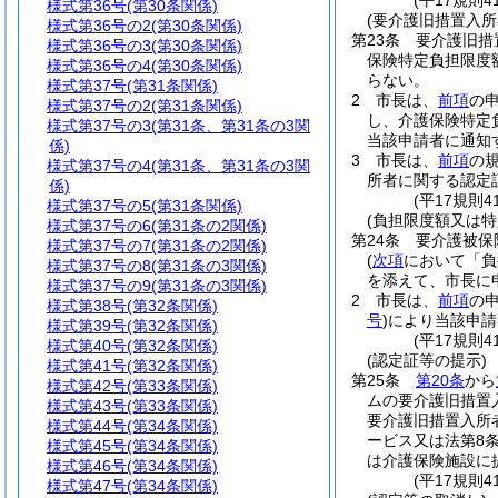
(平17規則
様式第36号
(第30条関係)
(要介護旧措置入
様式第36号の2
(第30条関係)
第23条
要介護旧措
様式第36号の3
(第30条関係)
保険特定負担限度
様式第36号の4
(第30条関係)
らない。
様式第37号
(第31条関係)
2
市長は、
前項
の
様式第37号の2
(第31条関係)
し、介護保険特定
様式第37号の3
(第31条、第31条の3関
当該申請者に通知
係)
3
市長は、
前項
の
様式第37号の4
(第31条、第31条の3関
所者に関する認定証
係)
(平17規則
様式第37号の5
(第31条関係)
(負担限度額又は特
様式第37号の6
(第31条の2関係)
第24条
要介護被保
様式第37号の7
(第31条の2関係)
(
次項
において「負
様式第37号の8
(第31条の3関係)
を添えて、市長に
様式第37号の9
(第31条の3関係)
2
市長は、
前項
の
様式第38号
(第32条関係)
号
)
により当該申請
様式第39号
(第32条関係)
(平17規則
様式第40号
(第32条関係)
(認定証等の提示)
様式第41号
(第32条関係)
第25条
第20条
から
様式第42号
(第33条関係)
ムの要介護旧措置
様式第43号
(第33条関係)
要介護旧措置入所
様式第44号
(第34条関係)
ービス又は法第8
様式第45号
(第34条関係)
は介護保険施設に
様式第46号
(第34条関係)
(平17規則
様式第47号
(第34条関係)