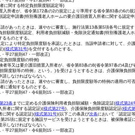
41・平27規則6・平27規則47・一部改正)
所者に関する特定負担限度額認定等)
置入所者が、省令第172条の2の規定により準用する省令第83条の6
額認定申請書
(特別養護老人ホームの要介護旧措置入所者に関する認定申
申請があったときは、速やかに審査し、施行法第13条第5項各号に規定
負担額限度額認定、利用者負担額減額・免除決定通知書
(特別養護老人
するものとする。
規定により特定負担限度額を承認したときは、当該申請者に対して、介
)
(
様式第31号
)
を交付するものとする。
41・平27規則47・一部改正)
定負担限度額の特例)
険者等又は要介護旧措置入所者が、省令第83条の8
(省令第97条の4及
担限度額等の特例」という。)
を受けようとするときは、介護保険負担
申請しなければならない。
申請があったときは、速やかに審査し、負担限度額等の特例の適用の可
者に通知するものとする。
41・平27規則47・令6規則15・一部改正)
第23条
までに定める介護保険利用者負担額減額・免除認定証
(
様式第24
入所者に関する認定証)
(
様式第27号
)
、介護保険負担限度額認定証
(
様式第
者に関する認定証)
(
様式第31号
)
(以下この条及び
次条
において「認定証等
条第25項に規定する施設サービスを受けようとするときは、被保険者証
提示しなければならない。
41・平27規則47・令6規則15・一部改正)