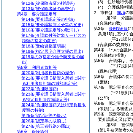
(3)
住所地特例者
第12条
(被保険者証の検認等)
(4)
介護保険料賦
第13条
(被保険者証の再交付)
2
市長は、
前項
の
第4章
要介護認定等
第2章
介護
第14条
(要介護認定等の申請)
(合議体の数)
第15条
(要介護状態区分等の変更)
第3条
条例第6条
に
第16条
(要介護認定等の取消し)
条第1項に基づく
第17条
(介護給付等対象サービスの
(平17規則
種類の指定の変更)
(合議体の委員数)
第18条
(受給資格証明書)
第4条
1つの合議体
第19条
(指定居宅介護支援の届出)
(合議体の招集)
第19条の2
(指定介護予防支援の届
第5条
合議体は、令
出)
(平17規則
第5章
利用者負担等
(職務代理)
第20条
(利用者負担額の減免)
第6条
合議体の長
第21条
(要介護旧措置入所者に関す
(庶務)
る利用者負担額の減額認定等)
第7条
認定審査会
第22条
(負担限度額)
(平21規則
第23条
(要介護旧措置入所者に関す
(公印)
る特定負担限度額認定等)
第8条
認定審査会
第24条
(負担限度額又は特定負担限
(依頼による審査及
度額の特例)
第9条
認定審査会は
第25条
(認定証等の提示)
要介護認定又は要
第26条
(認定等の取消し)
第3章
被保
第27条
(第三者行為の届出)
(第1号被保険者の
第6章
保険給付