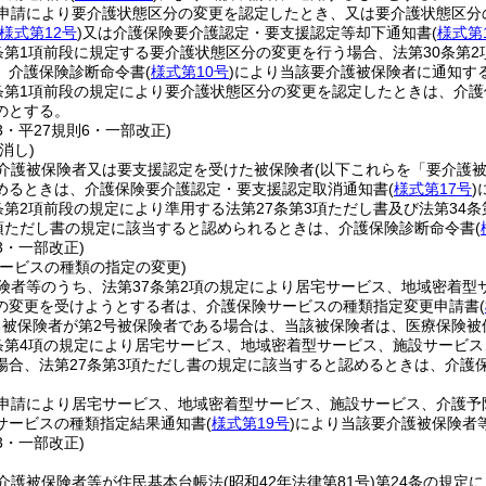
申請により要介護状態区分の変更を認定したとき、又は要介護状態区分
様式第12号
)
又は介護保険要介護認定・要支援認定等却下通知書
(
様式第
条第1項前段に規定する要介護状態区分の変更を行う場合、法第30条第2
、介護保険診断命令書
(
様式第10号
)
により当該要介護被保険者に通知す
条第1項前段の規定により要介護状態区分の変更を認定したときは、介
のとする。
33・平27規則6・一部改正)
消し)
介護被保険者又は要支援認定を受けた被保険者
(以下これらを「要介護
めるときは、介護保険要介護認定・要支援認定取消通知書
(
様式第17号
)
条第2項前段の規定により準用する法第27条第3項ただし書及び法第34
6項ただし書の規定に該当すると認められるときは、介護保険診断命令書
(
33・一部改正)
サービスの種類の指定の変更)
険者等のうち、法第37条第2項の規定により居宅サービス、地域密着型
の変更を受けようとする者は、介護保険サービスの種類指定変更申請書
(
る被保険者が第2号被保険者である場合は、当該被保険者は、医療保険被
条第4項の規定により居宅サービス、地域密着型サービス、施設サービ
場合、法第27条第3項ただし書の規定に該当すると認めるときは、介護
申請により居宅サービス、地域密着型サービス、施設サービス、介護予
サービスの種類指定結果通知書
(
様式第19号
)
により当該要介護被保険者
33・一部改正)
介護被保険者等が住民基本台帳法
(昭和42年法律第81号)
第24条の規定