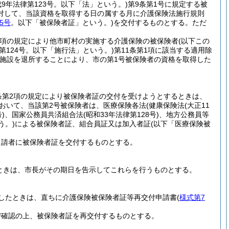
成9年法律第123号。以下「法」という。)
第9条第1号に規定する被
対して、当該資格を取得する日の属する月に介護保険法施行規則
5号
。以下「被保険者証」という。)
を交付するものとする。
ただ
第2項の規定により他市町村の実施する介護保険の被保険者
(以下この
律第124号。以下「施行法」という。)
第11条第1項に該当する適用除
施設を退所することにより、市の第1号被保険者の資格を取得した
条第2項の規定により被保険者証の交付を受けようとするときは、
おいて、当該第2号被保険者は、医療保険各法
(健康保険法
(大正11
)
、国家公務員共済組合法
(昭和33年法律第128号)
、地方公務員等
う。)
による被保険者証、組合員証又は加入者証
(以下「医療保険被
申請者に被保険者証を交付するものとする。
ときは、市長がその期日を告示してこれらを行うものとする。
したときは、直ちに介護保険被保険者証等再交付申請書
(
様式第7
び確認の上、被保険者証を再交付するものとする。