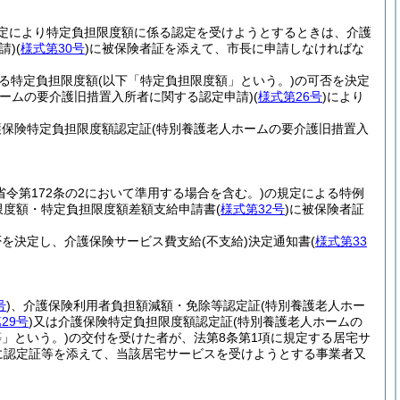
の規定により特定負担限度額に係る認定を受けようとするときは、介護
請)
(
様式第30号
)
に被保険者証を添えて、市長に申請しなければな
する特定負担限度額
(以下「特定負担限度額」という。)
の可否を決定
ホームの要介護旧措置入所者に関する認定申請)
(
様式第26号
)
により
護保険特定負担限度額認定証
(特別養護老人ホームの要介護旧措置入
び省令第172条の2において準用する場合を含む。)
の規定による特例
限度額・特定負担限度額差額支給申請書
(
様式第32号
)
に被保険者証
否を決定し、介護保険サービス費支給
(不支給)
決定通知書
(
様式第33
号
)
、介護保険利用者負担額減額・免除等認定証
(特別養護老人ホー
29号
)
又は介護保険特定負担限度額認定証
(特別養護老人ホームの
」という。)
の交付を受けた者が、法第8条第1項に規定する居宅サ
に認定証等を添えて、当該居宅サービスを受けようとする事業者又