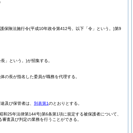
)
介護保険法施行令
(平成10年政令第412号。以下「令」という。)
第9
長」という。)
が招集する。
議体の長が指名した委員が職務を代理する。
用途及び保管者は、
別表第1
のとおりとする。
(昭和25年法律第144号)
第6条第1項に規定する被保護者について、
る審査及び判定の業務を行うことができる。