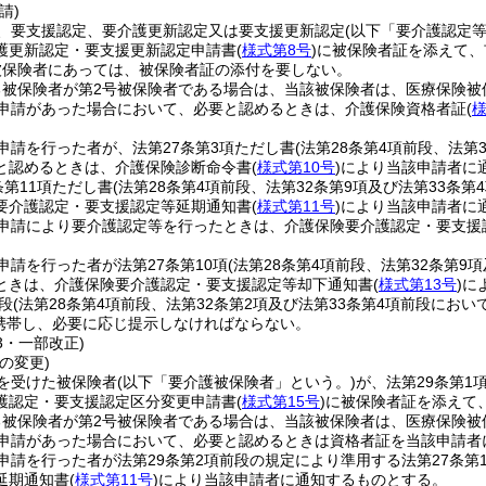
請)
、要支援認定、要介護更新認定又は要支援更新認定
(以下「要介護認定等
護更新認定・要支援更新認定申請書
(
様式第8号
)
に被保険者証を添えて、
被保険者にあっては、被保険者証の添付を要しない。
る被保険者が第2号被保険者である場合は、当該被保険者は、医療保険被
申請があった場合において、必要と認めるときは、介護保険資格者証
(
様
申請を行った者が、法第27条第3項ただし書
(法第28条第4項前段、法第
と認めるときは、介護保険診断命令書
(
様式第10号
)
により当該申請者に
条第11項ただし書
(法第28条第4項前段、法第32条第9項及び法第33条
要介護認定・要支援認定等延期通知書
(
様式第11号
)
により当該申請者に
申請により要介護認定等を行ったときは、介護保険要介護認定・要支援
申請を行った者が法第27条第10項
(法第28条第4項前段、法第32条第9
ときは、介護保険要介護認定・要支援認定等却下通知書
(
様式第13号
)
に
段
(法第28条第4項前段、法第32条第2項及び法第33条第4項前段にお
携帯し、必要に応じ提示しなければならない。
33・一部改正)
の変更)
を受けた被保険者
(以下「要介護被保険者」という。)
が、法第29条第
護認定・要支援認定区分変更申請書
(
様式第15号
)
に被保険者証を添えて
る被保険者が第2号被保険者である場合は、当該被保険者は、医療保険被
申請があった場合において、必要と認めるときは資格者証を当該申請者
申請を行った者が法第29条第2項前段の規定により準用する法第27条
延期通知書
(
様式第11号
)
により当該申請者に通知するものとする。