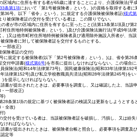
の区域内に住所を有する者が65歳に達することにより、介護保険法
(平
33条第1項
において「第1号被保険者」という。)
の資格を取得する者に
令第36号。以下「省令」という。)
に規定する介護保険被保険者証
(
様式第
より被保険者証の交付を受けている者は、この限りでない。
上の者が市の区域内に住所を有するに至ったこと
(法第13条第1項及び
町村住所地特例被保険者」という。)
及び介護保険法施行法
(平成9年法
く。)
又は他市町村住所地特例被保険者及び適用除外施設入所者が、当該
号被保険者に対して被保険者証を交付するものとする。
5・一部改正)
被保険者証の交付)
2号に規定する被保険者
(以下「第2号被保険者」という。)
は、省令第26
証交付申請書
(
様式第6号
)
を市長に提出しなければならない。
この場合に
船員保険法
(昭和14年法律第73号)
、国民健康保険法
(昭和33年法律第192号
7年法律第152号)
及び私立学校教職員共済法
(昭和28年法律第245号)
をい
)
を提示しなければならない。
申請書が提出されたときは、必要事項を調査し、又は確認した上、当該
33・一部改正)
等)
第28条第1項の規定に基づく被保険者証の検認又は更新をしようとする
3・全改)
付)
の交付を受けている者は、当該被保険者証を破損し、汚損し、又は紛失
なければならない。
申請書が提出されたときは、被保険者台帳と照合し、必要事項を調査及
護認定等