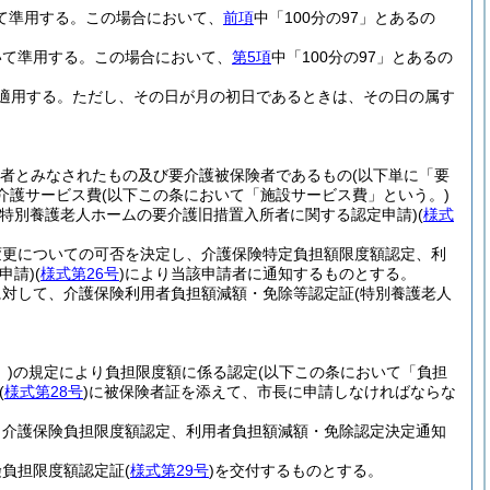
て準用する。
この場合において、
前項
中「100分の97」とあるの
いて準用する。
この場合において、
第5項
中「100分の97」とあるの
適用する。
ただし、その日が月の初日であるときは、その日の属す
険者とみなされたもの及び要介護被保険者であるもの
(以下単に「要
介護サービス費
(以下この条において「施設サービス費」という。)
(特別養護老人ホームの要介護旧措置入所者に関する認定申請)
(
様式
変更についての可否を決定し、介護保険特定負担額限度額認定、利
申請)
(
様式第26号
)
により当該申請者に通知するものとする。
に対して、介護保険利用者負担額減額・免除等認定証
(特別養護老人
)
の規定により負担限度額に係る認定
(以下この条において「負担
(
様式第28号
)
に被保険者証を添えて、市長に申請しなければならな
、介護保険負担限度額認定、利用者負担額減額・免除認定決定通知
険負担限度額認定証
(
様式第29号
)
を交付するものとする。