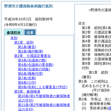
野洲市介護保険条例施行規則
○野洲市介護
平成16年10月1日 規則第98号
目次
(令和8年4月1日施行)
第1章
総則
(第1
第2章
介護認定
条項目次
沿革
第3章
被保険者
(
本則
第4章
要介護認
第1章
総則
第5章
利用者負
第1条
(趣旨)
第6章
保険給付
(
第2条
(備付帳簿)
第7章
保険料
(第
第2章
介護認定審査会
第8章
介護保険
第3条
(合議体の数)
第9章
雑則
(第54
第4条
(合議体の委員数)
付則
第5条
(合議体の招集)
第1章
総則
第6条
(職務代理)
(趣旨)
第7条
(庶務)
第1条
この規則は
第8条
(公印)
定めるものとする
第9条
(依頼による審査及び判定)
(平27規則
第3章
被保険者
(備付帳簿)
第10条
(第1号被保険者の被保険者
第2条
市長は、次
証の交付)
(1)
被保険者台帳
第11条
(第2号被保険者の被保険者
(2)
受給者台帳
(
証の交付)