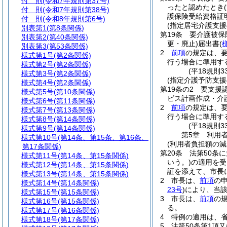
付 則
(令和7年規則第37号)
ったと認めたとき
付 則
(令和7年規則第38号)
護保険受給資格証
付 則
(令和8年規則第6号)
(指定居宅介護支援
別表第1
(第8条関係)
第19条
要介護被保
別表第2
(第40条関係)
更・廃止)
届出書
(
別表第3
(第53条関係)
2
前項
の規定は、
様式第1号
(第2条関係)
行う場合に準用す
様式第2号
(第2条関係)
(平18規則
様式第3号
(第2条関係)
(指定介護予防支援
様式第4号
(第2条関係)
第19条の2
要支援
様式第5号
(第10条関係)
ビス計画作成・介
様式第6号
(第11条関係)
2
前項
の規定は、
様式第7号
(第13条関係)
行う場合に準用す
様式第8号
(第14条関係)
(平18規則
様式第9号
(第14条関係)
第5章
利用
様式第10号
(第14条、第15条、第16条、
(利用者負担額の減
第17条関係)
第20条
法第50条
様式第11号
(第14条、第15条関係)
いう。)
の適用を受
様式第12号
(第14条、第15条関係)
証を添えて、市長
様式第13号
(第14条、第15条関係)
2
市長は、
前項
の
様式第14号
(第14条関係)
23号
)
により、当
様式第15号
(第15条関係)
3
市長は、
前項
の
様式第16号
(第15条関係)
る。
様式第17号
(第16条関係)
4
特例の適用は、省
様式第18号
(第17条関係)
5
法第50条第1項