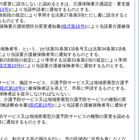
の変更に該当しないと認めるときは、介護保険要介護認定・要支援
13号
)
により当該申請者に通知するものとする。
項前段の規定により準用する法第27条第3項ただし書に該当すると
るものとする。
護保険要介護状態区分変更通知書
(
様式第16号
)
により当該要介護被保
被保険者等」という。)
が法第31条第1項各号又は法第34条第1項各
により当該要介護被保険者等に通知するものとする。
条第2項前段の規定により準用する法第32条第2項の規定により準用
様式第10号
)
により当該要介護被保険者等に通知するものとする。
サービス、施設サービス、介護予防サービス又は地域密着型介護予
様式第18号
)
に被保険者証を添えて、市長に申請するものとする。
保険者証を提示しなければならない。
ス、介護予防サービス又は地域密着型介護予防サービスの種類の変
保険診断命令書
(
様式第10号
)
により当該要介護被保険者等に通知す
防サービス又は地域密着型介護予防サービスの種類の変更を認める
等に通知するものとする。
により、転出する旨の届出を行い、市の区域内に住所を有しなくな