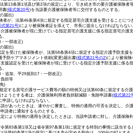
(法第13条第1項及び第2項の規定により、引き続き市の要介護被保険者
明書
(
様式第20号
)
を当該要介護被保険者等に交付するものとする。
の届出)
険者が、法第46条第4項に規定する指定居宅介護支援を受けることにつ
様式第21号
)
により被保険者証を添えて、市長に提出しなければならない
要介護被保険者が現に受けている指定居宅介護支援に係る指定居宅介護
る。
33・一部改正)
の届出)
認定を受けた被保険者が、法第58条第4項に規定する指定介護予防支援
護予防ケアマネジメント依頼
(変更)
届出書
(
様式第21号の2
)
により被保険
要支援認定を受けた被保険者が現に受けている指定介護予防支援に係る
る。
33・追加、平29規則17・一部改正)
者負担等
免)
に規定する居宅介護サービス費等の額の特例又は法第60条に規定する介
けようとする者は、介護保険利用者負担額減額・免除申請書
(
様式第22
に申請しなければならない。
申請があったときは、速やかに審査し、特例の適用の可否を決定し、介
該申請者に通知するものとする。
規定により特例の適用を決定したときは、当該申請者に対し、介護保険
令第83条第1項又は省令第97条第1項に規定する特別の事情に該当す
又は法第60条第1項の規定に基づき市が定める割合は、100分の97とする