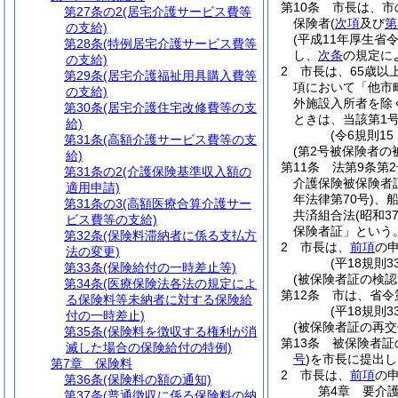
第10条
市長は、市
第27条の2
(居宅介護サービス費等
保険者
(
次項
及び
第
の支給)
(平成11年厚生省
第28条
(特例居宅介護サービス費等
し、
次条
の規定に
の支給)
2
市長は、65歳以
第29条
(居宅介護福祉用具購入費等
項において「他市
の支給)
外施設入所者を除
第30条
(居宅介護住宅改修費等の支
ときは、当該第1
給)
(令6規則1
第31条
(高額介護サービス費等の支
(第2号被保険者の
給)
第11条
法第9条第
第31条の2
(介護保険基準収入額の
介護保険被保険者
適用申請)
年法律第70号)
、
第31条の3
(高額医療合算介護サー
共済組合法
(昭和3
ビス費等の支給)
保険者証」という。
第32条
(保険料滞納者に係る支払方
2
市長は、
前項
の
法の変更)
(平18規則
第33条
(保険給付の一時差止等)
(被保険者証の検認
第34条
(医療保険法各法の規定によ
第12条
市は、省令
る保険料等未納者に対する保険給
(平18規則3
付の一時差止)
(被保険者証の再交
第35条
(保険料を徴収する権利が消
第13条
被保険者証
滅した場合の保険給付の特例)
号
)
を市長に提出し
第7章
保険料
2
市長は、
前項
の
第36条
(保険料の額の通知)
第4章
要介
第37条
(普通徴収に係る保険料の納