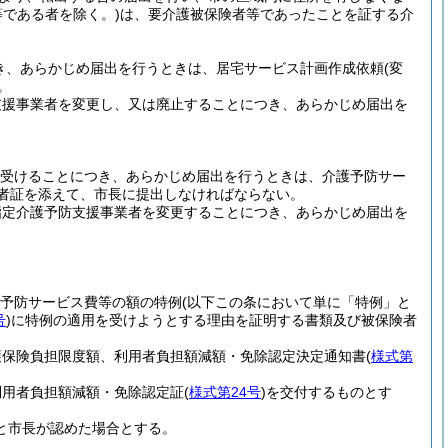
等である者を除く。)
は、要介護被保険者等であったことを証する介
き、あらかじめ届出を行うときは、居宅サービス計画作成依頼
(変
。
支援事業者を変更し、又は廃止することにつき、あらかじめ届出を
を受けることにつき、あらかじめ届出を行うときは、介護予防サー
者証を添えて、市長に提出しなければならない。
指定介護予防支援事業者を変更することにつき、あらかじめ届出を
護予防サービス費等の額の特例
(以下この条において単に「特例」と
号
)
に特例の適用を受けようとする理由を証明する書類及び被保険者
護保険負担限度額、利用者負担額減額・免除認定決定通知書
(
様式第
利用者負担額減額・免除認定証
(
様式第24号
)
を交付するものとす
ると市長が認めた場合とする。
。