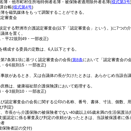
名簿・他市町村住所地特例者名簿・被保険者適用除外者名簿
(
様式第3号
課台帳
(
様式第4号
)
帳簿を磁気媒体をもって調製することができる。
認定審査会
規定する野洲市介護認定審査会
(以下「認定審査会」という。)
に7つの
合議体を置く。
41・平22規則49・一部改正)
を構成する委員の定数は、6人以下とする。
第7条第1項に基づく認定審査会の会長
(
第8条
において「認定審査会の会
41・令6規則15・一部改正)
に事故があるとき、又は合議体の長が欠けたときは、あらかじめ当該合
の庶務は、健康福祉部介護保険課において処理する。
14・令3規則10・一部改正)
及び認定審査会の会長に関する公印の名称、番号、書体、寸法、個数、
び判定)
、市長から介護保険の被保険者でない40歳以上65歳未満の生活保護法
支援認定に係る審査及び判定の依頼があったときは、当該被保護者に係
険者
被保険者証の交付)