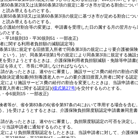
第50条第2項又は法第60条第2項の規定に基づき市が定める割合につい
5」と読み替えるものとする。
法第50条第3項又は法第60条第3項の規定に基づき市が定める割合につ
3」と読み替えるものとする。
る介護給付割合等の変更は、申請書を受理した日の属する月の翌月から
ものとする。
41・平18規則33・平30規則51・一部改正)
所者に関する利用者負担額の減額認定等)
3条第1項に規定する旧措置入所者で同条第3項の規定により要介護被保
」という。)
が、同条第4項第1号の規定により同条第3項に規定する施設
更を受けようとするときは、介護保険利用者負担額減額・免除等申請書
者証を添えて、市長に申請しなければならない。
申請があったときは、速やかに審査し、施設サービス費の給付の割合の
免除決定通知書
(特別養護老人ホームの要介護旧措置入所者に関する認定
規定により施設サービス費の給付の割合を変更したときは、当該申請者
措置入所者に関する認定証)
(
様式第27号
)
を交付するものとする。
41・令6規則15・一部改正)
険者等が、省令第83条の6
(省令第97条の4において準用する場合を含む。
う。)
を受けようとするときは、介護保険負担限度額認定申請書兼同意書
申請があったときは、速やかに審査し、負担限度額認定の可否を決定し
より当該申請者に通知するものとする。
規定により負担限度額認定をしたときは、当該申請者に対して、介護保