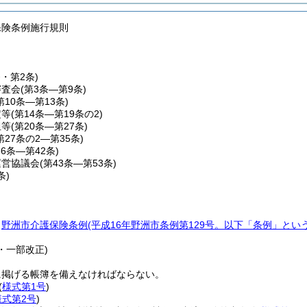
保険条例施行規則
条・第2条)
審査会
(第3条―第9条)
第10条―第13条)
定等
(第14条―第19条の2)
担等
(第20条―第27条)
第27条の2―第35条)
36条―第42条)
運営協議会
(第43条―第53条)
条)
、
野洲市介護保険条例
(平成16年野洲市条例第129号。以下「条例」という
。
6・一部改正)
に掲げる帳簿を備えなければならない。
(
様式第1号
)
様式第2号
)