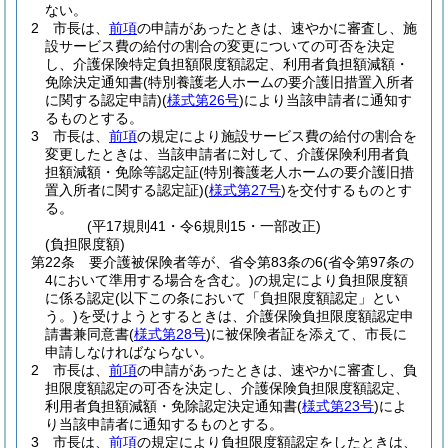
ない。
2
市長は、
前項
の申請があったときは、速やかに審査し、施
設サービス費の給付の割合の変更についての可否を決定
し、介護保険特定負担額限度額認定、利用者負担額減額・
免除決定通知書
(特別養護老人ホームの要介護旧措置入所者
に関する認定申請)
(
様式第26号
)
により当該申請者に通知す
るものとする。
3
市長は、
前項
の規定により施設サービス費の給付の割合を
変更したときは、当該申請者に対して、介護保険利用者負
担額減額・免除等認定証
(特別養護老人ホームの要介護旧措
置入所者に関する認定証)
(
様式第27号
)
を交付するものとす
る。
(平17規則41・令6規則15・一部改正)
(負担限度額)
第22条
要介護被保険者等が、省令第83条の6
(省令第97条の
4において準用する場合を含む。)
の規定により負担限度額
に係る認定
(以下この条において「負担限度額認定」とい
う。)
を受けようとするときは、介護保険負担限度額認定申
請書兼同意書
(
様式第28号
)
に被保険者証を添えて、市長に
申請しなければならない。
2
市長は、
前項
の申請があったときは、速やかに審査し、負
担限度額認定の可否を決定し、介護保険負担限度額認定、
利用者負担額減額・免除認定決定通知書
(
様式第23号
)
によ
り当該申請者に通知するものとする。
3
市長は、
前項
の規定により負担限度額認定をしたときは、