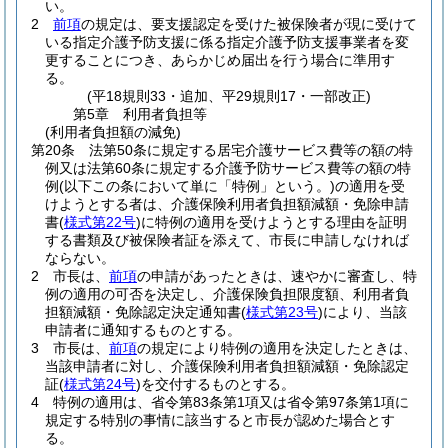
い。
2
前項
の規定は、要支援認定を受けた被保険者が現に受けて
いる指定介護予防支援に係る指定介護予防支援事業者を変
更することにつき、あらかじめ届出を行う場合に準用す
る。
(平18規則33・追加、平29規則17・一部改正)
第5章
利用者負担等
(利用者負担額の減免)
第20条
法第50条に規定する居宅介護サービス費等の額の特
例又は法第60条に規定する介護予防サービス費等の額の特
例
(以下この条において単に「特例」という。)
の適用を受
けようとする者は、介護保険利用者負担額減額・免除申請
書
(
様式第22号
)
に特例の適用を受けようとする理由を証明
する書類及び被保険者証を添えて、市長に申請しなければ
ならない。
2
市長は、
前項
の申請があったときは、速やかに審査し、特
例の適用の可否を決定し、介護保険負担限度額、利用者負
担額減額・免除認定決定通知書
(
様式第23号
)
により、当該
申請者に通知するものとする。
3
市長は、
前項
の規定により特例の適用を決定したときは、
当該申請者に対し、介護保険利用者負担額減額・免除認定
証
(
様式第24号
)
を交付するものとする。
4
特例の適用は、省令第83条第1項又は省令第97条第1項に
規定する特別の事情に該当すると市長が認めた場合とす
る。