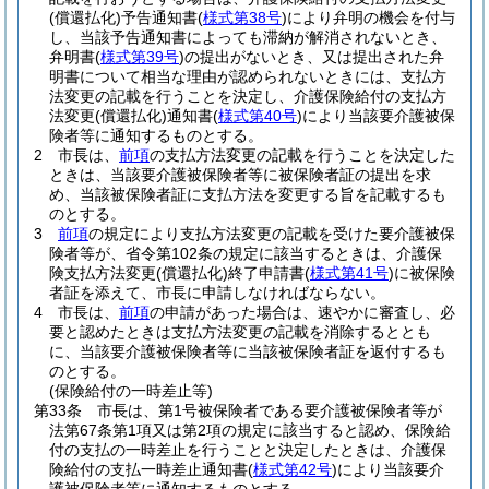
(償還払化)
予告通知書
(
様式第38号
)
により弁明の機会を付与
し、当該予告通知書によっても滞納が解消されないとき、
弁明書
(
様式第39号
)
の提出がないとき、又は提出された弁
明書について相当な理由が認められないときには、支払方
法変更の記載を行うことを決定し、介護保険給付の支払方
法変更
(償還払化)
通知書
(
様式第40号
)
により当該要介護被保
険者等に通知するものとする。
2
市長は、
前項
の支払方法変更の記載を行うことを決定した
ときは、当該要介護被保険者等に被保険者証の提出を求
め、当該被保険者証に支払方法を変更する旨を記載するも
のとする。
3
前項
の規定により支払方法変更の記載を受けた要介護被保
険者等が、省令第102条の規定に該当するときは、介護保
険支払方法変更
(償還払化)
終了申請書
(
様式第41号
)
に被保険
者証を添えて、市長に申請しなければならない。
4
市長は、
前項
の申請があった場合は、速やかに審査し、必
要と認めたときは支払方法変更の記載を消除するととも
に、当該要介護被保険者等に当該被保険者証を返付するも
のとする。
(保険給付の一時差止等)
第33条
市長は、第1号被保険者である要介護被保険者等が
法第67条第1項又は第2項の規定に該当すると認め、保険給
付の支払の一時差止を行うことと決定したときは、介護保
険給付の支払一時差止通知書
(
様式第42号
)
により当該要介