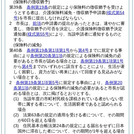
(保険料の徴収猶予)
第39条
条例第19条
の規定により保険料の徴収猶予を受けよ
うとする者は、介護保険料減免・徴収猶予申請書
(
様式第54
号
)
を市長に提出しなければならない。
2
市長は、
前項
の申請書の提出があったときは、速やかに審
査し、徴収猶予の可否を決定し、介護保険料徴収猶予決定
通知書
(
様式第55号
)
により、当該申請者に通知するものと
する。
(保険料の減免)
第40条
条例第19条第1項第1号
から
第4号
までに規定する事
由により
条例第20条第1項
の規定による保険料の減免の必
要があると市長が認める場合とは、
条例第19条第1項第1号
から
第4号
までのいずれかに該当することにより、生活が著
しく困窮し、資力が近い将来において回復する見込みがな
い場合とする。
2
条例第19条第1項第5号
に規定する事由により、
条例第20
条第1項
の規定による保険料の減免の必要があると市長が認
める場合とは、次に掲げるとおりとする。
(1)
当該年度の市町村民税を課税されている者がいない世
帯に属する者について、生活困窮者であると認められる
場合
(2)
法第63条の規定の適用を受ける者について、その期間
が60日を超える場合
(3)
住民基本台帳法第24条の規定による届出をせずに日本
国外に滞在した者について、その期間が1年を超える場合