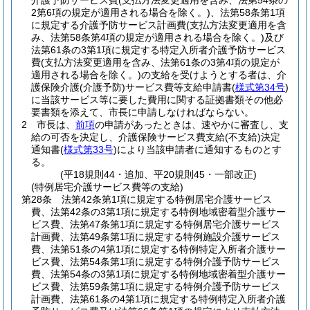
介護予防サービス費
(支払方法変更適用を含み、法第54条の
2第6項の規定が適用される場合を除く。)
、法第58条第1項
に規定する介護予防サービス計画費
(支払方法変更適用を含
み、法第58条第4項の規定が適用される場合を除く。)
及び
法第61条の3第1項に規定する特定入所者介護予防サービス
費
(支払方法変更適用を含み、法第61条の3第4項の規定が
適用される場合を除く。)
の支給を受けようとする者は、介
護保険介護
(介護予防)
サービス費等支給申請書
(
様式第34号
)
に当該サービス等に要した費用に関する証拠書類その他必
要書類を添えて、市長に申請しなければならない。
2
市長は、
前項
の申請があったときは、速やかに審査し、支
給の可否を決定し、介護保険サービス費支給
(不支給)
決定
通知書
(
様式第33号
)
により当該申請者に通知するものとす
る。
(平18規則44・追加、平20規則45・一部改正)
(特例居宅介護サービス費等の支給)
第28条
法第42条第1項に規定する特例居宅介護サービス
費、法第42条の3第1項に規定する特例地域密着型介護サー
ビス費、法第47条第1項に規定する特例居宅介護サービス
計画費、法第49条第1項に規定する特例施設介護サービス
費、法第51条の4第1項に規定する特例特定入所者介護サー
ビス費、法第54条第1項に規定する特例介護予防サービス
費、法第54条の3第1項に規定する特例地域密着型介護サー
ビス費、法第59条第1項に規定する特例介護予防サービス
計画費、法第61条の4第1項に規定する特例特定入所者介護