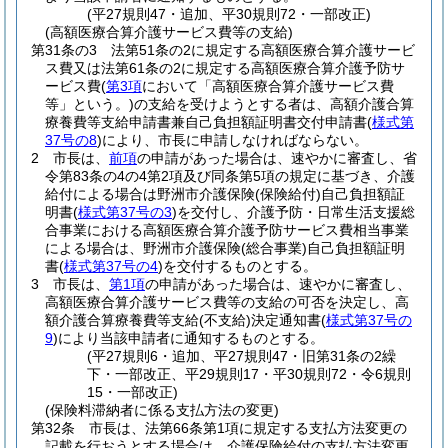
(平27規則47・追加、平30規則72・一部改正)
(高額医療合算介護サービス費等の支給)
第31条の3
法第51条の2に規定する高額医療合算介護サービ
ス費又は法第61条の2に規定する高額医療合算介護予防サ
ービス費
(
第3項
において「高額医療合算介護サービス費
等」という。)
の支給を受けようとする者は、高額介護合算
療養費等支給申請書兼自己負担額証明書交付申請書
(
様式第
37号の8
)
により、市長に申請しなければならない。
2
市長は、
前項
の申請があった場合は、速やかに審査し、省
令第83条の4の4第2項及び同条第5項の規定に基づき、介護
給付による場合は野洲市介護保険
(保険給付)
自己負担額証
明書
(
様式第37号の3
)
を交付し、介護予防・日常生活支援総
合事業における高額医療合算介護予防サービス費相当事業
による場合は、野洲市介護保険
(総合事業)
自己負担額証明
書
(
様式第37号の4
)
を交付するものとする。
3
市長は、
第1項
の申請があった場合は、速やかに審査し、
高額医療合算介護サービス費等の支給の可否を決定し、高
額介護合算療養費等支給
(不支給)
決定通知書
(
様式第37号の
9
)
により当該申請者に通知するものとする。
(平27規則6・追加、平27規則47・旧第31条の2繰
下・一部改正、平29規則17・平30規則72・令6規則
15・一部改正)
(保険料滞納者に係る支払方法の変更)
第32条
市長は、法第66条第1項に規定する支払方法変更の
記載を行おうとする場合は、介護保険給付の支払方法変更