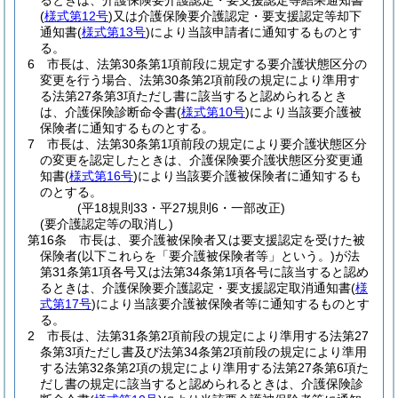
るときは、介護保険要介護認定・要支援認定等結果通知書
(
様式第12号
)
又は介護保険要介護認定・要支援認定等却下
通知書
(
様式第13号
)
により当該申請者に通知するものとす
る。
6
市長は、法第30条第1項前段に規定する要介護状態区分の
変更を行う場合、法第30条第2項前段の規定により準用す
る法第27条第3項ただし書に該当すると認められるとき
は、介護保険診断命令書
(
様式第10号
)
により当該要介護被
保険者に通知するものとする。
7
市長は、法第30条第1項前段の規定により要介護状態区分
の変更を認定したときは、介護保険要介護状態区分変更通
知書
(
様式第16号
)
により当該要介護被保険者に通知するも
のとする。
(平18規則33・平27規則6・一部改正)
(要介護認定等の取消し)
第16条
市長は、要介護被保険者又は要支援認定を受けた被
保険者
(以下これらを「要介護被保険者等」という。)
が法
第31条第1項各号又は法第34条第1項各号に該当すると認め
るときは、介護保険要介護認定・要支援認定取消通知書
(
様
式第17号
)
により当該要介護被保険者等に通知するものとす
る。
2
市長は、法第31条第2項前段の規定により準用する法第27
条第3項ただし書及び法第34条第2項前段の規定により準用
する法第32条第2項の規定により準用する法第27条第6項た
だし書の規定に該当すると認められるときは、介護保険診