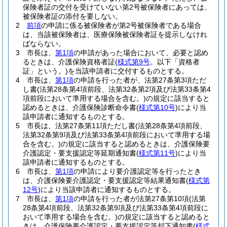
保険者証の交付を受けていない第2号被保険者にあっては、
被保険者証の添付を要しない。
2
前項
の申請に係る被保険者が第2号被保険者である場合
は、当該被保険者は、医療保険被保険者証を提示しなけれ
ばならない。
3
市長は、
第1項
の申請があった場合において、必要と認め
るときは、介護保険資格者証
(
様式第9号
。以下「資格者
証」という。)
を当該申請者に交付するものとする。
4
市長は、
第1項
の申請を行った者が、法第27条第3項ただ
し書
(法第28条第4項前段、法第32条第2項及び法第33条第4
項前段において準用する場合を含む。)
の規定に該当すると
認めるときは、介護保険診断命令書
(
様式第10号
)
により当
該申請者に通知するものとする。
5
市長は、法第27条第11項ただし書
(法第28条第4項前段、
法第32条第9項及び法第33条第4項前段において準用する場
合を含む。)
の規定に該当すると認めるときは、介護保険要
介護認定・要支援認定等延期通知書
(
様式第11号
)
により当
該申請者に通知するものとする。
6
市長は、
第1項
の申請により要介護認定等を行ったとき
は、介護保険要介護認定・要支援認定等結果通知書
(
様式第
12号
)
により当該申請者に通知するものとする。
7
市長は、
第1項
の申請を行った者が法第27条第10項
(法第
28条第4項前段、法第32条第9項及び法第33条第4項前段に
おいて準用する場合を含む。)
の規定に該当すると認めると
きは、介護保険要介護認定・要支援認定等却下通知書
(
様式