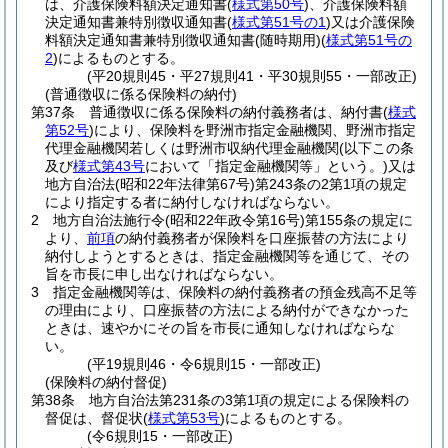
は、介護保険料額決定通知書
(
様式第50号
)
、介護保険料額
決定通知書兼特別徴収通知書
(
様式第51号の1
)
又は介護保険
料額決定通知書兼特別徴収通知書
(随時期用)
(
様式第51号の
2
)
によるものとする。
(平20規則45・平27規則41・平30規則55・一部改正)
(普通徴収に係る保険料の納付)
第37条
普通徴収に係る保険料の納付義務者は、納付書
(
様式
第52号
)
により、保険料を野洲市指定金融機関、野洲市指定
代理金融機関若しくは野洲市収納代理金融機関
(以下この条
及び
様式第43号
において「指定金融機関等」という。)
又は
地方自治法
(昭和22年法律第67号)
第243条の2第1項の規定
により指定する者に納付しなければならない。
2
地方自治法施行令
(昭和22年政令第16号)
第155条の規定に
より、
前項
の納付義務者が保険料を口座振替の方法により
納付しようとするときは、指定金融機関等を通じて、その
旨を市長に申し出なければならない。
3
指定金融機関等は、保険料の納付義務者の預金残高不足等
の理由により、口座振替の方法による納付ができなかった
ときは、速やかにその旨を市長に通知しなければならな
い。
(平19規則46・令6規則15・一部改正)
(保険料の納付督促)
第38条
地方自治法第231条の3第1項の規定による保険料の
督促は、督促状
(
様式第53号
)
によるものとする。
(令6規則15・一部改正)