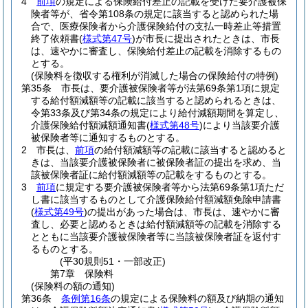
4
前項
の規定による保険給付差止の記載を受けた要介護被保
険者等が、省令第108条の規定に該当すると認められた場
合で、医療保険者から介護保険給付の支払一時差止等措置
終了依頼書
(
様式第47号
)
が市長に提出されたときは、市長
は、速やかに審査し、保険給付差止の記載を消除するもの
とする。
(保険料を徴収する権利が消滅した場合の保険給付の特例)
第35条
市長は、要介護被保険者等が法第69条第1項に規定
する給付額減額等の記載に該当すると認められるときは、
令第33条及び第34条の規定により給付減額期間を算定し、
介護保険給付額減額通知書
(
様式第48号
)
により当該要介護
被保険者等に通知するものとする。
2
市長は、
前項
の給付額減額等の記載に該当すると認めると
きは、当該要介護被保険者に被保険者証の提出を求め、当
該被保険者証に給付額減額等の記載をするものとする。
3
前項
に規定する要介護被保険者等から法第69条第1項ただ
し書に該当するものとして介護保険給付額減額免除申請書
(
様式第49号
)
の提出があった場合は、市長は、速やかに審
査し、必要と認めるときは給付額減額等の記載を消除する
とともに当該要介護被保険者等に当該被保険者証を返付す
るものとする。
(平30規則51・一部改正)
第7章
保険料
(保険料の額の通知)
第36条
条例第16条
の規定による保険料の額及び納期の通知