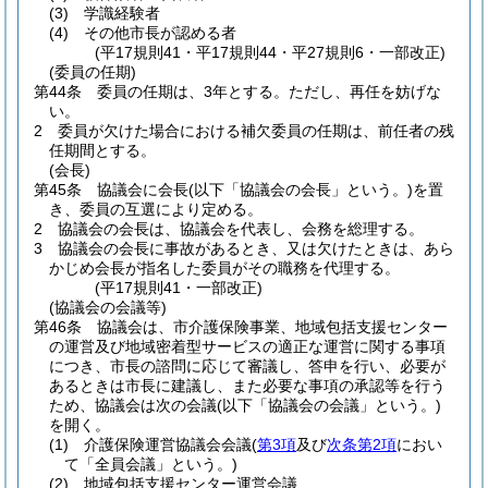
(3)
学識経験者
(4)
その他市長が認める者
(平17規則41・平17規則44・平27規則6・一部改正)
(委員の任期)
第44条
委員の任期は、3年とする。
ただし、再任を妨げな
い。
2
委員が欠けた場合における補欠委員の任期は、前任者の残
任期間とする。
(会長)
第45条
協議会に会長
(以下「協議会の会長」という。)
を置
き、委員の互選により定める。
2
協議会の会長は、協議会を代表し、会務を総理する。
3
協議会の会長に事故があるとき、又は欠けたときは、あら
かじめ会長が指名した委員がその職務を代理する。
(平17規則41・一部改正)
(協議会の会議等)
第46条
協議会は、市介護保険事業、地域包括支援センター
の運営及び地域密着型サービスの適正な運営に関する事項
につき、市長の諮問に応じて審議し、答申を行い、必要が
あるときは市長に建議し、また必要な事項の承認等を行う
ため、協議会は次の会議
(以下「協議会の会議」という。)
を開く。
(1)
介護保険運営協議会会議
(
第3項
及び
次条第2項
におい
て「全員会議」という。)
(2)
地域包括支援センター運営会議