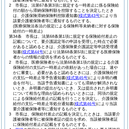
護被保険者等に通知するものとする。
2
市長は、法第67条第3項に規定する一時差止に係る保険給
付の額から滞納保険料額を控除することを決定したとき
は、介護保険滞納保険料控除通知書
(
様式第43号
)
により当
該要介護被保険者等に通知するものとする。
(医療保険法各法の規定による保険料等未納者に対する保険
給付の一時差止)
第34条
市長は、法第68条第1項に規定する保険給付差止の
記載について、要介護認定等の申請を受理した時点で必要
があると認めるときは、介護保険要介護認定等申請受理通
知書
(
様式第44号
)
により法第68条第5項に規定する医療保険
者からの情報の提供を求めるものとする。
2
市長は、医療保険者から法第68条第1項の規定による介護
保険給付の支払の一時差止の依頼があった場合には、速や
かに審査し、必要があると認めるときには、介護保険給付
の支払一時差止等予告通知書
(
様式第45号
)
により弁明の機
会を付与し、当該予告通知書によっても滞納が解消されな
いとき、弁明書の提出がないとき、又は提出された弁明書
について相当な理由が認められないときには、同項の規定
による保険給付差止の記載を行うことを決定し、介護保険
給付の支払一時差止等処分通知書
(
様式第46号
)
により当該
要介護被保険者等に通知するものとする。
3
市長は、保険給付差止の記載を決定したときは、当該要介
護被保険者等に被保険者証の提出を求め、当該被保険者証
に保険給付差止の記載をするものとする。