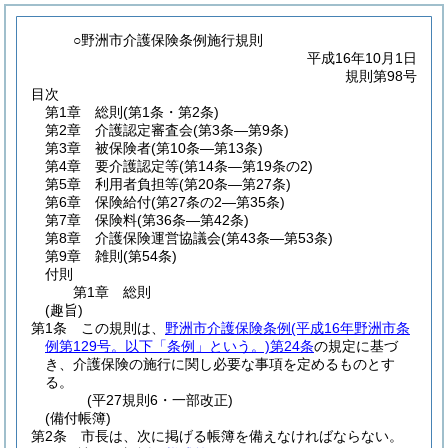
○野洲市介護保険条例施行規則
平成16年10月1日
規則第98号
目次
第1章
総則
(第1条・第2条)
第2章
介護認定審査会
(第3条―第9条)
第3章
被保険者
(第10条―第13条)
第4章
要介護認定等
(第14条―第19条の2)
第5章
利用者負担等
(第20条―第27条)
第6章
保険給付
(第27条の2―第35条)
第7章
保険料
(第36条―第42条)
第8章
介護保険運営協議会
(第43条―第53条)
第9章
雑則
(第54条)
付則
第1章
総則
(趣旨)
第1条
この規則は、
野洲市介護保険条例
(平成16年野洲市条
例第129号。以下「条例」という。)
第24条
の規定に基づ
き、介護保険の施行に関し必要な事項を定めるものとす
る。
(平27規則6・一部改正)
(備付帳簿)
第2条
市長は、次に掲げる帳簿を備えなければならない。