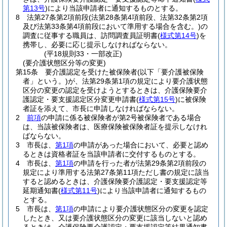
第13号
)
により当該申請者に通知するものとする。
8
法第27条第2項前段
(法第28条第4項前段、法第32条第2項
及び法第33条第4項前段において準用する場合を含む。)
の
調査に従事する職員は、訪問調査員証明書
(
様式第14号
)
を
携帯し、必要に応じ提示しなければならない。
(平18規則33・一部改正)
(要介護状態区分等の変更)
第15条
要介護認定を受けた被保険者
(以下「要介護被保険
者」という。)
が、法第29条第1項の規定により要介護状態
区分の変更の認定を受けようとするときは、介護保険要介
護認定・要支援認定区分変更申請書
(
様式第15号
)
に被保険
者証を添えて、市長に申請しなければならない。
2
前項
の申請に係る被保険者が第2号被保険者である場合
は、当該被保険者は、医療保険被保険者証を提示しなけれ
ばならない。
3
市長は、
第1項
の申請があった場合において、必要と認め
るときは資格者証を当該申請者に交付するものとする。
4
市長は、
第1項
の申請を行った者が法第29条第2項前段の
規定により準用する法第27条第11項ただし書の規定に該当
すると認めるときは、介護保険要介護認定・要支援認定等
延期通知書
(
様式第11号
)
により当該申請者に通知するもの
とする。
5
市長は、
第1項
の申請により要介護状態区分の変更を認定
したとき、又は要介護状態区分の変更に該当しないと認め