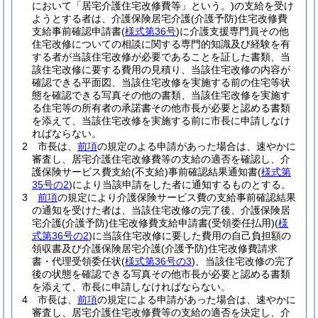
において「居宅介護住宅改修費等」という。)
の支給を受け
ようとする者は、介護保険居宅介護
(介護予防)
住宅改修費
支給事前確認申請書
(
様式第36号
)
に介護支援専門員その他
住宅改修についての相談に関する専門的知識及び経験を有
する者が当該住宅改修が必要であることを証した書類、当
該住宅改修に要する費用の見積り、当該住宅改修の内容が
確認できる平面図、当該住宅改修を実施する前の住宅等状
態を確認できる写真その他の書類、当該住宅改修を実施す
る住宅等の所有者の承諾書その他市長が必要と認める書類
を添えて、当該住宅改修を実施する前に市長に申請しなけ
ればならない。
2
市長は、
前項
の規定のよる申請があった場合は、速やかに
審査し、居宅介護住宅改修費等の支給の適否を確認し、介
護保険サービス費支給
(不支給)
事前確認結果通知書
(
様式第
35号の2
)
により当該申請をした者に通知するものとする。
3
前項
の規定により介護保険サービス費の支給事前確認結果
の通知を受けた者は、当該住宅改修の完了後、介護保険居
宅介護
(介護予防)
住宅改修費支給申請書
(受領委任払用)
(
様
式第36号の2
)
に当該住宅改修に要した費用の自己負担額の
領収書及び介護保険居宅介護
(介護予防)
住宅改修費請求
書・代理受領委任状
(
様式第36号の3
)
、当該住宅改修の完了
後の状態を確認できる写真その他市長が必要と認める書類
を添えて、市長に申請しなければならない。
4
市長は、
前項
の規定による申請があった場合は、速やかに
審査し、居宅介護住宅改修費等の支給の適否を決定し、介