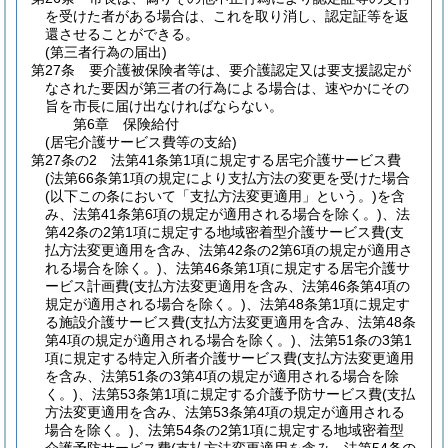
を受けた者がある場合は、これを取り消し、認定証等を返
還させることができる。
(第三者行為の届出)
第27条
要介護被保険者等は、要介護認定又は要支援認定が
なされた要因が第三者の行為による場合は、速やかにその
旨を市長に届け出なければならない。
第6章
保険給付
(居宅介護サービス費等の支給)
第27条の2
法第41条第1項に規定する居宅介護サービス費
(法第66条第1項の規定により支払方法の変更を受けた場合
(以下この条において「支払方法変更適用」という。)
を含
み、法第41条第6項の規定が適用される場合を除く。)
、法
第42条の2第1項に規定する地域密着型介護サービス費
(支
払方法変更適用を含み、法第42条の2第6項の規定が適用さ
れる場合を除く。)
、法第46条第1項に規定する居宅介護サ
ービス計画費
(支払方法変更適用を含み、法第46条第4項の
規定が適用される場合を除く。)
、法第48条第1項に規定す
る施設介護サービス費
(支払方法変更適用を含み、法第48条
第4項の規定が適用される場合を除く。)
、法第51条の3第1
項に規定する特定入所者介護サービス費
(支払方法変更適用
を含み、法第51条の3第4項の規定が適用される場合を除
く。)
、法第53条第1項に規定する介護予防サービス費
(支払
方法変更適用を含み、法第53条第4項の規定が適用される
場合を除く。)
、法第54条の2第1項に規定する地域密着型