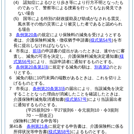
(4)
認知症によるひとり歩き等により行方不明となったも
のであって、警察等による捜索を行ってもなお発見でき
ない場合
(5)
国等による特別の財政援助及び助成がなされる震災、
風水害その他の災害により被災した者であると認められ
る場合
3
条例第20条
の規定により保険料の減免を受けようとする
者は、介護保険料減免・徴収猶予申請書
(
様式第54号
)
を市
長に提出しなければならない。
4
市長は、
前項
の申請書の提出があったときは、速やかに審
査し、減免の可否を決定し、介護保険料減免決定通知書
(
様
式第56号
)
により、当該申請者に通知するものとする。
5
条例第20条第1項
に規定する減免の額は、
別表第2
のとお
りとする。
6
減免の額に10円未満の端数があるときは、これを切り上
げるものとする。
7
市長は、
条例第20条第3項
の届出により、当該減免を決定
することとなった理由が消滅したことを確認したときは、
介護保険料減免取消通知書
(
様式第57号
)
により当該届出者
に通知するものとする。
(平25規則29・平27規則6・令元規則10・令3規則
70・一部改正)
(保険料に関する申告等)
第41条
条例第21条
に規定する申告書は、介護保険料に係る
所得状況等申告書
(
様式第58号
)
によるものとする。