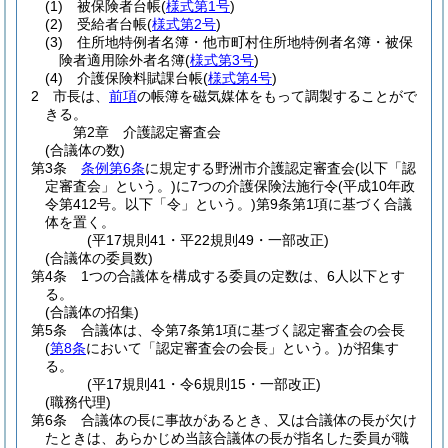
(1)
被保険者台帳
(
様式第1号
)
(2)
受給者台帳
(
様式第2号
)
(3)
住所地特例者名簿・他市町村住所地特例者名簿・被保
険者適用除外者名簿
(
様式第3号
)
(4)
介護保険料賦課台帳
(
様式第4号
)
2
市長は、
前項
の帳簿を磁気媒体をもって調製することがで
きる。
第2章
介護認定審査会
(合議体の数)
第3条
条例第6条
に規定する野洲市介護認定審査会
(以下「認
定審査会」という。)
に7つの介護保険法施行令
(平成10年政
令第412号。以下「令」という。)
第9条第1項に基づく合議
体を置く。
(平17規則41・平22規則49・一部改正)
(合議体の委員数)
第4条
1つの合議体を構成する委員の定数は、6人以下とす
る。
(合議体の招集)
第5条
合議体は、令第7条第1項に基づく認定審査会の会長
(
第8条
において「認定審査会の会長」という。)
が招集す
る。
(平17規則41・令6規則15・一部改正)
(職務代理)
第6条
合議体の長に事故があるとき、又は合議体の長が欠け
たときは、あらかじめ当該合議体の長が指名した委員が職