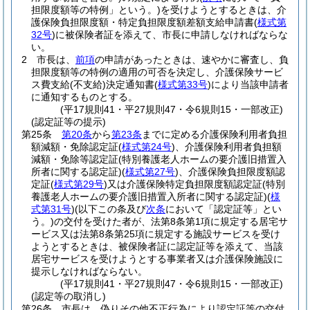
担限度額等の特例」という。)
を受けようとするときは、介
護保険負担限度額・特定負担限度額差額支給申請書
(
様式第
32号
)
に被保険者証を添えて、市長に申請しなければならな
い。
2
市長は、
前項
の申請があったときは、速やかに審査し、負
担限度額等の特例の適用の可否を決定し、介護保険サービ
ス費支給
(不支給)
決定通知書
(
様式第33号
)
により当該申請者
に通知するものとする。
(平17規則41・平27規則47・令6規則15・一部改正)
(認定証等の提示)
第25条
第20条
から
第23条
までに定める介護保険利用者負担
額減額・免除認定証
(
様式第24号
)
、介護保険利用者負担額
減額・免除等認定証
(特別養護老人ホームの要介護旧措置入
所者に関する認定証)
(
様式第27号
)
、介護保険負担限度額認
定証
(
様式第29号
)
又は介護保険特定負担限度額認定証
(特別
養護老人ホームの要介護旧措置入所者に関する認定証)
(
様
式第31号
)
(以下この条及び
次条
において「認定証等」とい
う。)
の交付を受けた者が、法第8条第1項に規定する居宅サ
ービス又は法第8条第25項に規定する施設サービスを受け
ようとするときは、被保険者証に認定証等を添えて、当該
居宅サービスを受けようとする事業者又は介護保険施設に
提示しなければならない。
(平17規則41・平27規則47・令6規則15・一部改正)
(認定等の取消し)
第26条
市長は、偽りその他不正行為により認定証等の交付