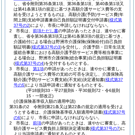
し、省令附則第35条第1項、第36条第1項、第40条第1項又
は第41条第1項の規定に基づき高額介護サービス費等の支
給を受けようとするものは、高額介護
(予防)
サービス費
(年
間上限)
支給申請書兼自己負担額証明書交付申請書
(
様式第
37号の2
)
により、市長に申請しなければならない。
2
市長は、
前項ただし書
の申請があったときは、速やかに審
査し、省令第36条第3項又は第41条第3項の規定に基づき、
介護給付による場合は野洲市介護保険
(保険給付)
自己負担
額証明書
(
様式第37号の3
)
を交付し、介護予防・日常生活支
援総合事業における高額介護予防サービス費等相当事業に
よる場合は、野洲市介護保険
(総合事業)
自己負担額証明書
(
様式第37号の4
)
を交付するものとする。
3
市長は、
第1項
の申請があったときは、速やかに審査し、
高額介護サービス費等の支給の可否を決定し、介護保険高
額介護
(予防)
サービス費支給
(不支給)
決定通知書
(
様式第37
号の5
)
により当該申請者に通知するものとする。
(平18規則33・平27規則6・平30規則72・令6規則
15・一部改正)
(介護保険基準収入額の適用申請)
第31条の2
令附則第21条又は第22条の規定の適用を受けよ
うとする者は、介護保険基準収入額適用申請書
(
様式第37号
の6
)
により、市長に申請しなければならない。
2
市長は、
前項
の申請があったときは、速やかに審査し、高
額介護サービス費負担上限額決定通知書
(
様式第37号の7
)
に
より当該申請者に通知するものとする。