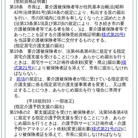
(受給資格証明書)
第18条
市長は、要介護被保険者等が住民基本台帳法
(昭和
42年法律第81号)
第24条の規定により、転出する旨の届出
を行い、市の区域内に住所を有しなくなったと認めたとき
(法第13条第1項及び第2項の規定により、引き続き市の要
介護被保険者等である者を除く。)
は、要介護被保険者等で
あったことを証する介護保険受給資格証明書
(
様式第20号
)
を当該要介護被保険者等に交付するものとする。
(指定居宅介護支援の届出)
第19条
要介護被保険者が、法第46条第4項に規定する指定
居宅介護支援を受けることにつき、あらかじめ届出を行う
ときは、居宅サービス計画作成依頼
(変更・廃止)
届出書
(
様
式第21号
)
により被保険者証を添えて、市長に提出しなけれ
ばならない。
2
前項
の規定は、要介護被保険者が現に受けている指定居宅
介護支援に係る指定居宅介護支援事業者を変更し、又は廃
止することにつき、あらかじめ届出を行う場合に準用す
る。
(平18規則33・一部改正)
(指定介護予防支援の届出)
第19条の2
要支援認定を受けた被保険者が、法第58条第4項
に規定する指定介護予防支援を受けることにつき、あらか
じめ届出を行うときは、介護予防サービス計画作成・介護
予防ケアマネジメント依頼
(変更)
届出書
(
様式第21号の2
)
に
より被保険者証を添えて、市長に提出しなければならな