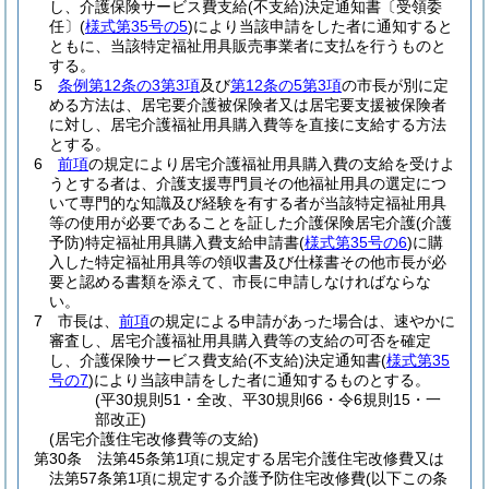
し、介護保険サービス費支給
(不支給)
決定通知書〔受領委
任〕
(
様式第35号の5
)
により当該申請をした者に通知すると
ともに、当該特定福祉用具販売事業者に支払を行うものと
する。
5
条例第12条の3第3項
及び
第12条の5第3項
の市長が別に定
める方法は、居宅要介護被保険者又は居宅要支援被保険者
に対し、居宅介護福祉用具購入費等を直接に支給する方法
とする。
6
前項
の規定により居宅介護福祉用具購入費の支給を受けよ
うとする者は、介護支援専門員その他福祉用具の選定につ
いて専門的な知識及び経験を有する者が当該特定福祉用具
等の使用が必要であることを証した介護保険居宅介護
(介護
予防)
特定福祉用具購入費支給申請書
(
様式第35号の6
)
に購
入した特定福祉用具等の領収書及び仕様書その他市長が必
要と認める書類を添えて、市長に申請しなければならな
い。
7
市長は、
前項
の規定による申請があった場合は、速やかに
審査し、居宅介護福祉用具購入費等の支給の可否を確定
し、介護保険サービス費支給
(不支給)
決定通知書
(
様式第35
号の7
)
により当該申請をした者に通知するものとする。
(平30規則51・全改、平30規則66・令6規則15・一
部改正)
(居宅介護住宅改修費等の支給)
第30条
法第45条第1項に規定する居宅介護住宅改修費又は
法第57条第1項に規定する介護予防住宅改修費
(以下この条