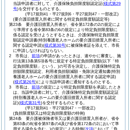
当該申請者に対して、介護保険負担限度額認定証
(
様式第29
号
)
を交付するものとする。
(平17規則41・平27規則6・平27規則47・一部改正)
(要介護旧措置入所者に関する特定負担限度額認定等)
第23条
要介護旧措置入所者が、省令第172条の2の規定によ
り準用する省令第83条の6の規定により特定負担限度額に
係る認定を受けようとするときは、介護保険特定負担限度
額認定申請書
(特別養護老人ホームの要介護旧措置入所者に
関する認定申請)
(
様式第30号
)
に被保険者証を添えて、市長
に申請しなければならない。
2
市長は、
前項
の申請があったときは、速やかに審査し、施
行法第13条第5項各号に規定する特定負担限度額
(以下「特
定負担限度額」という。)
の可否を決定し、介護保険特定負
担額限度額認定、利用者負担額減額・免除決定通知書
(特別
養護老人ホームの要介護旧措置入所者に関する認定申請)
(
様式第26号
)
により当該申請者に通知するものとする。
3
市長は、
前項
の規定により特定負担限度額を承認したとき
は、当該申請者に対して、介護保険特定負担限度額認定証
(特別養護老人ホームの要介護旧措置入所者に関する認定
証)
(
様式第31号
)
を交付するものとする。
(平17規則41・平27規則47・一部改正)
(負担限度額又は特定負担限度額の特例)
第24条
要介護被保険者等又は要介護旧措置入所者が、省令
第83条の8
(省令第97条の4及び省令第172条の2において準
用する場合を含む。)
の規定による特例
(
次項
において「負