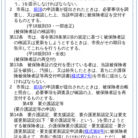
う。)
を提示しなければならない。
2
市長は、
前項
の申請書が提出されたときは、必要事項を調
査し、又は確認した上、当該申請者に被保険者証を交付す
るものとする。
(平18規則33・一部改正)
(被保険者証の検認等)
第12条
市は、省令第28条第1項の規定に基づく被保険者証
の検認又は更新をしようとするときは、市長がその期日を
告示してこれらを行うものとする。
(平18規則33・全改)
(被保険者証の再交付)
第13条
被保険者証の交付を受けている者は、当該被保険者
証を破損し、汚損し、又は紛失したときは、直ちに介護保
険被保険者証等再交付申請書
(
様式第7号
)
を市長に提出しな
ければならない。
2
市長は、
前項
の申請書が提出されたときは、被保険者台帳
と照合し、必要事項を調査及び確認の上、被保険者証を再
交付するものとする。
第4章
要介護認定等
(要介護認定等の申請)
第14条
要介護認定、要支援認定、要介護更新認定又は要支
援更新認定
(以下「要介護認定等」という。)
を受けようと
する被保険者は、介護保険要介護認定・要支援認定・要介
護更新認定・要支援更新認定申請書
(
様式第8号
)
に被保険者
証を添えて、市長に申請しなければならない。
ただし、被