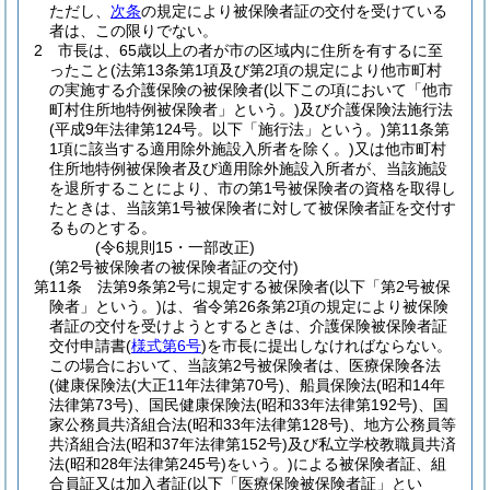
ただし、
次条
の規定により被保険者証の交付を受けている
者は、この限りでない。
2
市長は、65歳以上の者が市の区域内に住所を有するに至
ったこと
(法第13条第1項及び第2項の規定により他市町村
の実施する介護保険の被保険者
(以下この項において「他市
町村住所地特例被保険者」という。)
及び介護保険法施行法
(平成9年法律第124号。以下「施行法」という。)
第11条第
1項に該当する適用除外施設入所者を除く。)
又は他市町村
住所地特例被保険者及び適用除外施設入所者が、当該施設
を退所することにより、市の第1号被保険者の資格を取得し
たときは、当該第1号被保険者に対して被保険者証を交付す
るものとする。
(令6規則15・一部改正)
(第2号被保険者の被保険者証の交付)
第11条
法第9条第2号に規定する被保険者
(以下「第2号被保
険者」という。)
は、省令第26条第2項の規定により被保険
者証の交付を受けようとするときは、介護保険被保険者証
交付申請書
(
様式第6号
)
を市長に提出しなければならない。
この場合において、当該第2号被保険者は、医療保険各法
(健康保険法
(大正11年法律第70号)
、船員保険法
(昭和14年
法律第73号)
、国民健康保険法
(昭和33年法律第192号)
、国
家公務員共済組合法
(昭和33年法律第128号)
、地方公務員等
共済組合法
(昭和37年法律第152号)
及び私立学校教職員共済
法
(昭和28年法律第245号)
をいう。)
による被保険者証、組
合員証又は加入者証
(以下「医療保険被保険者証」とい