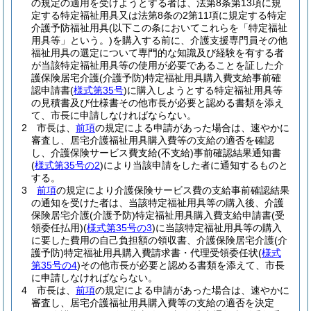
の規定の適用を受けようとする者は、法第8条第13項に規
定する特定福祉用具又は法第8条の2第11項に規定する特定
介護予防福祉用具
(以下この条においてこれらを「特定福祉
用具等」という。)
を購入する前に、介護支援専門員その他
福祉用具の選定について専門的な知識及び経験を有する者
が当該特定福祉用具等の使用が必要であることを証した介
護保険居宅介護
(介護予防)
特定福祉用具購入費支給事前確
認申請書
(
様式第35号
)
に購入しようとする特定福祉用具等
の見積書及び仕様書その他市長が必要と認める書類を添え
て、市長に申請しなければならない。
2
市長は、
前項
の規定による申請があった場合は、速やかに
審査し、居宅介護福祉用具購入費等の支給の適否を確認
し、介護保険サービス費支給
(不支給)
事前確認結果通知書
(
様式第35号の2
)
により当該申請をした者に通知するものと
する。
3
前項
の規定により介護保険サービス費の支給事前確認結果
の通知を受けた者は、当該特定福祉用具等の購入後、介護
保険居宅介護
(介護予防)
特定福祉用具購入費支給申請書
(受
領委任払用)
(
様式第35号の3
)
に当該特定福祉用具等の購入
に要した費用の自己負担額の領収書、介護保険居宅介護
(介
護予防)
特定福祉用具購入費請求書・代理受領委任状
(
様式
第35号の4
)
その他市長が必要と認める書類を添えて、市長
に申請しなければならない。
4
市長は、
前項
の規定による申請があった場合は、速やかに
審査し、居宅介護福祉用具購入費等の支給の適否を決定