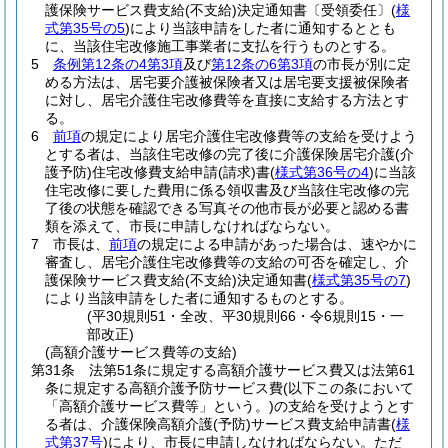
護保険サービス費支給
(不支給)
決定通知書〔受領委任〕
(
様
式第35号の5
)
により当該申請をした者に通知するととも
に、当該住宅改修施工事業者に支払を行うものとする。
5
条例第12条の4第3項
及び
第12条の6第3項
の市長が別に定
める方法は、居宅要介護被保険者又は居宅要支援被保険者
に対し、居宅介護住宅改修費等を直接に支給する方法とす
る。
6
前項
の規定により居宅介護住宅改修費等の支給を受けよう
とする者は、当該住宅改修の完了後に介護保険居宅介護
(介
護予防)
住宅改修費支給申請
(請求)
書
(
様式第36号の4
)
に当該
住宅改修に要した費用に係る領収書及び当該住宅改修の完
了後の状態を確認できる写真その他市長が必要と認める書
類を添えて、市長に申請しなければならない。
7
市長は、
前項
の規定による申請があった場合は、速やかに
審査し、居宅介護住宅改修費等の支給の可否を確定し、介
護保険サービス費支給
(不支給)
決定通知書
(
様式第35号の7
)
により当該申請をした者に通知するものとする。
(平30規則51・全改、平30規則66・令6規則15・一
部改正)
(高額介護サービス費等の支給)
第31条
法第51条に規定する高額介護サービス費又は法第61
条に規定する高額介護予防サービス費
(以下この条において
「高額介護サービス費等」という。)
の支給を受けようとす
る者は、介護保険高額介護
(予防)
サービス費支給申請書
(
様
式第37号
)
により、市長に申請しなければならない。
ただ