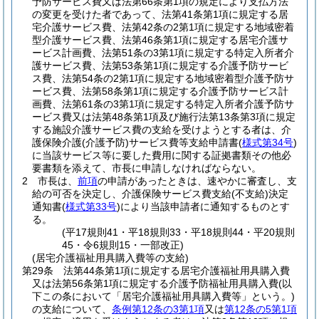
予防サービス費又は法第66条第1項の規定により支払方法
の変更を受けた者であって、法第41条第1項に規定する居
宅介護サービス費、法第42条の2第1項に規定する地域密着
型介護サービス費、法第46条第1項に規定する居宅介護サ
ービス計画費、法第51条の3第1項に規定する特定入所者介
護サービス費、法第53条第1項に規定する介護予防サービ
ス費、法第54条の2第1項に規定する地域密着型介護予防サ
ービス費、法第58条第1項に規定する介護予防サービス計
画費、法第61条の3第1項に規定する特定入所者介護予防サ
ービス費又は法第48条第1項及び施行法第13条第3項に規定
する施設介護サービス費の支給を受けようとする者は、介
護保険介護
(介護予防)
サービス費等支給申請書
(
様式第34号
)
に当該サービス等に要した費用に関する証拠書類その他必
要書類を添えて、市長に申請しなければならない。
2
市長は、
前項
の申請があったときは、速やかに審査し、支
給の可否を決定し、介護保険サービス費支給
(不支給)
決定
通知書
(
様式第33号
)
により当該申請者に通知するものとす
る。
(平17規則41・平18規則33・平18規則44・平20規則
45・令6規則15・一部改正)
(居宅介護福祉用具購入費等の支給)
第29条
法第44条第1項に規定する居宅介護福祉用具購入費
又は法第56条第1項に規定する介護予防福祉用具購入費
(以
下この条において「居宅介護福祉用具購入費等」という。)
の支給について、
条例第12条の3第1項
又は
第12条の5第1項