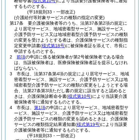
断命令書
(
様式第10号
)
により当該要介護被保険者等に通知
するものとする。
(平18規則33・一部改正)
(介護給付等対象サービスの種類の指定の変更)
第17条
要介護被保険者等のうち、法第37条第2項の規定に
より居宅サービス、地域密着型サービス、施設サービス、
介護予防サービス又は地域密着型介護予防サービスの種類
の変更を受けようとする者は、介護保険サービスの種類指
定変更申請書
(
様式第18号
)
に被保険者証を添えて、市長に
申請するものとする。
2
前項
の申請に係る被保険者が第2号被保険者である場合
は、当該被保険者は、医療保険被保険者証を提示しなけれ
ばならない。
3
市長は、法第37条第4項の規定により居宅サービス、地域
密着型サービス、施設サービス、介護予防サービス又は地
域密着型介護予防サービスの種類の変更をしようとする場
合、法第27条第3項ただし書の規定に該当すると認めると
きは、介護保険診断命令書
(
様式第10号
)
により当該要介護
被保険者等に通知するものとする。
4
市長は、
第1項
の申請により居宅サービス、地域密着型サ
ービス、施設サービス、介護予防サービス又は地域密着型
介護予防サービスの種類の変更を認めるときは、介護保険
サービスの種類指定結果通知書
(
様式第19号
)
により当該要
介護被保険者等に通知するものとする。
(平18規則33・一部改正)