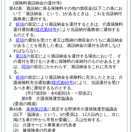
(保険料過誤納金の還付等)
第42条
過誤納に係る保険料その他の徴収金
(以下この条にお
いて「過誤納金」という。)
があるときは、これを当該納付
義務者に還付する。
2
前項
の規定により過誤納金を還付するときは、介護保険料
還付通知書
(
様式第59号
)
により当該納付義務者に通知する
ものとする。
3
前項
の通知を受けた者又は既納の徴収金のうちに過誤納金
があることを発見した者は、過誤納金の還付を請求しなけ
ればならない。
4
第1項
の規定により過誤納金を還付する場合において、そ
の還付を受けるべき者に保険料の未納付のものがあるとき
は、
同項
の規定にかかわらず、過誤納金をこれに充当す
る。
5
前項
の規定により過誤納金を保険料に充当したときは、介
護保険料充当通知書
(
様式第60号
)
により、当該還付を受け
るべき者に通知するものとする。
(平27規則6・令6規則15・一部改正)
第8章
介護保険運営協議会
(委員の構成)
第43条
条例第22条
に規定する野洲市介護保険運営協議会
(以下「協議会」という。)
の委員は、12人以内とし、次に
掲げる者の中から市長が委嘱し、又は任命する。
(1)
介護サービス事業者の代表者
(2)
被保険者の代表者