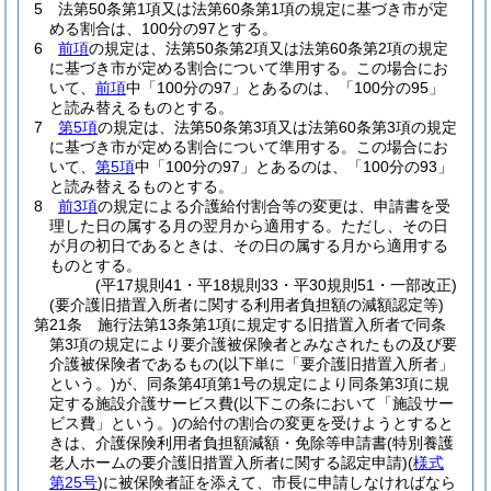
5
法第50条第1項又は法第60条第1項の規定に基づき市が定
める割合は、100分の97とする。
6
前項
の規定は、法第50条第2項又は法第60条第2項の規定
に基づき市が定める割合について準用する。
この場合にお
いて、
前項
中「100分の97」とあるのは、「100分の95」
と読み替えるものとする。
7
第5項
の規定は、法第50条第3項又は法第60条第3項の規定
に基づき市が定める割合について準用する。
この場合にお
いて、
第5項
中「100分の97」とあるのは、「100分の93」
と読み替えるものとする。
8
前3項
の規定による介護給付割合等の変更は、申請書を受
理した日の属する月の翌月から適用する。
ただし、その日
が月の初日であるときは、その日の属する月から適用する
ものとする。
(平17規則41・平18規則33・平30規則51・一部改正)
(要介護旧措置入所者に関する利用者負担額の減額認定等)
第21条
施行法第13条第1項に規定する旧措置入所者で同条
第3項の規定により要介護被保険者とみなされたもの及び要
介護被保険者であるもの
(以下単に「要介護旧措置入所者」
という。)
が、同条第4項第1号の規定により同条第3項に規
定する施設介護サービス費
(以下この条において「施設サー
ビス費」という。)
の給付の割合の変更を受けようとすると
きは、介護保険利用者負担額減額・免除等申請書
(特別養護
老人ホームの要介護旧措置入所者に関する認定申請)
(
様式
第25号
)
に被保険者証を添えて、市長に申請しなければなら