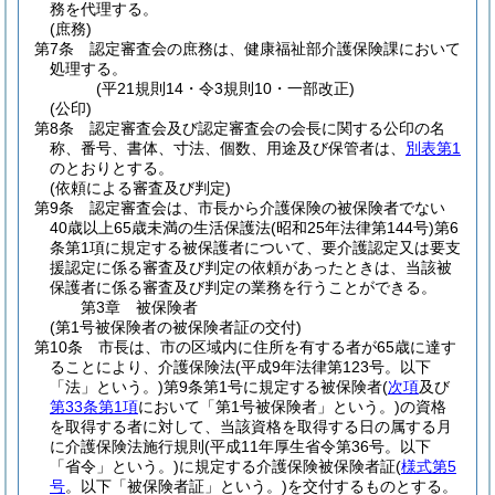
務を代理する。
(庶務)
第7条
認定審査会の庶務は、健康福祉部介護保険課において
処理する。
(平21規則14・令3規則10・一部改正)
(公印)
第8条
認定審査会及び認定審査会の会長に関する公印の名
称、番号、書体、寸法、個数、用途及び保管者は、
別表第1
のとおりとする。
(依頼による審査及び判定)
第9条
認定審査会は、市長から介護保険の被保険者でない
40歳以上65歳未満の生活保護法
(昭和25年法律第144号)
第6
条第1項に規定する被保護者について、要介護認定又は要支
援認定に係る審査及び判定の依頼があったときは、当該被
保護者に係る審査及び判定の業務を行うことができる。
第3章
被保険者
(第1号被保険者の被保険者証の交付)
第10条
市長は、市の区域内に住所を有する者が65歳に達す
ることにより、介護保険法
(平成9年法律第123号。以下
「法」という。)
第9条第1号に規定する被保険者
(
次項
及び
第33条第1項
において「第1号被保険者」という。)
の資格
を取得する者に対して、当該資格を取得する日の属する月
に介護保険法施行規則
(平成11年厚生省令第36号。以下
「省令」という。)
に規定する介護保険被保険者証
(
様式第5
号
。以下「被保険者証」という。)
を交付するものとする。