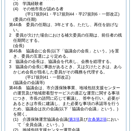
(3)
学識経験者
(4)
その他市長が認める者
(平17規則41・平17規則44・平27規則6・一部改正)
(委員の任期)
第44条
委員の任期は、3年とする。
ただし、再任を妨げな
い。
2
委員が欠けた場合における補欠委員の任期は、前任者の残
任期間とする。
(会長)
第45条
協議会に会長
(以下「協議会の会長」という。)
を置
き、委員の互選により定める。
2
協議会の会長は、協議会を代表し、会務を総理する。
3
協議会の会長に事故があるとき、又は欠けたときは、あら
かじめ会長が指名した委員がその職務を代理する。
(平17規則41・一部改正)
(協議会の会議等)
第46条
協議会は、市介護保険事業、地域包括支援センター
の運営及び地域密着型サービスの適正な運営に関する事項
につき、市長の諮問に応じて審議し、答申を行い、必要が
あるときは市長に建議し、また必要な事項の承認等を行う
ため、協議会は次の会議
(以下「協議会の会議」という。)
を開く。
(1)
介護保険運営協議会会議
(
第3項
及び
次条第2項
におい
て「全員会議」という。)
(2)
地域包括支援センター運営会議