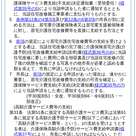
護保険サービス費支給
(不支給)
決定通知書〔受領委任〕
(
様
式第35号の5
)
により当該申請をした者に通知するととも
に、当該住宅改修施工事業者に支払を行うものとする。
5
条例第12条の4第3項
及び
第12条の6第3項
の市長が別に定
める方法は、居宅要介護被保険者又は居宅要支援被保険者
に対し、居宅介護住宅改修費等を直接に支給する方法とす
る。
6
前項
の規定により居宅介護住宅改修費等の支給を受けよう
とする者は、当該住宅改修の完了後に介護保険居宅介護
(介
護予防)
住宅改修費支給申請
(請求)
書
(
様式第36号の4
)
に当該
住宅改修に要した費用に係る領収書及び当該住宅改修の完
了後の状態を確認できる写真その他市長が必要と認める書
類を添えて、市長に申請しなければならない。
7
市長は、
前項
の規定による申請があった場合は、速やかに
審査し、居宅介護住宅改修費等の支給の可否を確定し、介
護保険サービス費支給
(不支給)
決定通知書
(
様式第35号の7
)
により当該申請をした者に通知するものとする。
(平30規則51・全改、平30規則66・令6規則15・一
部改正)
(高額介護サービス費等の支給)
第31条
法第51条に規定する高額介護サービス費又は法第61
条に規定する高額介護予防サービス費
(以下この条において
「高額介護サービス費等」という。)
の支給を受けようとす
る者は、介護保険高額介護
(予防)
サービス費支給申請書
(
様
式第37号
)
により、市長に申請しなければならない。
ただ