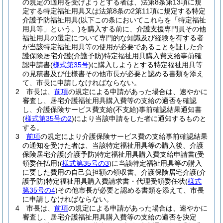
の規定の適用を受けようとする者は、法第8条第13項に規
定する特定福祉用具又は法第8条の2第11項に規定する特定
介護予防福祉用具
(以下この条においてこれらを「特定福祉
用具等」という。)
を購入する前に、介護支援専門員その他
福祉用具の選定について専門的な知識及び経験を有する者
が当該特定福祉用具等の使用が必要であることを証した介
護保険居宅介護
(介護予防)
特定福祉用具購入費支給事前確
認申請書
(
様式第35号
)
に購入しようとする特定福祉用具等
の見積書及び仕様書その他市長が必要と認める書類を添え
て、市長に申請しなければならない。
2
市長は、
前項
の規定による申請があった場合は、速やかに
審査し、居宅介護福祉用具購入費等の支給の適否を確認
し、介護保険サービス費支給
(不支給)
事前確認結果通知書
(
様式第35号の2
)
により当該申請をした者に通知するものと
する。
3
前項
の規定により介護保険サービス費の支給事前確認結果
の通知を受けた者は、当該特定福祉用具等の購入後、介護
保険居宅介護
(介護予防)
特定福祉用具購入費支給申請書
(受
領委任払用)
(
様式第35号の3
)
に当該特定福祉用具等の購入
に要した費用の自己負担額の領収書、介護保険居宅介護
(介
護予防)
特定福祉用具購入費請求書・代理受領委任状
(
様式
第35号の4
)
その他市長が必要と認める書類を添えて、市長
に申請しなければならない。
4
市長は、
前項
の規定による申請があった場合は、速やかに
審査し、居宅介護福祉用具購入費等の支給の適否を決定