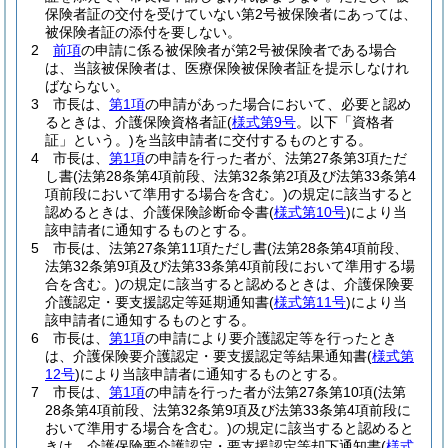
保険者証の交付を受けていない第2号被保険者にあっては、
被保険者証の添付を要しない。
2
前項
の申請に係る被保険者が第2号被保険者である場合
は、当該被保険者は、医療保険被保険者証を提示しなけれ
ばならない。
3
市長は、
第1項
の申請があった場合において、必要と認め
るときは、介護保険資格者証
(
様式第9号
。以下「資格者
証」という。)
を当該申請者に交付するものとする。
4
市長は、
第1項
の申請を行った者が、法第27条第3項ただ
し書
(法第28条第4項前段、法第32条第2項及び法第33条第4
項前段において準用する場合を含む。)
の規定に該当すると
認めるときは、介護保険診断命令書
(
様式第10号
)
により当
該申請者に通知するものとする。
5
市長は、法第27条第11項ただし書
(法第28条第4項前段、
法第32条第9項及び法第33条第4項前段において準用する場
合を含む。)
の規定に該当すると認めるときは、介護保険要
介護認定・要支援認定等延期通知書
(
様式第11号
)
により当
該申請者に通知するものとする。
6
市長は、
第1項
の申請により要介護認定等を行ったとき
は、介護保険要介護認定・要支援認定等結果通知書
(
様式第
12号
)
により当該申請者に通知するものとする。
7
市長は、
第1項
の申請を行った者が法第27条第10項
(法第
28条第4項前段、法第32条第9項及び法第33条第4項前段に
おいて準用する場合を含む。)
の規定に該当すると認めると
きは、介護保険要介護認定・要支援認定等却下通知書
(
様式