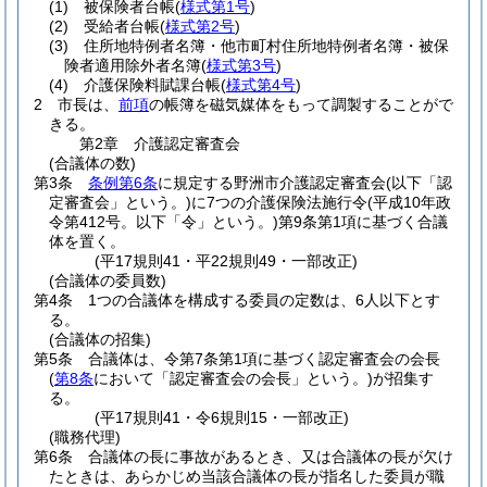
(1)
被保険者台帳
(
様式第1号
)
(2)
受給者台帳
(
様式第2号
)
(3)
住所地特例者名簿・他市町村住所地特例者名簿・被保
険者適用除外者名簿
(
様式第3号
)
(4)
介護保険料賦課台帳
(
様式第4号
)
2
市長は、
前項
の帳簿を磁気媒体をもって調製することがで
きる。
第2章
介護認定審査会
(合議体の数)
第3条
条例第6条
に規定する野洲市介護認定審査会
(以下「認
定審査会」という。)
に7つの介護保険法施行令
(平成10年政
令第412号。以下「令」という。)
第9条第1項に基づく合議
体を置く。
(平17規則41・平22規則49・一部改正)
(合議体の委員数)
第4条
1つの合議体を構成する委員の定数は、6人以下とす
る。
(合議体の招集)
第5条
合議体は、令第7条第1項に基づく認定審査会の会長
(
第8条
において「認定審査会の会長」という。)
が招集す
る。
(平17規則41・令6規則15・一部改正)
(職務代理)
第6条
合議体の長に事故があるとき、又は合議体の長が欠け
たときは、あらかじめ当該合議体の長が指名した委員が職