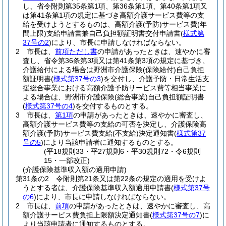
し、省令附則第35条第1項、第36条第1項、第40条第1項又
は第41条第1項の規定に基づき高額介護サービス費等の支
給を受けようとするものは、高額介護
(予防)
サービス費
(年
間上限)
支給申請書兼自己負担額証明書交付申請書
(
様式第
37号の2
)
により、市長に申請しなければならない。
2
市長は、
前項ただし書
の申請があったときは、速やかに審
査し、省令第36条第3項又は第41条第3項の規定に基づき、
介護給付による場合は野洲市介護保険
(保険給付)
自己負担
額証明書
(
様式第37号の3
)
を交付し、介護予防・日常生活支
援総合事業における高額介護予防サービス費等相当事業に
よる場合は、野洲市介護保険
(総合事業)
自己負担額証明書
(
様式第37号の4
)
を交付するものとする。
3
市長は、
第1項
の申請があったときは、速やかに審査し、
高額介護サービス費等の支給の可否を決定し、介護保険高
額介護
(予防)
サービス費支給
(不支給)
決定通知書
(
様式第37
号の5
)
により当該申請者に通知するものとする。
(平18規則33・平27規則6・平30規則72・令6規則
15・一部改正)
(介護保険基準収入額の適用申請)
第31条の2
令附則第21条又は第22条の規定の適用を受けよ
うとする者は、介護保険基準収入額適用申請書
(
様式第37号
の6
)
により、市長に申請しなければならない。
2
市長は、
前項
の申請があったときは、速やかに審査し、高
額介護サービス費負担上限額決定通知書
(
様式第37号の7
)
に
より当該申請者に通知するものとする。