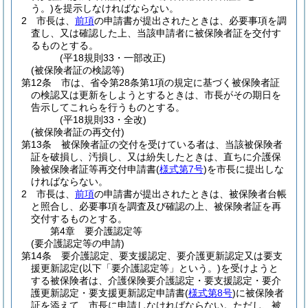
う。)
を提示しなければならない。
2
市長は、
前項
の申請書が提出されたときは、必要事項を調
査し、又は確認した上、当該申請者に被保険者証を交付す
るものとする。
(平18規則33・一部改正)
(被保険者証の検認等)
第12条
市は、省令第28条第1項の規定に基づく被保険者証
の検認又は更新をしようとするときは、市長がその期日を
告示してこれらを行うものとする。
(平18規則33・全改)
(被保険者証の再交付)
第13条
被保険者証の交付を受けている者は、当該被保険者
証を破損し、汚損し、又は紛失したときは、直ちに介護保
険被保険者証等再交付申請書
(
様式第7号
)
を市長に提出しな
ければならない。
2
市長は、
前項
の申請書が提出されたときは、被保険者台帳
と照合し、必要事項を調査及び確認の上、被保険者証を再
交付するものとする。
第4章
要介護認定等
(要介護認定等の申請)
第14条
要介護認定、要支援認定、要介護更新認定又は要支
援更新認定
(以下「要介護認定等」という。)
を受けようと
する被保険者は、介護保険要介護認定・要支援認定・要介
護更新認定・要支援更新認定申請書
(
様式第8号
)
に被保険者
証を添えて、市長に申請しなければならない。
ただし、被