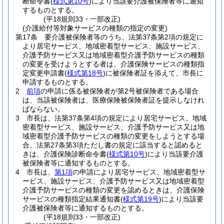
断命令書
(
様式第10号
)
により当該要介護被保険者等に通知
するものとする。
(平18規則33・一部改正)
(介護給付等対象サービスの種類の指定の変更)
第17条
要介護被保険者等のうち、法第37条第2項の規定に
より居宅サービス、地域密着型サービス、施設サービス、
介護予防サービス又は地域密着型介護予防サービスの種類
の変更を受けようとする者は、介護保険サービスの種類指
定変更申請書
(
様式第18号
)
に被保険者証を添えて、市長に
申請するものとする。
2
前項
の申請に係る被保険者が第2号被保険者である場合
は、当該被保険者は、医療保険被保険者証を提示しなけれ
ばならない。
3
市長は、法第37条第4項の規定により居宅サービス、地域
密着型サービス、施設サービス、介護予防サービス又は地
域密着型介護予防サービスの種類の変更をしようとする場
合、法第27条第3項ただし書の規定に該当すると認めると
きは、介護保険診断命令書
(
様式第10号
)
により当該要介護
被保険者等に通知するものとする。
4
市長は、
第1項
の申請により居宅サービス、地域密着型サ
ービス、施設サービス、介護予防サービス又は地域密着型
介護予防サービスの種類の変更を認めるときは、介護保険
サービスの種類指定結果通知書
(
様式第19号
)
により当該要
介護被保険者等に通知するものとする。
(平18規則33・一部改正)