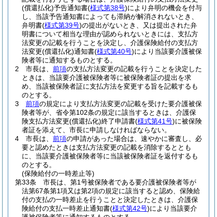
(償還払化)
予告通知書
(
様式第38号
)
により弁明の機会を付与
し、当該予告通知書によっても滞納が解消されないとき、
弁明書
(
様式第39号
)
の提出がないとき、又は提出された弁
明書について相当な理由が認められないときには、支払方
法変更の記載を行うことを決定し、介護保険給付の支払方
法変更
(償還払化)
通知書
(
様式第40号
)
により当該要介護被保
険者等に通知するものとする。
2
市長は、
前項
の支払方法変更の記載を行うことを決定した
ときは、当該要介護被保険者等に被保険者証の提出を求
め、当該被保険者証に支払方法を変更する旨を記載するも
のとする。
3
前項
の規定により支払方法変更の記載を受けた要介護被保
険者等が、省令第102条の規定に該当するときは、介護保
険支払方法変更
(償還払化)
終了申請書
(
様式第41号
)
に被保険
者証を添えて、市長に申請しなければならない。
4
市長は、
前項
の申請があった場合は、速やかに審査し、必
要と認めたときは支払方法変更の記載を消除するととも
に、当該要介護被保険者等に当該被保険者証を返付するも
のとする。
(保険給付の一時差止等)
第33条
市長は、第1号被保険者である要介護被保険者等が
法第67条第1項又は第2項の規定に該当すると認め、保険給
付の支払の一時差止を行うことと決定したときは、介護保
険給付の支払一時差止通知書
(
様式第42号
)
により当該要介