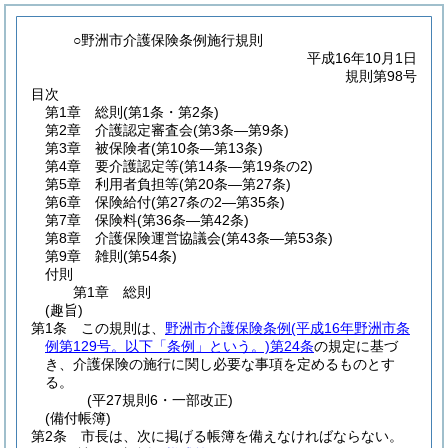
○野洲市介護保険条例施行規則
平成16年10月1日
規則第98号
目次
第1章
総則
(第1条・第2条)
第2章
介護認定審査会
(第3条―第9条)
第3章
被保険者
(第10条―第13条)
第4章
要介護認定等
(第14条―第19条の2)
第5章
利用者負担等
(第20条―第27条)
第6章
保険給付
(第27条の2―第35条)
第7章
保険料
(第36条―第42条)
第8章
介護保険運営協議会
(第43条―第53条)
第9章
雑則
(第54条)
付則
第1章
総則
(趣旨)
第1条
この規則は、
野洲市介護保険条例
(平成16年野洲市条
例第129号。以下「条例」という。)
第24条
の規定に基づ
き、介護保険の施行に関し必要な事項を定めるものとす
る。
(平27規則6・一部改正)
(備付帳簿)
第2条
市長は、次に掲げる帳簿を備えなければならない。