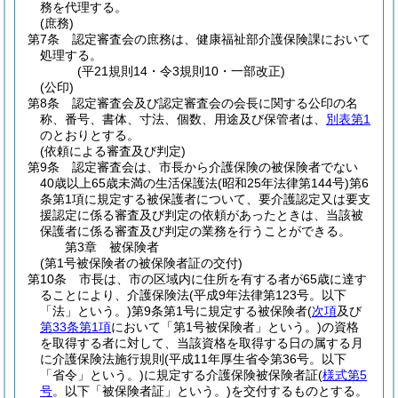
務を代理する。
(庶務)
第7条
認定審査会の庶務は、健康福祉部介護保険課において
処理する。
(平21規則14・令3規則10・一部改正)
(公印)
第8条
認定審査会及び認定審査会の会長に関する公印の名
称、番号、書体、寸法、個数、用途及び保管者は、
別表第1
のとおりとする。
(依頼による審査及び判定)
第9条
認定審査会は、市長から介護保険の被保険者でない
40歳以上65歳未満の生活保護法
(昭和25年法律第144号)
第6
条第1項に規定する被保護者について、要介護認定又は要支
援認定に係る審査及び判定の依頼があったときは、当該被
保護者に係る審査及び判定の業務を行うことができる。
第3章
被保険者
(第1号被保険者の被保険者証の交付)
第10条
市長は、市の区域内に住所を有する者が65歳に達す
ることにより、介護保険法
(平成9年法律第123号。以下
「法」という。)
第9条第1号に規定する被保険者
(
次項
及び
第33条第1項
において「第1号被保険者」という。)
の資格
を取得する者に対して、当該資格を取得する日の属する月
に介護保険法施行規則
(平成11年厚生省令第36号。以下
「省令」という。)
に規定する介護保険被保険者証
(
様式第5
号
。以下「被保険者証」という。)
を交付するものとする。