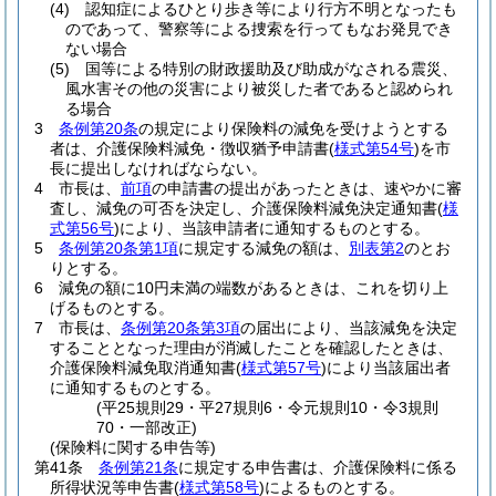
(4)
認知症によるひとり歩き等により行方不明となったも
のであって、警察等による捜索を行ってもなお発見でき
ない場合
(5)
国等による特別の財政援助及び助成がなされる震災、
風水害その他の災害により被災した者であると認められ
る場合
3
条例第20条
の規定により保険料の減免を受けようとする
者は、介護保険料減免・徴収猶予申請書
(
様式第54号
)
を市
長に提出しなければならない。
4
市長は、
前項
の申請書の提出があったときは、速やかに審
査し、減免の可否を決定し、介護保険料減免決定通知書
(
様
式第56号
)
により、当該申請者に通知するものとする。
5
条例第20条第1項
に規定する減免の額は、
別表第2
のとお
りとする。
6
減免の額に10円未満の端数があるときは、これを切り上
げるものとする。
7
市長は、
条例第20条第3項
の届出により、当該減免を決定
することとなった理由が消滅したことを確認したときは、
介護保険料減免取消通知書
(
様式第57号
)
により当該届出者
に通知するものとする。
(平25規則29・平27規則6・令元規則10・令3規則
70・一部改正)
(保険料に関する申告等)
第41条
条例第21条
に規定する申告書は、介護保険料に係る
所得状況等申告書
(
様式第58号
)
によるものとする。