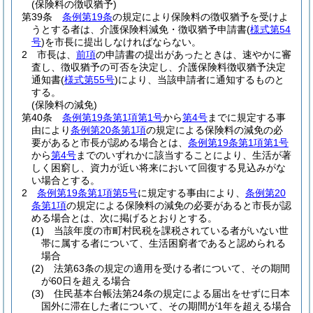
(保険料の徴収猶予)
第39条
条例第19条
の規定により保険料の徴収猶予を受けよ
うとする者は、介護保険料減免・徴収猶予申請書
(
様式第54
号
)
を市長に提出しなければならない。
2
市長は、
前項
の申請書の提出があったときは、速やかに審
査し、徴収猶予の可否を決定し、介護保険料徴収猶予決定
通知書
(
様式第55号
)
により、当該申請者に通知するものと
する。
(保険料の減免)
第40条
条例第19条第1項第1号
から
第4号
までに規定する事
由により
条例第20条第1項
の規定による保険料の減免の必
要があると市長が認める場合とは、
条例第19条第1項第1号
から
第4号
までのいずれかに該当することにより、生活が著
しく困窮し、資力が近い将来において回復する見込みがな
い場合とする。
2
条例第19条第1項第5号
に規定する事由により、
条例第20
条第1項
の規定による保険料の減免の必要があると市長が認
める場合とは、次に掲げるとおりとする。
(1)
当該年度の市町村民税を課税されている者がいない世
帯に属する者について、生活困窮者であると認められる
場合
(2)
法第63条の規定の適用を受ける者について、その期間
が60日を超える場合
(3)
住民基本台帳法第24条の規定による届出をせずに日本
国外に滞在した者について、その期間が1年を超える場合