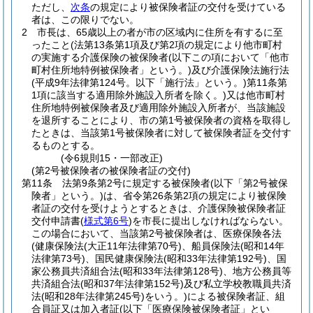
ただし、
次条
の規定により被保険者証の交付を受けている
者は、この限りでない。
2
市長は、65歳以上の者が市の区域内に住所を有するに至
ったこと
(法第13条第1項及び第2項の規定により他市町村
の実施する介護保険の被保険者
(以下この項において「他市
町村住所地特例被保険者」という。)
及び介護保険法施行法
(平成9年法律第124号。以下「施行法」という。)
第11条第
1項に該当する適用除外施設入所者を除く。)
又は他市町村
住所地特例被保険者及び適用除外施設入所者が、当該施設
を退所することにより、市の第1号被保険者の資格を取得し
たときは、当該第1号被保険者に対して被保険者証を交付す
るものとする。
(令6規則15・一部改正)
(第2号被保険者の被保険者証の交付)
第11条
法第9条第2号に規定する被保険者
(以下「第2号被保
険者」という。)
は、省令第26条第2項の規定により被保険
者証の交付を受けようとするときは、介護保険被保険者証
交付申請書
(
様式第6号
)
を市長に提出しなければならない。
この場合において、当該第2号被保険者は、医療保険各法
(健康保険法
(大正11年法律第70号)
、船員保険法
(昭和14年
法律第73号)
、国民健康保険法
(昭和33年法律第192号)
、国
家公務員共済組合法
(昭和33年法律第128号)
、地方公務員等
共済組合法
(昭和37年法律第152号)
及び私立学校教職員共済
法
(昭和28年法律第245号)
をいう。)
による被保険者証、組
合員証又は加入者証
(以下「医療保険被保険者証」とい