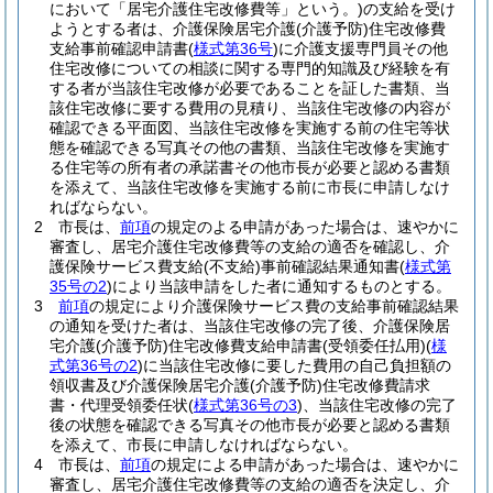
において「居宅介護住宅改修費等」という。)
の支給を受け
ようとする者は、介護保険居宅介護
(介護予防)
住宅改修費
支給事前確認申請書
(
様式第36号
)
に介護支援専門員その他
住宅改修についての相談に関する専門的知識及び経験を有
する者が当該住宅改修が必要であることを証した書類、当
該住宅改修に要する費用の見積り、当該住宅改修の内容が
確認できる平面図、当該住宅改修を実施する前の住宅等状
態を確認できる写真その他の書類、当該住宅改修を実施す
る住宅等の所有者の承諾書その他市長が必要と認める書類
を添えて、当該住宅改修を実施する前に市長に申請しなけ
ればならない。
2
市長は、
前項
の規定のよる申請があった場合は、速やかに
審査し、居宅介護住宅改修費等の支給の適否を確認し、介
護保険サービス費支給
(不支給)
事前確認結果通知書
(
様式第
35号の2
)
により当該申請をした者に通知するものとする。
3
前項
の規定により介護保険サービス費の支給事前確認結果
の通知を受けた者は、当該住宅改修の完了後、介護保険居
宅介護
(介護予防)
住宅改修費支給申請書
(受領委任払用)
(
様
式第36号の2
)
に当該住宅改修に要した費用の自己負担額の
領収書及び介護保険居宅介護
(介護予防)
住宅改修費請求
書・代理受領委任状
(
様式第36号の3
)
、当該住宅改修の完了
後の状態を確認できる写真その他市長が必要と認める書類
を添えて、市長に申請しなければならない。
4
市長は、
前項
の規定による申請があった場合は、速やかに
審査し、居宅介護住宅改修費等の支給の適否を決定し、介