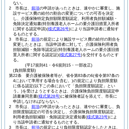
ない。
2
市長は、
前項
の申請があったときは、速やかに審査し、施
設サービス費の給付の割合の変更についての可否を決定
し、介護保険特定負担額限度額認定、利用者負担額減額・
免除決定通知書
(特別養護老人ホームの要介護旧措置入所者
に関する認定申請)
(
様式第26号
)
により当該申請者に通知す
るものとする。
3
市長は、
前項
の規定により施設サービス費の給付の割合を
変更したときは、当該申請者に対して、介護保険利用者負
担額減額・免除等認定証
(特別養護老人ホームの要介護旧措
置入所者に関する認定証)
(
様式第27号
)
を交付するものとす
る。
(平17規則41・令6規則15・一部改正)
(負担限度額)
第22条
要介護被保険者等が、省令第83条の6
(省令第97条の
4において準用する場合を含む。)
の規定により負担限度額
に係る認定
(以下この条において「負担限度額認定」とい
う。)
を受けようとするときは、介護保険負担限度額認定申
請書兼同意書
(
様式第28号
)
に被保険者証を添えて、市長に
申請しなければならない。
2
市長は、
前項
の申請があったときは、速やかに審査し、負
担限度額認定の可否を決定し、介護保険負担限度額認定、
利用者負担額減額・免除認定決定通知書
(
様式第23号
)
によ
り当該申請者に通知するものとする。
3
市長は、
前項
の規定により負担限度額認定をしたときは、