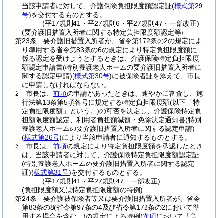
当該申請者に対して、介護保険負担限度額認定証
(
様式第29
号
)
を交付するものとする。
(平17規則41・平27規則6・平27規則47・一部改正)
(要介護旧措置入所者に関する特定負担限度額認定等)
第23条
要介護旧措置入所者が、省令第172条の2の規定によ
り準用する省令第83条の6の規定により特定負担限度額に
係る認定を受けようとするときは、介護保険特定負担限度
額認定申請書
(特別養護老人ホームの要介護旧措置入所者に
関する認定申請)
(
様式第30号
)
に被保険者証を添えて、市長
に申請しなければならない。
2
市長は、
前項
の申請があったときは、速やかに審査し、施
行法第13条第5項各号に規定する特定負担限度額
(以下「特
定負担限度額」という。)
の可否を決定し、介護保険特定負
担額限度額認定、利用者負担額減額・免除決定通知書
(特別
養護老人ホームの要介護旧措置入所者に関する認定申請)
(
様式第26号
)
により当該申請者に通知するものとする。
3
市長は、
前項
の規定により特定負担限度額を承認したとき
は、当該申請者に対して、介護保険特定負担限度額認定証
(特別養護老人ホームの要介護旧措置入所者に関する認定
証)
(
様式第31号
)
を交付するものとする。
(平17規則41・平27規則47・一部改正)
(負担限度額又は特定負担限度額の特例)
第24条
要介護被保険者等又は要介護旧措置入所者が、省令
第83条の8
(省令第97条の4及び省令第172条の2において準
用する場合を含む。)
の規定による特例
(
次項
において「負