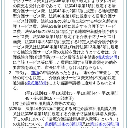
予防サービス費又は法第66条第1項の規定により支払方法
の変更を受けた者であって、法第41条第1項に規定する居
宅介護サービス費、法第42条の2第1項に規定する地域密着
型介護サービス費、法第46条第1項に規定する居宅介護サ
ービス計画費、法第51条の3第1項に規定する特定入所者介
護サービス費、法第53条第1項に規定する介護予防サービ
ス費、法第54条の2第1項に規定する地域密着型介護予防サ
ービス費、法第58条第1項に規定する介護予防サービス計
画費、法第61条の3第1項に規定する特定入所者介護予防サ
ービス費又は法第48条第1項及び施行法第13条第3項に規定
する施設介護サービス費の支給を受けようとする者は、介
護保険介護
(介護予防)
サービス費等支給申請書
(
様式第34号
)
に当該サービス等に要した費用に関する証拠書類その他必
要書類を添えて、市長に申請しなければならない。
2
市長は、
前項
の申請があったときは、速やかに審査し、支
給の可否を決定し、介護保険サービス費支給
(不支給)
決定
通知書
(
様式第33号
)
により当該申請者に通知するものとす
る。
(平17規則41・平18規則33・平18規則44・平20規則
45・令6規則15・一部改正)
(居宅介護福祉用具購入費等の支給)
第29条
法第44条第1項に規定する居宅介護福祉用具購入費
又は法第56条第1項に規定する介護予防福祉用具購入費
(以
下この条において「居宅介護福祉用具購入費等」という。)
の支給について、
条例第12条の3第1項
又は
第12条の5第1項