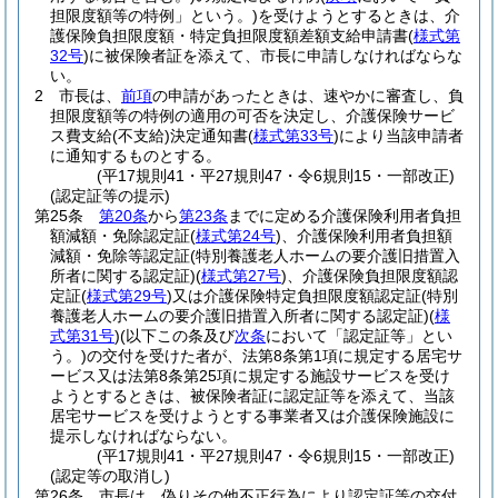
担限度額等の特例」という。)
を受けようとするときは、介
護保険負担限度額・特定負担限度額差額支給申請書
(
様式第
32号
)
に被保険者証を添えて、市長に申請しなければならな
い。
2
市長は、
前項
の申請があったときは、速やかに審査し、負
担限度額等の特例の適用の可否を決定し、介護保険サービ
ス費支給
(不支給)
決定通知書
(
様式第33号
)
により当該申請者
に通知するものとする。
(平17規則41・平27規則47・令6規則15・一部改正)
(認定証等の提示)
第25条
第20条
から
第23条
までに定める介護保険利用者負担
額減額・免除認定証
(
様式第24号
)
、介護保険利用者負担額
減額・免除等認定証
(特別養護老人ホームの要介護旧措置入
所者に関する認定証)
(
様式第27号
)
、介護保険負担限度額認
定証
(
様式第29号
)
又は介護保険特定負担限度額認定証
(特別
養護老人ホームの要介護旧措置入所者に関する認定証)
(
様
式第31号
)
(以下この条及び
次条
において「認定証等」とい
う。)
の交付を受けた者が、法第8条第1項に規定する居宅サ
ービス又は法第8条第25項に規定する施設サービスを受け
ようとするときは、被保険者証に認定証等を添えて、当該
居宅サービスを受けようとする事業者又は介護保険施設に
提示しなければならない。
(平17規則41・平27規則47・令6規則15・一部改正)
(認定等の取消し)
第26条
市長は、偽りその他不正行為により認定証等の交付