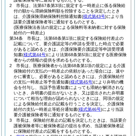
護被保険者等に通知するものとする。
2
市長は、法第67条第3項に規定する一時差止に係る保険給
付の額から滞納保険料額を控除することを決定したとき
は、介護保険滞納保険料控除通知書
(
様式第43号
)
により当
該要介護被保険者等に通知するものとする。
(医療保険法各法の規定による保険料等未納者に対する保険
給付の一時差止)
第34条
市長は、法第68条第1項に規定する保険給付差止の
記載について、要介護認定等の申請を受理した時点で必要
があると認めるときは、介護保険要介護認定等申請受理通
知書
(
様式第44号
)
により法第68条第5項に規定する医療保険
者からの情報の提供を求めるものとする。
2
市長は、医療保険者から法第68条第1項の規定による介護
保険給付の支払の一時差止の依頼があった場合には、速や
かに審査し、必要があると認めるときには、介護保険給付
の支払一時差止等予告通知書
(
様式第45号
)
により弁明の機
会を付与し、当該予告通知書によっても滞納が解消されな
いとき、弁明書の提出がないとき、又は提出された弁明書
について相当な理由が認められないときには、同項の規定
による保険給付差止の記載を行うことを決定し、介護保険
給付の支払一時差止等処分通知書
(
様式第46号
)
により当該
要介護被保険者等に通知するものとする。
3
市長は、保険給付差止の記載を決定したときは、当該要介
護被保険者等に被保険者証の提出を求め、当該被保険者証
に保険給付差止の記載をするものとする。