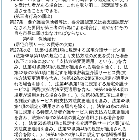
を受けた者がある場合は、これを取り消し、認定証等を返
還させることができる。
(第三者行為の届出)
第27条
要介護被保険者等は、要介護認定又は要支援認定が
なされた要因が第三者の行為による場合は、速やかにその
旨を市長に届け出なければならない。
第6章
保険給付
(居宅介護サービス費等の支給)
第27条の2
法第41条第1項に規定する居宅介護サービス費
(法第66条第1項の規定により支払方法の変更を受けた場合
(以下この条において「支払方法変更適用」という。)
を含
み、法第41条第6項の規定が適用される場合を除く。)
、法
第42条の2第1項に規定する地域密着型介護サービス費
(支
払方法変更適用を含み、法第42条の2第6項の規定が適用さ
れる場合を除く。)
、法第46条第1項に規定する居宅介護サ
ービス計画費
(支払方法変更適用を含み、法第46条第4項の
規定が適用される場合を除く。)
、法第48条第1項に規定す
る施設介護サービス費
(支払方法変更適用を含み、法第48条
第4項の規定が適用される場合を除く。)
、法第51条の3第1
項に規定する特定入所者介護サービス費
(支払方法変更適用
を含み、法第51条の3第4項の規定が適用される場合を除
く。)
、法第53条第1項に規定する介護予防サービス費
(支払
方法変更適用を含み、法第53条第4項の規定が適用される
場合を除く。)
、法第54条の2第1項に規定する地域密着型