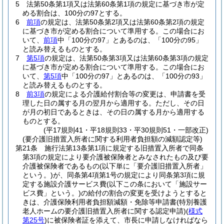
5
法第50条第1項又は法第60条第1項の規定に基づき市が定
める割合は、100分の97とする。
6
前項
の規定は、法第50条第2項又は法第60条第2項の規定
に基づき市が定める割合について準用する。
この場合にお
いて、
前項
中「100分の97」とあるのは、「100分の95」
と読み替えるものとする。
7
第5項
の規定は、法第50条第3項又は法第60条第3項の規定
に基づき市が定める割合について準用する。
この場合にお
いて、
第5項
中「100分の97」とあるのは、「100分の93」
と読み替えるものとする。
8
前3項
の規定による介護給付割合等の変更は、申請書を受
理した日の属する月の翌月から適用する。
ただし、その日
が月の初日であるときは、その日の属する月から適用する
ものとする。
(平17規則41・平18規則33・平30規則51・一部改正)
(要介護旧措置入所者に関する利用者負担額の減額認定等)
第21条
施行法第13条第1項に規定する旧措置入所者で同条
第3項の規定により要介護被保険者とみなされたもの及び要
介護被保険者であるもの
(以下単に「要介護旧措置入所者」
という。)
が、同条第4項第1号の規定により同条第3項に規
定する施設介護サービス費
(以下この条において「施設サー
ビス費」という。)
の給付の割合の変更を受けようとすると
きは、介護保険利用者負担額減額・免除等申請書
(特別養護
老人ホームの要介護旧措置入所者に関する認定申請)
(
様式
第25号
)
に被保険者証を添えて、市長に申請しなければなら