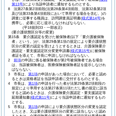
第13号
)
により当該申請者に通知するものとする。
8
法第27条第2項前段
(法第28条第4項前段、法第32条第2項
及び法第33条第4項前段において準用する場合を含む。)
の
調査に従事する職員は、訪問調査員証明書
(
様式第14号
)
を
携帯し、必要に応じ提示しなければならない。
(平18規則33・一部改正)
(要介護状態区分等の変更)
第15条
要介護認定を受けた被保険者
(以下「要介護被保険
者」という。)
が、法第29条第1項の規定により要介護状態
区分の変更の認定を受けようとするときは、介護保険要介
護認定・要支援認定区分変更申請書
(
様式第15号
)
に被保険
者証を添えて、市長に申請しなければならない。
2
前項
の申請に係る被保険者が第2号被保険者である場合
は、当該被保険者は、医療保険被保険者証を提示しなけれ
ばならない。
3
市長は、
第1項
の申請があった場合において、必要と認め
るときは資格者証を当該申請者に交付するものとする。
4
市長は、
第1項
の申請を行った者が法第29条第2項前段の
規定により準用する法第27条第11項ただし書の規定に該当
すると認めるときは、介護保険要介護認定・要支援認定等
延期通知書
(
様式第11号
)
により当該申請者に通知するもの
とする。
5
市長は、
第1項
の申請により要介護状態区分の変更を認定
したとき、又は要介護状態区分の変更に該当しないと認め