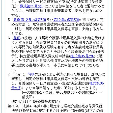
し、介護保険サービス費支給
(不支給)
決定通知書〔受領委
任〕
(
様式第35号の5
)
により当該申請をした者に通知すると
ともに、当該特定福祉用具販売事業者に支払を行うものと
する。
5
条例第12条の3第3項
及び
第12条の5第3項
の市長が別に定
める方法は、居宅要介護被保険者又は居宅要支援被保険者
に対し、居宅介護福祉用具購入費等を直接に支給する方法
とする。
6
前項
の規定により居宅介護福祉用具購入費の支給を受けよ
うとする者は、介護支援専門員その他福祉用具の選定につ
いて専門的な知識及び経験を有する者が当該特定福祉用具
等の使用が必要であることを証した介護保険居宅介護
(介護
予防)
特定福祉用具購入費支給申請書
(
様式第35号の6
)
に購
入した特定福祉用具等の領収書及び仕様書その他市長が必
要と認める書類を添えて、市長に申請しなければならな
い。
7
市長は、
前項
の規定による申請があった場合は、速やかに
審査し、居宅介護福祉用具購入費等の支給の可否を確定
し、介護保険サービス費支給
(不支給)
決定通知書
(
様式第35
号の7
)
により当該申請をした者に通知するものとする。
(平30規則51・全改、平30規則66・令6規則15・一
部改正)
(居宅介護住宅改修費等の支給)
第30条
法第45条第1項に規定する居宅介護住宅改修費又は
法第57条第1項に規定する介護予防住宅改修費
(以下この条