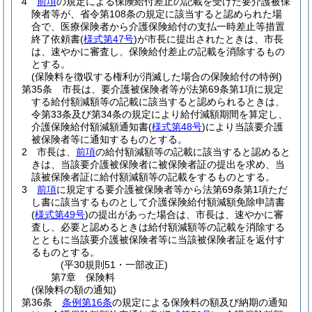
4
前項
の規定による保険給付差止の記載を受けた要介護被保
険者等が、省令第108条の規定に該当すると認められた場
合で、医療保険者から介護保険給付の支払一時差止等措置
終了依頼書
(
様式第47号
)
が市長に提出されたときは、市長
は、速やかに審査し、保険給付差止の記載を消除するもの
とする。
(保険料を徴収する権利が消滅した場合の保険給付の特例)
第35条
市長は、要介護被保険者等が法第69条第1項に規定
する給付額減額等の記載に該当すると認められるときは、
令第33条及び第34条の規定により給付減額期間を算定し、
介護保険給付額減額通知書
(
様式第48号
)
により当該要介護
被保険者等に通知するものとする。
2
市長は、
前項
の給付額減額等の記載に該当すると認めると
きは、当該要介護被保険者に被保険者証の提出を求め、当
該被保険者証に給付額減額等の記載をするものとする。
3
前項
に規定する要介護被保険者等から法第69条第1項ただ
し書に該当するものとして介護保険給付額減額免除申請書
(
様式第49号
)
の提出があった場合は、市長は、速やかに審
査し、必要と認めるときは給付額減額等の記載を消除する
とともに当該要介護被保険者等に当該被保険者証を返付す
るものとする。
(平30規則51・一部改正)
第7章
保険料
(保険料の額の通知)
第36条
条例第16条
の規定による保険料の額及び納期の通知