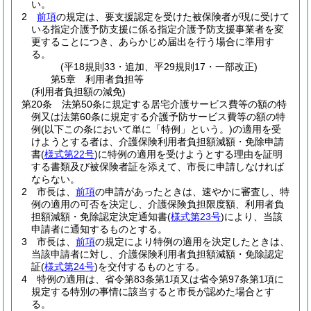
い。
2
前項
の規定は、要支援認定を受けた被保険者が現に受けて
いる指定介護予防支援に係る指定介護予防支援事業者を変
更することにつき、あらかじめ届出を行う場合に準用す
る。
(平18規則33・追加、平29規則17・一部改正)
第5章
利用者負担等
(利用者負担額の減免)
第20条
法第50条に規定する居宅介護サービス費等の額の特
例又は法第60条に規定する介護予防サービス費等の額の特
例
(以下この条において単に「特例」という。)
の適用を受
けようとする者は、介護保険利用者負担額減額・免除申請
書
(
様式第22号
)
に特例の適用を受けようとする理由を証明
する書類及び被保険者証を添えて、市長に申請しなければ
ならない。
2
市長は、
前項
の申請があったときは、速やかに審査し、特
例の適用の可否を決定し、介護保険負担限度額、利用者負
担額減額・免除認定決定通知書
(
様式第23号
)
により、当該
申請者に通知するものとする。
3
市長は、
前項
の規定により特例の適用を決定したときは、
当該申請者に対し、介護保険利用者負担額減額・免除認定
証
(
様式第24号
)
を交付するものとする。
4
特例の適用は、省令第83条第1項又は省令第97条第1項に
規定する特別の事情に該当すると市長が認めた場合とす
る。