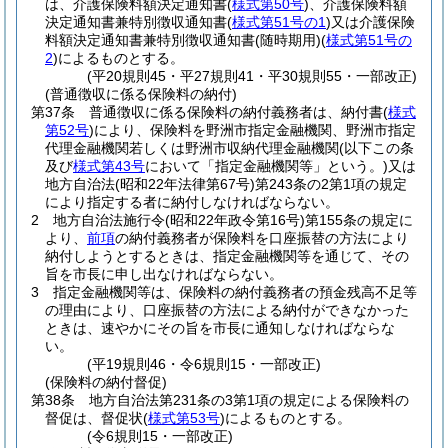
は、介護保険料額決定通知書
(
様式第50号
)
、介護保険料額
決定通知書兼特別徴収通知書
(
様式第51号の1
)
又は介護保険
料額決定通知書兼特別徴収通知書
(随時期用)
(
様式第51号の
2
)
によるものとする。
(平20規則45・平27規則41・平30規則55・一部改正)
(普通徴収に係る保険料の納付)
第37条
普通徴収に係る保険料の納付義務者は、納付書
(
様式
第52号
)
により、保険料を野洲市指定金融機関、野洲市指定
代理金融機関若しくは野洲市収納代理金融機関
(以下この条
及び
様式第43号
において「指定金融機関等」という。)
又は
地方自治法
(昭和22年法律第67号)
第243条の2第1項の規定
により指定する者に納付しなければならない。
2
地方自治法施行令
(昭和22年政令第16号)
第155条の規定に
より、
前項
の納付義務者が保険料を口座振替の方法により
納付しようとするときは、指定金融機関等を通じて、その
旨を市長に申し出なければならない。
3
指定金融機関等は、保険料の納付義務者の預金残高不足等
の理由により、口座振替の方法による納付ができなかった
ときは、速やかにその旨を市長に通知しなければならな
い。
(平19規則46・令6規則15・一部改正)
(保険料の納付督促)
第38条
地方自治法第231条の3第1項の規定による保険料の
督促は、督促状
(
様式第53号
)
によるものとする。
(令6規則15・一部改正)