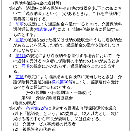
(保険料過誤納金の還付等)
第42条
過誤納に係る保険料その他の徴収金
(以下この条にお
いて「過誤納金」という。)
があるときは、これを当該納付
義務者に還付する。
2
前項
の規定により過誤納金を還付するときは、介護保険料
還付通知書
(
様式第59号
)
により当該納付義務者に通知する
ものとする。
3
前項
の通知を受けた者又は既納の徴収金のうちに過誤納金
があることを発見した者は、過誤納金の還付を請求しなけ
ればならない。
4
第1項
の規定により過誤納金を還付する場合において、そ
の還付を受けるべき者に保険料の未納付のものがあるとき
は、
同項
の規定にかかわらず、過誤納金をこれに充当す
る。
5
前項
の規定により過誤納金を保険料に充当したときは、介
護保険料充当通知書
(
様式第60号
)
により、当該還付を受け
るべき者に通知するものとする。
(平27規則6・令6規則15・一部改正)
第8章
介護保険運営協議会
(委員の構成)
第43条
条例第22条
に規定する野洲市介護保険運営協議会
(以下「協議会」という。)
の委員は、12人以内とし、次に
掲げる者の中から市長が委嘱し、又は任命する。
(1)
介護サービス事業者の代表者
(2)
被保険者の代表者