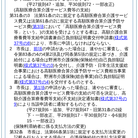
(平27規則47・追加、平30規則72・一部改正)
(高額医療合算介護サービス費等の支給)
第31条の3
法第51条の2に規定する高額医療合算介護サービ
ス費又は法第61条の2に規定する高額医療合算介護予防サ
ービス費
(
第3項
において「高額医療合算介護サービス費
等」という。)
の支給を受けようとする者は、高額介護合算
療養費等支給申請書兼自己負担額証明書交付申請書
(
様式第
37号の8
)
により、市長に申請しなければならない。
2
市長は、
前項
の申請があった場合は、速やかに審査し、省
令第83条の4の4第2項及び同条第5項の規定に基づき、介護
給付による場合は野洲市介護保険
(保険給付)
自己負担額証
明書
(
様式第37号の3
)
を交付し、介護予防・日常生活支援総
合事業における高額医療合算介護予防サービス費相当事業
による場合は、野洲市介護保険
(総合事業)
自己負担額証明
書
(
様式第37号の4
)
を交付するものとする。
3
市長は、
第1項
の申請があった場合は、速やかに審査し、
高額医療合算介護サービス費等の支給の可否を決定し、高
額介護合算療養費等支給
(不支給)
決定通知書
(
様式第37号の
9
)
により当該申請者に通知するものとする。
(平27規則6・追加、平27規則47・旧第31条の2繰
下・一部改正、平29規則17・平30規則72・令6規則
15・一部改正)
(保険料滞納者に係る支払方法の変更)
第32条
市長は、法第66条第1項に規定する支払方法変更の
記載を行おうとする場合は、介護保険給付の支払方法変更