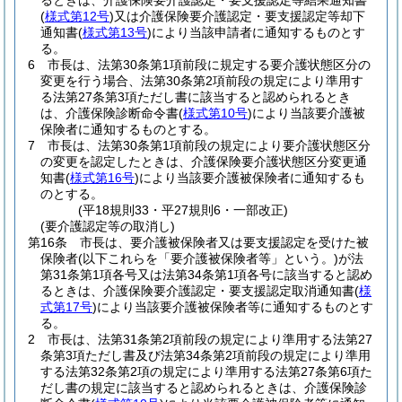
るときは、介護保険要介護認定・要支援認定等結果通知書
(
様式第12号
)
又は介護保険要介護認定・要支援認定等却下
通知書
(
様式第13号
)
により当該申請者に通知するものとす
る。
6
市長は、法第30条第1項前段に規定する要介護状態区分の
変更を行う場合、法第30条第2項前段の規定により準用す
る法第27条第3項ただし書に該当すると認められるとき
は、介護保険診断命令書
(
様式第10号
)
により当該要介護被
保険者に通知するものとする。
7
市長は、法第30条第1項前段の規定により要介護状態区分
の変更を認定したときは、介護保険要介護状態区分変更通
知書
(
様式第16号
)
により当該要介護被保険者に通知するも
のとする。
(平18規則33・平27規則6・一部改正)
(要介護認定等の取消し)
第16条
市長は、要介護被保険者又は要支援認定を受けた被
保険者
(以下これらを「要介護被保険者等」という。)
が法
第31条第1項各号又は法第34条第1項各号に該当すると認め
るときは、介護保険要介護認定・要支援認定取消通知書
(
様
式第17号
)
により当該要介護被保険者等に通知するものとす
る。
2
市長は、法第31条第2項前段の規定により準用する法第27
条第3項ただし書及び法第34条第2項前段の規定により準用
する法第32条第2項の規定により準用する法第27条第6項た
だし書の規定に該当すると認められるときは、介護保険診