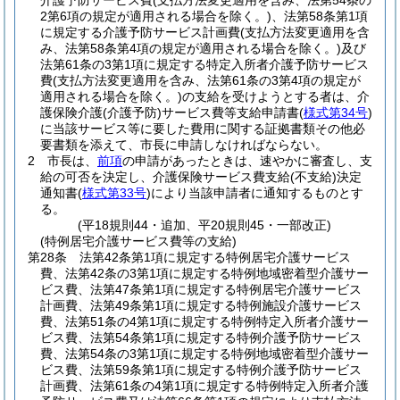
介護予防サービス費
(支払方法変更適用を含み、法第54条の
2第6項の規定が適用される場合を除く。)
、法第58条第1項
に規定する介護予防サービス計画費
(支払方法変更適用を含
み、法第58条第4項の規定が適用される場合を除く。)
及び
法第61条の3第1項に規定する特定入所者介護予防サービス
費
(支払方法変更適用を含み、法第61条の3第4項の規定が
適用される場合を除く。)
の支給を受けようとする者は、介
護保険介護
(介護予防)
サービス費等支給申請書
(
様式第34号
)
に当該サービス等に要した費用に関する証拠書類その他必
要書類を添えて、市長に申請しなければならない。
2
市長は、
前項
の申請があったときは、速やかに審査し、支
給の可否を決定し、介護保険サービス費支給
(不支給)
決定
通知書
(
様式第33号
)
により当該申請者に通知するものとす
る。
(平18規則44・追加、平20規則45・一部改正)
(特例居宅介護サービス費等の支給)
第28条
法第42条第1項に規定する特例居宅介護サービス
費、法第42条の3第1項に規定する特例地域密着型介護サー
ビス費、法第47条第1項に規定する特例居宅介護サービス
計画費、法第49条第1項に規定する特例施設介護サービス
費、法第51条の4第1項に規定する特例特定入所者介護サー
ビス費、法第54条第1項に規定する特例介護予防サービス
費、法第54条の3第1項に規定する特例地域密着型介護サー
ビス費、法第59条第1項に規定する特例介護予防サービス
計画費、法第61条の4第1項に規定する特例特定入所者介護