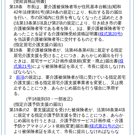
(受給資格証明書)
第18条
市長は、要介護被保険者等が住民基本台帳法
(昭和
42年法律第81号)
第24条の規定により、転出する旨の届出
を行い、市の区域内に住所を有しなくなったと認めたとき
(法第13条第1項及び第2項の規定により、引き続き市の要
介護被保険者等である者を除く。)
は、要介護被保険者等で
あったことを証する介護保険受給資格証明書
(
様式第20号
)
を当該要介護被保険者等に交付するものとする。
(指定居宅介護支援の届出)
第19条
要介護被保険者が、法第46条第4項に規定する指定
居宅介護支援を受けることにつき、あらかじめ届出を行う
ときは、居宅サービス計画作成依頼
(変更・廃止)
届出書
(
様
式第21号
)
により被保険者証を添えて、市長に提出しなけれ
ばならない。
2
前項
の規定は、要介護被保険者が現に受けている指定居宅
介護支援に係る指定居宅介護支援事業者を変更し、又は廃
止することにつき、あらかじめ届出を行う場合に準用す
る。
(平18規則33・一部改正)
(指定介護予防支援の届出)
第19条の2
要支援認定を受けた被保険者が、法第58条第4項
に規定する指定介護予防支援を受けることにつき、あらか
じめ届出を行うときは、介護予防サービス計画作成・介護
予防ケアマネジメント依頼
(変更)
届出書
(
様式第21号の2
)
に
より被保険者証を添えて、市長に提出しなければならな