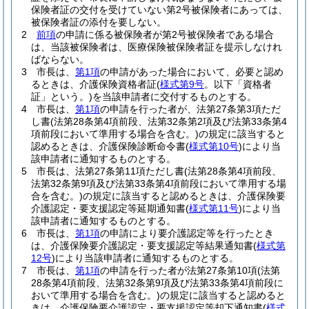
保険者証の交付を受けていない第2号被保険者にあっては、
被保険者証の添付を要しない。
2
前項
の申請に係る被保険者が第2号被保険者である場合
は、当該被保険者は、医療保険被保険者証を提示しなけれ
ばならない。
3
市長は、
第1項
の申請があった場合において、必要と認め
るときは、介護保険資格者証
(
様式第9号
。以下「資格者
証」という。)
を当該申請者に交付するものとする。
4
市長は、
第1項
の申請を行った者が、法第27条第3項ただ
し書
(法第28条第4項前段、法第32条第2項及び法第33条第4
項前段において準用する場合を含む。)
の規定に該当すると
認めるときは、介護保険診断命令書
(
様式第10号
)
により当
該申請者に通知するものとする。
5
市長は、法第27条第11項ただし書
(法第28条第4項前段、
法第32条第9項及び法第33条第4項前段において準用する場
合を含む。)
の規定に該当すると認めるときは、介護保険要
介護認定・要支援認定等延期通知書
(
様式第11号
)
により当
該申請者に通知するものとする。
6
市長は、
第1項
の申請により要介護認定等を行ったとき
は、介護保険要介護認定・要支援認定等結果通知書
(
様式第
12号
)
により当該申請者に通知するものとする。
7
市長は、
第1項
の申請を行った者が法第27条第10項
(法第
28条第4項前段、法第32条第9項及び法第33条第4項前段に
おいて準用する場合を含む。)
の規定に該当すると認めると
きは、介護保険要介護認定・要支援認定等却下通知書
(
様式