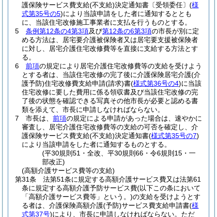
護保険サービス費支給
(不支給)
決定通知書〔受領委任〕
(
様
式第35号の5
)
により当該申請をした者に通知するととも
に、当該住宅改修施工事業者に支払を行うものとする。
5
条例第12条の4第3項
及び
第12条の6第3項
の市長が別に定
める方法は、居宅要介護被保険者又は居宅要支援被保険者
に対し、居宅介護住宅改修費等を直接に支給する方法とす
る。
6
前項
の規定により居宅介護住宅改修費等の支給を受けよう
とする者は、当該住宅改修の完了後に介護保険居宅介護
(介
護予防)
住宅改修費支給申請
(請求)
書
(
様式第36号の4
)
に当該
住宅改修に要した費用に係る領収書及び当該住宅改修の完
了後の状態を確認できる写真その他市長が必要と認める書
類を添えて、市長に申請しなければならない。
7
市長は、
前項
の規定による申請があった場合は、速やかに
審査し、居宅介護住宅改修費等の支給の可否を確定し、介
護保険サービス費支給
(不支給)
決定通知書
(
様式第35号の7
)
により当該申請をした者に通知するものとする。
(平30規則51・全改、平30規則66・令6規則15・一
部改正)
(高額介護サービス費等の支給)
第31条
法第51条に規定する高額介護サービス費又は法第61
条に規定する高額介護予防サービス費
(以下この条において
「高額介護サービス費等」という。)
の支給を受けようとす
る者は、介護保険高額介護
(予防)
サービス費支給申請書
(
様
式第37号
)
により、市長に申請しなければならない。
ただ