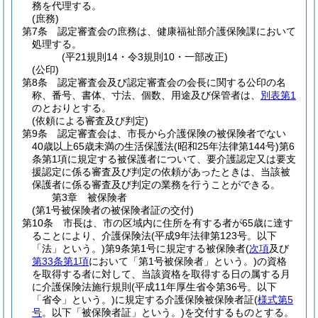
務を代理する。
(庶務)
第7条
認定審査会の庶務は、健康福祉部介護保険課において
処理する。
(平21規則14・令3規則10・一部改正)
(公印)
第8条
認定審査会及び認定審査会の会長に関する公印の名
称、番号、書体、寸法、個数、用途及び保管者は、
別表第1
のとおりとする。
(依頼による審査及び判定)
第9条
認定審査会は、市長から介護保険の被保険者でない
40歳以上65歳未満の生活保護法
(昭和25年法律第144号)
第6
条第1項に規定する被保護者について、要介護認定又は要支
援認定に係る審査及び判定の依頼があったときは、当該被
保護者に係る審査及び判定の業務を行うことができる。
第3章
被保険者
(第1号被保険者の被保険者証の交付)
第10条
市長は、市の区域内に住所を有する者が65歳に達す
ることにより、介護保険法
(平成9年法律第123号。以下
「法」という。)
第9条第1号に規定する被保険者
(
次項
及び
第33条第1項
において「第1号被保険者」という。)
の資格
を取得する者に対して、当該資格を取得する日の属する月
に介護保険法施行規則
(平成11年厚生省令第36号。以下
「省令」という。)
に規定する介護保険被保険者証
(
様式第5
号
。以下「被保険者証」という。)
を交付するものとする。