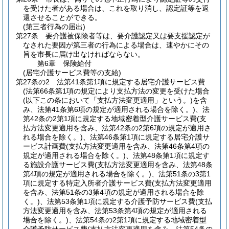
を受けた者がある場合は、これを取り消し、認定証等を返
還させることができる。
(第三者行為の届出)
第27条
要介護被保険者等は、要介護認定又は要支援認定が
なされた要因が第三者の行為による場合は、速やかにその
旨を市長に届け出なければならない。
第6章
保険給付
(居宅介護サービス費等の支給)
第27条の2
法第41条第1項に規定する居宅介護サービス費
(法第66条第1項の規定により支払方法の変更を受けた場合
(以下この条において「支払方法変更適用」という。)
を含
み、法第41条第6項の規定が適用される場合を除く。)
、法
第42条の2第1項に規定する地域密着型介護サービス費
(支
払方法変更適用を含み、法第42条の2第6項の規定が適用さ
れる場合を除く。)
、法第46条第1項に規定する居宅介護サ
ービス計画費
(支払方法変更適用を含み、法第46条第4項の
規定が適用される場合を除く。)
、法第48条第1項に規定す
る施設介護サービス費
(支払方法変更適用を含み、法第48条
第4項の規定が適用される場合を除く。)
、法第51条の3第1
項に規定する特定入所者介護サービス費
(支払方法変更適用
を含み、法第51条の3第4項の規定が適用される場合を除
く。)
、法第53条第1項に規定する介護予防サービス費
(支払
方法変更適用を含み、法第53条第4項の規定が適用される
場合を除く。)
、法第54条の2第1項に規定する地域密着型