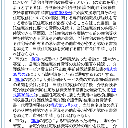
において「居宅介護住宅改修費等」という。)
の支給を受け
ようとする者は、介護保険居宅介護
(介護予防)
住宅改修費
支給事前確認申請書
(
様式第36号
)
に介護支援専門員その他
住宅改修についての相談に関する専門的知識及び経験を有
する者が当該住宅改修が必要であることを証した書類、当
該住宅改修に要する費用の見積り、当該住宅改修の内容が
確認できる平面図、当該住宅改修を実施する前の住宅等状
態を確認できる写真その他の書類、当該住宅改修を実施す
る住宅等の所有者の承諾書その他市長が必要と認める書類
を添えて、当該住宅改修を実施する前に市長に申請しなけ
ればならない。
2
市長は、
前項
の規定のよる申請があった場合は、速やかに
審査し、居宅介護住宅改修費等の支給の適否を確認し、介
護保険サービス費支給
(不支給)
事前確認結果通知書
(
様式第
35号の2
)
により当該申請をした者に通知するものとする。
3
前項
の規定により介護保険サービス費の支給事前確認結果
の通知を受けた者は、当該住宅改修の完了後、介護保険居
宅介護
(介護予防)
住宅改修費支給申請書
(受領委任払用)
(
様
式第36号の2
)
に当該住宅改修に要した費用の自己負担額の
領収書及び介護保険居宅介護
(介護予防)
住宅改修費請求
書・代理受領委任状
(
様式第36号の3
)
、当該住宅改修の完了
後の状態を確認できる写真その他市長が必要と認める書類
を添えて、市長に申請しなければならない。
4
市長は、
前項
の規定による申請があった場合は、速やかに
審査し、居宅介護住宅改修費等の支給の適否を決定し、介