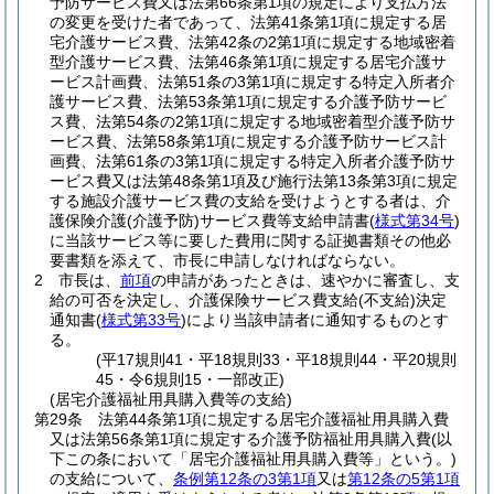
予防サービス費又は法第66条第1項の規定により支払方法
の変更を受けた者であって、法第41条第1項に規定する居
宅介護サービス費、法第42条の2第1項に規定する地域密着
型介護サービス費、法第46条第1項に規定する居宅介護サ
ービス計画費、法第51条の3第1項に規定する特定入所者介
護サービス費、法第53条第1項に規定する介護予防サービ
ス費、法第54条の2第1項に規定する地域密着型介護予防サ
ービス費、法第58条第1項に規定する介護予防サービス計
画費、法第61条の3第1項に規定する特定入所者介護予防サ
ービス費又は法第48条第1項及び施行法第13条第3項に規定
する施設介護サービス費の支給を受けようとする者は、介
護保険介護
(介護予防)
サービス費等支給申請書
(
様式第34号
)
に当該サービス等に要した費用に関する証拠書類その他必
要書類を添えて、市長に申請しなければならない。
2
市長は、
前項
の申請があったときは、速やかに審査し、支
給の可否を決定し、介護保険サービス費支給
(不支給)
決定
通知書
(
様式第33号
)
により当該申請者に通知するものとす
る。
(平17規則41・平18規則33・平18規則44・平20規則
45・令6規則15・一部改正)
(居宅介護福祉用具購入費等の支給)
第29条
法第44条第1項に規定する居宅介護福祉用具購入費
又は法第56条第1項に規定する介護予防福祉用具購入費
(以
下この条において「居宅介護福祉用具購入費等」という。)
の支給について、
条例第12条の3第1項
又は
第12条の5第1項