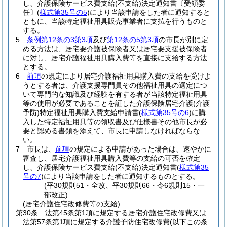
し、介護保険サービス費支給
(不支給)
決定通知書〔受領委
任〕
(
様式第35号の5
)
により当該申請をした者に通知すると
ともに、当該特定福祉用具販売事業者に支払を行うものと
する。
5
条例第12条の3第3項
及び
第12条の5第3項
の市長が別に定
める方法は、居宅要介護被保険者又は居宅要支援被保険者
に対し、居宅介護福祉用具購入費等を直接に支給する方法
とする。
6
前項
の規定により居宅介護福祉用具購入費の支給を受けよ
うとする者は、介護支援専門員その他福祉用具の選定につ
いて専門的な知識及び経験を有する者が当該特定福祉用具
等の使用が必要であることを証した介護保険居宅介護
(介護
予防)
特定福祉用具購入費支給申請書
(
様式第35号の6
)
に購
入した特定福祉用具等の領収書及び仕様書その他市長が必
要と認める書類を添えて、市長に申請しなければならな
い。
7
市長は、
前項
の規定による申請があった場合は、速やかに
審査し、居宅介護福祉用具購入費等の支給の可否を確定
し、介護保険サービス費支給
(不支給)
決定通知書
(
様式第35
号の7
)
により当該申請をした者に通知するものとする。
(平30規則51・全改、平30規則66・令6規則15・一
部改正)
(居宅介護住宅改修費等の支給)
第30条
法第45条第1項に規定する居宅介護住宅改修費又は
法第57条第1項に規定する介護予防住宅改修費
(以下この条