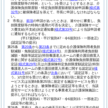
担限度額等の特例」という。)
を受けようとするときは、介
護保険負担限度額・特定負担限度額差額支給申請書
(
様式第
32号
)
に被保険者証を添えて、市長に申請しなければならな
い。
2
市長は、
前項
の申請があったときは、速やかに審査し、負
担限度額等の特例の適用の可否を決定し、介護保険サービ
ス費支給
(不支給)
決定通知書
(
様式第33号
)
により当該申請者
に通知するものとする。
(平17規則41・平27規則47・令6規則15・一部改正)
(認定証等の提示)
第25条
第20条
から
第23条
までに定める介護保険利用者負担
額減額・免除認定証
(
様式第24号
)
、介護保険利用者負担額
減額・免除等認定証
(特別養護老人ホームの要介護旧措置入
所者に関する認定証)
(
様式第27号
)
、介護保険負担限度額認
定証
(
様式第29号
)
又は介護保険特定負担限度額認定証
(特別
養護老人ホームの要介護旧措置入所者に関する認定証)
(
様
式第31号
)
(以下この条及び
次条
において「認定証等」とい
う。)
の交付を受けた者が、法第8条第1項に規定する居宅サ
ービス又は法第8条第25項に規定する施設サービスを受け
ようとするときは、被保険者証に認定証等を添えて、当該
居宅サービスを受けようとする事業者又は介護保険施設に
提示しなければならない。
(平17規則41・平27規則47・令6規則15・一部改正)
(認定等の取消し)
第26条
市長は、偽りその他不正行為により認定証等の交付