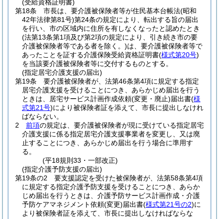
(受給資格証明書)
第18条
市長は、要介護被保険者等が住民基本台帳法
(昭和
42年法律第81号)
第24条の規定により、転出する旨の届出
を行い、市の区域内に住所を有しなくなったと認めたとき
(法第13条第1項及び第2項の規定により、引き続き市の要
介護被保険者等である者を除く。)
は、要介護被保険者等で
あったことを証する介護保険受給資格証明書
(
様式第20号
)
を当該要介護被保険者等に交付するものとする。
(指定居宅介護支援の届出)
第19条
要介護被保険者が、法第46条第4項に規定する指定
居宅介護支援を受けることにつき、あらかじめ届出を行う
ときは、居宅サービス計画作成依頼
(変更・廃止)
届出書
(
様
式第21号
)
により被保険者証を添えて、市長に提出しなけれ
ばならない。
2
前項
の規定は、要介護被保険者が現に受けている指定居宅
介護支援に係る指定居宅介護支援事業者を変更し、又は廃
止することにつき、あらかじめ届出を行う場合に準用す
る。
(平18規則33・一部改正)
(指定介護予防支援の届出)
第19条の2
要支援認定を受けた被保険者が、法第58条第4項
に規定する指定介護予防支援を受けることにつき、あらか
じめ届出を行うときは、介護予防サービス計画作成・介護
予防ケアマネジメント依頼
(変更)
届出書
(
様式第21号の2
)
に
より被保険者証を添えて、市長に提出しなければならな