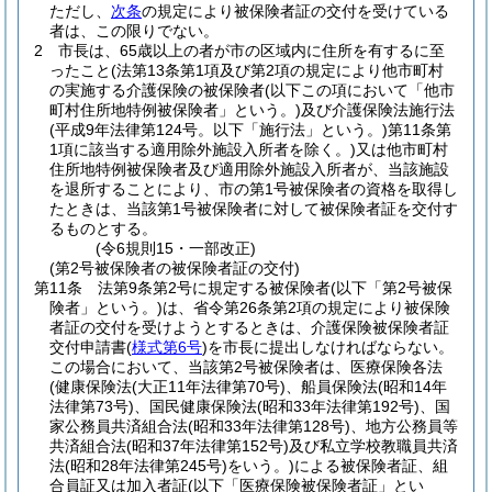
ただし、
次条
の規定により被保険者証の交付を受けている
者は、この限りでない。
2
市長は、65歳以上の者が市の区域内に住所を有するに至
ったこと
(法第13条第1項及び第2項の規定により他市町村
の実施する介護保険の被保険者
(以下この項において「他市
町村住所地特例被保険者」という。)
及び介護保険法施行法
(平成9年法律第124号。以下「施行法」という。)
第11条第
1項に該当する適用除外施設入所者を除く。)
又は他市町村
住所地特例被保険者及び適用除外施設入所者が、当該施設
を退所することにより、市の第1号被保険者の資格を取得し
たときは、当該第1号被保険者に対して被保険者証を交付す
るものとする。
(令6規則15・一部改正)
(第2号被保険者の被保険者証の交付)
第11条
法第9条第2号に規定する被保険者
(以下「第2号被保
険者」という。)
は、省令第26条第2項の規定により被保険
者証の交付を受けようとするときは、介護保険被保険者証
交付申請書
(
様式第6号
)
を市長に提出しなければならない。
この場合において、当該第2号被保険者は、医療保険各法
(健康保険法
(大正11年法律第70号)
、船員保険法
(昭和14年
法律第73号)
、国民健康保険法
(昭和33年法律第192号)
、国
家公務員共済組合法
(昭和33年法律第128号)
、地方公務員等
共済組合法
(昭和37年法律第152号)
及び私立学校教職員共済
法
(昭和28年法律第245号)
をいう。)
による被保険者証、組
合員証又は加入者証
(以下「医療保険被保険者証」とい