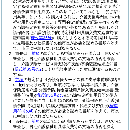
の規定の適用を受けようとする者は、法第8条第13項に規
定する特定福祉用具又は法第8条の2第11項に規定する特定
介護予防福祉用具
(以下この条においてこれらを「特定福祉
用具等」という。)
を購入する前に、介護支援専門員その他
福祉用具の選定について専門的な知識及び経験を有する者
が当該特定福祉用具等の使用が必要であることを証した介
護保険居宅介護
(介護予防)
特定福祉用具購入費支給事前確
認申請書
(
様式第35号
)
に購入しようとする特定福祉用具等
の見積書及び仕様書その他市長が必要と認める書類を添え
て、市長に申請しなければならない。
2
市長は、
前項
の規定による申請があった場合は、速やかに
審査し、居宅介護福祉用具購入費等の支給の適否を確認
し、介護保険サービス費支給
(不支給)
事前確認結果通知書
(
様式第35号の2
)
により当該申請をした者に通知するものと
する。
3
前項
の規定により介護保険サービス費の支給事前確認結果
の通知を受けた者は、当該特定福祉用具等の購入後、介護
保険居宅介護
(介護予防)
特定福祉用具購入費支給申請書
(受
領委任払用)
(
様式第35号の3
)
に当該特定福祉用具等の購入
に要した費用の自己負担額の領収書、介護保険居宅介護
(介
護予防)
特定福祉用具購入費請求書・代理受領委任状
(
様式
第35号の4
)
その他市長が必要と認める書類を添えて、市長
に申請しなければならない。
4
市長は、
前項
の規定による申請があった場合は、速やかに
審査し、居宅介護福祉用具購入費等の支給の適否を決定