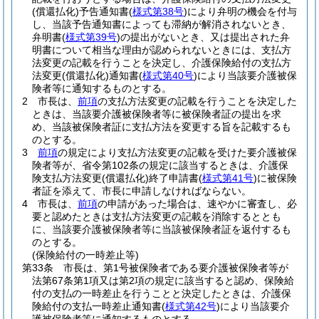
(償還払化)
予告通知書
(
様式第38号
)
により弁明の機会を付与
し、当該予告通知書によっても滞納が解消されないとき、
弁明書
(
様式第39号
)
の提出がないとき、又は提出された弁
明書について相当な理由が認められないときには、支払方
法変更の記載を行うことを決定し、介護保険給付の支払方
法変更
(償還払化)
通知書
(
様式第40号
)
により当該要介護被保
険者等に通知するものとする。
2
市長は、
前項
の支払方法変更の記載を行うことを決定した
ときは、当該要介護被保険者等に被保険者証の提出を求
め、当該被保険者証に支払方法を変更する旨を記載するも
のとする。
3
前項
の規定により支払方法変更の記載を受けた要介護被保
険者等が、省令第102条の規定に該当するときは、介護保
険支払方法変更
(償還払化)
終了申請書
(
様式第41号
)
に被保険
者証を添えて、市長に申請しなければならない。
4
市長は、
前項
の申請があった場合は、速やかに審査し、必
要と認めたときは支払方法変更の記載を消除するととも
に、当該要介護被保険者等に当該被保険者証を返付するも
のとする。
(保険給付の一時差止等)
第33条
市長は、第1号被保険者である要介護被保険者等が
法第67条第1項又は第2項の規定に該当すると認め、保険給
付の支払の一時差止を行うことと決定したときは、介護保
険給付の支払一時差止通知書
(
様式第42号
)
により当該要介