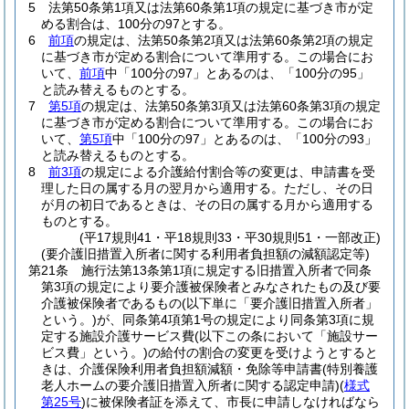
5
法第50条第1項又は法第60条第1項の規定に基づき市が定
める割合は、100分の97とする。
6
前項
の規定は、法第50条第2項又は法第60条第2項の規定
に基づき市が定める割合について準用する。
この場合にお
いて、
前項
中「100分の97」とあるのは、「100分の95」
と読み替えるものとする。
7
第5項
の規定は、法第50条第3項又は法第60条第3項の規定
に基づき市が定める割合について準用する。
この場合にお
いて、
第5項
中「100分の97」とあるのは、「100分の93」
と読み替えるものとする。
8
前3項
の規定による介護給付割合等の変更は、申請書を受
理した日の属する月の翌月から適用する。
ただし、その日
が月の初日であるときは、その日の属する月から適用する
ものとする。
(平17規則41・平18規則33・平30規則51・一部改正)
(要介護旧措置入所者に関する利用者負担額の減額認定等)
第21条
施行法第13条第1項に規定する旧措置入所者で同条
第3項の規定により要介護被保険者とみなされたもの及び要
介護被保険者であるもの
(以下単に「要介護旧措置入所者」
という。)
が、同条第4項第1号の規定により同条第3項に規
定する施設介護サービス費
(以下この条において「施設サー
ビス費」という。)
の給付の割合の変更を受けようとすると
きは、介護保険利用者負担額減額・免除等申請書
(特別養護
老人ホームの要介護旧措置入所者に関する認定申請)
(
様式
第25号
)
に被保険者証を添えて、市長に申請しなければなら