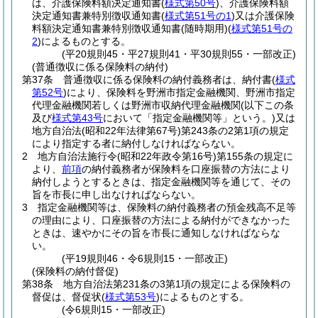
は、介護保険料額決定通知書
(
様式第50号
)
、介護保険料額
決定通知書兼特別徴収通知書
(
様式第51号の1
)
又は介護保険
料額決定通知書兼特別徴収通知書
(随時期用)
(
様式第51号の
2
)
によるものとする。
(平20規則45・平27規則41・平30規則55・一部改正)
(普通徴収に係る保険料の納付)
第37条
普通徴収に係る保険料の納付義務者は、納付書
(
様式
第52号
)
により、保険料を野洲市指定金融機関、野洲市指定
代理金融機関若しくは野洲市収納代理金融機関
(以下この条
及び
様式第43号
において「指定金融機関等」という。)
又は
地方自治法
(昭和22年法律第67号)
第243条の2第1項の規定
により指定する者に納付しなければならない。
2
地方自治法施行令
(昭和22年政令第16号)
第155条の規定に
より、
前項
の納付義務者が保険料を口座振替の方法により
納付しようとするときは、指定金融機関等を通じて、その
旨を市長に申し出なければならない。
3
指定金融機関等は、保険料の納付義務者の預金残高不足等
の理由により、口座振替の方法による納付ができなかった
ときは、速やかにその旨を市長に通知しなければならな
い。
(平19規則46・令6規則15・一部改正)
(保険料の納付督促)
第38条
地方自治法第231条の3第1項の規定による保険料の
督促は、督促状
(
様式第53号
)
によるものとする。
(令6規則15・一部改正)