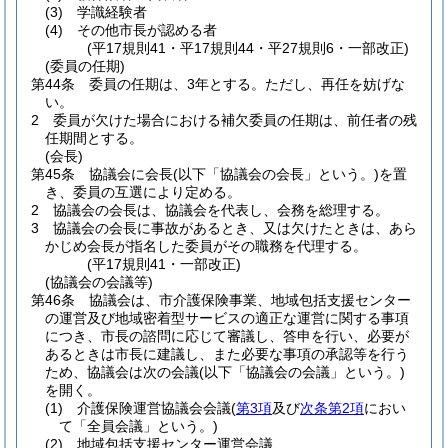
(3)
学識経験者
(4)
その他市長が認める者
(平17規則41・平17規則44・平27規則6・一部改正)
(委員の任期)
第44条
委員の任期は、3年とする。
ただし、再任を妨げな
い。
2
委員が欠けた場合における補欠委員の任期は、前任者の残
任期間とする。
(会長)
第45条
協議会に会長
(以下「協議会の会長」という。)
を置
き、委員の互選により定める。
2
協議会の会長は、協議会を代表し、会務を総理する。
3
協議会の会長に事故があるとき、又は欠けたときは、あら
かじめ会長が指名した委員がその職務を代理する。
(平17規則41・一部改正)
(協議会の会議等)
第46条
協議会は、市介護保険事業、地域包括支援センター
の運営及び地域密着型サービスの適正な運営に関する事項
につき、市長の諮問に応じて審議し、答申を行い、必要が
あるときは市長に建議し、また必要な事項の承認等を行う
ため、協議会は次の会議
(以下「協議会の会議」という。)
を開く。
(1)
介護保険運営協議会会議
(
第3項
及び
次条第2項
におい
て「全員会議」という。)
(2)
地域包括支援センター運営会議