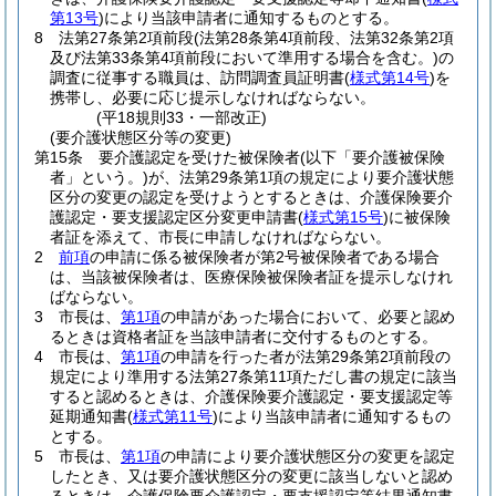
第13号
)
により当該申請者に通知するものとする。
8
法第27条第2項前段
(法第28条第4項前段、法第32条第2項
及び法第33条第4項前段において準用する場合を含む。)
の
調査に従事する職員は、訪問調査員証明書
(
様式第14号
)
を
携帯し、必要に応じ提示しなければならない。
(平18規則33・一部改正)
(要介護状態区分等の変更)
第15条
要介護認定を受けた被保険者
(以下「要介護被保険
者」という。)
が、法第29条第1項の規定により要介護状態
区分の変更の認定を受けようとするときは、介護保険要介
護認定・要支援認定区分変更申請書
(
様式第15号
)
に被保険
者証を添えて、市長に申請しなければならない。
2
前項
の申請に係る被保険者が第2号被保険者である場合
は、当該被保険者は、医療保険被保険者証を提示しなけれ
ばならない。
3
市長は、
第1項
の申請があった場合において、必要と認め
るときは資格者証を当該申請者に交付するものとする。
4
市長は、
第1項
の申請を行った者が法第29条第2項前段の
規定により準用する法第27条第11項ただし書の規定に該当
すると認めるときは、介護保険要介護認定・要支援認定等
延期通知書
(
様式第11号
)
により当該申請者に通知するもの
とする。
5
市長は、
第1項
の申請により要介護状態区分の変更を認定
したとき、又は要介護状態区分の変更に該当しないと認め