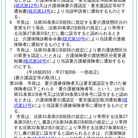
るときは、介護保険要介護認定・要支援認定等結果通知書
(
様式第12号
)
又は介護保険要介護認定・要支援認定等却下
通知書
(
様式第13号
)
により当該申請者に通知するものとす
る。
6
市長は、法第30条第1項前段に規定する要介護状態区分の
変更を行う場合、法第30条第2項前段の規定により準用す
る法第27条第3項ただし書に該当すると認められるとき
は、介護保険診断命令書
(
様式第10号
)
により当該要介護被
保険者に通知するものとする。
7
市長は、法第30条第1項前段の規定により要介護状態区分
の変更を認定したときは、介護保険要介護状態区分変更通
知書
(
様式第16号
)
により当該要介護被保険者に通知するも
のとする。
(平18規則33・平27規則6・一部改正)
(要介護認定等の取消し)
第16条
市長は、要介護被保険者又は要支援認定を受けた被
保険者
(以下これらを「要介護被保険者等」という。)
が法
第31条第1項各号又は法第34条第1項各号に該当すると認め
るときは、介護保険要介護認定・要支援認定取消通知書
(
様
式第17号
)
により当該要介護被保険者等に通知するものとす
る。
2
市長は、法第31条第2項前段の規定により準用する法第27
条第3項ただし書及び法第34条第2項前段の規定により準用
する法第32条第2項の規定により準用する法第27条第6項た
だし書の規定に該当すると認められるときは、介護保険診