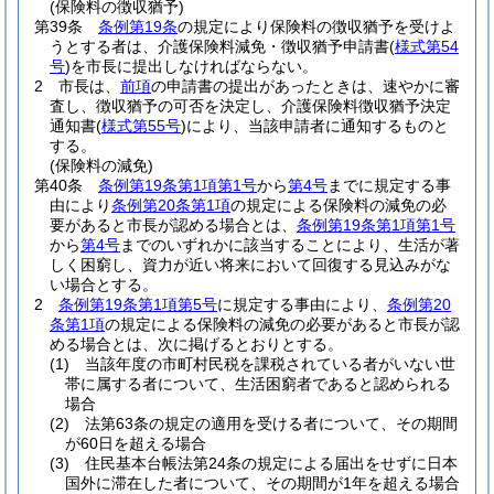
(保険料の徴収猶予)
第39条
条例第19条
の規定により保険料の徴収猶予を受けよ
うとする者は、介護保険料減免・徴収猶予申請書
(
様式第54
号
)
を市長に提出しなければならない。
2
市長は、
前項
の申請書の提出があったときは、速やかに審
査し、徴収猶予の可否を決定し、介護保険料徴収猶予決定
通知書
(
様式第55号
)
により、当該申請者に通知するものと
する。
(保険料の減免)
第40条
条例第19条第1項第1号
から
第4号
までに規定する事
由により
条例第20条第1項
の規定による保険料の減免の必
要があると市長が認める場合とは、
条例第19条第1項第1号
から
第4号
までのいずれかに該当することにより、生活が著
しく困窮し、資力が近い将来において回復する見込みがな
い場合とする。
2
条例第19条第1項第5号
に規定する事由により、
条例第20
条第1項
の規定による保険料の減免の必要があると市長が認
める場合とは、次に掲げるとおりとする。
(1)
当該年度の市町村民税を課税されている者がいない世
帯に属する者について、生活困窮者であると認められる
場合
(2)
法第63条の規定の適用を受ける者について、その期間
が60日を超える場合
(3)
住民基本台帳法第24条の規定による届出をせずに日本
国外に滞在した者について、その期間が1年を超える場合