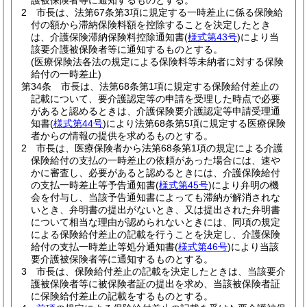
護被保険者等に通知するものとする。
2
市長は、法第67条第3項に規定する一時差止に係る保険給
付の額から滞納保険料額を控除することを決定したとき
は、介護保険滞納保険料控除通知書
(
様式第43号
)
により当
該要介護被保険者等に通知するものとする。
(医療保険法各法の規定による保険料等未納者に対する保険
給付の一時差止)
第34条
市長は、法第68条第1項に規定する保険給付差止の
記載について、要介護認定等の申請を受理した時点で必要
があると認めるときは、介護保険要介護認定等申請受理通
知書
(
様式第44号
)
により法第68条第5項に規定する医療保険
者からの情報の提供を求めるものとする。
2
市長は、医療保険者から法第68条第1項の規定による介護
保険給付の支払の一時差止の依頼があった場合には、速や
かに審査し、必要があると認めるときには、介護保険給付
の支払一時差止等予告通知書
(
様式第45号
)
により弁明の機
会を付与し、当該予告通知書によっても滞納が解消されな
いとき、弁明書の提出がないとき、又は提出された弁明書
について相当な理由が認められないときには、同項の規定
による保険給付差止の記載を行うことを決定し、介護保険
給付の支払一時差止等処分通知書
(
様式第46号
)
により当該
要介護被保険者等に通知するものとする。
3
市長は、保険給付差止の記載を決定したときは、当該要介
護被保険者等に被保険者証の提出を求め、当該被保険者証
に保険給付差止の記載をするものとする。