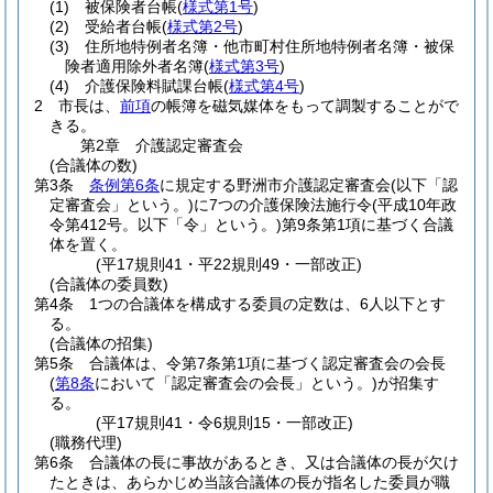
(1)
被保険者台帳
(
様式第1号
)
(2)
受給者台帳
(
様式第2号
)
(3)
住所地特例者名簿・他市町村住所地特例者名簿・被保
険者適用除外者名簿
(
様式第3号
)
(4)
介護保険料賦課台帳
(
様式第4号
)
2
市長は、
前項
の帳簿を磁気媒体をもって調製することがで
きる。
第2章
介護認定審査会
(合議体の数)
第3条
条例第6条
に規定する野洲市介護認定審査会
(以下「認
定審査会」という。)
に7つの介護保険法施行令
(平成10年政
令第412号。以下「令」という。)
第9条第1項に基づく合議
体を置く。
(平17規則41・平22規則49・一部改正)
(合議体の委員数)
第4条
1つの合議体を構成する委員の定数は、6人以下とす
る。
(合議体の招集)
第5条
合議体は、令第7条第1項に基づく認定審査会の会長
(
第8条
において「認定審査会の会長」という。)
が招集す
る。
(平17規則41・令6規則15・一部改正)
(職務代理)
第6条
合議体の長に事故があるとき、又は合議体の長が欠け
たときは、あらかじめ当該合議体の長が指名した委員が職