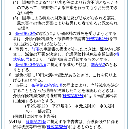
(4)
認知症によるひとり歩き等により行方不明となったも
のであって、警察等による捜索を行ってもなお発見でき
ない場合
(5)
国等による特別の財政援助及び助成がなされる震災、
風水害その他の災害により被災した者であると認められ
る場合
3
条例第20条
の規定により保険料の減免を受けようとする
者は、介護保険料減免・徴収猶予申請書
(
様式第54号
)
を市
長に提出しなければならない。
4
市長は、
前項
の申請書の提出があったときは、速やかに審
査し、減免の可否を決定し、介護保険料減免決定通知書
(
様
式第56号
)
により、当該申請者に通知するものとする。
5
条例第20条第1項
に規定する減免の額は、
別表第2
のとお
りとする。
6
減免の額に10円未満の端数があるときは、これを切り上
げるものとする。
7
市長は、
条例第20条第3項
の届出により、当該減免を決定
することとなった理由が消滅したことを確認したときは、
介護保険料減免取消通知書
(
様式第57号
)
により当該届出者
に通知するものとする。
(平25規則29・平27規則6・令元規則10・令3規則
70・一部改正)
(保険料に関する申告等)
第41条
条例第21条
に規定する申告書は、介護保険料に係る
所得状況等申告書
(
様式第58号
)
によるものとする。