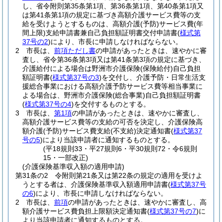
し、省令附則第35条第1項、第36条第1項、第40条第1項又
は第41条第1項の規定に基づき高額介護サービス費等の支
給を受けようとするものは、高額介護
(予防)
サービス費
(年
間上限)
支給申請書兼自己負担額証明書交付申請書
(
様式第
37号の2
)
により、市長に申請しなければならない。
2
市長は、
前項ただし書
の申請があったときは、速やかに審
査し、省令第36条第3項又は第41条第3項の規定に基づき、
介護給付による場合は野洲市介護保険
(保険給付)
自己負担
額証明書
(
様式第37号の3
)
を交付し、介護予防・日常生活支
援総合事業における高額介護予防サービス費等相当事業に
よる場合は、野洲市介護保険
(総合事業)
自己負担額証明書
(
様式第37号の4
)
を交付するものとする。
3
市長は、
第1項
の申請があったときは、速やかに審査し、
高額介護サービス費等の支給の可否を決定し、介護保険高
額介護
(予防)
サービス費支給
(不支給)
決定通知書
(
様式第37
号の5
)
により当該申請者に通知するものとする。
(平18規則33・平27規則6・平30規則72・令6規則
15・一部改正)
(介護保険基準収入額の適用申請)
第31条の2
令附則第21条又は第22条の規定の適用を受けよ
うとする者は、介護保険基準収入額適用申請書
(
様式第37号
の6
)
により、市長に申請しなければならない。
2
市長は、
前項
の申請があったときは、速やかに審査し、高
額介護サービス費負担上限額決定通知書
(
様式第37号の7
)
に
より当該申請者に通知するものとする。