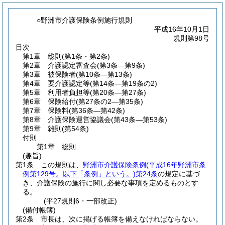
○野洲市介護保険条例施行規則
平成16年10月1日
規則第98号
目次
第1章
総則
(第1条・第2条)
第2章
介護認定審査会
(第3条―第9条)
第3章
被保険者
(第10条―第13条)
第4章
要介護認定等
(第14条―第19条の2)
第5章
利用者負担等
(第20条―第27条)
第6章
保険給付
(第27条の2―第35条)
第7章
保険料
(第36条―第42条)
第8章
介護保険運営協議会
(第43条―第53条)
第9章
雑則
(第54条)
付則
第1章
総則
(趣旨)
第1条
この規則は、
野洲市介護保険条例
(平成16年野洲市条
例第129号。以下「条例」という。)
第24条
の規定に基づ
き、介護保険の施行に関し必要な事項を定めるものとす
る。
(平27規則6・一部改正)
(備付帳簿)
第2条
市長は、次に掲げる帳簿を備えなければならない。