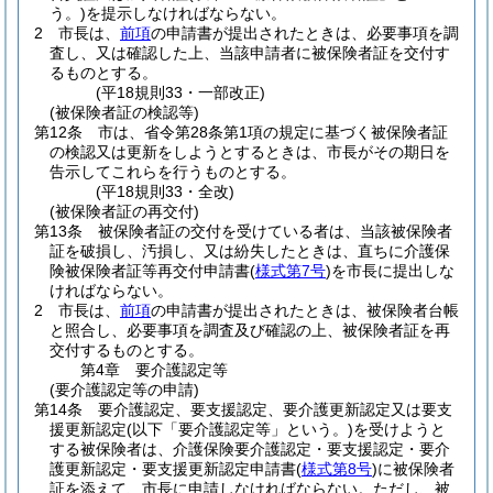
う。)
を提示しなければならない。
2
市長は、
前項
の申請書が提出されたときは、必要事項を調
査し、又は確認した上、当該申請者に被保険者証を交付す
るものとする。
(平18規則33・一部改正)
(被保険者証の検認等)
第12条
市は、省令第28条第1項の規定に基づく被保険者証
の検認又は更新をしようとするときは、市長がその期日を
告示してこれらを行うものとする。
(平18規則33・全改)
(被保険者証の再交付)
第13条
被保険者証の交付を受けている者は、当該被保険者
証を破損し、汚損し、又は紛失したときは、直ちに介護保
険被保険者証等再交付申請書
(
様式第7号
)
を市長に提出しな
ければならない。
2
市長は、
前項
の申請書が提出されたときは、被保険者台帳
と照合し、必要事項を調査及び確認の上、被保険者証を再
交付するものとする。
第4章
要介護認定等
(要介護認定等の申請)
第14条
要介護認定、要支援認定、要介護更新認定又は要支
援更新認定
(以下「要介護認定等」という。)
を受けようと
する被保険者は、介護保険要介護認定・要支援認定・要介
護更新認定・要支援更新認定申請書
(
様式第8号
)
に被保険者
証を添えて、市長に申請しなければならない。
ただし、被