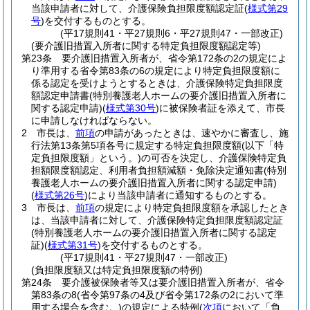
当該申請者に対して、介護保険負担限度額認定証
(
様式第29
号
)
を交付するものとする。
(平17規則41・平27規則6・平27規則47・一部改正)
(要介護旧措置入所者に関する特定負担限度額認定等)
第23条
要介護旧措置入所者が、省令第172条の2の規定によ
り準用する省令第83条の6の規定により特定負担限度額に
係る認定を受けようとするときは、介護保険特定負担限度
額認定申請書
(特別養護老人ホームの要介護旧措置入所者に
関する認定申請)
(
様式第30号
)
に被保険者証を添えて、市長
に申請しなければならない。
2
市長は、
前項
の申請があったときは、速やかに審査し、施
行法第13条第5項各号に規定する特定負担限度額
(以下「特
定負担限度額」という。)
の可否を決定し、介護保険特定負
担額限度額認定、利用者負担額減額・免除決定通知書
(特別
養護老人ホームの要介護旧措置入所者に関する認定申請)
(
様式第26号
)
により当該申請者に通知するものとする。
3
市長は、
前項
の規定により特定負担限度額を承認したとき
は、当該申請者に対して、介護保険特定負担限度額認定証
(特別養護老人ホームの要介護旧措置入所者に関する認定
証)
(
様式第31号
)
を交付するものとする。
(平17規則41・平27規則47・一部改正)
(負担限度額又は特定負担限度額の特例)
第24条
要介護被保険者等又は要介護旧措置入所者が、省令
第83条の8
(省令第97条の4及び省令第172条の2において準
用する場合を含む。)
の規定による特例
(
次項
において「負