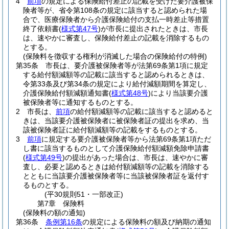
4
前項
の規定による保険給付差止の記載を受けた要介護被保
険者等が、省令第108条の規定に該当すると認められた場
合で、医療保険者から介護保険給付の支払一時差止等措置
終了依頼書
(
様式第47号
)
が市長に提出されたときは、市長
は、速やかに審査し、保険給付差止の記載を消除するもの
とする。
(保険料を徴収する権利が消滅した場合の保険給付の特例)
第35条
市長は、要介護被保険者等が法第69条第1項に規定
する給付額減額等の記載に該当すると認められるときは、
令第33条及び第34条の規定により給付減額期間を算定し、
介護保険給付額減額通知書
(
様式第48号
)
により当該要介護
被保険者等に通知するものとする。
2
市長は、
前項
の給付額減額等の記載に該当すると認めると
きは、当該要介護被保険者に被保険者証の提出を求め、当
該被保険者証に給付額減額等の記載をするものとする。
3
前項
に規定する要介護被保険者等から法第69条第1項ただ
し書に該当するものとして介護保険給付額減額免除申請書
(
様式第49号
)
の提出があった場合は、市長は、速やかに審
査し、必要と認めるときは給付額減額等の記載を消除する
とともに当該要介護被保険者等に当該被保険者証を返付す
るものとする。
(平30規則51・一部改正)
第7章
保険料
(保険料の額の通知)
第36条
条例第16条
の規定による保険料の額及び納期の通知