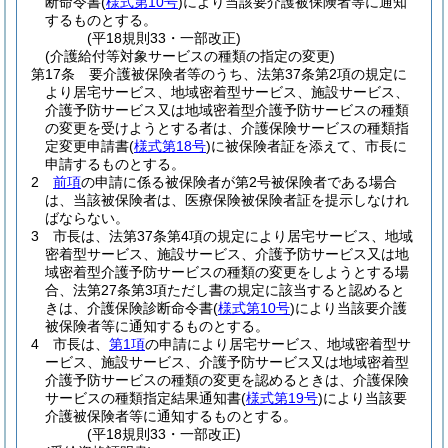
断命令書
(
様式第10号
)
により当該要介護被保険者等に通知
するものとする。
(平18規則33・一部改正)
(介護給付等対象サービスの種類の指定の変更)
第17条
要介護被保険者等のうち、法第37条第2項の規定に
より居宅サービス、地域密着型サービス、施設サービス、
介護予防サービス又は地域密着型介護予防サービスの種類
の変更を受けようとする者は、介護保険サービスの種類指
定変更申請書
(
様式第18号
)
に被保険者証を添えて、市長に
申請するものとする。
2
前項
の申請に係る被保険者が第2号被保険者である場合
は、当該被保険者は、医療保険被保険者証を提示しなけれ
ばならない。
3
市長は、法第37条第4項の規定により居宅サービス、地域
密着型サービス、施設サービス、介護予防サービス又は地
域密着型介護予防サービスの種類の変更をしようとする場
合、法第27条第3項ただし書の規定に該当すると認めると
きは、介護保険診断命令書
(
様式第10号
)
により当該要介護
被保険者等に通知するものとする。
4
市長は、
第1項
の申請により居宅サービス、地域密着型サ
ービス、施設サービス、介護予防サービス又は地域密着型
介護予防サービスの種類の変更を認めるときは、介護保険
サービスの種類指定結果通知書
(
様式第19号
)
により当該要
介護被保険者等に通知するものとする。
(平18規則33・一部改正)