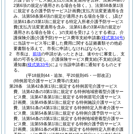
介護予防サービス費
(支払方法変更適用を含み、法第54条の
2第6項の規定が適用される場合を除く。)
、法第58条第1項
に規定する介護予防サービス計画費
(支払方法変更適用を含
み、法第58条第4項の規定が適用される場合を除く。)
及び
法第61条の3第1項に規定する特定入所者介護予防サービス
費
(支払方法変更適用を含み、法第61条の3第4項の規定が
適用される場合を除く。)
の支給を受けようとする者は、介
護保険介護
(介護予防)
サービス費等支給申請書
(
様式第34号
)
に当該サービス等に要した費用に関する証拠書類その他必
要書類を添えて、市長に申請しなければならない。
2
市長は、
前項
の申請があったときは、速やかに審査し、支
給の可否を決定し、介護保険サービス費支給
(不支給)
決定
通知書
(
様式第33号
)
により当該申請者に通知するものとす
る。
(平18規則44・追加、平20規則45・一部改正)
(特例居宅介護サービス費等の支給)
第28条
法第42条第1項に規定する特例居宅介護サービス
費、法第42条の3第1項に規定する特例地域密着型介護サー
ビス費、法第47条第1項に規定する特例居宅介護サービス
計画費、法第49条第1項に規定する特例施設介護サービス
費、法第51条の4第1項に規定する特例特定入所者介護サー
ビス費、法第54条第1項に規定する特例介護予防サービス
費、法第54条の3第1項に規定する特例地域密着型介護サー
ビス費、法第59条第1項に規定する特例介護予防サービス
計画費、法第61条の4第1項に規定する特例特定入所者介護