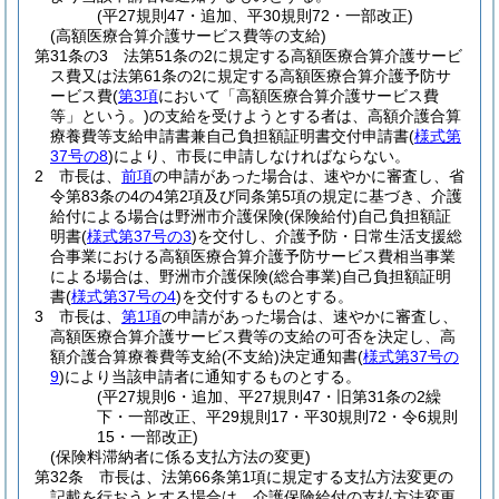
(平27規則47・追加、平30規則72・一部改正)
(高額医療合算介護サービス費等の支給)
第31条の3
法第51条の2に規定する高額医療合算介護サービ
ス費又は法第61条の2に規定する高額医療合算介護予防サ
ービス費
(
第3項
において「高額医療合算介護サービス費
等」という。)
の支給を受けようとする者は、高額介護合算
療養費等支給申請書兼自己負担額証明書交付申請書
(
様式第
37号の8
)
により、市長に申請しなければならない。
2
市長は、
前項
の申請があった場合は、速やかに審査し、省
令第83条の4の4第2項及び同条第5項の規定に基づき、介護
給付による場合は野洲市介護保険
(保険給付)
自己負担額証
明書
(
様式第37号の3
)
を交付し、介護予防・日常生活支援総
合事業における高額医療合算介護予防サービス費相当事業
による場合は、野洲市介護保険
(総合事業)
自己負担額証明
書
(
様式第37号の4
)
を交付するものとする。
3
市長は、
第1項
の申請があった場合は、速やかに審査し、
高額医療合算介護サービス費等の支給の可否を決定し、高
額介護合算療養費等支給
(不支給)
決定通知書
(
様式第37号の
9
)
により当該申請者に通知するものとする。
(平27規則6・追加、平27規則47・旧第31条の2繰
下・一部改正、平29規則17・平30規則72・令6規則
15・一部改正)
(保険料滞納者に係る支払方法の変更)
第32条
市長は、法第66条第1項に規定する支払方法変更の
記載を行おうとする場合は、介護保険給付の支払方法変更