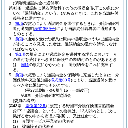
(保険料過誤納金の還付等)
第42条
過誤納に係る保険料その他の徴収金
(以下この条にお
いて「過誤納金」という。)
があるときは、これを当該納付
義務者に還付する。
2
前項
の規定により過誤納金を還付するときは、介護保険料
還付通知書
(
様式第59号
)
により当該納付義務者に通知する
ものとする。
3
前項
の通知を受けた者又は既納の徴収金のうちに過誤納金
があることを発見した者は、過誤納金の還付を請求しなけ
ればならない。
4
第1項
の規定により過誤納金を還付する場合において、そ
の還付を受けるべき者に保険料の未納付のものがあるとき
は、
同項
の規定にかかわらず、過誤納金をこれに充当す
る。
5
前項
の規定により過誤納金を保険料に充当したときは、介
護保険料充当通知書
(
様式第60号
)
により、当該還付を受け
るべき者に通知するものとする。
(平27規則6・令6規則15・一部改正)
第8章
介護保険運営協議会
(委員の構成)
第43条
条例第22条
に規定する野洲市介護保険運営協議会
(以下「協議会」という。)
の委員は、12人以内とし、次に
掲げる者の中から市長が委嘱し、又は任命する。
(1)
介護サービス事業者の代表者
(2)
被保険者の代表者