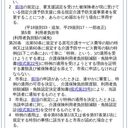
い。
2
前項
の規定は、要支援認定を受けた被保険者が現に受けて
いる指定介護予防支援に係る指定介護予防支援事業者を変
更することにつき、あらかじめ届出を行う場合に準用す
る。
(平18規則33・追加、平29規則17・一部改正)
第5章
利用者負担等
(利用者負担額の減免)
第20条
法第50条に規定する居宅介護サービス費等の額の特
例又は法第60条に規定する介護予防サービス費等の額の特
例
(以下この条において単に「特例」という。)
の適用を受
けようとする者は、介護保険利用者負担額減額・免除申請
書
(
様式第22号
)
に特例の適用を受けようとする理由を証明
する書類及び被保険者証を添えて、市長に申請しなければ
ならない。
2
市長は、
前項
の申請があったときは、速やかに審査し、特
例の適用の可否を決定し、介護保険負担限度額、利用者負
担額減額・免除認定決定通知書
(
様式第23号
)
により、当該
申請者に通知するものとする。
3
市長は、
前項
の規定により特例の適用を決定したときは、
当該申請者に対し、介護保険利用者負担額減額・免除認定
証
(
様式第24号
)
を交付するものとする。
4
特例の適用は、省令第83条第1項又は省令第97条第1項に
規定する特別の事情に該当すると市長が認めた場合とす
る。