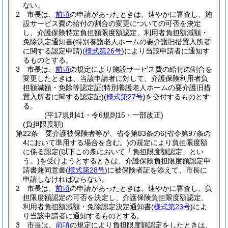
ない。
2
市長は、
前項
の申請があったときは、速やかに審査し、施
設サービス費の給付の割合の変更についての可否を決定
し、介護保険特定負担額限度額認定、利用者負担額減額・
免除決定通知書
(特別養護老人ホームの要介護旧措置入所者
に関する認定申請)
(
様式第26号
)
により当該申請者に通知す
るものとする。
3
市長は、
前項
の規定により施設サービス費の給付の割合を
変更したときは、当該申請者に対して、介護保険利用者負
担額減額・免除等認定証
(特別養護老人ホームの要介護旧措
置入所者に関する認定証)
(
様式第27号
)
を交付するものとす
る。
(平17規則41・令6規則15・一部改正)
(負担限度額)
第22条
要介護被保険者等が、省令第83条の6
(省令第97条の
4において準用する場合を含む。)
の規定により負担限度額
に係る認定
(以下この条において「負担限度額認定」とい
う。)
を受けようとするときは、介護保険負担限度額認定申
請書兼同意書
(
様式第28号
)
に被保険者証を添えて、市長に
申請しなければならない。
2
市長は、
前項
の申請があったときは、速やかに審査し、負
担限度額認定の可否を決定し、介護保険負担限度額認定、
利用者負担額減額・免除認定決定通知書
(
様式第23号
)
によ
り当該申請者に通知するものとする。
3
市長は、
前項
の規定により負担限度額認定をしたときは、