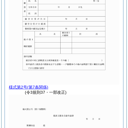
様式第2号
(第7条関係)
(令3規則37・一部改正)