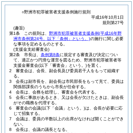
○野洲市犯罪被害者支援条例施行規則
平成16年10月1日
規則第27号
(趣旨)
第1条
この規則は、
野洲市犯罪被害者支援条例
(平成16年野
洲市条例第24号。以下「条例」という。)
の施行に関し必要
な事項を定めるものとする。
(支援金支給審査会)
第2条
市長は、
条例第8条
に規定する審査及び決定につい
て、適正かつ円滑な運営を図るため、野洲市犯罪被害者等
支援金審査会
(以下「審査会」という。)
を置く。
2
審査会は、会長、副会長及び委員若干人をもって組織す
る。
3
会長は副市長を、副会長は市民部長をもって充て、委員は
関係部課長のうちから市長が任命する。
4
会長は、会務を総理し、審査会を代表する。
5
会長に事故があるとき、又は会長が欠けたときは、副会長
がその職務を代理する。
6
審査会の会議
(以下「会議」という。)
は、会長が必要に応
じて招集する。
7
会議は、委員の半数以上の出席がなければ開くことができ
ない。
8
会長は、会議の議長となる。