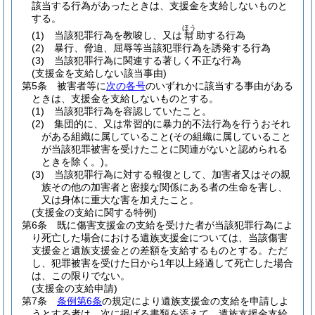
該当する行為があったときは、支援金を支給しないものと
する。
ほう
(1)
当該犯罪行為を教唆し、又は
助する行為
幇
(2)
暴行、脅迫、屈辱等当該犯罪行為を誘発する行為
(3)
当該犯罪行為に関連する著しく不正な行為
(支援金を支給しない該当事由)
第5条
被害者等に
次の各号
のいずれかに該当する事由がある
ときは、支援金を支給しないものとする。
(1)
当該犯罪行為を容認していたこと。
(2)
集団的に、又は常習的に暴力的不法行為を行うおそれ
がある組織に属していること
(その組織に属していること
が当該犯罪被害を受けたことに関連がないと認められる
ときを除く。)
。
(3)
当該犯罪行為に対する報復として、加害者又はその親
族その他の加害者と密接な関係にある者の生命を害し、
又は身体に重大な害を加えたこと。
(支援金の支給に関する特例)
第6条
既に傷害支援金の支給を受けた者が当該犯罪行為によ
り死亡した場合における遺族支援金については、当該傷害
支援金と遺族支援金との差額を支給するものとする。
ただ
し、犯罪被害を受けた日から1年以上経過して死亡した場合
は、この限りでない。
(支援金の支給申請)
第7条
条例第6条
の規定により遺族支援金の支給を申請しよ
うとする者は、次に掲げる書類を添えて、遺族支援金支給