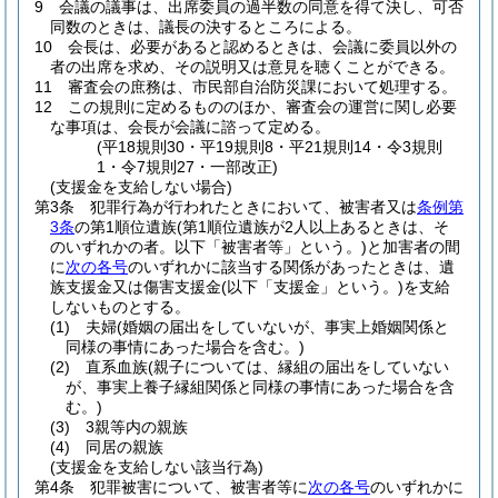
9
会議の議事は、出席委員の過半数の同意を得て決し、可否
同数のときは、議長の決するところによる。
10
会長は、必要があると認めるときは、会議に委員以外の
者の出席を求め、その説明又は意見を聴くことができる。
11
審査会の庶務は、市民部自治防災課において処理する。
12
この規則に定めるもののほか、審査会の運営に関し必要
な事項は、会長が会議に諮って定める。
(平18規則30・平19規則8・平21規則14・令3規則
1・令7規則27・一部改正)
(支援金を支給しない場合)
第3条
犯罪行為が行われたときにおいて、被害者又は
条例第
3条
の第1順位遺族
(第1順位遺族が2人以上あるときは、そ
のいずれかの者。以下「被害者等」という。)
と加害者の間
に
次の各号
のいずれかに該当する関係があったときは、遺
族支援金又は傷害支援金
(以下「支援金」という。)
を支給
しないものとする。
(1)
夫婦
(婚姻の届出をしていないが、事実上婚姻関係と
同様の事情にあった場合を含む。)
(2)
直系血族
(親子については、縁組の届出をしていない
が、事実上養子縁組関係と同様の事情にあった場合を含
む。)
(3)
3親等内の親族
(4)
同居の親族
(支援金を支給しない該当行為)
第4条
犯罪被害について、被害者等に
次の各号
のいずれかに