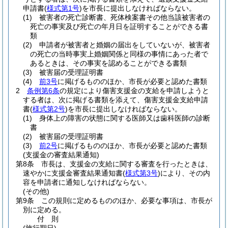
申請書
(
様式第1号
)
を市長に提出しなければならない。
(1)
被害者の死亡診断書、死体検案書その他当該被害者の
死亡の事実及び死亡の年月日を証明することができる書
類
(2)
申請者が被害者と婚姻の届出をしていないが、被害者
の死亡の当時事実上婚姻関係と同様の事情にあった者で
あるときは、その事実を認めることができる書類
(3)
被害届の受理証明書
(4)
前3号
に掲げるもののほか、市長が必要と認めた書類
2
条例第6条
の規定により傷害支援金の支給を申請しようと
する者は、次に掲げる書類を添えて、傷害支援金支給申請
書
(
様式第2号
)
を市長に提出しなければならない。
(1)
身体上の障害の状態に関する医師又は歯科医師の診断
書
(2)
被害届の受理証明書
(3)
前2号
に掲げるもののほか、市長が必要と認めた書類
(支援金の審査結果通知)
第8条
市長は、支援金の支給に関する審査を行ったときは、
速やかに支援金審査結果通知書
(
様式第3号
)
により、その内
容を申請者に通知しなければならない。
(その他)
第9条
この規則に定めるもののほか、必要な事項は、市長が
別に定める。
付
則