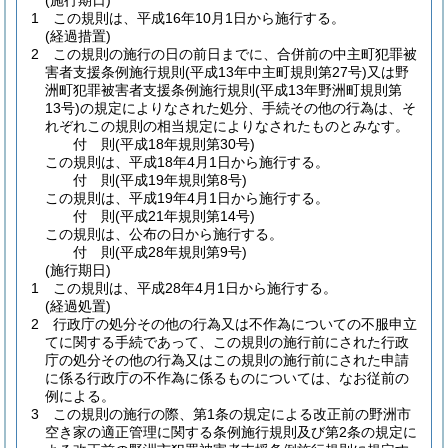
(施行期日)
1
この規則は、平成16年10月1日から施行する。
(経過措置)
2
この規則の施行の日の前日までに、合併前の中主町犯罪被
害者支援条例施行規則
(平成13年中主町規則第27号)
又は野
洲町犯罪被害者支援条例施行規則
(平成13年野洲町規則第
13号)
の規定によりなされた処分、手続その他の行為は、そ
れぞれこの規則の相当規定によりなされたものとみなす。
付
則
(平成18年
規則第30号)
この規則は、平成18年4月1日から施行する。
付
則
(平成19年
規則第8号)
この規則は、平成19年4月1日から施行する。
付
則
(平成21年
規則第14号)
この規則は、公布の日から施行する。
付
則
(平成28年
規則第9号)
(施行期日)
1
この規則は、平成28年4月1日から施行する。
(経過処置)
2
行政庁の処分その他の行為又は不作為についての不服申立
てに関する手続であって、この規則の施行前にされた行政
庁の処分その他の行為又はこの規則の施行前にされた申請
に係る行政庁の不作為に係るものについては、なお従前の
例による。
3
この規則の施行の際、第1条の規定による改正前の野洲市
空き家の適正管理に関する条例施行規則及び第2条の規定に