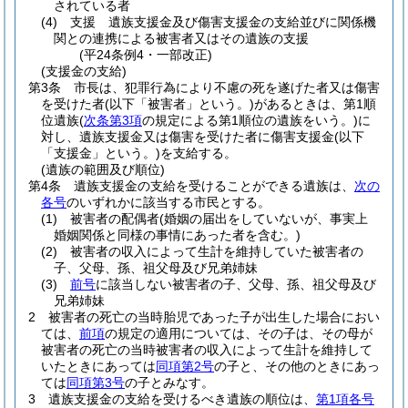
されている者
(4)
支援 遺族支援金及び傷害支援金の支給並びに関係機
関との連携による被害者又はその遺族の支援
(平24条例4・一部改正)
(支援金の支給)
第3条
市長は、犯罪行為により不慮の死を遂げた者又は傷害
を受けた者
(以下「被害者」という。)
があるときは、第1順
位遺族
(
次条第3項
の規定による第1順位の遺族をいう。)
に
対し、遺族支援金又は傷害を受けた者に傷害支援金
(以下
「支援金」という。)
を支給する。
(遺族の範囲及び順位)
第4条
遺族支援金の支給を受けることができる遺族は、
次の
各号
のいずれかに該当する市民とする。
(1)
被害者の配偶者
(婚姻の届出をしていないが、事実上
婚姻関係と同様の事情にあった者を含む。)
(2)
被害者の収入によって生計を維持していた被害者の
子、父母、孫、祖父母及び兄弟姉妹
(3)
前号
に該当しない被害者の子、父母、孫、祖父母及び
兄弟姉妹
2
被害者の死亡の当時胎児であった子が出生した場合におい
ては、
前項
の規定の適用については、その子は、その母が
被害者の死亡の当時被害者の収入によって生計を維持して
いたときにあっては
同項第2号
の子と、その他のときにあっ
ては
同項第3号
の子とみなす。
3
遺族支援金の支給を受けるべき遺族の順位は、
第1項各号