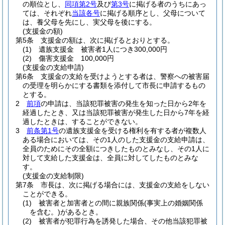
の順位とし、
同項第2号
及び
第3号
に掲げる者のうちにあっ
ては、それぞれ
当該各号
に掲げる順序とし、父母について
は、養父母を先にし、実父母を後にする。
(支援金の額)
第5条
支援金の額は、次に掲げるとおりとする。
(1)
遺族支援金 被害者1人につき300,000円
(2)
傷害支援金 100,000円
(支援金の支給申請)
第6条
支援金の支給を受けようとする者は、警察への被害届
の受理を明らかにする書類を添付して市長に申請するもの
とする。
2
前項
の申請は、当該犯罪被害の発生を知った日から2年を
経過したとき、又は当該犯罪被害が発生した日から7年を経
過したときは、することができない。
3
前条第1号
の遺族支援金を受ける権利を有する者が複数人
ある場合においては、その1人のした支援金の支給申請は、
全員のためにその全額につきしたものとみなし、その1人に
対して支給した支援金は、全員に対してしたものとみな
す。
(支援金の支給制限)
第7条
市長は、次に掲げる場合には、支援金の支給をしない
ことができる。
(1)
被害者と加害者との間に親族関係
(事実上の婚姻関係
を含む。)
があるとき。
(2)
被害者が犯罪行為を誘発した場合、その他当該犯罪被