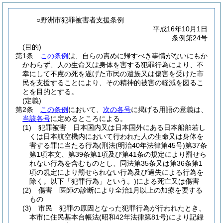
○野洲市犯罪被害者支援条例
平成16年10月1日
条例第24号
(目的)
第1条
この条例
は、自らの責めに帰すべき事情がないにもか
かわらず、人の生命又は身体を害する犯罪行為により、不
幸にして不慮の死を遂げた市民の遺族又は傷害を受けた市
民を支援することにより、その精神的被害の軽減を図るこ
とを目的とする。
(定義)
第2条
この条例
において、
次の各号
に掲げる用語の意義は、
当該各号
に定めるところによる。
(1)
犯罪被害 日本国内又は日本国外にある日本船舶若し
くは日本航空機内において行われた人の生命又は身体を
害する罪に当たる行為
(刑法
(明治40年法律第45号)
第37条
第1項本文、第39条第1項及び第41条の規定により罰せら
れない行為を含むものとし、同法第35条又は第36条第1
項の規定により罰せられない行為及び過失による行為を
除く。以下「犯罪行為」という。)
による死亡又は傷害
(2)
傷害 医師の診断により全治1月以上の加療を要する
もの
(3)
市民 犯罪の原因となった犯罪行為が行われたとき、
本市に住民基本台帳法
(昭和42年法律第81号)
により記録