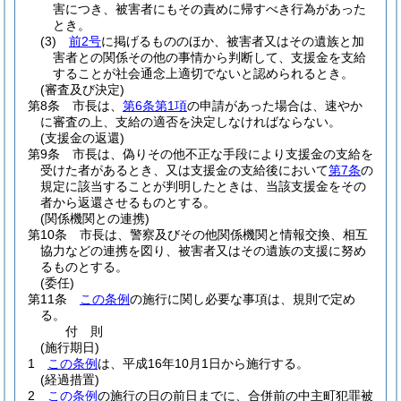
害につき、被害者にもその責めに帰すべき行為があった
とき。
(3)
前2号
に掲げるもののほか、被害者又はその遺族と加
害者との関係その他の事情から判断して、支援金を支給
することが社会通念上適切でないと認められるとき。
(審査及び決定)
第8条
市長は、
第6条第1項
の申請があった場合は、速やか
に審査の上、支給の適否を決定しなければならない。
(支援金の返還)
第9条
市長は、偽りその他不正な手段により支援金の支給を
受けた者があるとき、又は支援金の支給後において
第7条
の
規定に該当することが判明したときは、当該支援金をその
者から返還させるものとする。
(関係機関との連携)
第10条
市長は、警察及びその他関係機関と情報交換、相互
協力などの連携を図り、被害者又はその遺族の支援に努め
るものとする。
(委任)
第11条
この条例
の施行に関し必要な事項は、規則で定め
る。
付
則
(施行期日)
1
この条例
は、平成16年10月1日から施行する。
(経過措置)
2
この条例
の施行の日の前日までに、合併前の中主町犯罪被