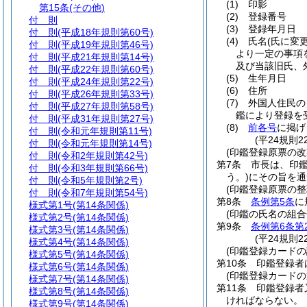
(1)
印影
第15条
(その他)
(2)
登録番号
付 則
(3)
登録年月日
付 則
(平成18年規則第60号)
(4)
氏名
(氏に変
付 則
(平成19年規則第46号)
より一定の事項
付 則
(平成21年規則第14号)
及び当該旧氏、
付 則
(平成22年規則第60号)
(5)
生年月日
付 則
(平成24年規則第22号)
(6)
住所
付 則
(平成26年規則第33号)
(7)
外国人住民の
付 則
(平成27年規則第58号)
鑑により登録を
付 則
(平成31年規則第27号)
(8)
前各号
に掲げ
付 則
(令和元年規則第11号)
(平24規則
付 則
(令和元年規則第14号)
(印鑑登録原票の改
付 則
(令和2年規則第42号)
第7条
市長は、印
付 則
(令和3年規則第66号)
う。)
にその旨を通
付 則
(令和5年規則第2号)
(印鑑登録原票の整
付 則
(令和7年規則第54号)
第8条
条例第5条
に
様式第1号
(第14条関係)
(印鑑の氏名の組合
様式第2号
(第14条関係)
第9条
条例第6条第
様式第3号
(第14条関係)
(平24規則
様式第4号
(第14条関係)
(印鑑登録カードの
様式第5号
(第14条関係)
第10条
印鑑登録者
様式第6号
(第14条関係)
(印鑑登録カードの
様式第7号
(第14条関係)
第11条
印鑑登録者
様式第8号
(第14条関係)
ければならない。
様式第9号
(第14条関係)