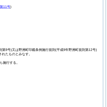
第11号
)
則第9号)
又は野洲町印鑑条例施行規則
(平成9年野洲町規則第12号)
されたものとみなす。
から施行する。