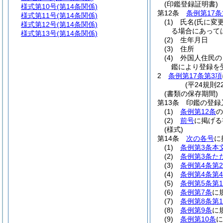
(印鑑登録証明書)
様式第10号
(第14条関係)
第12条
条例第17条
様式第11号
(第14条関係)
(1)
氏名
(氏に変
様式第12号
(第14条関係)
る場合にあって
様式第13号
(第14条関係)
(2)
生年月日
(3)
住所
(4)
外国人住民の
鑑により登録を
2
条例第17条第3項
(平24規則
(書類の保存期間)
第13条
印鑑の登録
(1)
条例第12条
の
(2)
前号
に掲げる
(様式)
第14条
次の各号
に
(1)
条例第3条本
(2)
条例第3条た
(3)
条例第4条第
(4)
条例第4条第
(5)
条例第5条第
(6)
条例第7条
に
(7)
条例第8条第
(8)
条例第9条
に
(9)
条例第10条
に