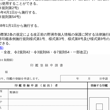
お使用することができる。
年
規則第2号)
5年4月1日から施行する。
年
規則第54号)
8年1月1日から施行する。
際第2条の規定による改正前の野洲市個人情報の保護に関する法律施行細
市印鑑条例施行規則様式第1号、様式第3号、様式第8号及び様式第9号
できる。
係)
1・全改、令2規則42・令3規則66・令7規則54・一部改正)