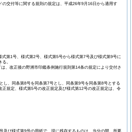
の交付等に関する規則の規定は、平成26年9月16日から適用す
式第1号、様式第2号、様式第5号から様式第7号及び様式第9号に
きる。
ドは、改正後の野洲市印鑑条例施行規則第14条の規定により交付さ
号とし、同条第8号を同条第7号とし、同条第9号を同条第8号とする
る改正規定、様式第5号の改正規定及び様式第12号の改正規定は、令
8号及び様式第9号の用紙で、現に残存するものは、当分の間、所要