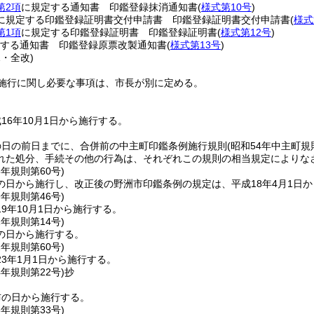
第2項
に規定する通知書 印鑑登録抹消通知書
(
様式第10号
)
に規定する印鑑登録証明書交付申請書 印鑑登録証明書交付申請書
(
様式
第1項
に規定する印鑑登録証明書 印鑑登録証明書
(
様式第12号
)
する通知書 印鑑登録原票改製通知書
(
様式第13号
)
1・全改)
施行に関し必要な事項は、市長が別に定める。
16年10月1日から施行する。
の日の前日までに、合併前の中主町印鑑条例施行規則
(昭和54年中主町規
れた処分、手続その他の行為は、それぞれこの規則の相当規定によりな
8年
規則第60号)
の日から施行し、改正後の野洲市印鑑条例の規定は、平成18年4月1日
9年
規則第46号)
9年10月1日から施行する。
1年
規則第14号)
の日から施行する。
2年
規則第60号)
3年1月1日から施行する。
4年
規則第22号)
抄
布の日から施行する。
6年
規則第33号)