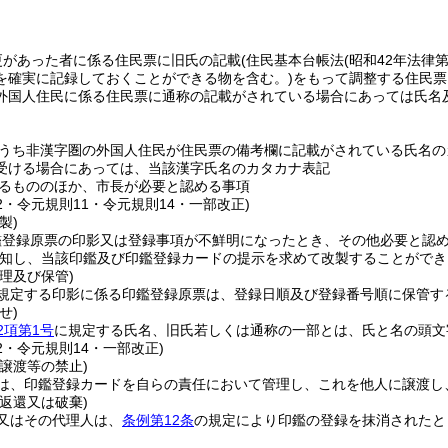
更があった者に係る住民票に旧氏の記載
(住民基本台帳法
(昭和42年法律第
を確実に記録しておくことができる物を含む。)
をもって調整する住民票
外国人住民に係る住民票に通称の記載がされている場合にあっては氏名
うち非漢字圏の外国人住民が住民票の備考欄に記載がされている氏名の
受ける場合にあっては、当該漢字氏名のカタカナ表記
るもののほか、市長が必要と認める事項
22・令元規則11・令元規則14・一部改正)
製)
鑑登録原票の印影又は登録事項が不鮮明になったとき、その他必要と認
知し、当該印鑑及び印鑑登録カードの提示を求めて改製することができ
理及び保管)
規定する印影に係る印鑑登録原票は、登録日順及び登録番号順に保管す
せ)
2項第1号
に規定する氏名、旧氏若しくは通称の一部とは、氏と名の頭文
22・令元規則14・一部改正)
譲渡等の禁止)
は、印鑑登録カードを自らの責任において管理し、これを他人に譲渡し
返還又は破棄)
又はその代理人は、
条例第12条
の規定により印鑑の登録を抹消されたと