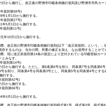
の日から施行し、改正後の野洲市印鑑条例施行規則及び野洲市市民カード
7年
規則第58号)
8年1月1日から施行する。
1年
規則第27号)
1年5月1日から施行する。
元年
規則第11号)
元年10月1日から施行する。
際、改正前の野洲市印鑑条例施行規則(以下「改正前規則」という。」様
残存するものは、当分の間、所要の修正を加え、なお使用することがで
際、現に改正前規則第14条の規定により交付されている印鑑登録カー
ドとみなす。
元年
規則第14号)
の日から施行する。
ただし、第6条第6号を削り、同条第7号を同条第6
3号を削り、同条第4号を同条第3号とし、同条第5号を同条第4号とす
ら施行する。
年
規則第42号)
の日から施行する。
年
規則第66号)
4年4月1日から施行する。
際、改正前の野洲市印鑑条例施行規則様式第1号、様式第3号、様式第