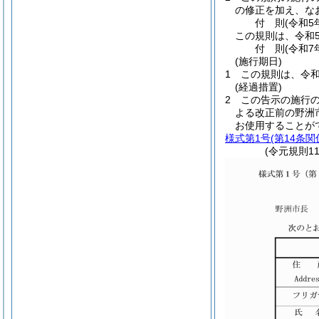
の修正を加え、な
付
則
(令和5
この規則は、令和
付
則
(令和7
(施行期日)
1
この規則は、令和
(経過措置)
2
この告示の施行の
よる改正前の野洲
お使用することが
様式第1号
(第14条関
(令元規則1