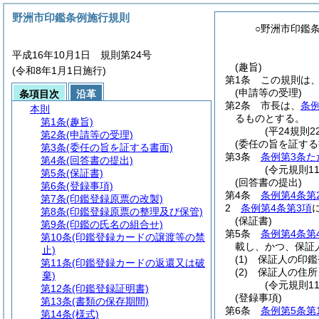
野洲市印鑑条例施行規則
○野洲市印鑑
平成16年10月1日 規則第24号
(趣旨)
(令和8年1月1日施行)
第1条
この規則は
(申請等の受理)
条項目次
沿革
第2条
市長は、
条
本則
るものとする。
第1条
(趣旨)
(平24規則
第2条
(申請等の受理)
(委任の旨を証する
第3条
(委任の旨を証する書面)
第3条
条例第3条た
第4条
(回答書の提出)
(令元規則1
第5条
(保証書)
(回答書の提出)
第6条
(登録事項)
第4条
条例第4条第
第7条
(印鑑登録原票の改製)
2
条例第4条第3項
第8条
(印鑑登録原票の整理及び保管)
(保証書)
第9条
(印鑑の氏名の組合せ)
第5条
条例第4条第
第10条
(印鑑登録カードの譲渡等の禁
載し、かつ、保証
止)
(1)
保証人の印鑑
第11条
(印鑑登録カードの返還又は破
(2)
保証人の住所
棄)
(令元規則1
第12条
(印鑑登録証明書)
(登録事項)
第13条
(書類の保存期間)
第6条
条例第5条第
第14条
(様式)