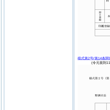
様式第2号
(第14条関
(令元規則1