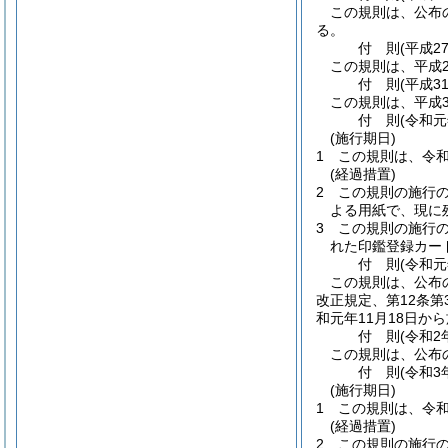
この規則は、公布
る。
付
則
(平成2
この規則は、平成2
付
則
(平成3
この規則は、平成3
付
則
(令和
(施行期日)
1
この規則は、令和
(経過措置)
2
この規則の施行の
よる用紙で、現に
3
この規則の施行の
れた印鑑登録カー
付
則
(令和
この規則は、公布
改正規定、第12条第
和元年11月18日か
付
則
(令和2
この規則は、公布
付
則
(令和3
(施行期日)
1
この規則は、令和
(経過措置)
2
この規則の施行の