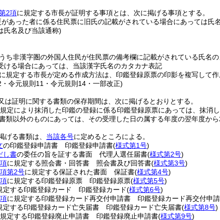
第2項
に規定する市長が証明する事項とは、次に掲げる事項とする。
更があった者に係る住民票に旧氏の記載がされている場合にあっては氏
は氏名及び当該通称)
うち非漢字圏の外国人住民が住民票の備考欄に記載がされている氏名の
受ける場合にあっては、当該漢字氏名のカタカナ表記
に規定する市長が定める作成方法は、印鑑登録原票の印影を複写して作
22・令元規則11・令元規則14・一部改正)
又は証明に関する書類の保存期間は、次に掲げるとおりとする。
規定により抹消した印鑑の登録に係る印鑑登録原票にあっては、抹消し
書類以外のものにあっては、その受理した日の属する年度の翌年度から
掲げる書類は、
当該各号
に定めるところによる。
文
の印鑑登録申請書 印鑑登録申請書
(
様式第1号
)
だし書
の委任の旨を証する書面 代理人選任届書
(
様式第2号
)
2項
に規定する照会書・回答書 照会書及び回答書
(
様式第3号
)
4項第2号
に規定する保証された書面 保証書
(
様式第4号
)
1項
に規定する印鑑登録原票 印鑑登録原票
(
様式第5号
)
規定する印鑑登録カード 印鑑登録カード
(
様式第6号
)
1項
に規定する印鑑登録カード再交付申請書 印鑑登録カード再交付申請
規定する印鑑登録カード亡失届書 印鑑登録カード亡失届書
(
様式第8号
)
規定する印鑑登録廃止申請書 印鑑登録廃止申請書
(
様式第9号
)