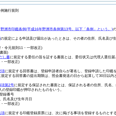
条例施行規則
、
野洲市印鑑条例
(平成16年野洲市条例第13号。以下「条例」という。)
例
の規定による申請及び届出があったときは、その者の住所、氏名及び
22・令元規則11・一部改正)
書面)
だし書
に規定する委任の旨を証する書面とは、委任状又は代理人選任届
1・一部改正)
2項
に規定する回答書は、登録申請者自らが署名し、登録申請した印鑑
に規定する回答書の提出期限は、照会書発送の日から起算して30日以内
4項第2号
に規定する保証された書面とは、保証される者の住所、氏名、
人の登録印鑑が押印されたものをいう。
登録番号
、氏名及び生年月日
1・一部改正)
1項
に規定する印鑑登録原票には、次に掲げる事項を登録するものとす