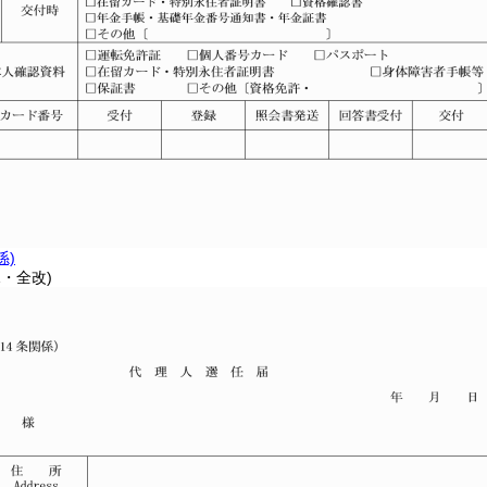
係)
1・全改)